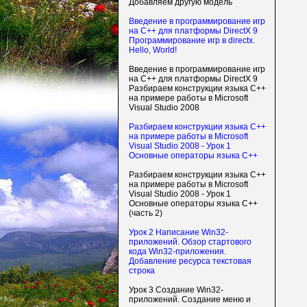
Добавляем другую модель
Введение в программирование игр
на С++ для платформы DirectX 9
Программирование игр в directx.
Hello, World!
Введение в программирование игр
на С++ для платформы DirectX 9
Разбираем конструкции языка C++
на примере работы в Microsoft
Visual Studio 2008
Разбираем конструкции языка C++
на примере работы в Microsoft
Visual Studio 2008 - Урок 1
Основные операторы языка C++
Разбираем конструкции языка C++
на примере работы в Microsoft
Visual Studio 2008 - Урок 1
Основные операторы языка C++
(часть 2)
Урок 2 Написание Win32-
приложений. Обзор стартового
кода Win32-приложения.
Добавление ресурса текстовая
строка
Урок 3 Создание Win32-
приложений. Создание меню и