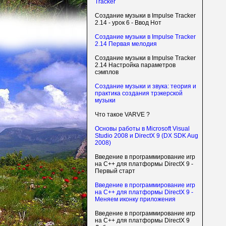
Tracker
Создание музыки в Impulse Tracker
2.14 - урок 6 - Ввод Нот
Создание музыки в Impulse Tracker
2.14 Первая мелодия
Создание музыки в Impulse Tracker
2.14 Настройка параметров
сэмплов
Создание музыки и звука: теория и
практика создания трэкерской
музыки
Что такое VARVE ?
Основы работы в Microsoft Visual
Studio 2008 и DirectX 9 (DX SDK Aug
2008)
Введение в программирование игр
на С++ для платформы DirectX 9 -
Первый старт
Введение в программирование игр
на С++ для платформы DirectX 9 -
Меняем иконку приложения
Введение в программирование игр
на С++ для платформы DirectX 9