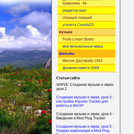
буквоежка - fle
редактор карт
сборщик локаций
утилита Coords2D
музыка
Fruity Loops Studio
мои музыкальные миры
фильмы
Миссис Даутфайр 1993
Дневник памяти 2004
Статьи сайта
VARVE: Создание музыки и звука:
урок 2
Создание музыки и звука: урок 3 -
настройка Impulse Tracker для
работы в WinXP
Создание музыки и звука: урок 4 -
Введение в Mod Plug Tracker
Создание музыки и звука: урок 5 -
Первая композиция в Mod Plug