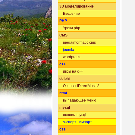
3D моделирование
Введение
PHP
Уроки php
CMS
megainformatic cms
joomla
wordpress
c++
игры на c++
delphi
Основы IDirectMusic8
html
выпадающее меню
mysql
основы mysql
экспорт - импорт
css