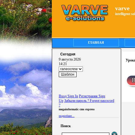
varve
intelligent s
ГЛАВНАЯ
Сегодня
9 августа 2026
Уроки
14:21
Вход Sign In
Регистрация Sign
Up
Забыли пароль ? Forgot password
?
megainformatic cms express
подробнее...
Поиск