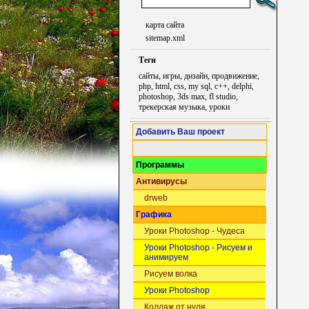
карта сайта
sitemap.xml
Теги
сайты, игры, дизайн, продвижение,
php, html, css, my sql, c++, delphi,
photoshop, 3ds max, fl studio,
трекерская музыка, уроки
Добавить Ваш проект
Программы
Антивирусы
drweb
Графика
Уроки Photoshop - Чудеса
Уроки Photoshop - Рисуем и
анимируем
Рисуем волка
Уроки Photoshop
Коллаж от нуля