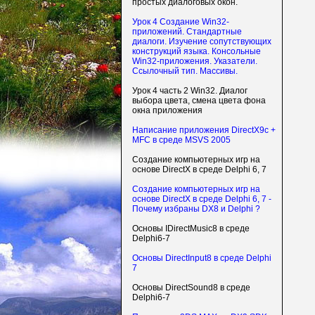
простых диалоговых окон.
Урок 4 Создание Win32-
приложений. Стандартные
диалоги. Изучение сопутствующих
конструкций языка. Консольные
Win32-приложения. Указатели.
Ссылочный тип. Массивы.
Урок 4 часть 2 Win32. Диалог
выбора цвета, смена цвета фона
окна приложения
Написание приложения DirectX9c +
MFC в среде MSVS 2005
Создание компьютерных игр на
основе DirectX в среде Delphi 6, 7
Создание компьютерных игр на
основе DirectX в среде Delphi 6, 7 -
Почему избраны DX8 и Delphi ?
Основы IDirectMusic8 в среде
Delphi6-7
Основы DirectInput8 в среде Delphi
7
Основы DirectSound8 в среде
Delphi6-7