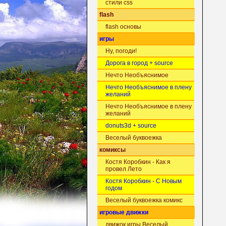
стили css
flash
flash основы
игры
Ну, погоди!
Дорога в город + source
Нечто Необъяснимое
Нечто Необъяснимое в плену
желаний
Нечто Необъяснимое в плену
желаний
donuts3d + source
Веселый буквоежка
комиксы
Костя Коробкин - Как я
провел Лето
Костя Коробкин - С Новым
годом
Веселый буквоежка комикс
игровые движки
движок игры Веселый