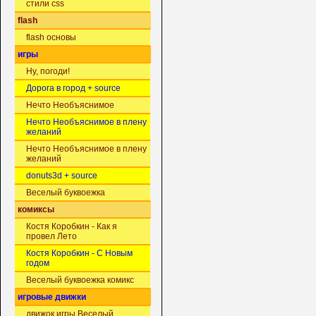
стили css
flash
flash основы
игры
Ну, погоди!
Дорога в город + source
Нечто Необъяснимое
Нечто Необъяснимое в плену
желаний
Нечто Необъяснимое в плену
желаний
donuts3d + source
Веселый буквоежка
комиксы
Костя Коробкин - Как я
провел Лето
Костя Коробкин - С Новым
годом
Веселый буквоежка комикс
игровые движки
движок игры Веселый