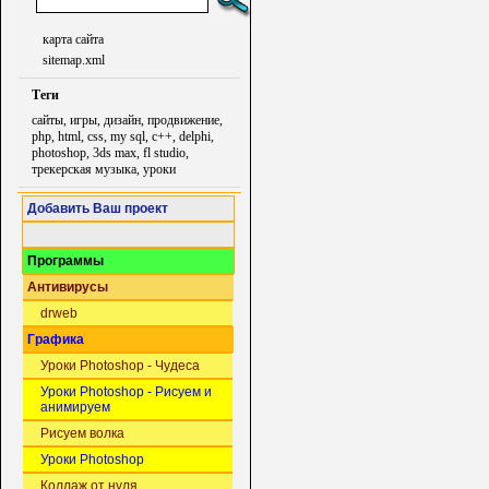
карта сайта
sitemap.xml
Теги
сайты, игры, дизайн, продвижение,
php, html, css, my sql, c++, delphi,
photoshop, 3ds max, fl studio,
трекерская музыка, уроки
Добавить Ваш проект
Программы
Антивирусы
drweb
Графика
Уроки Photoshop - Чудеса
Уроки Photoshop - Рисуем и
анимируем
Рисуем волка
Уроки Photoshop
Коллаж от нуля