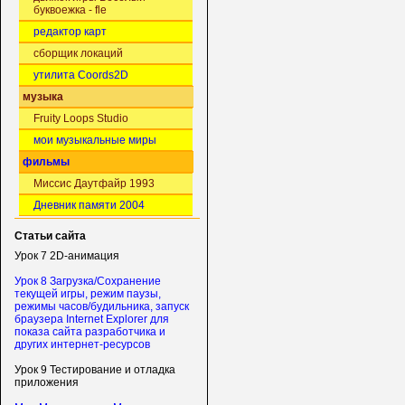
буквоежка - fle
редактор карт
сборщик локаций
утилита Coords2D
музыка
Fruity Loops Studio
мои музыкальные миры
фильмы
Миссис Даутфайр 1993
Дневник памяти 2004
Статьи сайта
Урок 7 2D-анимация
Урок 8 Загрузка/Сохранение
текущей игры, режим паузы,
режимы часов/будильника, запуск
браузера Internet Explorer для
показа сайта разработчика и
других интернет-ресурсов
Урок 9 Тестирование и отладка
приложения