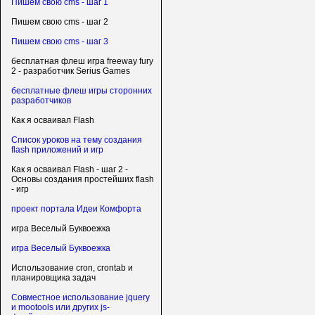
Пишем свою cms - шаг 1
Пишем свою cms - шаг 2
Пишем свою cms - шаг 3
бесплатная флеш игра freeway fury
2 - разработчик Serius Games
бесплатные флеш игры сторонних
разработчиков
Как я осваивал Flash
Список уроков на тему создания
flash приложений и игр
Как я осваивал Flash - шаг 2 -
Основы создания простейших flash
- игр
проект портала Идеи Комфорта
игра Веселый Буквоежка
игра Веселый Буквоежка
Использование cron, crontab и
планировщика задач
Совместное использование jquery
и mootools или других js-