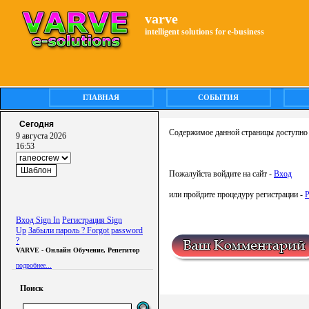
varve
intelligent solutions for e-business
ГЛАВНАЯ
СОБЫТИЯ
Сегодня
Содержимое данной страницы доступно 
9 августа 2026
16:53
Пожалуйста войдите на сайт -
Вход
или пройдите процедуру регистрации -
Р
Вход Sign In
Регистрация Sign
Up
Забыли пароль ? Forgot password
?
VARVE - Онлайн Обучение, Репетитор
подробнее...
Поиск