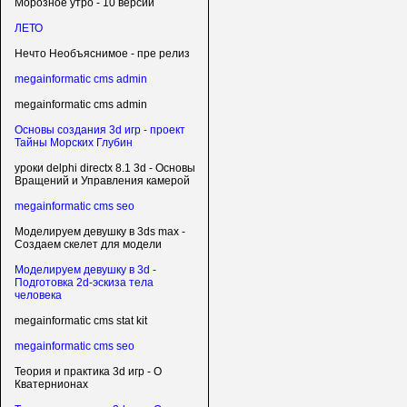
Морозное утро - 10 версий
ЛЕТО
Нечто Необъяснимое - пре релиз
megainformatic cms admin
megainformatic cms admin
Основы создания 3d игр - проект
Тайны Морских Глубин
уроки delphi directx 8.1 3d - Основы
Вращений и Управления камерой
megainformatic cms seo
Моделируем девушку в 3ds max -
Создаем скелет для модели
Моделируем девушку в 3d -
Подготовка 2d-эскиза тела
человека
megainformatic cms stat kit
megainformatic cms seo
Теория и практика 3d игр - О
Кватернионах