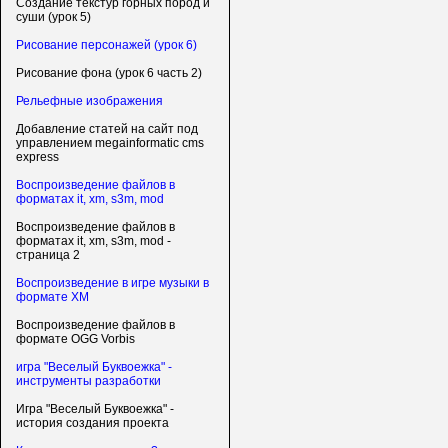
Создание текстур горных пород и
суши (урок 5)
Рисование персонажей (урок 6)
Рисование фона (урок 6 часть 2)
Рельефные изображения
Добавление статей на сайт под
управлением megainformatic cms
express
Воспроизведение файлов в
форматах it, xm, s3m, mod
Воспроизведение файлов в
форматах it, xm, s3m, mod -
страница 2
Воспроизведение в игре музыки в
формате XM
Воспроизведение файлов в
формате OGG Vorbis
игра "Веселый Буквоежка" -
инструменты разработки
Игра "Веселый Буквоежка" -
история создания проекта