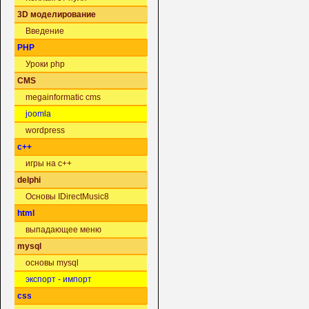
3D моделирование
Введение
PHP
Уроки php
CMS
megainformatic cms
joomla
wordpress
c++
игры на c++
delphi
Основы IDirectMusic8
html
выпадающее меню
mysql
основы mysql
экспорт - импорт
css