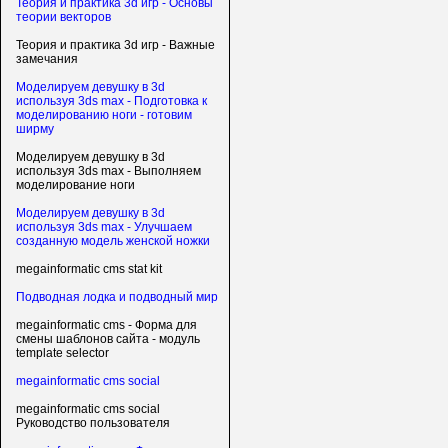
Теория и практика 3d игр - Основы
теории векторов
Теория и практика 3d игр - Важные
замечания
Моделируем девушку в 3d
используя 3ds max - Подготовка к
моделированию ноги - готовим
ширму
Моделируем девушку в 3d
используя 3ds max - Выполняем
моделирование ноги
Моделируем девушку в 3d
используя 3ds max - Улучшаем
созданную модель женской ножки
megainformatic cms stat kit
Подводная лодка и подводный мир
megainformatic cms - Форма для
смены шаблонов сайта - модуль
template selector
megainformatic cms social
megainformatic cms social
Руководство пользователя