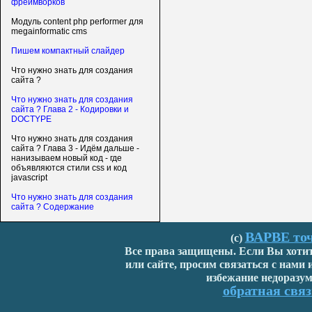
фреймворков
Модуль content php performer для
megainformatic cms
Пишем компактный слайдер
Что нужно знать для создания
сайта ?
Что нужно знать для создания
сайта ? Глава 2 - Кодировки и
DOCTYPE
Что нужно знать для создания
сайта ? Глава 3 - Идём дальше -
нанизываем новый код - где
объявляются стили css и код
javascript
Что нужно знать для создания
сайта ? Содержание
ВАРВЕ точ
(с)
Все права защищены. Если Вы хотите
или сайте, просим связаться с нами
избежание недоразум
обратная связ