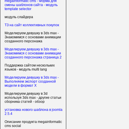
megainformatic cms - Форма для
смены шаблонов сайта - модуль
template selector
модуль слайдера
ТЗ на сайт коллективных покупок
Моделируем девушку в 3ds max -
Знакомимся с основами анимации
созданного персонажа
Моделируем девушку в 3ds max -
Знакомимся с основами анимации
созданного персонажа страница 2
Поддержка сайтом нескольких
языков - модуль multi lang
Моделируем девушку в 3ds max -
Выполняем экспорт созданной
модели в формат X
Моделируем девушку в 3d
используя 3ds max - другие статьи
сборника статей - обзор
установка нового шаблона в joomla
2.5.4
Описание продукта megainformatic
cms social