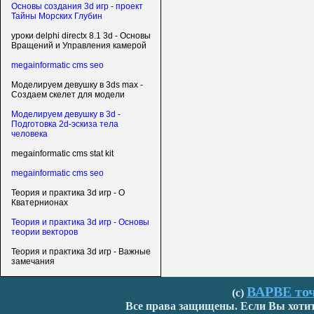
Основы создания 3d игр - проект
Тайны Морских Глубин
уроки delphi directx 8.1 3d - Основы
Вращений и Управления камерой
megainformatic cms seo
Моделируем девушку в 3ds max -
Создаем скелет для модели
Моделируем девушку в 3d -
Подготовка 2d-эскиза тела
человека
megainformatic cms stat kit
megainformatic cms seo
Теория и практика 3d игр - О
Кватернионах
Теория и практика 3d игр - Основы
теории векторов
Теория и практика 3d игр - Важные
замечания
ВАРВЕ точ
(с)
Все права защищены. Если Вы хотите