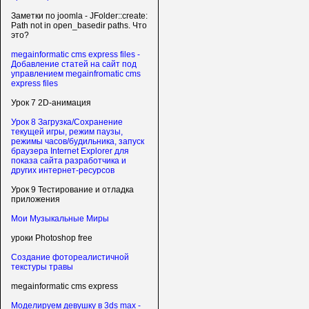
Заметки по joomla - JFolder::create:
Path not in open_basedir paths. Что
это?
megainformatic cms express files -
Добавление статей на сайт под
управлением megainfromatic cms
express files
Урок 7 2D-анимация
Урок 8 Загрузка/Сохранение
текущей игры, режим паузы,
режимы часов/будильника, запуск
браузера Internet Explorer для
показа сайта разработчика и
других интернет-ресурсов
Урок 9 Тестирование и отладка
приложения
Мои Музыкальные Миры
уроки Photoshop free
Создание фотореалистичной
текстуры травы
megainformatic cms express
Моделируем девушку в 3ds max -