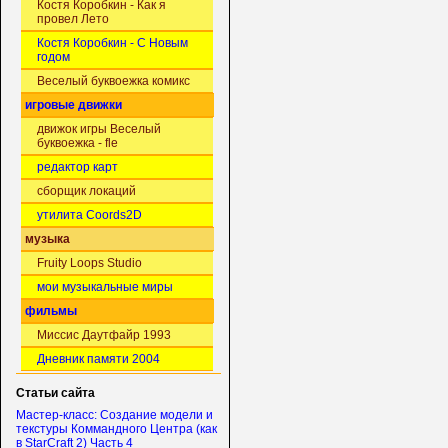
Костя Коробкин - Как я
провел Лето
Костя Коробкин - С Новым
годом
Веселый буквоежка комикс
игровые движки
движок игры Веселый
буквоежка - fle
редактор карт
сборщик локаций
утилита Coords2D
музыка
Fruity Loops Studio
мои музыкальные миры
фильмы
Миссис Даутфайр 1993
Дневник памяти 2004
Статьи сайта
Мастер-класс: Создание модели и
текстуры Коммандного Центра (как
в StarCraft 2) Часть 4