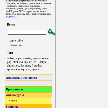
выполнение арифметических вычислений -
сложения, вычитания, умножения и деления
- разбираем логические ошибки и
механизмы работы [к содержанию] [hello
world] [урок 2] Этот урок мы посвятим
полностью разбору всех неясностей и кодов,
подробнее...
Поиск
карта сайта
sitemap.xml
Теги
сайты, игры, дизайн, продвижение,
php, html, css, my sql, c++, delphi,
photoshop, 3ds max, fl studio,
трекерская музыка, уроки
Добавить Ваш проект
Программы
Антивирусы
drweb
Графика