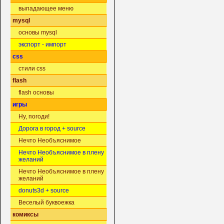
выпадающее меню
mysql
основы mysql
экспорт - импорт
css
стили css
flash
flash основы
игры
Ну, погоди!
Дорога в город + source
Нечто Необъяснимое
Нечто Необъяснимое в плену
желаний
Нечто Необъяснимое в плену
желаний
donuts3d + source
Веселый буквоежка
комиксы