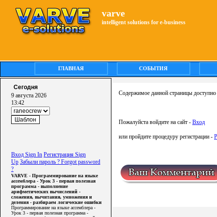
varve
intelligent solutions for e-business
ГЛАВНАЯ
СОБЫТИЯ
Сегодня
Содержимое данной страницы доступно 
9 августа 2026
13:42
Пожалуйста войдите на сайт -
Вход
или пройдите процедуру регистрации -
Р
Вход Sign In
Регистрация Sign
Up
Забыли пароль ? Forgot password
?
VARVE - Программирование на языке
ассемблера - Урок 3 - первая полезная
программа - выполнение
арифметических вычислений -
сложения, вычитания, умножения и
деления - разбираем логические ошибки
Программирование на языке ассемблера -
Урок 3 - первая полезная программа -