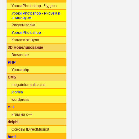
Уроки Photoshop - Чудеса
Уроки Photoshop - Рисуем и
анимируем
Рисуем волка
Уроки Photoshop
Коллаж от нуля
3D моделирование
Введение
PHP
Уроки php
CMS
megainformatic cms
joomla
wordpress
c++
игры на c++
delphi
Основы IDirectMusic8
html