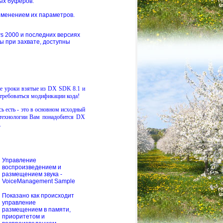
ых буферов.
изменением их параметров.
ws 2000 и последних версиях
ы при захвате, доступны
е уроки взятые из
DX SDK
8.1 и
отребоваться модификации кода!
сь есть - это в основном исходный
 технологии Вам понадобится DX
.
Управление
воспроизведением и
размещением звука -
VoiceManagement Sample
Показано как происходит
управление
размещением в памяти,
приоритетом и