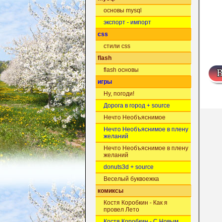
основы mysql
экспорт - импорт
css
стили css
flash
flash основы
игры
Ну, погоди!
Дорога в город + source
Нечто Необъяснимое
Нечто Необъяснимое в плену
желаний
Нечто Необъяснимое в плену
желаний
donuts3d + source
Веселый буквоежка
комиксы
Костя Коробкин - Как я
провел Лето
Костя Коробкин - С Новым