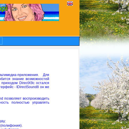
тимедиа-приложения. Для
добится знание возможностей
 приходом DirectX9c остался
ерфейс - IDirectSound8 он же
und позволяет воспроизводить
ость полностью управлять
WAV.
 (полифония).