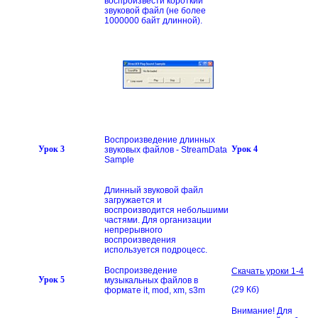
воспроизвести короткий
звуковой файл (не более
1000000 байт длинной).
Воспроизведение длинных
Урок 3
Урок 4
звуковых файлов - StreamData
Sample
Длинный звуковой файл
загружается и
воспроизводится небольшими
частями. Для организации
непрерывного
воспроизведения
используется подроцесс.
Воспроизведение
Скачать уроки 1-4
Урок 5
музыкальных файлов в
(29 Кб)
формате it, mod, xm, s3m
Внимание! Для