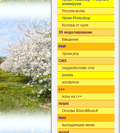
анимируем
Рисуем волка
Уроки Photoshop
Коллаж от нуля
3D моделирование
Введение
PHP
Уроки php
CMS
megainformatic cms
joomla
wordpress
c++
игры на c++
delphi
Основы IDirectMusic8
html
выпадающее меню
mysql