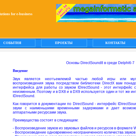
olutions for e-business
СОБЫТИЯ
ПРОЕКТЫ
КОНТАКТЫ
Основы DirectSound8 в среде Delphi6-7
Введение
Звук является неотъемлемой частью любой игры или муль
воспроизведения звука посредством библиотеки DirectX вам пона
интерфейса для работы со звуком IDirectSound - этот интерфейс с
неизменным. Поэтому и в DX8 и в DX9 используется один и тот же инт
IDirectSound.
Как говорится в документации по DirectSound - интерфейс IDirectSo
звуки с наименьшими временными задержками и дает возможн
аппаратными ресурсами звука.
Преимущества состоят в следующем:
- Воспроизведение звуков из звуковых файлов и ресурсов в формате 
- Воспроизведение одновременно неограниченного количества звуков