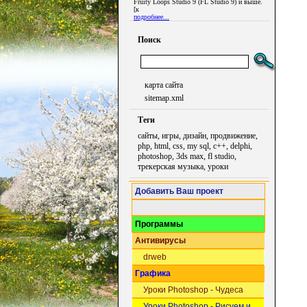
Fruity Loops Studio 9 (FL Studio 9) и выше.
[к
подробнее...
Поиск
карта сайта
sitemap.xml
Теги
сайты, игры, дизайн, продвижение,
php, html, css, my sql, c++, delphi,
photoshop, 3ds max, fl studio,
трекерская музыка, уроки
Добавить Ваш проект
Программы
Антивирусы
drweb
Графика
Уроки Photoshop - Чудеса
Уроки Photoshop - Рисуем и