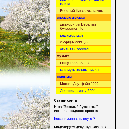
годом
Веселый буквоежка комикс
игровые движки
движок игры Веселый
буквоежка - fle
редактор карт
сборщик локаций
утилита Coords2D
музыка
Fruity Loops Studio
мои музыкальные миры
фильмы
Миссис Даутфайр 1993
Дневник памяти 2004
Статьи сайта
Игра "Веселый Буквоежка" -
история создания проекта
Как анимировать паука ?
Моделируем девушку в 3ds max -