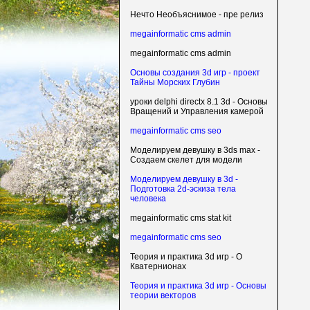
Нечто Необъяснимое - пре релиз
megainformatic cms admin
megainformatic cms admin
Основы создания 3d игр - проект
Тайны Морских Глубин
уроки delphi directx 8.1 3d - Основы
Вращений и Управления камерой
megainformatic cms seo
Моделируем девушку в 3ds max -
Создаем скелет для модели
Моделируем девушку в 3d -
Подготовка 2d-эскиза тела
человека
megainformatic cms stat kit
megainformatic cms seo
Теория и практика 3d игр - О
Кватернионах
Теория и практика 3d игр - Основы
теории векторов