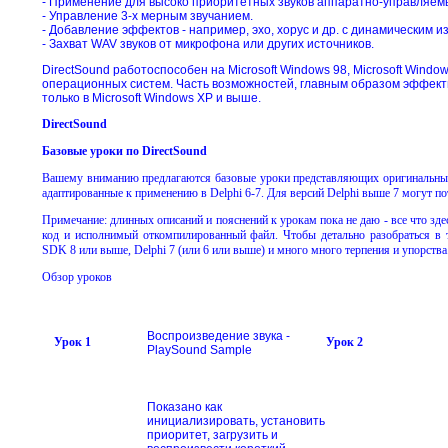
- Применение для высоко приоритетных звуков аппаратно-управляем
- Управление 3-х мерным звучанием.
- Добавление эффектов - например, эхо, хорус и др. с динамическим 
- Захват WAV звуков от микрофона или других источников.
DirectSound работоспособен на Microsoft Windows 98, Microsoft Windo
операционных систем. Часть возможностей, главным образом эффект
только в Microsoft Windows XP и выше.
DirectSound
Базовые уроки по DirectSound
Вашему вниманию предлагаются базовые уроки представляющих оригинальны
адаптированные к применению в
Delphi
6-7. Для версий Delphi выше 7 могут п
Примечание: длинных описаний и пояснений к урокам пока не даю - все что зде
код и исполнимый откомпилированный файл. Чтобы детально разобраться в
SDK 8 или выше, Delphi 7 (или 6 или выше) и много много терпения и упорства
Обзор уроков
Воспроизведение звука -
Урок 1
Урок 2
PlaySound Sample
Показано как
инициализировать, установить
приоритет, загрузить и