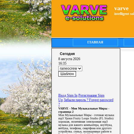
varve
intelligent s
ГЛАВНАЯ
Сегодня
8 августа 2026
16:35
Вход Sign In
Регистрация Sign
Up
Забыли пароль ? Forgot password
?
VARVE - Мои Музыкальные Миры -
страница 2
Мои Музыкальные Миры - готовая музыка
mp3 Уроки Fruity Loops Studio (FL Studio)
хорошая, позитивная электронная mp3
музыка для вашего компьютера, ноутбука,
нетбука, телефона, смартфона или другого
устройства. статьи, посвященные работе в