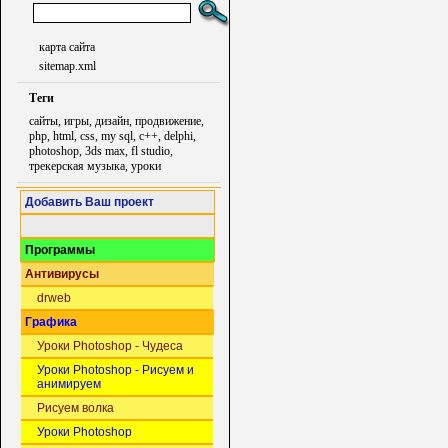
карта сайта
sitemap.xml
Теги
сайты, игры, дизайн, продвижение,
php, html, css, my sql, c++, delphi,
photoshop, 3ds max, fl studio,
трекерская музыка, уроки
Добавить Ваш проект
Программы
Антивирусы
drweb
Графика
Уроки Photoshop - Чудеса
Уроки Photoshop - Рисуем и
анимируем
Рисуем волка
Уроки Photoshop