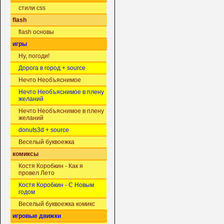
стили css
flash
flash основы
игры
Ну, погоди!
Дорога в город + source
Нечто Необъяснимое
Нечто Необъяснимое в плену
желаний
Нечто Необъяснимое в плену
желаний
donuts3d + source
Веселый буквоежка
комиксы
Костя Коробкин - Как я
провел Лето
Костя Коробкин - С Новым
годом
Веселый буквоежка комикс
игровые движки