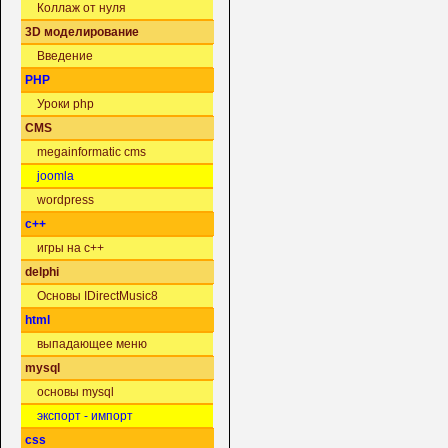
Коллаж от нуля
3D моделирование
Введение
PHP
Уроки php
CMS
megainformatic cms
joomla
wordpress
c++
игры на c++
delphi
Основы IDirectMusic8
html
выпадающее меню
mysql
основы mysql
экспорт - импорт
css