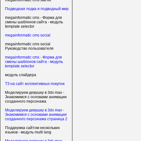
megainformatic cms stat kit
Подводная лодка и подводный мир
megainformatic cms - Форма для
смены шаблонов сайта - модуль
template selector
megainformatic cms social
megainformatic cms social
Руководство пользователя
megainformatic cms - Форма для
смены шаблонов сайта - модуль
template selector
модуль слайдера
ТЗ на сайт коллективных покупок
Моделируем девушку в 3ds max -
Знакомимся с основами анимации
созданного персонажа
Моделируем девушку в 3ds max -
Знакомимся с основами анимации
созданного персонажа страница 2
Поддержка сайтом нескольких
языков - модуль multi lang