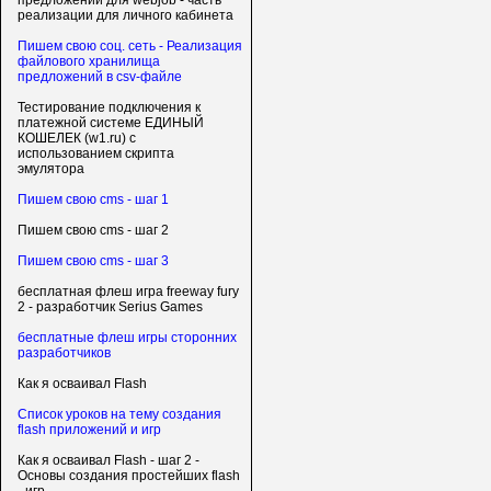
предложений для webjob - часть
реализации для личного кабинета
Пишем свою соц. сеть - Реализация
файлового хранилища
предложений в csv-файле
Тестирование подключения к
платежной системе ЕДИНЫЙ
КОШЕЛЕК (w1.ru) с
использованием скрипта
эмулятора
Пишем свою cms - шаг 1
Пишем свою cms - шаг 2
Пишем свою cms - шаг 3
бесплатная флеш игра freeway fury
2 - разработчик Serius Games
бесплатные флеш игры сторонних
разработчиков
Как я осваивал Flash
Список уроков на тему создания
flash приложений и игр
Как я осваивал Flash - шаг 2 -
Основы создания простейших flash