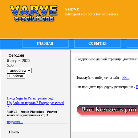
varve
intelligent solutions for e-business
ГЛАВНАЯ
СОБЫТИЯ
Сегодня
Содержимое данной страницы доступно 
6 августа 2026
5:36
Пожалуйста войдите на сайт -
Вход
или пройдите процедуру регистрации -
Р
Вход Sign In
Регистрация Sign
Up
Забыли пароль ? Forgot password
?
VARVE - Уроки Photoshop - Рисуем
волка из мультфильма стр 3
подробнее...
Поиск