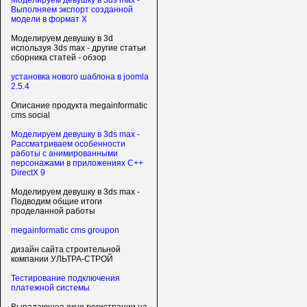
Моделируем девушку в 3ds max -
Выполняем экспорт созданной
модели в формат X
Моделируем девушку в 3d
используя 3ds max - другие статьи
сборника статей - обзор
установка нового шаблона в joomla
2.5.4
Описание продукта megainformatic
cms social
Моделируем девушку в 3ds max -
Рассматриваем особенности
работы с анимированными
персонажами в приложениях C++
DirectX 9
Моделируем девушку в 3ds max -
Подводим общие итоги
проделанной работы
megainformatic cms groupon
дизайн сайта строительной
компании УЛЬТРА-СТРОЙ
Тестирование подключения
платежной системы