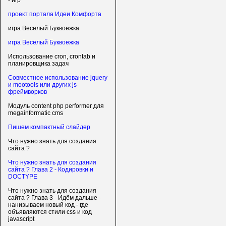
- игр
проект портала Идеи Комфорта
игра Веселый Буквоежка
игра Веселый Буквоежка
Использование cron, crontab и
планировщика задач
Совместное использование jquery
и mootools или других js-
фреймворков
Модуль content php performer для
megainformatic cms
Пишем компактный слайдер
Что нужно знать для создания
сайта ?
Что нужно знать для создания
сайта ? Глава 2 - Кодировки и
DOCTYPE
Что нужно знать для создания
сайта ? Глава 3 - Идём дальше -
нанизываем новый код - где
объявляются стили css и код
javascript