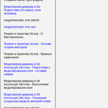
Создаем скелет для модели
Моделируем девушку в 3d -
Подготовка 2d-эскиза тела
человека
megainformatic cms stat kit
megainformatic cms seo
Теория и практика 3d игр - О
Кватернионах
Теория и практика 3d игр - Основы
теории векторов
Теория и практика 3d игр - Важные
замечания
Моделируем девушку в 3d
используя 3ds max - Подготовка к
моделированию ноги - готовим
ширму
Моделируем девушку в 3d
используя 3ds max - Выполняем
моделирование ноги
Моделируем девушку в 3d
используя 3ds max - Улучшаем
созданную модель женской ножки