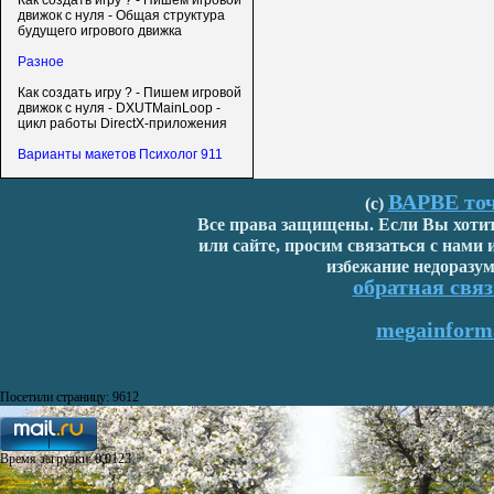
Как создать игру ? - Пишем игровой
движок с нуля - Общая структура
будущего игрового движка
Разное
Как создать игру ? - Пишем игровой
движок с нуля - DXUTMainLoop -
цикл работы DirectX-приложения
Варианты макетов Психолог 911
ВАРВЕ точ
(с)
Все права защищены. Если Вы хотите
или сайте, просим связаться с нами
избежание недоразум
обратная связ
megainforma
Посетили страницу: 9612
Время загрузки: 0,0123