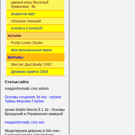
движок игры Веселый
буквоежка - fle
редактор карт
сборщик локаций
утилита Coords2D
музыка
Fruity Loops Studio
мои музыкальные миры
фильмы
Миссис Даутфайр 1993
Дневник памяти 2004
Статьи сайта
megainformatic cms admin
Основы создания 3d игр - проект
Тайны Морских Глубин
уроки delphi directx 8.1 3d - Основы
Вращений и Управления камерой
megainformatic cms seo
Моделируем девушку в 3ds max -