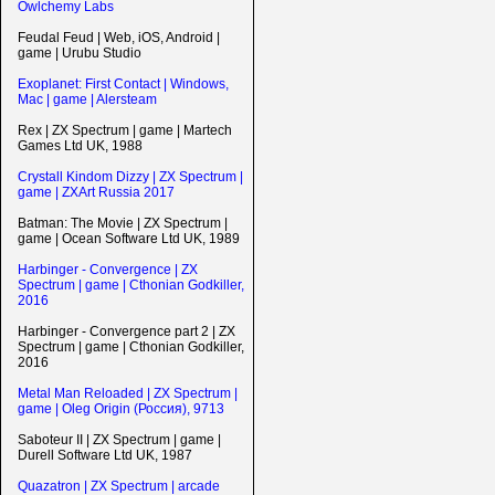
Owlchemy Labs
Feudal Feud | Web, iOS, Android |
game | Urubu Studio
Exoplanet: First Contact | Windows,
Mac | game | Alersteam
Rex | ZX Spectrum | game | Martech
Games Ltd UK, 1988
Crystall Kindom Dizzy | ZX Spectrum |
game | ZXArt Russia 2017
Batman: The Movie | ZX Spectrum |
game | Ocean Software Ltd UK, 1989
Harbinger - Convergence | ZX
Spectrum | game | Cthonian Godkiller,
2016
Harbinger - Convergence part 2 | ZX
Spectrum | game | Cthonian Godkiller,
2016
Metal Man Reloaded | ZX Spectrum |
game | Oleg Origin (Россия), 9713
Saboteur II | ZX Spectrum | game |
Durell Software Ltd UK, 1987
Quazatron | ZX Spectrum | arcade