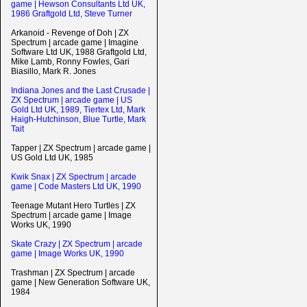
game | Hewson Consultants Ltd UK,
1986 Graftgold Ltd, Steve Turner
Arkanoid - Revenge of Doh | ZX
Spectrum | arcade game | Imagine
Software Ltd UK, 1988 Graftgold Ltd,
Mike Lamb, Ronny Fowles, Gari
Biasillo, Mark R. Jones
Indiana Jones and the Last Crusade |
ZX Spectrum | arcade game | US
Gold Ltd UK, 1989, Tiertex Ltd, Mark
Haigh-Hutchinson, Blue Turtle, Mark
Tait
Tapper | ZX Spectrum | arcade game |
US Gold Ltd UK, 1985
Kwik Snax | ZX Spectrum | arcade
game | Code Masters Ltd UK, 1990
Teenage Mutant Hero Turtles | ZX
Spectrum | arcade game | Image
Works UK, 1990
Skate Crazy | ZX Spectrum | arcade
game | Image Works UK, 1990
Trashman | ZX Spectrum | arcade
game | New Generation Software UK,
1984