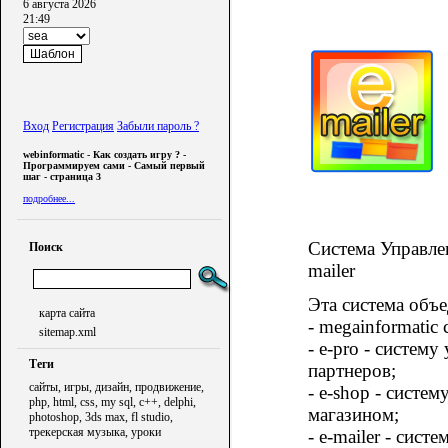
6 августа 2026
21:49
Вход
Регистрация
Забыли пароль ?
webinformatic - Как создать игру ? -
Программируем сами - Самый первый
шаг - страница 3
подробнее...
Система Управлен
Поиск
mailer
Эта система объе
карта сайта
- megainformatic
sitemap.xml
- e-pro - систем
Теги
партнеров;
сайты, игры, дизайн, продвижение,
- e-shop - систе
php, html, css, my sql, c++, delphi,
магазином;
photoshop, 3ds max, fl studio,
трекерская музыка, уроки
- e-mailer - сис