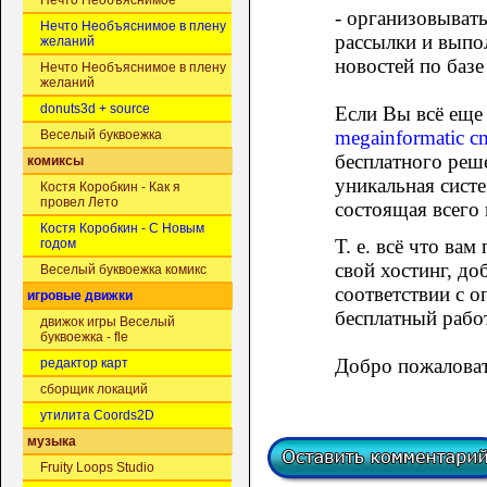
Нечто Необъяснимое
- организовыват
Нечто Необъяснимое в плену
рассылки и выпо
желаний
новостей по базе
Нечто Необъяснимое в плену
желаний
donuts3d + source
Если Вы всё еще 
megainformatic cm
Веселый буквоежка
бесплатного реш
комиксы
уникальная сист
Костя Коробкин - Как я
провел Лето
состоящая всего
Костя Коробкин - С Новым
Т. е. всё что вам
годом
свой хостинг, до
Веселый буквоежка комикс
соответствии с 
игровые движки
бесплатный рабо
движок игры Веселый
буквоежка - fle
Добро пожаловат
редактор карт
сборщик локаций
утилита Coords2D
музыка
Fruity Loops Studio