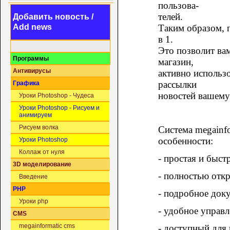
пользова-
телей.
Добавить новость /
Таким образом, 
Add news
в 1.
Это позволит вам
Программы
магазин,
Антивирусы
активно использ
рассылки
Графика
новостей вашему
Уроки Photoshop - Чудеса
Уроки Photoshop - Рисуем и
анимируем
Рисуем волка
Система megainfo
особенности:
Уроки Photoshop
Коллаж от нуля
- простая и быст
3D моделирование
- полностью отк
Введение
PHP
- подробное док
Уроки php
- удобное управл
CMS
megainformatic cms
- доступный для