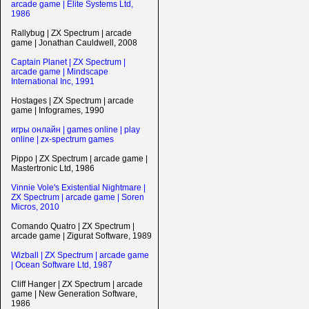
arcade game | Elite Systems Ltd,
1986
Rallybug | ZX Spectrum | arcade
game | Jonathan Cauldwell, 2008
Captain Planet | ZX Spectrum |
arcade game | Mindscape
International Inc, 1991
Hostages | ZX Spectrum | arcade
game | Infogrames, 1990
игры онлайн | games online | play
online | zx-spectrum games
Pippo | ZX Spectrum | arcade game |
Mastertronic Ltd, 1986
Vinnie Vole's Existential Nightmare |
ZX Spectrum | arcade game | Soren
Micros, 2010
Comando Quatro | ZX Spectrum |
arcade game | Zigurat Software, 1989
Wizball | ZX Spectrum | arcade game
| Ocean Software Ltd, 1987
Cliff Hanger | ZX Spectrum | arcade
game | New Generation Software,
1986