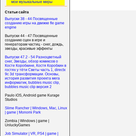
мои музыкальные миры
Статьи сайта
Выпуски 38 - 44 Посвященные
созданию игры на движке fle game
engine
Выпуски 44 - 47 Посвященные
созданию сцен в игре и
генераторам частиц - снег, дождь,
звезды, красивые эффекты
Выпуски 47.2 - 54 Разноцветный
снег, Звезды, обзор комиксов о
Косте Коробкине, Костя Коробкин в
гостях у тёти Светы часть 1, directx
9c 3d трансформации. Основы,
история развития проекта мега
информатик, bubbles music clip,
bubbles music clip версия 2
Paulo iOS, Android game Kurage
Studios
Slime Rancher | Windows, Mac, Linux
| game | Monomi Park
Zombia | Windows | game |
UnluckyGames
Job Simulator | VR, PS4 | game |