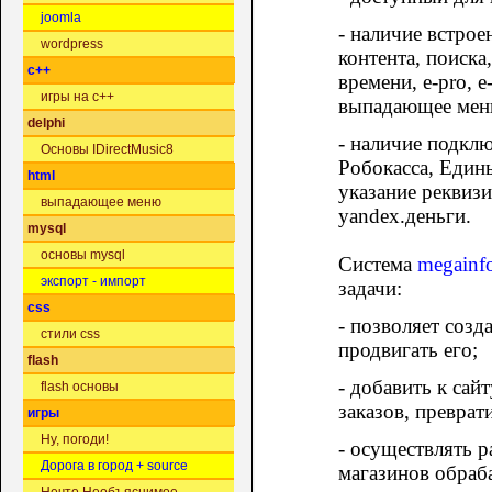
joomla
- наличие встро
wordpress
контента, поиска
c++
времени, e-pro, 
игры на c++
выпадающее мен
delphi
- наличие подкл
Основы IDirectMusic8
Робокасса, Един
html
указание реквизи
выпадающее меню
yandex.деньги.
mysql
основы mysql
Система
megainfo
экспорт - импорт
задачи:
css
- позволяет созд
стили css
продвигать его;
flash
- добавить к сай
flash основы
заказов, преврат
игры
Ну, погоди!
- осуществлять 
Дорога в город + source
магазинов обраб