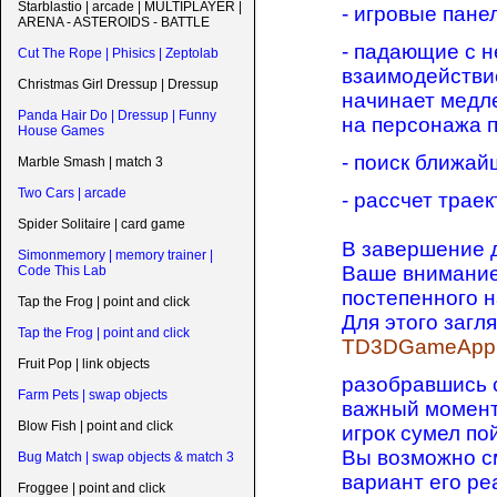
Starblastio | arcade | MULTIPLAYER |
- игровые панел
ARENA - ASTEROIDS - BATTLE
- падающие с н
Cut The Rope | Phisics | Zeptolab
взаимодействие
Christmas Girl Dressup | Dressup
начинает медле
Panda Hair Do | Dressup | Funny
на персонажа 
House Games
- поиск ближай
Marble Smash | match 3
Two Cars | arcade
- рассчет трае
Spider Solitaire | card game
В завершение д
Simonmemory | memory trainer |
Ваше внимание
Code This Lab
постепенного н
Tap the Frog | point and click
Для этого загл
Tap the Frog | point and click
TD3DGameApp.
Fruit Pop | link objects
разобравшись с 
Farm Pets | swap objects
важный момент,
Blow Fish | point and click
игрок сумел по
Вы возможно с
Bug Match | swap objects & match 3
вариант его ре
Froggee | point and click