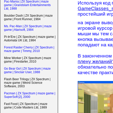
Pac-Mania | ZX Spectrum | maze
Используя код
game | Grandslam Entertainments
GameClasses_s
Ltd, 1988
простейший иг
Boulder Dash | ZX Spectrum | maze
game | Front Runner, 1984
на экране выво
Ms. Pac-Man | ZX Spectrum | maze
игровой курсор
game | Atarisoft, 1984
мыши мы тем с
Pi-In'Ere | ZX Spectrum | maze game |
кнопка вызывае
Automata UK Ltd, 1984
попадают на ка
Forest Raider Cherry | ZX Spectrum |
maze game | Timmy, 2010
В законченном 
Mine Worker | ZX Spectrum | maze
плену желаний
game | Firestarter, 2010
обязательно по
Go Bear Go! | ZX Spectrum | maze
качестве практ
game | Sinclair User, 1988
Flash Beer Trilogy | ZX Spectrum |
maze game | Weird Science
Software, 2003
Pacman | ZX Spectrum | maze game |
SuperSoft [2], 2000
Fast Food | ZX Spectrum | maze
game | Code Masters Ltd, 1989