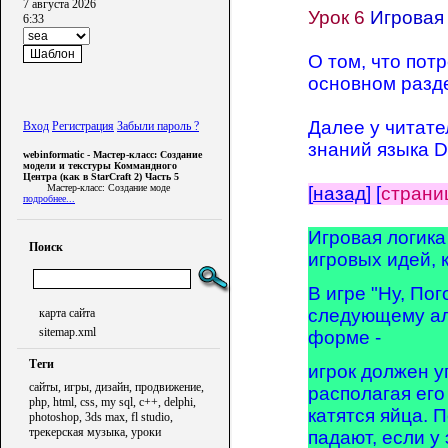
7 августа 2026
Урок 6
Игровая 
6:33
О том, что пот
основном разд
Далее у читат
Вход
Регистрация
Забыли пароль ?
знаний языка De
webinformatic - Мастер-класс: Создание
модели и текстуры Коммандного
Центра (как в StarCraft 2) Часть 5
Мастер-класс: Создание моде
[
назад
] [
страни
подробнее...
Игровая логика
Поиск
игровых идей, 
В игре "Ну, Пог
следующему ал
карта сайта
sitemap.xml
форме -
Теги
игрок должен у
сайты, игры, дизайн, продвижение,
располагая его
php, html, css, my sql, c++, delphi,
катятся яйца. 
photoshop, 3ds max, fl studio,
трекерская музыка, уроки
падают, если у 