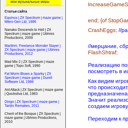
мои музыкальные миры
IncreaseGameS
Статьи сайта
Equinox | ZX Spectrum | maze game |
end; {of StopGa
Mikro-Gen Ltd, 1986
CrashEggs;
//р
Nanako Descends to Hell | ZX
Spectrum | maze game | Ubhres
Productions, 2009
//мерцание, сб
Maritrini, Freelance Monster Slayer |
ZX Spectrum | maze game | Ubhres
FlashShtraf;
Productions, 2012
Mad Mix 2 | ZX Spectrum | maze
Реализацию по
game | Topo Soft, 1990
посмотреть в ис
Fat Worm Blows a Sparky | ZX
Spectrum | maze game | Durell
Как видим игро
Software Ltd, 1986
что происходит
Ant Attack | ZX Spectrum | maze game
предназначена 
| Quicksilva Ltd, 1983
Значит реализ
Dingo | ZX Spectrum | maze game |
создаем игрову
Tardis Remakes, 2011
Cheril of the Bosque | ZX Spectrum |
Переходим к п
maze game | Ubhres Productions,
2010