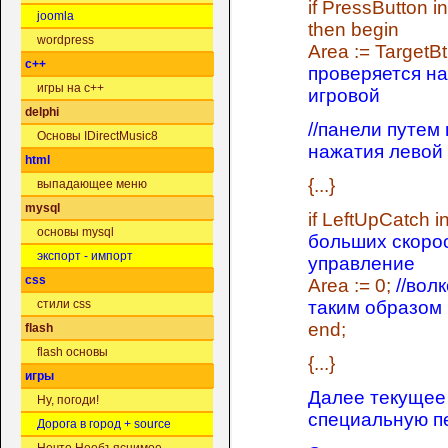
if PressButton 
joomla
then begin
wordpress
Area := TargetB
c++
проверяется на
игры на c++
игровой
delphi
//панели путем
Основы IDirectMusic8
нажатия левой
html
{...}
выпадающее меню
mysql
if LeftUpCatch 
основы mysql
больших скорос
экспорт - импорт
управление
css
Area := 0;
//вол
таким образом
стили css
end;
flash
flash основы
{...}
игры
Далее текущее
Ну, погоди!
специальную п
Дорога в город + source