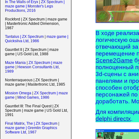
In The Walls of Eryx | ZX Spectrum |
maze game | Monster's Legs
Productions, 2016
Rockford | ZX Spectrum | maze game
| Mastertronic Added Dimension,
1987
В ходе реализ
Tantalus | ZX Spectrum | maze game |
логическую оши
Quicksilva Ltd, 1986
отвечающий за
Gauntlet II | ZX Spectrum | maze
перемещение п
game | US Gold Ltd, 1988
Scene2Game
бу
Maze Mania | ZX Spectrum | maze
полноценный п
game | Hewson Consultants Ltd,
1989
3d-сцены с ан
панелями и пр
Nonterraqueous | ZX Spectrum |
maze game | Mastertronic Ltd, 1985
способен отоб
Mission Omega | ZX Spectrum | maze
персонажей по 
game | Mind Games, 1986
доработать. Мо
Gauntlet III: The Final Quest | ZX
Spectrum | maze game | US Gold Ltd,
Для компиляци
1991
delphi directx
.
Final Matrix, The | ZX Spectrum |
maze game | Gremlin Graphics
Software Ltd, 1987