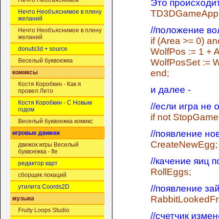
Нечто Необъяснимое
Это происходи
TD3DGameApp.F
Нечто Необъяснимое в плену
желаний
//положение во
Нечто Необъяснимое в плену
желаний
if (Area >= 0) a
donuts3d + source
WolfPos := 1 + A
WolfPosSet := W
Веселый буквоежка
end;
комиксы
Костя Коробкин - Как я
и далее -
провел Лето
Костя Коробкин - С Новым
//если игра не
годом
if not StopGame
Веселый буквоежка комикс
//появление но
игровые движки
CreateNewEgg;
движок игры Веселый
буквоежка - fle
//качение яиц п
редактор карт
RollEggs;
сборщик локаций
//появление за
утилита Coords2D
RabbitLookedF
музыка
Fruity Loops Studio
//счетчик изме