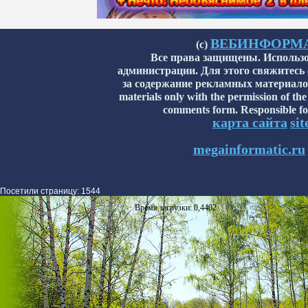
ВЕБИНФОРМАТИ
(с)
Все права защищены. Использо
администрации. Для этого свяжитесь
за содержание рекламных материалов н
materials only with the permission of the
comments form. Responsible for
карта сайта
si
megainformatic.ru
Посетили страницу: 1544
Время загрузки: 0,4402