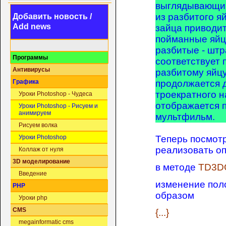
выглядывающий
из разбитого я
Добавить новость /
Add news
зайца приводит
пойманные яйца
разбитые - шт
Программы
соответствует 
Антивирусы
разбитому яйцу
продолжается 
Графика
троекратного н
Уроки Photoshop - Чудеса
отображается 
Уроки Photoshop - Рисуем и
анимируем
мультфильм.
Рисуем волка
Теперь посмотр
Уроки Photoshop
реализовать оп
Коллаж от нуля
3D моделирование
в методе
TD3DG
Введение
изменение пол
PHP
образом
Уроки php
CMS
{...}
megainformatic cms