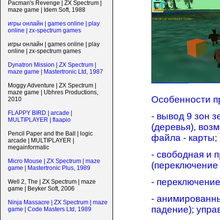
Pacman's Revenge | ZX Spectrum |
maze game | Idem Soft, 1988
игры онлайн | games online | play
online | zx-spectrum games
игры онлайн | games online | play
online | zx-spectrum games
Dynatron Mission | ZX Spectrum |
maze game | Mastertronic Ltd, 1987
Moggy Adventure | ZX Spectrum |
maze game | Ubhres Productions,
Особенности п
2010
FLAPPY BIRD | arcade |
- вывод 9 зон 
MULTIPLAYER | flaapio
(деревья), воз
Pencil Paper and the Ball | logic
файла - карты;
arcade | MULTIPLAYER |
megainformatic
- свободная и 
Micro Mouse | ZX Spectrum | maze
(переключение 
game | Mastertronic Plus, 1989
- переключение
Well 2, The | ZX Spectrum | maze
game | Beyker Soft, 2006
- анимированны
Ninja Massacre | ZX Spectrum | maze
падение); управ
game | Code Masters Ltd, 1989