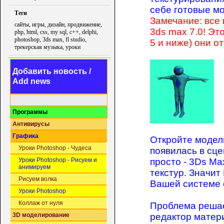
себе готовые мо
Теги
Замечание: все
сайты, игры, дизайн, продвижение,
3ds max 7.0! Эт
php, html, css, my sql, c++, delphi,
photoshop, 3ds max, fl studio,
5 и ниже) они от
трекерская музыка, уроки
Добавить новость /
Add news
Программы
Антивирусы
Графика
Откройте модель
Уроки Photoshop - Чудеса
появилась в сце
просто - 3Ds M
Уроки Photoshop - Рисуем и
анимируем
текстур. Значит 
Рисуем волка
Вашей системе 
Уроки Photoshop
Коллаж от нуля
Проблема решае
редактор материа
3D моделирование