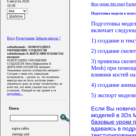
6 августа 2026
[
Все уроки 3ds max
] [
Гале
19:39
Подготовка модели к испо
Подготовка модел
включает следующ
Вход
Регистрация
Забыли пароль ?
1) создание и тек
webinformatic - НОВОГОДНЕЕ
2) создание скеле
ОБРАЩЕНИЕ СОЗДАТЕЛЯ
webinformatic К ЖИТЕЛЯМ ПЛАНЕТЫ
интернет
3) привязка скеле
НОВОГОДНЕЕ ОБРАЩЕНИЕ
СОЗДАТЕЛЯ Мега Информатик К
Mesh) при помощи
ЖИТЕЛЯМ ПЛАНЕТЫ интернет.
Уважаемые жители сообщества интернет !
влияния костей н
Сегодня у меня есть уникальная
возможность - сделать то, что возможно
никогда еще не было доступно ранее -
4) создание аним
обратиться сразу ко всему человечеству, ко
всем тем, кто меня слышит или хочет
услышать. Каждый из нас хранит в св
подробнее...
5) экспорт модели
Если Вы новичо
Поиск
моделей в 3Ds M
базовые уроки 
вдаваясь в под
карта сайта
текстурировани
sitemap.xml