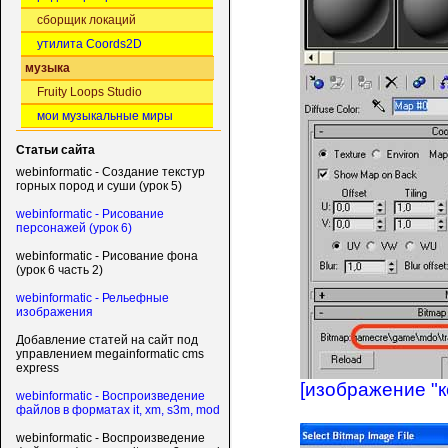
сборщик локаций
утилита Coords2D
музыка
Fruity Loops Studio
мои музыкальные миры
Статьи сайта
webinformatic - Создание текстур
горных пород и суши (урок 5)
webinformatic - Рисование
персонажей (урок 6)
webinformatic - Рисование фона
(урок 6 часть 2)
webinformatic - Рельефные
изображения
Добавление статей на сайт под
управлением megainformatic cms
express
[изображение "к
webinformatic - Воспроизведение
файлов в форматах it, xm, s3m, mod
webinformatic - Воспроизведение