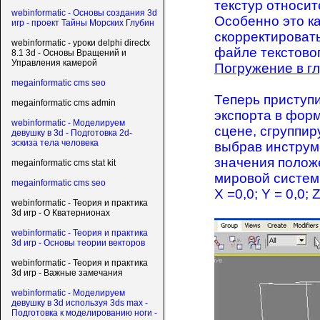
текстур относит
webinformatic - Основы создания 3d
Особенно это ка
игр - проект Тайны Морских Глубин
скорректировать
webinformatic - уроки delphi directx
файле текстовог
8.1 3d - Основы Вращений и
Управления камерой
Погружение в гл
megainformatic cms seo
Теперь приступи
megainformatic cms admin
экспорта в форм
webinformatic - Моделируем
сцене, сгруппир
девушку в 3d - Подготовка 2d-
эскиза тела человека
выбрав инструм
значения полож
megainformatic cms stat kit
мировой системы
megainformatic cms seo
X =0,0; Y = 0,0; 
webinformatic - Теория и практика
3d игр - О Кватернионах
webinformatic - Теория и практика
3d игр - Основы теории векторов
webinformatic - Теория и практика
3d игр - Важные замечания
webinformatic - Моделируем
девушку в 3d используя 3ds max -
Подготовка к моделированию ноги -