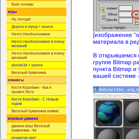
flash основы
игры
Ну, погоди!
Дорога в город + source
[
изображение "о
Нечто Необъяснимое
материала в ре
Нечто Необъяснимое в плену
желаний
Нечто Необъяснимое в плену
В открывшемся 
желаний
группе Bitmap p
donuts3d + source
пункта Bitmap и
Веселый буквоежка
вашей системе 
комиксы
Костя Коробкин - Как я
провел Лето
Костя Коробкин - С Новым
годом
Веселый буквоежка комикс
игровые движки
движок игры Веселый
буквоежка - fle
редактор карт