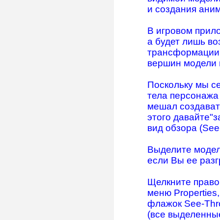
и создания ани
В игровом прило
а будет лишь в
трансформации 
вершин модели 
Поскольку мы се
тела персонажа 
мешал создават
этого давайте"з
вид обзора (See
Выделите модел
если Вы ее разг
Щелкните правой
меню Properties,
флажок See-Thr
(все выделенны