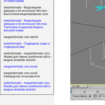
готовим ширму
webinformatic - Моделируем
девушку в 3d используя 3ds max -
Выполняем моделирование ноги
webinformatic - Моделируем
девушку в 3d используя 3ds max -
Улучшаем созданную модель
женской ножки
megainformatic cms stat kit
webinformatic - Подводная лодка и
подводный мир
webinformatic - megainformatic cms -
Форма для смены шаблонов сайта -
модуль template selector
megainformatic cms social
megainformatic cms social
Руководство пользователя
webinformatic - megainformatic cms -
Форма для смены шаблонов сайта -
модуль template selector