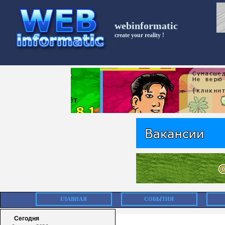
webinformatic
create your reality !
ГЛАВНАЯ
СОБЫТИЯ
Сегодня