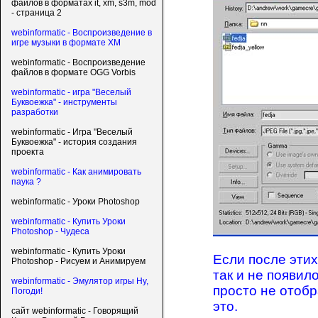
файлов в форматах it, xm, s3m, mod
- страница 2
webinformatic - Воспроизведение в
игре музыки в формате XM
webinformatic - Воспроизведение
файлов в формате OGG Vorbis
webinformatic - игра "Веселый
Буквоежка" - инструменты
разработки
webinformatic - Игра "Веселый
Буквоежка" - история создания
проекта
webinformatic - Как анимировать
паука ?
webinformatic - Уроки Photoshop
webinformatic - Купить Уроки
Photoshop - Чудеса
webinformatic - Купить Уроки
Если после эти
Photoshop - Рисуем и Анимируем
так и не появил
webinformatic - Эмулятор игры Ну,
просто не отоб
Погоди!
это.
сайт webinformatic - Говорящий