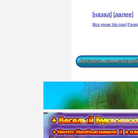
[
назад
] [
далее
]
[
Все уроки 3ds max
] [
Гале