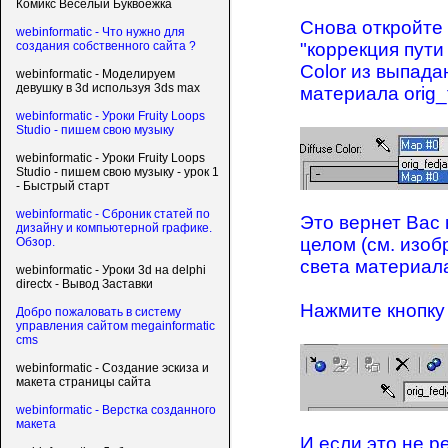
Комикс Веселый Буквоежка
Снова откройте
webinformatic - Что нужно для
"коррекция пути
создания собственного сайта ?
Color из выпад
webinformatic - Моделируем
девушку в 3d используя 3ds max
материала orig_
webinformatic - Уроки Fruity Loops
Studio - пишем свою музыку
webinformatic - Уроки Fruity Loops
Studio - пишем свою музыку - урок 1
- Быстрый старт
webinformatic - Сброник статей по
Это вернет Вас 
дизайну и компьютерной графике.
целом (см. изоб
Обзор.
света материала
webinformatic - Уроки 3d на delphi
directx - Вывод Заставки
Нажмите кнопку 
Добро пожаловать в систему
управления сайтом megainformatic
cms
webinformatic - Создание эскиза и
макета страницы сайта
webinformatic - Верстка созданного
макета
И если это не 