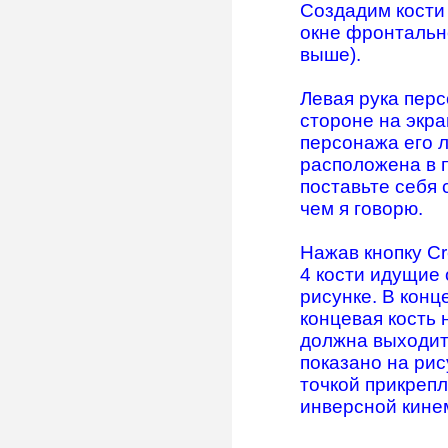
Создадим кости 
окне фронтальной
выше).
Левая рука перс
стороне на экра
персонажа его л
расположена в п
поставьте себя 
чем я говорю.
Нажав кнопку C
4 кости идущие 
рисунке. В конц
концевая кость 
должна выходить
показано на рис
точкой прикреп
инверсной кинема