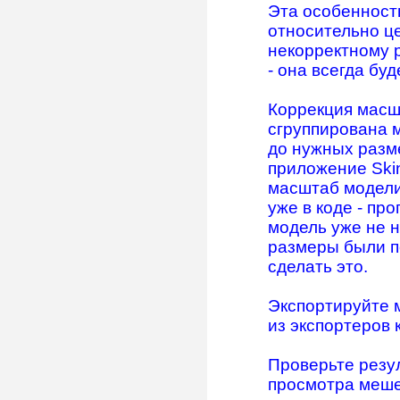
Эта особенность
относительно ц
некорректному 
- она всегда бу
Коррекция масш
сгруппирована 
до нужных разме
приложение Ski
масштаб модели
уже в коде - пр
модель уже не н
размеры были п
сделать это.
Экспортируйте 
из экспортеров
Проверьте резул
просмотра меше