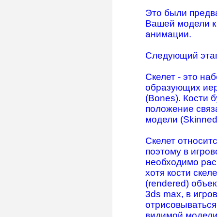
Это были предв
Вашей модели к
анимации.
Следующий этап 
Скелет - это на
образующих иер
(Bones). Кости 
положение связ
модели (Skinned
Скелет относитс
поэтому в игров
необходимо рас
хотя кости скел
(rendered) объе
3ds max, в игро
отрисовываться 
видимой модели 