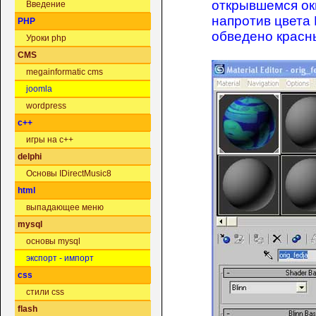
открывшемся окн
Введение
напротив цвета 
PHP
обведено красн
Уроки php
CMS
megainformatic cms
joomla
wordpress
c++
игры на c++
delphi
Основы IDirectMusic8
html
выпадающее меню
mysql
основы mysql
экспорт - импорт
css
стили css
flash