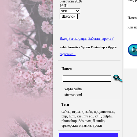
6 августа 2026
16:51
Пожал
или п
Вход
Регистрация
Забыли пароль ?
webinformatic - Уроки Photoshop - Чудеса
подробнее...
Поиск
карта сайта
sitemap.xml
Теги
сайты, игры, дизайн, продвижение,
php, html, css, my sql, c++, delphi,
photoshop, 3ds max, fl studio,
трекерская музыка, уроки