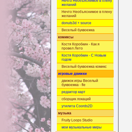
Нечто Необъяснимое в плену
желаний
Нечто Необъяснимое в плену
желаний
donuts3d + source
Веселый буквоежка
комиксы
Костя Коробкин - Как я
провел Лето
Костя Коробкин - С Новым
годом
Веселый буквоежка комикс
игровые движки
движок игры Веселый
буквоежка - fle
редактор карт
сборщик локаций
утилита Coords2D
музыка
Fruity Loops Studio
мои музыкальные миры