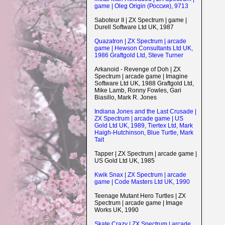
game | Oleg Origin (Россия), 9713
Saboteur II | ZX Spectrum | game |
Durell Software Ltd UK, 1987
Quazatron | ZX Spectrum | arcade
game | Hewson Consultants Ltd UK,
1986 Graftgold Ltd, Steve Turner
Arkanoid - Revenge of Doh | ZX
Spectrum | arcade game | Imagine
Software Ltd UK, 1988 Graftgold Ltd,
Mike Lamb, Ronny Fowles, Gari
Biasillo, Mark R. Jones
Indiana Jones and the Last Crusade |
ZX Spectrum | arcade game | US
Gold Ltd UK, 1989, Tiertex Ltd, Mark
Haigh-Hutchinson, Blue Turtle, Mark
Tait
Tapper | ZX Spectrum | arcade game |
US Gold Ltd UK, 1985
Kwik Snax | ZX Spectrum | arcade
game | Code Masters Ltd UK, 1990
Teenage Mutant Hero Turtles | ZX
Spectrum | arcade game | Image
Works UK, 1990
Skate Crazy | ZX Spectrum | arcade