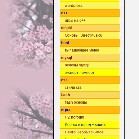
wordpress
c++
игры на c++
delphi
Основы IDirectMusic8
html
выпадающее меню
mysql
основы mysql
экспорт - импорт
css
стили css
flash
flash основы
игры
Ну, погоди!
Дорога в город + source
Нечто Необъяснимое