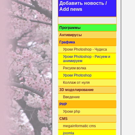
Добавить новость /
Add news
Программы
Антивирусы
Графика
Уроки Photoshop - Чудеса
Уроки Photoshop - Рисуем и
анимируем
Рисуем волка
Уроки Photoshop
Коллаж от нуля
3D моделирование
Введение
PHP
Уроки php
CMS
megainformatic cms
joomla