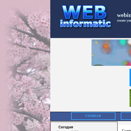
webi
create you
ГЛАВНАЯ
Сегодня
Содер