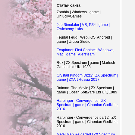
Статьи сайта
Zombia | Windows | game |
UnluckyGames
Job Simulator | VR, PS4 | game |
Owlchemy Labs
Feudal Feud | Web, iOS, Android |
game | Urubu Studio
Exoplanet: First Contact | Windows,
Mac | game | Alersteam
Rex | ZX Spectrum | game | Martech
Games Ltd UK, 1988
Crystall Kindom Dizzy | ZX Spectrum |
game | ZXArt Russia 2017
Batman: The Movie | ZX Spectrum |
game | Ocean Software Ltd UK, 1989
Harbinger - Convergence | ZX
Spectrum | game | Cthonian Godkiller,
2016
Harbinger - Convergence part 2 | ZX
Spectrum | game | Cthonian Godkiller,
2016
Metal Man Reloaded | ZX Spectrum |