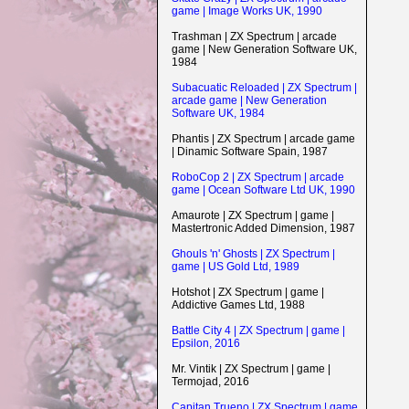
game | Image Works UK, 1990
Trashman | ZX Spectrum | arcade
game | New Generation Software UK,
1984
Subacuatic Reloaded | ZX Spectrum |
arcade game | New Generation
Software UK, 1984
Phantis | ZX Spectrum | arcade game
| Dinamic Software Spain, 1987
RoboCop 2 | ZX Spectrum | arcade
game | Ocean Software Ltd UK, 1990
Amaurote | ZX Spectrum | game |
Mastertronic Added Dimension, 1987
Ghouls 'n' Ghosts | ZX Spectrum |
game | US Gold Ltd, 1989
Hotshot | ZX Spectrum | game |
Addictive Games Ltd, 1988
Battle City 4 | ZX Spectrum | game |
Epsilon, 2016
Mr. Vintik | ZX Spectrum | game |
Termojad, 2016
Capitan Trueno | ZX Spectrum | game