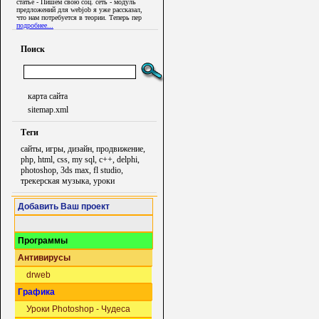
статье - Пишем свою соц. сеть - модуль
предложений для webjob я уже рассказал,
что нам потребуется в теории. Теперь пер
подробнее...
Поиск
карта сайта
sitemap.xml
Теги
сайты, игры, дизайн, продвижение,
php, html, css, my sql, c++, delphi,
photoshop, 3ds max, fl studio,
трекерская музыка, уроки
Добавить Ваш проект
Программы
Антивирусы
drweb
Графика
Уроки Photoshop - Чудеса