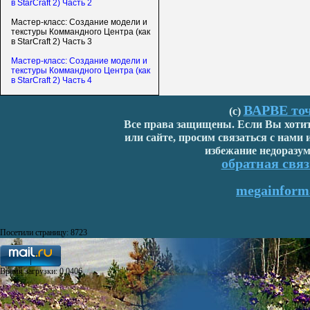
в StarCraft 2) Часть 2
Мастер-класс: Создание модели и
текстуры Коммандного Центра (как
в StarCraft 2) Часть 3
Мастер-класс: Создание модели и
текстуры Коммандного Центра (как
в StarCraft 2) Часть 4
ВАРВЕ точ
(с)
Все права защищены. Если Вы хотите
или сайте, просим связаться с нами
избежание недоразум
обратная связ
megainforma
Посетили страницу: 8723
Время загрузки: 0,0406