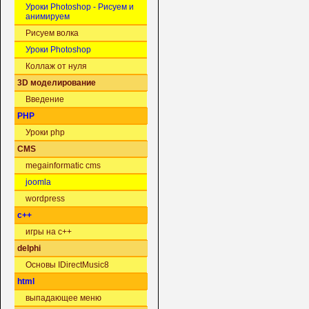
Уроки Photoshop - Рисуем и
анимируем
Рисуем волка
Уроки Photoshop
Коллаж от нуля
3D моделирование
Введение
PHP
Уроки php
CMS
megainformatic cms
joomla
wordpress
c++
игры на c++
delphi
Основы IDirectMusic8
html
выпадающее меню