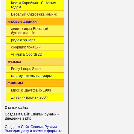
Костя Коробкин - С Новым
годом
Веселый буквоежка комикс
игровые движки
движок игры Веселый
буквоежка - fle
редактор карт
сборщик локаций
утилита Coords2D
музыка
Fruity Loops Studio
мои музыкальные миры
фильмы
Миссис Даутфайр 1993
Дневник памяти 2004
Статьи сайта
Создаем Сайт Своими руками -
Введение в php
Создаем Сайт Своими Руками -
Выводим дату и время в формате