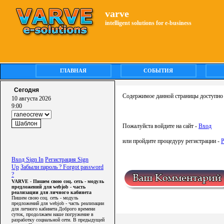
varve
intelligent solutions for e-business
ГЛАВНАЯ
СОБЫТИЯ
Сегодня
Содержимое данной страницы доступно 
10 августа 2026
9:00
Пожалуйста войдите на сайт -
Вход
или пройдите процедуру регистрации -
Р
Вход Sign In
Регистрация Sign
Up
Забыли пароль ? Forgot password
?
VARVE - Пишем свою соц. сеть - модуль
предложений для webjob - часть
реализации для личного кабинета
Пишем свою соц. сеть - модуль
предложений для webjob - часть реализации
для личного кабинета Доброго времени
суток, продолжаем наше погружение в
разработку социальной сети. В предыдущей