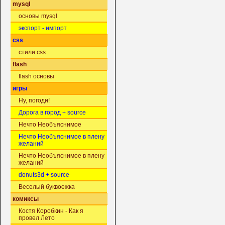
mysql
основы mysql
экспорт - импорт
css
стили css
flash
flash основы
игры
Ну, погоди!
Дорога в город + source
Нечто Необъяснимое
Нечто Необъяснимое в плену
желаний
Нечто Необъяснимое в плену
желаний
donuts3d + source
Веселый буквоежка
комиксы
Костя Коробкин - Как я
провел Лето