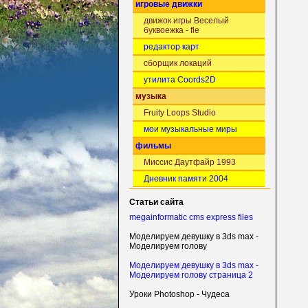
игровые движки
движок игры Веселый
буквоежка - fle
редактор карт
сборщик локаций
утилита Coords2D
музыка
Fruity Loops Studio
мои музыкальные миры
фильмы
Миссис Даутфайр 1993
Дневник памяти 2004
Статьи сайта
megainformatic cms express files
Моделируем девушку в 3ds max -
Моделируем голову
Моделируем девушку в 3ds max -
Моделируем голову страница 2
Уроки Photoshop - Чудеса