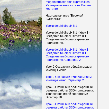
megainformatic cms express files -
Развертывание сайта на Вашем
хостинге
Настольная игра "Веселый
Буквоежка"
Уроки delphi directx 8.1
Уроки delphi directx 8.1 - Урок 1 -
Введение в Delphi DirectX 8.1.
Создание шаблона стартового
приложения.
Уроки delphi directx 8.1 - Урок 1 -
Введение в Delphi DirectX 8.1.
Создание шаблона стартового
приложения. Страница 2
Урок 2 Создаем и обрабатываем
команды меню.
Урок 2 Создаем и обрабатываем
команды меню. Страница 2
Урок 3 Оконный и полноэкранный
режимы работы D3D-приложения.
Управление игрой средствами
DirectInput8
Урок 3 Оконный и полноэкранный
режимы работы D3D-приложения.