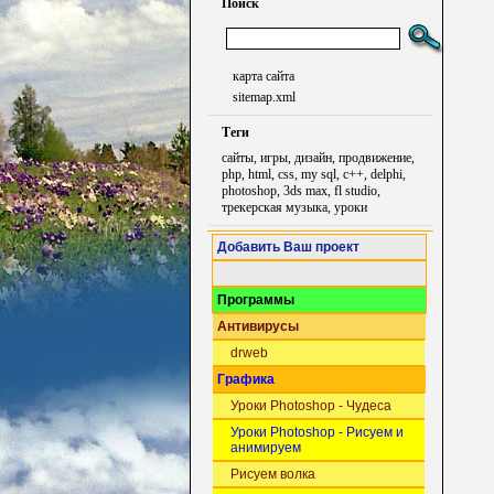
Поиск
карта сайта
sitemap.xml
Теги
сайты, игры, дизайн, продвижение,
php, html, css, my sql, c++, delphi,
photoshop, 3ds max, fl studio,
трекерская музыка, уроки
Добавить Ваш проект
Программы
Антивирусы
drweb
Графика
Уроки Photoshop - Чудеса
Уроки Photoshop - Рисуем и
анимируем
Рисуем волка