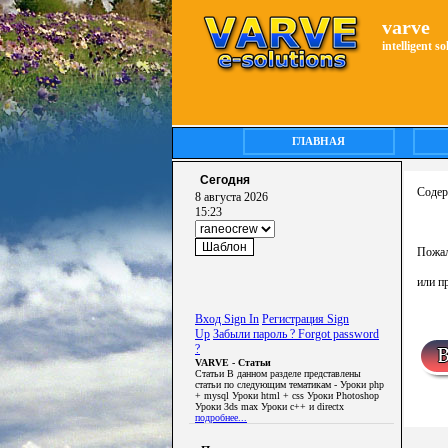
varve
intelligent s
ГЛАВНАЯ
Сегодня
Содер
8 августа 2026
15:23
Пожал
или п
Вход Sign In
Регистрация Sign
Up
Забыли пароль ? Forgot password
?
VARVE - Статьи
Статьи В данном разделе представлены
статьи по следующим тематикам - Уроки php
+ mysql Уроки html + css Уроки Photoshop
Уроки 3ds max Уроки c++ и directx
подробнее...