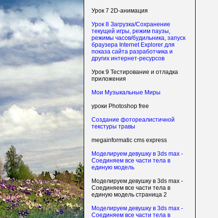
Урок 7 2D-анимация
Урок 8 Загрузка/Сохранение
текущей игры, режим паузы,
режимы часов/будильника, запуск
браузера Internet Explorer для
показа сайта разработчика и
других интернет-ресурсов
Урок 9 Тестирование и отладка
приложения
Мои Музыкальные Миры
уроки Photoshop free
Создание фотореалистичной
текстуры травы
megainformatic cms express
Моделируем девушку в 3ds max -
Соединяем все части тела в
единую модель
Моделируем девушку в 3ds max -
Соединяем все части тела в
единую модель страница 2
Моделируем девушку в 3ds max -
Соединяем все части тела в