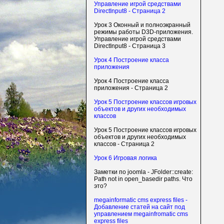
Управление игрой средствами
DirectInput8 - Страница 2
Урок 3 Оконный и полноэкранный
режимы работы D3D-приложения.
Управление игрой средствами
DirectInput8 - Страница 3
Урок 4 Построение класса
приложения
Урок 4 Построение класса
приложения - Страница 2
Урок 5 Построение классов игровых
объектов и других необходимых
классов
Урок 5 Построение классов игровых
объектов и других необходимых
классов - Страница 2
Урок 6 Игровая логика
Заметки по joomla - JFolder::create:
Path not in open_basedir paths. Что
это?
megainformatic cms express files -
Добавление статей на сайт под
управлением megainfromatic cms
express files