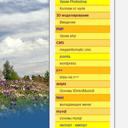
Уроки Photoshop
Коллаж от нуля
3D моделирование
Введение
PHP
Уроки php
CMS
megainformatic cms
joomla
wordpress
c++
игры на c++
delphi
Основы IDirectMusic8
html
выпадающее меню
mysql
основы mysql
экспорт - импорт