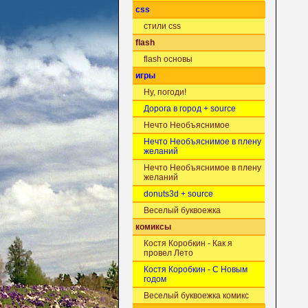
css
стили css
flash
flash основы
игры
Ну, погоди!
Дорога в город + source
Нечто Необъяснимое
Нечто Необъяснимое в плену
желаний
Нечто Необъяснимое в плену
желаний
donuts3d + source
Веселый буквоежка
комиксы
Костя Коробкин - Как я
провел Лето
Костя Коробкин - С Новым
годом
Веселый буквоежка комикс