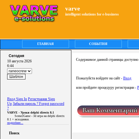
varve
intelligent solutions for e-business
ГЛАВНАЯ
СОБЫТИЯ
Сегодня
Содержимое данной страницы доступно 
10 августа 2026
6:44
Пожалуйста войдите на сайт -
Вход
или пройдите процедуру регистрации -
Р
Вход Sign In
Регистрация Sign
Up
Забыли пароль ? Forgot password
?
VARVE - Уроки delphi directx 8.1
Scene2Game - 3d игра на delphi directx
8.1 + исходники.
подробнее...
Поиск