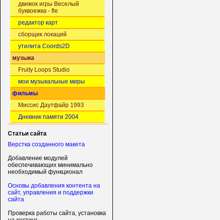
движок игры Веселый
буквоежка - fle
редактор карт
сборщик локаций
утилита Coords2D
музыка
Fruity Loops Studio
мои музыкальные миры
фильмы
Миссис Даутфайр 1993
Дневник памяти 2004
Статьи сайта
Верстка созданного макета
Добавление модулей
обеспечивающих минимально
необходимый функционал
Основы добавления контента на
сайт, управления и поддержки
сайта
Проверка работы сайта, установка