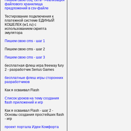
Пишем свою соц. сеть - Реализация
файлового хранилища
предложений в csv-файле
Тестирование подключения к
платежной системе ЕДИНЫЙ
КОШЕЛЕК (w1.ru) с
использованием скрипта
эмулятора
Пишем свою cms - шаг 1
Пишем свою cms - шаг 2
Пишем свою cms - шаг 3
бесплатная флеш игра freeway fury
2 - разработчик Serius Games
бесплатные флеш игры сторонних
разработчиков
Как я осваивал Flash
Список уроков на тему создания
flash приложений и игр
Как я осваивал Flash - шаг 2 -
Основы создания простейших flash
- игр
проект портала Идеи Комфорта