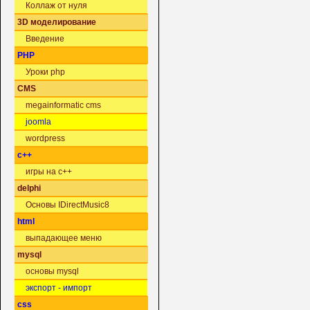
Коллаж от нуля
3D моделирование
Введение
PHP
Уроки php
CMS
megainformatic cms
joomla
wordpress
c++
игры на c++
delphi
Основы IDirectMusic8
html
выпадающее меню
mysql
основы mysql
экспорт - импорт
css