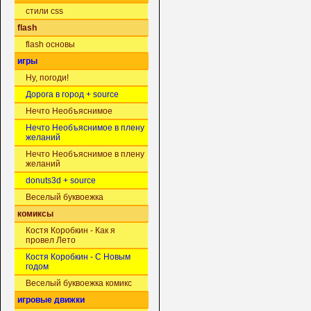
стили css
flash
flash основы
игры
Ну, погоди!
Дорога в город + source
Нечто Необъяснимое
Нечто Необъяснимое в плену
желаний
Нечто Необъяснимое в плену
желаний
donuts3d + source
Веселый буквоежка
комиксы
Костя Коробкин - Как я
провел Лето
Костя Коробкин - С Новым
годом
Веселый буквоежка комикс
игровые движки