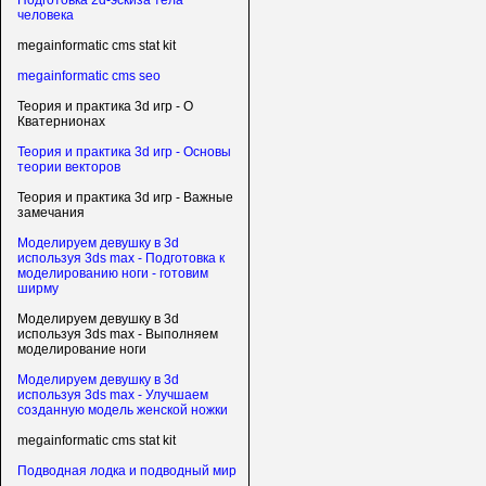
Подготовка 2d-эскиза тела
человека
megainformatic cms stat kit
megainformatic cms seo
Теория и практика 3d игр - О
Кватернионах
Теория и практика 3d игр - Основы
теории векторов
Теория и практика 3d игр - Важные
замечания
Моделируем девушку в 3d
используя 3ds max - Подготовка к
моделированию ноги - готовим
ширму
Моделируем девушку в 3d
используя 3ds max - Выполняем
моделирование ноги
Моделируем девушку в 3d
используя 3ds max - Улучшаем
созданную модель женской ножки
megainformatic cms stat kit
Подводная лодка и подводный мир