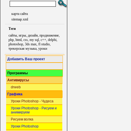
карта сайта
sitemap.xml
Теги
сайты, игры, дизайн, продвижение,
php, html, css, my sql, c++, delphi,
photoshop, 3ds max, fl studio,
трекерская музыка, уроки
Добавить Ваш проект
Программы
Антивирусы
drweb
Графика
Уроки Photoshop - Чудеса
Уроки Photoshop - Рисуем и
анимируем
Рисуем волка
Уроки Photoshop