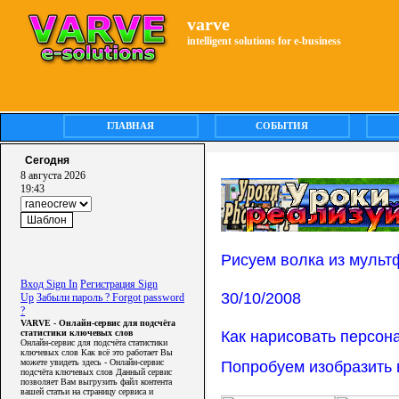
varve
intelligent solutions for e-business
ГЛАВНАЯ
СОБЫТИЯ
Сегодня
8 августа 2026
19:43
Рисуем волка из муль
Вход Sign In
Регистрация Sign
30/10/2008
Up
Забыли пароль ? Forgot password
?
VARVE - Онлайн-сервис для подсчёта
Как нарисовать персон
статистики ключевых слов
Онлайн-сервис для подсчёта статистики
ключевых слов Как всё это работает Вы
можете увидеть здесь - Онлайн-сервис
Попробуем изобразить в
подсчёта ключевых слов Данный сервис
позволяет Вам выгрузить файл контента
вашей статьи на страницу сервиса и