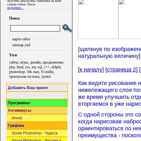
получить результаты статистики по всем
словам статьи. После
подробнее...
Поиск
карта сайта
sitemap.xml
[щелкнув по изображен
натуральную величину]
Теги
сайты, игры, дизайн, продвижение,
php, html, css, my sql, c++, delphi,
[
к началу
] [
страница 2
] 
photoshop, 3ds max, fl studio,
трекерская музыка, уроки
Как видите рисование н
Добавить Ваш проект
нижележащего слоя поз
же время улучшить отд
вторгаемся в уже нарис
Программы
Антивирусы
С одной стороны это с
drweb
когда нарисовав набро
Графика
ориентироваться по нем
Уроки Photoshop - Чудеса
преимущества - поскол
Уроки Photoshop - Рисуем и