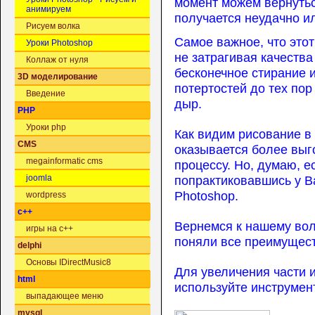
момент можем вернуться
анимируем
получается неудачно ил
Рисуем волка
Самое важное, что этот
Уроки Photoshop
не затрагивая качества
Коллаж от нуля
бесконечное стирание 
3D моделирование
потертостей до тех пор
Введение
дыр.
PHP
Уроки php
Как видим рисование в
CMS
оказывается более выг
megainformatic cms
процессу. Но, думаю, е
попрактиковавшись у В
joomla
Photoshop.
wordpress
c++
Вернемся к нашему волк
игры на c++
поняли все преимущест
delphi
Основы IDirectMusic8
Для увеличения части 
html
используйте инструмент
выпадающее меню
mysql