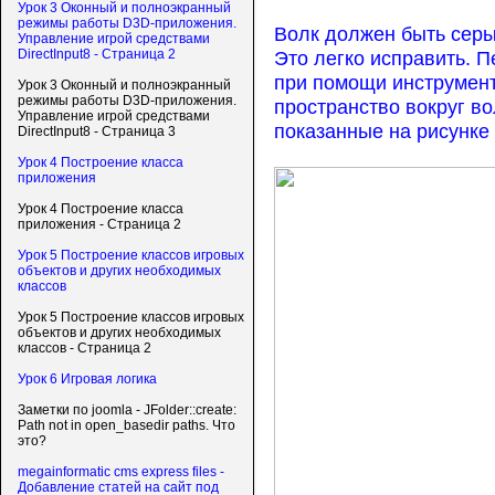
Урок 3 Оконный и полноэкранный
режимы работы D3D-приложения.
Волк должен быть серым
Управление игрой средствами
Это легко исправить. П
DirectInput8 - Страница 2
при помощи инструмент
Урок 3 Оконный и полноэкранный
режимы работы D3D-приложения.
пространство вокруг в
Управление игрой средствами
показанные на рисунке 
DirectInput8 - Страница 3
Урок 4 Построение класса
приложения
Урок 4 Построение класса
приложения - Страница 2
Урок 5 Построение классов игровых
объектов и других необходимых
классов
Урок 5 Построение классов игровых
объектов и других необходимых
классов - Страница 2
Урок 6 Игровая логика
Заметки по joomla - JFolder::create:
Path not in open_basedir paths. Что
это?
megainformatic cms express files -
Добавление статей на сайт под