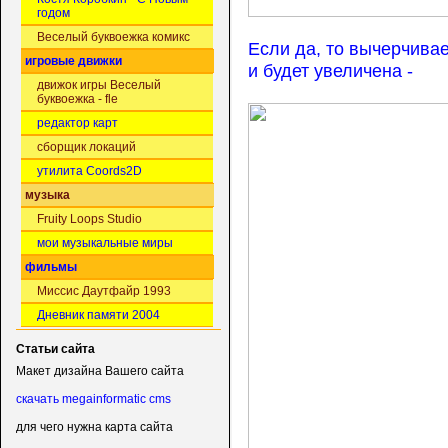
годом
Веселый буквоежка комикс
Если да, то вычерчива
игровые движки
и будет увеличена -
движок игры Веселый
буквоежка - fle
редактор карт
сборщик локаций
утилита Coords2D
музыка
Fruity Loops Studio
мои музыкальные миры
фильмы
Миссис Даутфайр 1993
Дневник памяти 2004
Статьи сайта
Макет дизайна Вашего сайта
скачать megainformatic cms
для чего нужна карта сайта