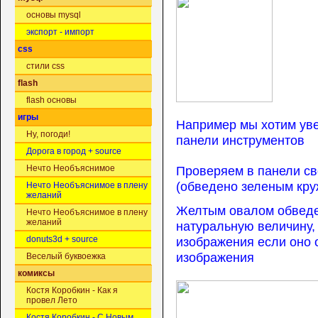
основы mysql
экспорт - импорт
css
стили css
flash
flash основы
игры
Например мы хотим уве
Ну, погоди!
панели инструментов
Дорога в город + source
Проверяем в панели св
Нечто Необъяснимое
(обведено зеленым кру
Нечто Необъяснимое в плену
желаний
Желтым овалом обведе
Нечто Необъяснимое в плену
желаний
натуральную величину, 
изображения если оно 
donuts3d + source
изображения
Веселый буквоежка
комиксы
Костя Коробкин - Как я
провел Лето
Костя Коробкин - С Новым