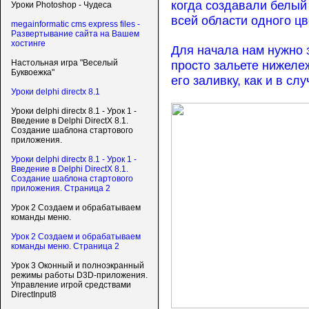
когда создавали белый
Уроки Photoshop - Чудеса
всей области одного ц
megainformatic cms express files -
Развертывание сайта на Вашем
хостинге
Для начала нам нужно 
просто зальете нижеле
Настольная игра "Веселый
Буквоежка"
его заливку, как и в с
Уроки delphi directx 8.1
Уроки delphi directx 8.1 - Урок 1 -
Введение в Delphi DirectX 8.1.
Создание шаблона стартового
приложения.
Уроки delphi directx 8.1 - Урок 1 -
Введение в Delphi DirectX 8.1.
Создание шаблона стартового
приложения. Страница 2
Урок 2 Создаем и обрабатываем
команды меню.
Урок 2 Создаем и обрабатываем
команды меню. Страница 2
Урок 3 Оконный и полноэкранный
режимы работы D3D-приложения.
Управление игрой средствами
DirectInput8