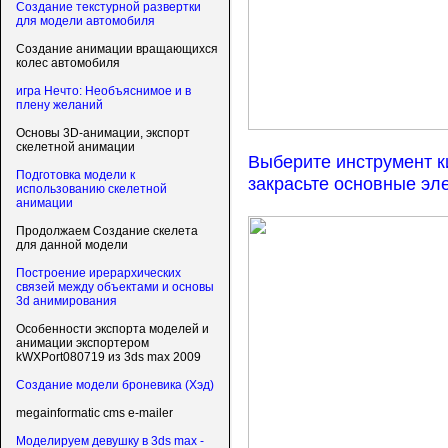
Создание текстурной развертки
для модели автомобиля
Создание анимации вращающихся
колес автомобиля
игра Нечто: Необъяснимое и в
плену желаний
Основы 3D-анимации, экспорт
скелетной анимации
Выберите инструмент к
Подготовка модели к
закрасьте основные эле
использованию скелетной
анимации
Продолжаем Создание скелета
для данной модели
Построение ирерархических
связей между объектами и основы
3d анимирования
Особенности экспорта моделей и
анимации экспортером
kWXPort080719 из 3ds max 2009
Создание модели броневика (Хэд)
megainformatic cms e-mailer
Моделируем девушку в 3ds max -