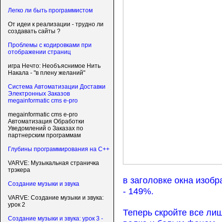
Легко ли быть программистом
От идеи к реализации - трудно ли
создавать сайты ?
Проблемы с кодировками при
отображении страниц
игра Нечто: Необъяснимое Нить
Накала - "в плену желаний"
Система Автоматизации Доставки
Электронных Заказов
megainformatic cms e-pro
megainformatic cms e-pro
Автоматизация Обработки
Уведомлений о Заказах по
партнерским программам
Глубины программирования на C++
VARVE: Музыкальная страничка
трэкера
в заголовке окна изоб
Создание музыки и звука
- 149%.
VARVE: Создание музыки и звука:
урок 2
Теперь скройте все ли
Создание музыки и звука: урок 3 -