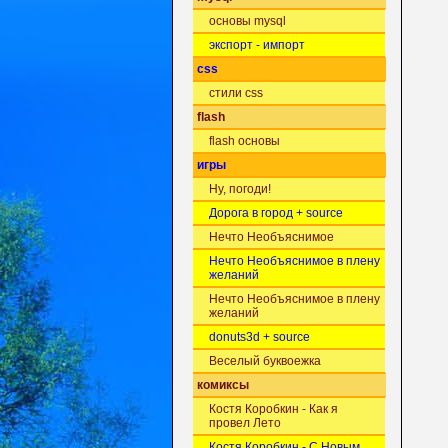
основы mysql
экспорт - импорт
css
стили css
flash
flash основы
игры
Ну, погоди!
Дорога в город + source
Нечто Необъяснимое
Нечто Необъяснимое в плену
желаний
Нечто Необъяснимое в плену
желаний
donuts3d + source
Веселый буквоежка
комиксы
Костя Коробкин - Как я
провел Лето
Костя Коробкин - С Новым