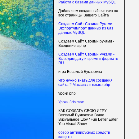
Работа с базами данных MySQL
Добавляем созданный счетчик на
все страницы Вашего Сайта
Создаем Сайт Своими Руками -
Экспорт/импорт данных из баз
данных MySQL
Создаем Сайт Своими руками -
Введение в php
Создаем Сайт Своими Руками -
Выводим дату и время в формате
RU
игра Веселый Буквоежка
Что нужно знать для создания
сайта ? Массивы в языке php
уроки php
Уроки 3ds max
КАК СОЗДАТЬ СВОЮ ИГРУ -
Веселый Буквоежка Ваше
Визуальное Шоу / Fun Letter Eater
You Visual Show
обзор антивирусных средств
защиты