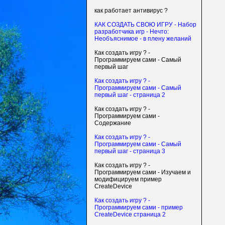
как работает антивирус ?
КАК СОЗДАТЬ СВОЮ ИГРУ - Набор
разработчика игр - Нечто:
Необъяснимое - в плену желаний
Как создать игру ? -
Программируем сами - Самый
первый шаг
Как создать игру ? -
Программируем сами - Самый
первый шаг - страница 2
Как создать игру ? -
Программируем сами -
Содержание
Как создать игру ? -
Программируем сами - Самый
первый шаг - страница 3
Как создать игру ? -
Программируем сами - Изучаем и
модифицируем пример
CreateDevice
Как создать игру ? -
Программируем сами - пример
CreateDevice страница 2