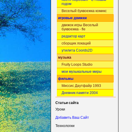
годом
Веселый буквоежка комикс
игровые движки
движок игры Веселый
буквоежка - fle
редактор карт
сборщик локаций
утилита Coords2D
музыка
Fruity Loops Studio
мои музыкальные миры
фильмы
Миссис Даутфайр 1993
Дневник памяти 2004
Статьи сайта
Уроки
Добавить Ваш Сайт
Технологии