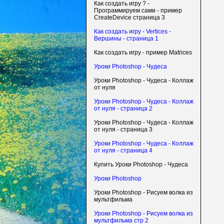
Как создать игру ? -
Программируем сами - пример
CreateDevice страница 3
Как создать игру - Vertices -
Вершины - страница 1
Как создать игру - пример Matrices
Уроки Photoshop - Чудеса
Уроки Photoshop - Чудеса - Коллаж
от нуля
Уроки Photoshop - Чудеса - Коллаж
от нуля - страница 2
Уроки Photoshop - Чудеса - Коллаж
от нуля - страница 3
Уроки Photoshop - Чудеса - Коллаж
от нуля - страница 4
Купить Уроки Photoshop - Чудеса
Уроки Photoshop
Уроки Photoshop - Рисуем волка из
мультфильма
Уроки Photoshop - Рисуем волка из
мультфильма стр 2