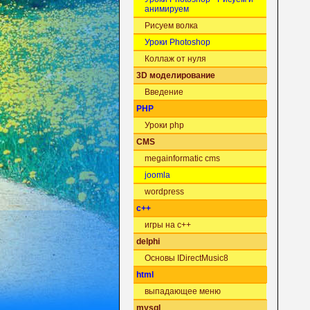
анимируем
Рисуем волка
Уроки Photoshop
Коллаж от нуля
3D моделирование
Введение
PHP
Уроки php
CMS
megainformatic cms
joomla
wordpress
c++
игры на c++
delphi
Основы IDirectMusic8
html
выпадающее меню
mysql