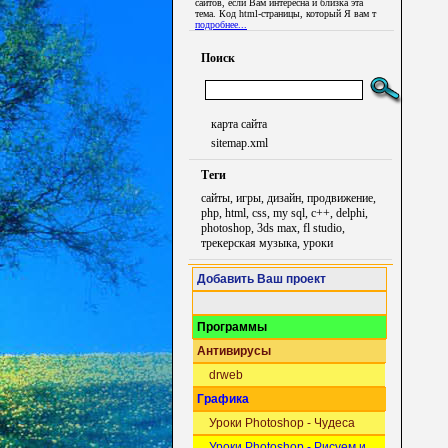
сайтов, если Вам интересна и близка эта
тема. Код html-страницы, который Я вам т
подробнее...
Поиск
карта сайта
sitemap.xml
Теги
сайты, игры, дизайн, продвижение,
php, html, css, my sql, c++, delphi,
photoshop, 3ds max, fl studio,
трекерская музыка, уроки
Добавить Ваш проект
Программы
Антивирусы
drweb
Графика
Уроки Photoshop - Чудеса
Уроки Photoshop - Рисуем и