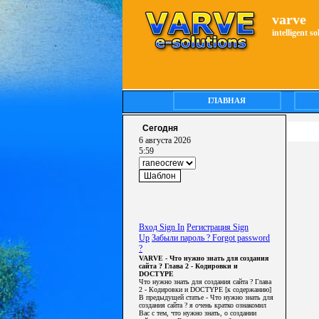
varve
intelligent s
ГЛАВНАЯ
Сегодня
6 августа 2026
5:59
Вход Sign In
Регистрация Sign
Up
Забыли пароль ? Forgot password
?
VARVE - Что нужно знать для создания
сайта ? Глава 2 - Кодировки и
DOCTYPE
Что нужно знать для создания сайта ? Глава
2 - Кодировки и DOCTYPE [к содержанию]
В предыдущей статье - Что нужно знать для
создания сайта ? я очень кратко ознакомил
Вас с тем, что нужно знать, о создании