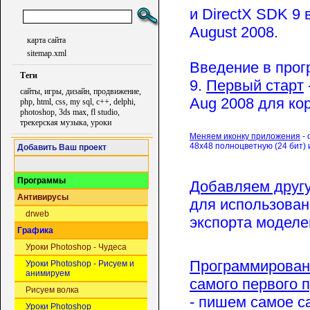
и DirectX SDK 9 
August 2008.
карта сайта
sitemap.xml
Введение в прог
Теги
9.
Первый старт
сайты, игры, дизайн, продвижение,
Aug 2008 для ко
php, html, css, my sql, c++, delphi,
photoshop, 3ds max, fl studio,
трекерская музыка, уроки
Меняем иконку приложения
- 
48х48 полноцветную (24 бит) 
Добавить Ваш проект
Программы
Добавляем друг
Антивирусы
для использован
drweb
экспорта моделей
Графика
Уроки Photoshop - Чудеса
Программирование
Уроки Photoshop - Рисуем и
анимируем
самого первого п
Рисуем волка
- пишем самое с
Уроки Photoshop