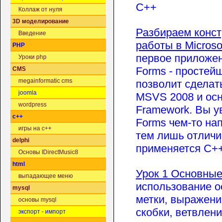
C++
Коллаж от нуля
3D моделирование
Разбираем конст
Введение
работы в Microsof
PHP
первое приложе
Уроки php
Forms - простей
CMS
megainformatic cms
позволит сделат
joomla
MSVS 2008 и ос
wordpress
Framework. Вы у
c++
Forms чем-то нап
игры на c++
тем лишь отличие
delphi
применяется C+
Основы IDirectMusic8
html
Урок 1 Основные
выпадающее меню
использование о
mysql
метки, выражени
основы mysql
скобки, ветвлен
экспорт - импорт