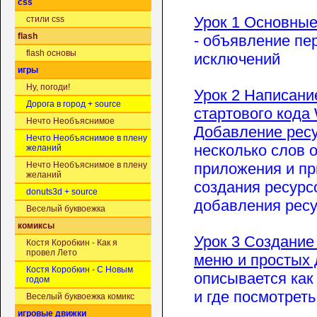
css
Урок 1 Основные
стили css
flash
- объявление пе
flash основы
исключений
игры
Ну, погоди!
Урок 2 Написани
Дорога в город + source
стартового кода
Нечто Необъяснимое
Добавление ресу
Нечто Необъяснимое в плену
несколько слов о
желаний
приложения и пр
Нечто Необъяснимое в плену
желаний
создания ресурс
donuts3d + source
добавления ресур
Веселый буквоежка
комиксы
Урок 3 Создание
Костя Коробкин - Как я
провел Лето
меню и простых 
Костя Коробкин - С Новым
описывается как
годом
и где посмотреть
Веселый буквоежка комикс
игровые движки