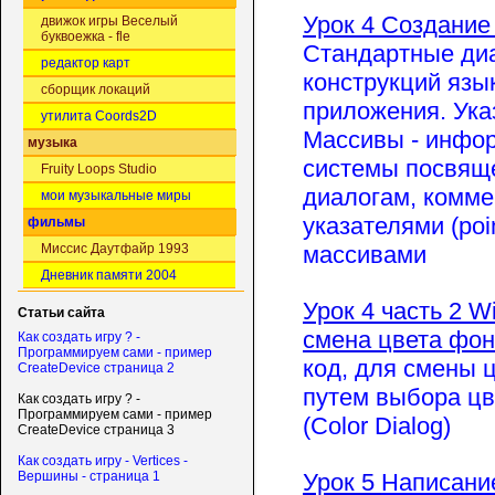
Урок 4 Создание
движок игры Веселый
буквоежка - fle
Стандартные диа
редактор карт
конструкций язы
сборщик локаций
приложения. Ука
утилита Coords2D
Массивы - инфор
музыка
системы посвящ
Fruity Loops Studio
диалогам, комме
мои музыкальные миры
указателями (poin
фильмы
массивами
Миссис Даутфайр 1993
Дневник памяти 2004
Урок 4 часть 2 W
Статьи сайта
смена цвета фон
Как создать игру ? -
Программируем сами - пример
код, для смены 
CreateDevice страница 2
путем выбора цв
Как создать игру ? -
Программируем сами - пример
(Color Dialog)
CreateDevice страница 3
Как создать игру - Vertices -
Урок 5
Написани
Вершины - страница 1