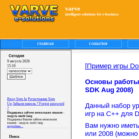
varve
intelligent solutions for e-business
ГЛАВНАЯ
СОБЫТИЯ
Сегодня
9 августа 2026
[
Пример игры Do
15:10
Основы работы в
SDK Aug 2008)
Вход Sign In
Регистрация Sign
Up
Забыли пароль ? Forgot password
Данный набор ур
?
игр на C++ для D
Поддержка сайтом нескольких языков -
модуль multi lang
Поддержка Вашим сайтом нескольких
языков - модуль multi lang
Вам нужно иметь 
подробнее...
или 2008 (можно 
Поиск