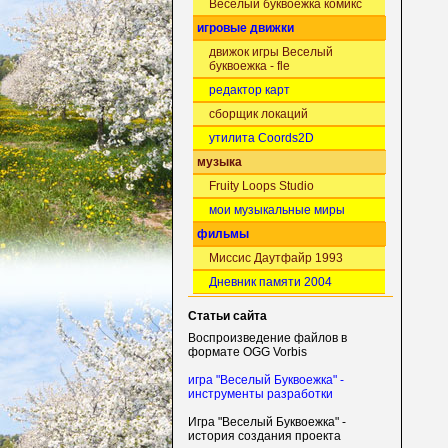
Веселый буквоежка комикс
игровые движки
движок игры Веселый
буквоежка - fle
редактор карт
сборщик локаций
утилита Coords2D
музыка
Fruity Loops Studio
мои музыкальные миры
фильмы
Миссис Даутфайр 1993
Дневник памяти 2004
Статьи сайта
Воспроизведение файлов в
формате OGG Vorbis
игра "Веселый Буквоежка" -
инструменты разработки
Игра "Веселый Буквоежка" -
история создания проекта