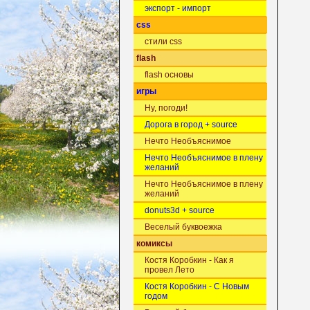
экспорт - импорт
css
стили css
flash
flash основы
игры
Ну, погоди!
Дорога в город + source
Нечто Необъяснимое
Нечто Необъяснимое в плену
желаний
Нечто Необъяснимое в плену
желаний
donuts3d + source
Веселый буквоежка
комиксы
Костя Коробкин - Как я
провел Лето
Костя Коробкин - С Новым
годом