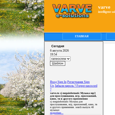
varve
intelligent s
ГЛАВНАЯ
Сегодня
6 августа 2026
19:54
Вход Sign In
Регистрация Sign
Up
Забыли пароль ? Forgot password
?
varve.ru cj megainformatic Музыка mp3
для прослушивания, игр, приложений,
кино, тв и другого применения
cj megainformatic Музыка для
прослушивания, игр, приложений, кино, тв
и другого применения. search выпуск 48
музыкал
подробнее...