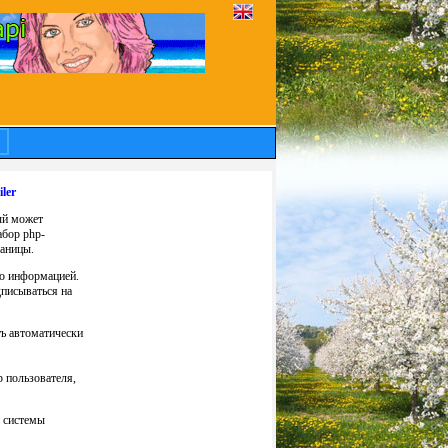
ler
ый может
абор php-
раницы.
го информацией.
дписываться на
ть автоматически
 пользователя,
и системы