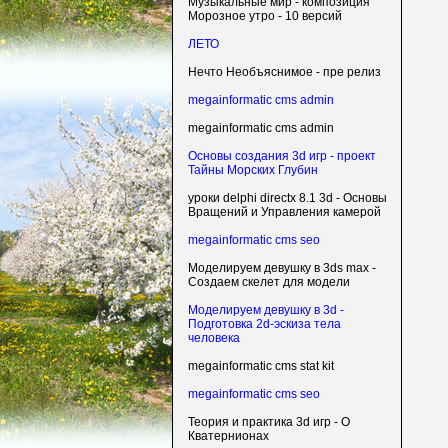
Музыкальные мир - композиция
Морозное утро - 10 версий
ЛЕТО
Нечто Необъяснимое - пре релиз
megainformatic cms admin
megainformatic cms admin
Основы создания 3d игр - проект
Тайны Морских Глубин
уроки delphi directx 8.1 3d - Основы
Вращений и Управления камерой
megainformatic cms seo
Моделируем девушку в 3ds max -
Создаем скелет для модели
Моделируем девушку в 3d -
Подготовка 2d-эскиза тела
человека
megainformatic cms stat kit
megainformatic cms seo
Теория и практика 3d игр - О
Кватернионах