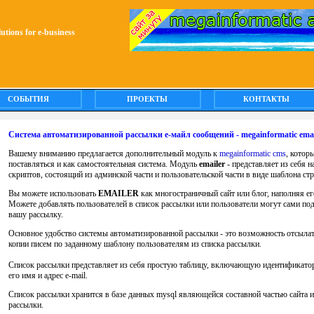
olutions for e-business
СОБЫТИЯ
ПРОЕКТЫ
КОНТАКТЫ
Система автоматизированной рассылки е-майл сообщений - megainformatic emai
Вашему вниманию предлагается дополнительный модуль к
megainformatic cms
, котор
поставляться и как самостоятельная система. Модуль
emailer
- представляет из себя н
скриптов, состоящий из админской части и пользовательской части в виде шаблона ст
Вы можете использовать
EMAILER
как многостраничный сайт или блог, наполняя е
Можете добавлять пользователей в список рассылки или пользователи могут сами по
вашу рассылку.
Основное удобство системы автоматизированной рассылки - это возможность отсыла
копии писем по заданному шаблону пользователям из списка рассылки.
Список рассылки представляет из себя простую таблицу, включающую идентификатор
его имя и адрес e-mail.
Список рассылки хранится в базе данных mysql являющейся составной частью сайта 
рассылки.