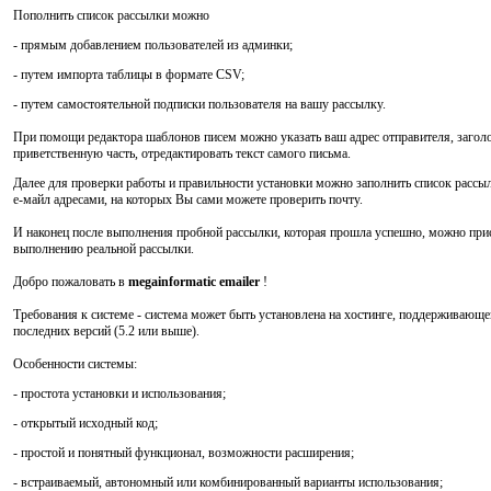
Пополнить список рассылки можно
- прямым добавлением пользователей из админки;
- путем импорта таблицы в формате CSV;
- путем самостоятельной подписки пользователя на вашу рассылку.
При помощи редактора шаблонов писем можно указать ваш адрес отправителя, загол
приветственную часть, отредактировать текст самого письма.
Далее для проверки работы и правильности установки можно заполнить список рассы
е-майл адресами, на которых Вы сами можете проверить почту.
И наконец после выполнения пробной рассылки, которая прошла успешно, можно при
выполнению реальной рассылки.
Добро пожаловать в
megainformatic emailer
!
Требования к системе - система может быть установлена на хостинге, поддерживающе
последних версий (5.2 или выше).
Особенности системы:
- простота установки и использования;
- открытый исходный код;
- простой и понятный функционал, возможности расширения;
- встраиваемый, автономный или комбинированный варианты использования;