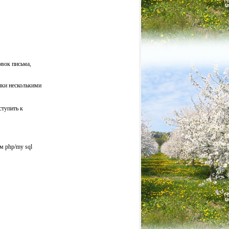
овок письма,
лки несколькими
ступить к
м php/my sql