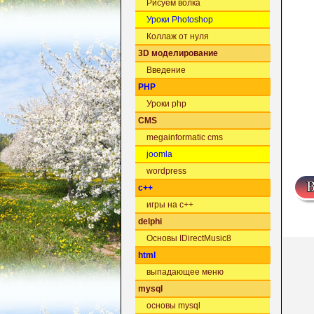
Рисуем волка
Уроки Photoshop
Коллаж от нуля
3D моделирование
Введение
PHP
Уроки php
CMS
megainformatic cms
joomla
wordpress
c++
игры на c++
delphi
Основы IDirectMusic8
html
выпадающее меню
mysql
основы mysql