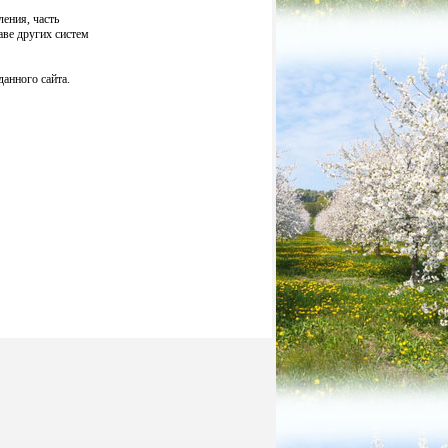
ения, часть
аве других систем
анного сайта.