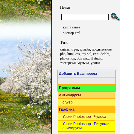
Поиск
карта сайта
sitemap.xml
Теги
сайты, игры, дизайн, продвижение,
php, html, css, my sql, c++, delphi,
photoshop, 3ds max, fl studio,
трекерская музыка, уроки
Добавить Ваш проект
Программы
Антивирусы
drweb
Графика
Уроки Photoshop - Чудеса
Уроки Photoshop - Рисуем и
анимируем