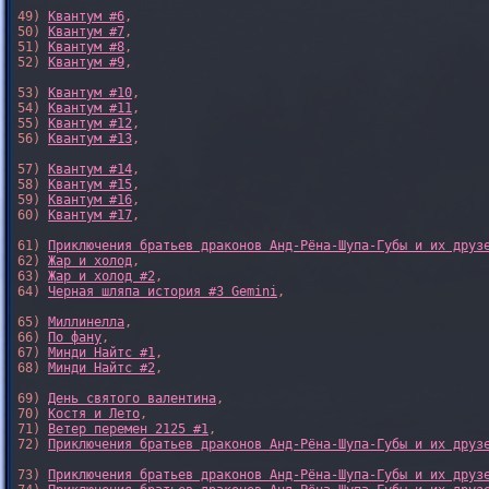
49) 
Квантум #6
,

50) 
Квантум #7
,

51) 
Квантум #8
,

52) 
Квантум #9
,

53) 
Квантум #10
,

54) 
Квантум #11
,

55) 
Квантум #12
,

56) 
Квантум #13
,

57) 
Квантум #14
,

58) 
Квантум #15
,

59) 
Квантум #16
,

60) 
Квантум #17
,

61) 
Приключения братьев драконов Анд-Рёна-Шупа-Губы и их друз
62) 
Жар и холод
,

63) 
Жар и холод #2
,

64) 
Черная шляпа история #3 Gemini
,

65) 
Миллинелла
,

66) 
По фану
,

67) 
Минди Найтс #1
,

68) 
Минди Найтс #2
,

69) 
День святого валентина
,

70) 
Костя и Лето
,

71) 
Ветер перемен 2125 #1
,

72) 
Приключения братьев драконов Анд-Рёна-Шупа-Губы и их друз
73) 
Приключения братьев драконов Анд-Рёна-Шупа-Губы и их друз