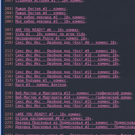
202) 
Странная история #1 - 18+ комикс
,

203) 
Рыжая бестия #3 - комикс
,

204) 
Рыжая бестия #4 - комикс
,

205) 
Моя кибер девушка #2 - 18+ комикс
,

206) 
Моя кибер девушка #3 - 18+ комикс
,

207) 
ARE YOU READY? #6 - 18+ комикс
,

208) 
Vida #2 - 18+ комикс по игре Vida
,

209) 
Несравненная Рокси #1 - комикс 18+
,

210) 
Сикс Икс Икс - Двойное дно (6xx) #8 - комикс 18+
,

211) 
Сикс Икс Икс - Двойное дно (6xx) #9 - комикс 18+
,

212) 
Сикс Икс Икс - Двойное дно (6xx) #10 - комикс 18+
,

213) 
Сикс Икс Икс - Двойное дно (6xx) #11 - комикс 18+
,

214) 
Сикс Икс Икс - Двойное дно (6xx) #12 - комикс 18+
,

215) 
Сикс Икс Икс - Двойное дно (6xx) #13 - комикс 18+
,

216) 
Сикс Икс Икс - Двойное дно (6xx) #14 - комикс 18+
,

217) 
Твое будущее #1 - комикс
,

218) 
Кыся #3 - комикс фэнтези
,

219) 
Веб-Мастер и Маргарита #13 - комикс - графический роман
,

220) 
Веб-Мастер и Маргарита #14 - комикс - графический роман
,

221) 
Сикс Икс Икс - Двойное дно (6xx) #15 - комикс 18+
,

222) 
Сикс Икс Икс - Двойное дно (6xx) #16 - комикс 18+
,

223) 
>ARE YOU READY? #7 - 18+ комикс
,

224) 
Остров наслаждений #8.2 - комикс 18+
,

225) 
Девушка Прасковья из Подмосковья #1 - комикс - Подмосков
226) 
Девушка Прасковья из Подмосковья #2 - комикс - Подмосков