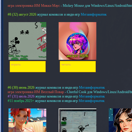
игра электроника ИМ Микки Маус
- Mickey Mouse для Windows/Linux/Android/htm
#8 (32) август 2026
журнал комиксов и инди-игр
Мегаинформатик
играть
читать
#6 (30) июнь 2026
журнал комиксов и инди-игр
Мегаинформатик
игра электроника ИМ Веселый Повар
- Cheeful Cook для Windows/Linux/Android/h
#7 (31) июль 2026
журнал комиксов и инди-игр
Мегаинформатик
#11 ноябрь 2025+
журнал комиксов и инди-игр
Мегаинформатик