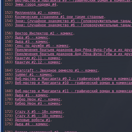
150) 
Веб-мастер и Маргарита #9 - графический роман в комиксах
,
151) 
Эмми город надежд #4
,

152) 
Миллинелла #2 - комикс
,

153) 
Космические странники #1 они такие странные
,

154) 
Энни: Случайное знакомство #5 - Головокружительные танцы
155) 
Энни: Случайное знакомство #6 - Головокружительные танцы
156) 
Вектор Инспектор #2 - комикс
,

157) 
Дыра #5 - комикс
,

158) 
Дыра #3 - комикс
,

159) 
Секс по дружбе #6 - комикс
,

160) 
Приключения братьев драконов Анд-Рёна-Шупа-Губы и их дру
161) 
Приключения братьев драконов Анд-Рёна-Шупа-Губы и их дру
162) 
Квантум #2.11 - комикс
,

163) 
Квантум #2.12 - комикс
,

164) 
Starcraft - Звездное ремесло #1 - комикс
,

165) 
Summer #1 - комикс
,

166) 
Веб-мастер и Маргарита #9.2 - графический роман в комикс
167) 
Веб-мастер и Маргарита #10 - графический роман в комикса
168) 
Веб-мастер и Маргарита #11 - графический роман в комикса
169) 
Дыра #1 - комикс
,

170) 
Кибер Неон #2 - комикс
,

171) 
Кибер Неон #3 - комикс
,

172) 
Crazy X #5 - 18+ комикс
,

173) 
Crazy X #6 - 18+ комикс
,

174) 
Деловые роботы #1
,

175) 
Дыра #4 - комикс
,
