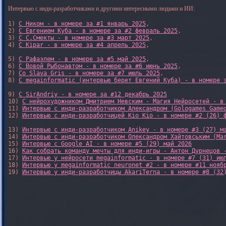
Интервью с инди-разработчиками и другими интересными людьми и ИИ:
1) 
С Ником - в номере за #1 январь 2025
, 

2) 
С Евгением Куба - в номере за #2 февраль 2025
, 

3) 
С С.Смекты - в номере за #3 март 2025
, 

4) 
С Kipar - в номере за #4 апрель 2025
, 

5) 
С Рафаэлем - в номере за #5 май 2025
, 

6) 
С Вовой Рыбонавтом - в номере за #6 июнь 2025
, 

7) 
Со Slava Gris - в номере за #7 июль 2025
, 

8) 
С megainformatic (интервью берет Евгений Куба) - в номере 
9) 
С SirAndriy - в номере за #12 декабрь 2025
10) 
С нейрохудожником Дмитрием Невским - Магия Нейросетей - в
11) 
Интервью с инди-разработчиком Александром (Gologames Game
12) 
Интервью с инди-разработчицей Kio Kio - в номере #2 (26) 
13) 
Интервью с инди-разработчиком Anikey - в номере #3 (27) м
14) 
Интервью с инди-разработчиком Олександром Хайтовським (Ma
15) 
Интервью с Google AI - в номере #5 (29) май 2026
16) 
Как собрать команду мечты для инди-игры - Антон Дурнецов 
17) 
Интервью у нейросети megainformatic - в номере #7 (31) ию
18) 
Интервью у megainformatic neuronet #2 - в номере #11 нояб
19) 
Интервью у инди-разработчицы AkariTerna - в номере #8 (32