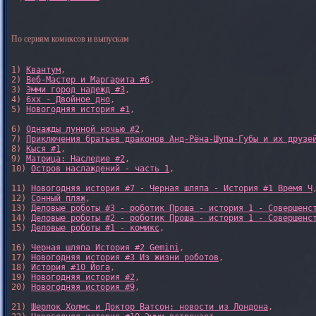
По сериям комиксов и выпускам
1) 
Квантум
, 

2) 
Веб-Мастер и Маргарита #6
, 

3) 
Эмми город надежд #3
, 

4) 
6xx - Двойное дно
, 

5) 
Новогодняя история #1
, 

6) 
Однажды лунной ночью #2
, 

7) 
Приключения братьев драконов Анд-Рёна-Шупа-Губы и их друзе
8) 
Кыся #1
, 

9) 
Матрица: Наследие #2
, 

10) 
Остров наслаждений - часть 1
, 

11) 
Новогодняя история #7 - Черная шляпа - История #1 Время Ч
,
12) 
Сонный пляж
, 

13) 
Деловые роботы #3 - роботик Проша - история 1 - Совершенс
14) 
Деловые роботы #2 - роботик Проша - история 1 - Совершенс
15) 
Деловые роботы #1 - комикс
,

16) 
Черная шляпа История #2 Gemini
,

17) 
Новогодняя история #3 Из жизни роботов
,

18) 
История #10 Йога
,

19) 
Новогодняя история #2
,

20) 
Новогодняя история #9
,

21) 
Шерлок Холмс и Доктор Ватсон: новости из Лондона
,
