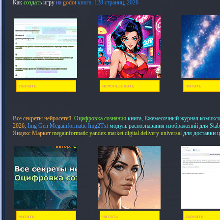
Как
создать
игру
на
godot
книга, 128 страниц, 2026
скачать
использовать
читать
Все секреты нейросетей.
Оцифровка сознания
книга, Ежемесячный журнал комикс
2026
,
Img Gen Megainformatic Img2Txt
модуль распознавания изображений для Stab
Яндекс Маркет
megainformatic yandex.market digital delivery universal
для доставки 
читать
читать
скачать