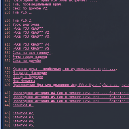
22) 
Новогодняя история #10 Эмми встречает ...
,

23) 
Тиа, провинциальный врач
,

24) 
Секс по дружбе #2
,

25) 
Тиа #16.1
,

26) 
Тиа #16.2
,

27) 
Урок анатомии
,

28) 
>ARE YOU READY?
,

29) 
>ARE YOU READY? #2
,

30) 
>ARE YOU READY? #3
,

31) 
>ARE YOU READY? #4
,

32) 
>ARE YOU READY? #5
,

33) 
Секс на всю голову!
,

34) 
Эмми город надежд
,

35) 
Секс по дружбе
,

36) 
Красная рука - необычная, но жутковатая история ...
,

37) 
Матрица: Наследие
, 

38) 
Назад в будущее
, 

39) 
Моя Мелисса
, 

40) 
Приключения братьев драконов Анд-Рёна-Шупа-Губы и их друз
41) 
Новогодняя история #4 Сон в зимнюю ночь или ... божествен
42) 
Новогодняя история #5 Сон в зимнюю ночь или ... божествен
43) 
Новогодняя история #6 Сон в зимнюю ночь или ... божествен
44) 
Квантум #1
,

45) 
Квантум #2
,

46) 
Квантум #3
,

47) 
Квантум #4
,

48) 
Квантум #5
,
