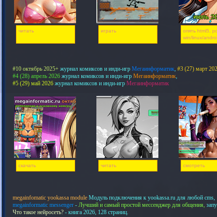
читать
играть
опять html5, pd
win/linux/andro
#10 октябрь 2025+
журнал комиксов и инди-игр
Мегаинформатик
,
#3 (27) март 20
#4 (28) апрель 2026
журнал комиксов и инди-игр
Мегаинформатик
,
#5 (29) май 2026
журнал комиксов и инди-игр
Мегаинформатик
скачать
читать
смотреть
megainfomatic yookassa module
Модуль подключения к yookassa.ru для любой cms,
megainformatic messenger
-
Лучший и самый простой мессенджер для общения,
запу
Что такое нейросеть?
- книга 2026, 128 страниц.