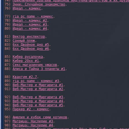
74) 
Приключения братьев драконов Анд-Рёна-Шупа-Губы и их друз
75) 
Энни: Случайное знакомство
,

76) 
Идеал - комикс
,

77) 
ria pc game - комикс
,

78) 
Идеал - комикс #2
,

79) 
Идеал - комикс #3
,

80) 
Идеал - комикс #4
,

81) 
Вектор инспектор
,

82) 
Сонный пляж
,

83) 
6xx Двойное дно #5
,

84) 
6xx Двойное дно #6
,

85) 
Кибер русалочка
,

86) 
Кибер 20xx #1
,

87) 
Секс магазинчик ужасов
,

88) 
Алиса и Тайна 3 планеты #1
,

88) 
Квантум #2.7
,

89) 
ria pc game - комикс #3
,

90) 
Веб-Мастер и Маргарита #1
,

91) 
Веб-Мастер и Маргарита #2
,

92) 
Веб-Мастер и Маргарита #3
,

93) 
Веб-Мастер и Маргарита #4
,

94) 
Веб-Мастер и Маргарита #5
,

95) 
Паркер #2 - комикс
,

96) 
Амелия и кубок семи котиков
,

97) 
Матрица: Наследие #3
, 

98) 
Матрица: Наследие #4
, 
