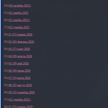
24)
#10 октябрь 2025+
25)
#11 ноябрь 2025
26)
#11 ноябрь 2025+
27)
#12 декабрь 2025
28)
#1 (25) январь 2026
29)
#2 (26) февраль 2026
30)
#3 (27) март 2026
31)
#4 (28) апрель 2026
32)
#5 (29) май 2026
33)
#6 (30) июнь 2026
34)
#7 (31) июль 2026
35)
#8 (32) август 2026
36)
#9 (33) сентябрь 2026
37)
#12 декабрь 2025+
38)
#1 (35) январь 2026+