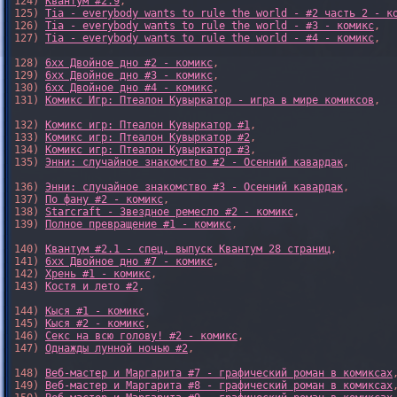
124) 
Квантум #2.9
,

125) 
Tia - everybody wants to rule the world - #2 часть 2 - к
126) 
Tia - everybody wants to rule the world - #3 - комикс
,

127) 
Tia - everybody wants to rule the world - #4 - комикс
,

128) 
6xx Двойное дно #2 - комикс
,

129) 
6xx Двойное дно #3 - комикс
,

130) 
6xx Двойное дно #4 - комикс
,

131) 
Комикс Игр: Птеалон Кувыркатор - игра в мире комиксов
,

132) 
Комикс игр: Птеалон Кувыркатор #1
,

133) 
Комикс игр: Птеалон Кувыркатор #2
,

134) 
Комикс игр: Птеалон Кувыркатор #3
,

135) 
Энни: случайное знакомство #2 - Осенний кавардак
,

136) 
Энни: случайное знакомство #3 - Осенний кавардак
,

137) 
По фану #2 - комикс
,

138) 
Starcraft - Звездное ремесло #2 - комикс
,

139) 
Полное превращение #1 - комикс
,

140) 
Квантум #2.1 - спец. выпуск Квантум 28 страниц
,

141) 
6xx Двойное дно #7 - комикс
,

142) 
Хрень #1 - комикс
,

143) 
Костя и лето #2
,

144) 
Кыся #1 - комикс
,

145) 
Кыся #2 - комикс
,

146) 
Секс на всю голову! #2 - комикс
,

147) 
Однажды лунной ночью #2
,

148) 
Веб-мастер и Маргарита #7 - графический роман в комиксах
,
149) 
Веб-мастер и Маргарита #8 - графический роман в комиксах
,