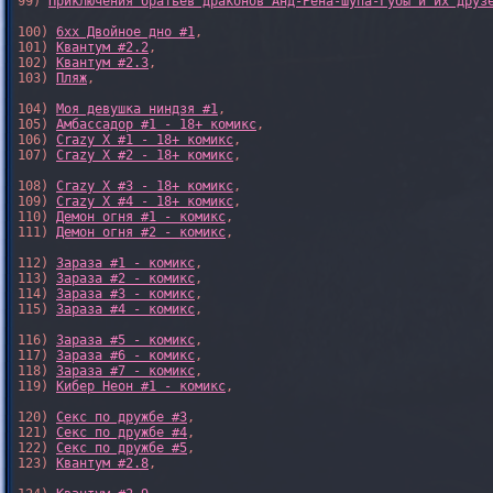
99) 
Приключения братьев драконов Анд-Рёна-Шупа-Губы и их друз
100) 
6xx Двойное дно #1
,

101) 
Квантум #2.2
,

102) 
Квантум #2.3
,

103) 
Пляж
,

104) 
Моя девушка ниндзя #1
,

105) 
Амбассадор #1 - 18+ комикс
,

106) 
Crazy X #1 - 18+ комикс
,

107) 
Crazy X #2 - 18+ комикс
,

108) 
Crazy X #3 - 18+ комикс
,

109) 
Crazy X #4 - 18+ комикс
,

110) 
Демон огня #1 - комикс
,

111) 
Демон огня #2 - комикс
,

112) 
Зараза #1 - комикс
,

113) 
Зараза #2 - комикс
,

114) 
Зараза #3 - комикс
,

115) 
Зараза #4 - комикс
,

116) 
Зараза #5 - комикс
,

117) 
Зараза #6 - комикс
,

118) 
Зараза #7 - комикс
,

119) 
Кибер Неон #1 - комикс
,

120) 
Секс по дружбе #3
,

121) 
Секс по дружбе #4
,

122) 
Секс по дружбе #5
,

123) 
Квантум #2.8
,
