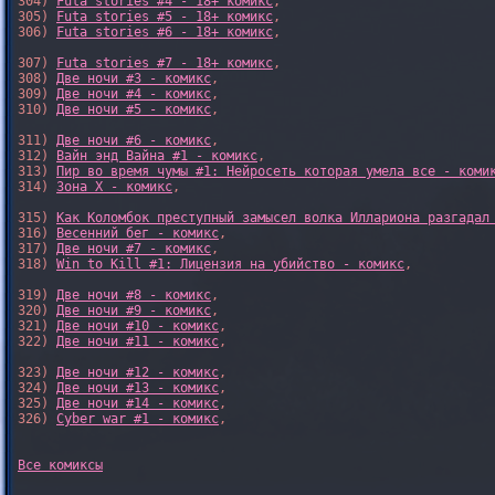
304) 
Futa stories #4 - 18+ комикс
,

305) 
Futa stories #5 - 18+ комикс
,

306) 
Futa stories #6 - 18+ комикс
,

307) 
Futa stories #7 - 18+ комикс
,

308) 
Две ночи #3 - комикс
,

309) 
Две ночи #4 - комикс
,

310) 
Две ночи #5 - комикс
,

311) 
Две ночи #6 - комикс
,

312) 
Вайн энд Вайна #1 - комикс
,

313) 
Пир во время чумы #1: Нейросеть которая умела все - коми
314) 
Зона X - комикс
,

315) 
Как Коломбок преступный замысел волка Иллариона разгадал
316) 
Весенний бег - комикс
,

317) 
Две ночи #7 - комикс
,

318) 
Win to Kill #1: Лицензия на убийство - комикс
,

319) 
Две ночи #8 - комикс
,

320) 
Две ночи #9 - комикс
,

321) 
Две ночи #10 - комикс
,

322) 
Две ночи #11 - комикс
,

323) 
Две ночи #12 - комикс
,

324) 
Две ночи #13 - комикс
,

325) 
Две ночи #14 - комикс
,

326) 
Cyber war #1 - комикс
,

Все комиксы