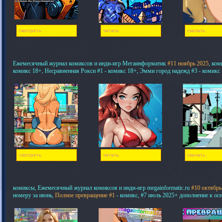
смотреть
читать
скачать
Ежемесячный журнал комиксов и инди-игр Мегаинформатик
#11 ноябрь 2025
, ком
комикс 18+, Несравненная Рокси #1 - комикс 18+, Эмми город надежд #3 - комикс
смотреть
читать
скачать
комиксы, Ежемесячный журнал комиксов и инди-игр megainformatic.ru
#10 октябрь
номеру за июнь,
Полное превращение #1
- комикс, #7 июль 2025+ дополнение к ос