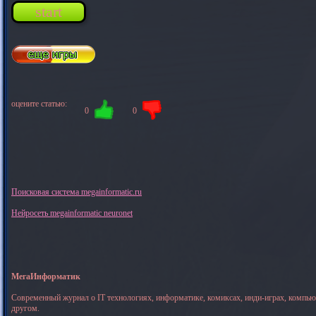
start
оцените статью:
0
0
Поисковая система megainformatic.ru
Нейросеть megainformatic neuronet
МегаИнформатик
Современный журнал о IT технологиях, информатике, комиксах, инди-играх, компь
другом.