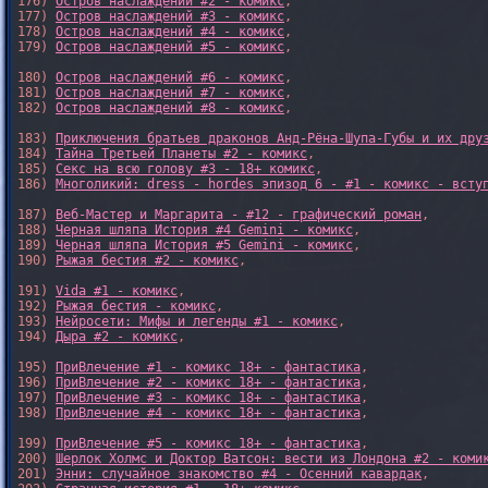
176) 
Остров наслаждений #2 - комикс
,

177) 
Остров наслаждений #3 - комикс
,

178) 
Остров наслаждений #4 - комикс
,

179) 
Остров наслаждений #5 - комикс
,

180) 
Остров наслаждений #6 - комикс
,

181) 
Остров наслаждений #7 - комикс
,

182) 
Остров наслаждений #8 - комикс
,

183) 
Приключения братьев драконов Анд-Рёна-Шупа-Губы и их дру
184) 
Тайна Третьей Планеты #2 - комикс
,

185) 
Секс на всю голову #3 - 18+ комикс
,

186) 
Многоликий: dress - hordes эпизод 6 - #1 - комикс - всту
187) 
Веб-Мастер и Маргарита - #12 - графический роман
,

188) 
Черная шляпа История #4 Gemini - комикс
,

189) 
Черная шляпа История #5 Gemini - комикс
,

190) 
Рыжая бестия #2 - комикс
,

191) 
Vida #1 - комикс
,

192) 
Рыжая бестия - комикс
,

193) 
Нейросети: Мифы и легенды #1 - комикс
,

194) 
Дыра #2 - комикс
,

195) 
ПриВлечение #1 - комикс 18+ - фантастика
,

196) 
ПриВлечение #2 - комикс 18+ - фантастика
,

197) 
ПриВлечение #3 - комикс 18+ - фантастика
,

198) 
ПриВлечение #4 - комикс 18+ - фантастика
,

199) 
ПриВлечение #5 - комикс 18+ - фантастика
,

200) 
Шерлок Холмс и Доктор Ватсон: вести из Лондона #2 - коми
201) 
Энни: случайное знакомство #4 - Осенний кавардак
,
