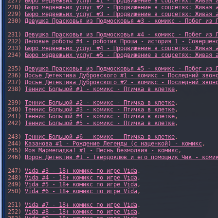
227) 
Бюро медвежьих услуг #1 - Продвижение в соцсетях: Живая 
228) 
Бюро медвежьих услуг #2 - Продвижение в соцсетях: Живая 
229) 
Бюро медвежьих услуг #3 - Продвижение в соцсетях: Живая 
230) 
Девушка Прасковья из Подмосковья #3 - комикс - Побег из 
231) 
Девушка Прасковья из Подмосковья #4 - комикс - Побег из 
232) 
Деловые роботы #4 - роботик Проша - история 1 - Совершен
233) 
Бюро медвежьих услуг #4 - Продвижение в соцсетях: Живая 
234) 
Бюро медвежьих услуг #5 - Продвижение в соцсетях: Живая 
235) 
Девушка Прасковья из Подмосковья #5 - комикс - Побег из 
236) 
Досье Детектива Дубровского #1 - комикс - Последний звон
237) 
Досье Детектива Дубровского #2 - комикс - Последний звон
238) 
Теннис Большой #1 - комикс - Птичка в клетке
,

239) 
Теннис Большой #2 - комикс - Птичка в клетке
,

240) 
Теннис Большой #3 - комикс - Птичка в клетке
,

241) 
Теннис Большой #4 - комикс - Птичка в клетке
,

242) 
Теннис Большой #5 - комикс - Птичка в клетке
,

243) 
Теннис Большой #6 - комикс - Птичка в клетке
,

244) 
Казанова #1 - Рождение Легенды (с наценкой) - комикс
,

245) 
Моя Мармеладка! #1 - Песнь безмолвия - комикс
,

246) 
Ворон Детектив #1 - Твердоклюв и его помощник Чик - коми
247) 
Vida #3 - 18+ комикс по игре Vida
,

248) 
Vida #4 - 18+ комикс по игре Vida
,

249) 
Vida #5 - 18+ комикс по игре Vida
,

250) 
Vida #6 - 18+ комикс по игре Vida
,

251) 
Vida #7 - 18+ комикс по игре Vida
,

252) 
Vida #8 - 18+ комикс по игре Vida
,
