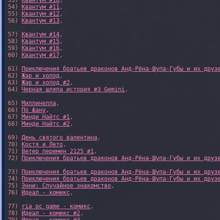
53) 
Квантум #10
,

54) 
Квантум #11
,

55) 
Квантум #12
,

56) 
Квантум #13
,

57) 
Квантум #14
,

58) 
Квантум #15
,

59) 
Квантум #16
,

60) 
Квантум #17
,

61) 
Приключения братьев драконов Анд-Рёна-Шупа-Губы и их друз
62) 
Жар и холод
,

63) 
Жар и холод #2
,

64) 
Черная шляпа история #3 Gemini
,

65) 
Миллинелла
,

66) 
По фану
,

67) 
Минди Найтс #1
,

68) 
Минди Найтс #2
,

69) 
День святого валентина
,

70) 
Костя и Лето
,

71) 
Ветер перемен 2125 #1
,

72) 
Приключения братьев драконов Анд-Рёна-Шупа-Губы и их друз
73) 
Приключения братьев драконов Анд-Рёна-Шупа-Губы и их друз
74) 
Приключения братьев драконов Анд-Рёна-Шупа-Губы и их друз
75) 
Энни: Случайное знакомство
,

76) 
Идеал - комикс
,

77) 
ria pc game - комикс
,

78) 
Идеал - комикс #2
,
