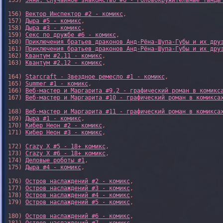
155) 
Энни: Случайное знакомство #6 - Головокружительные танцы
156) 
Вектор Инспектор #2 - комикс
,

157) 
Дыра #5 - комикс
,

158) 
Дыра #3 - комикс
,

159) 
Секс по дружбе #6 - комикс
,

160) 
Приключения братьев драконов Анд-Рёна-Шупа-Губы и их дру
161) 
Приключения братьев драконов Анд-Рёна-Шупа-Губы и их дру
162) 
Квантум #2.11 - комикс
,

163) 
Квантум #2.12 - комикс
,

164) 
Starcraft - Звездное ремесло #1 - комикс
,

165) 
Summer #1 - комикс
,

166) 
Веб-мастер и Маргарита #9.2 - графический роман в комикс
167) 
Веб-мастер и Маргарита #10 - графический роман в комикса
168) 
Веб-мастер и Маргарита #11 - графический роман в комикса
169) 
Дыра #1 - комикс
,

170) 
Кибер Неон #2 - комикс
,

171) 
Кибер Неон #3 - комикс
,

172) 
Crazy X #5 - 18+ комикс
,

173) 
Crazy X #6 - 18+ комикс
,

174) 
Деловые роботы #1
,

175) 
Дыра #4 - комикс
,

176) 
Остров наслаждений #2 - комикс
,

177) 
Остров наслаждений #3 - комикс
,

178) 
Остров наслаждений #4 - комикс
,

179) 
Остров наслаждений #5 - комикс
,

180) 
Остров наслаждений #6 - комикс
,
