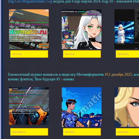
Img Gen Megainformatic Log
модуль для Forge версии 2024-Aug-10 - локальной Не
читать
читать
скачать
Ежемесячный журнал комиксов и инди-игр Мегаинформатик
#12 декабрь 2025
, ко
комикс фэнтези, Твое будущее #1 - комикс
смотреть
читать
скачать