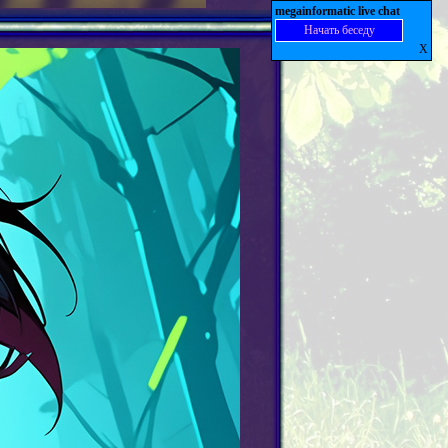
megainformatic live chat
Начать беседу
X