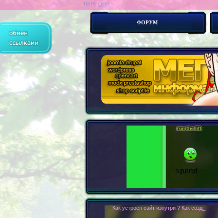
ria pc game
ФОРУМ
> :
Как устроен сайт изнутри ? Как создать с