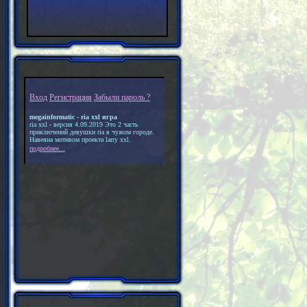
Вход
Регистрация
Забыли пароль ?
megainformatic - ria xxl игра
ria xxl - версия 4.09.2019 Это 2 часть
приключений девушки ria в чужом городе.
Навеяна мотивом проекта larry xxl.
подробнее...