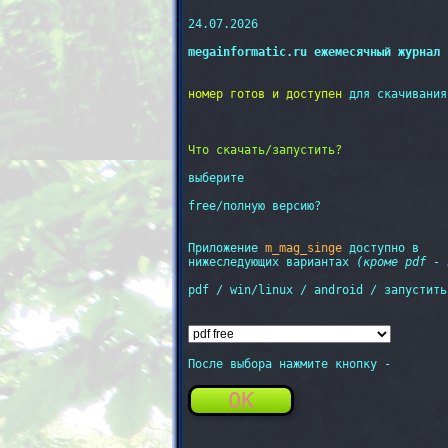
24.07.2026

megainformatic.ru ежемесячный журнал 
номер готов и доступен
 для скачивания
Что скачать/запустить?
выберите

free/полную версию?

Приложение 
m_mag_singe
 доступно в

нижеследующих вариантах 
(кроме pdf - 
pdf / win/linux / android / запустить
После выбора нажмите кнопку - 

OK