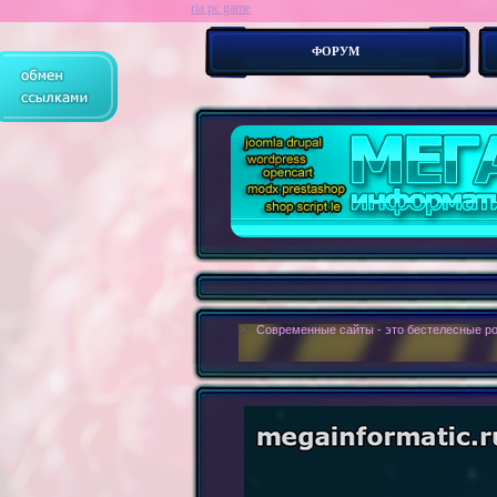
ria pc game
ФОРУМ
> :
Как устр-