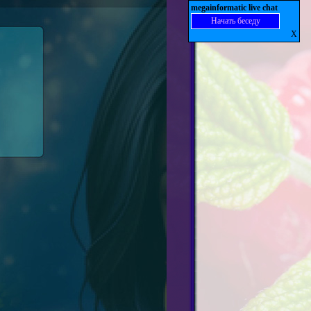
megainformatic live chat
Начать беседу
X