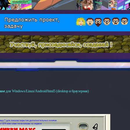
use
для Windows/Linux/Android/html5 (desktop и браузерная)