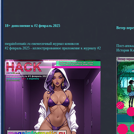
18+ дополнение к #2 февраль 2025
Ветер пере
megainformatic.ru ежемесячный журнал комиксов
Пост-апока
#2 февраль 2025 - иллюстрированное приложение к журналу #2
История Кэ