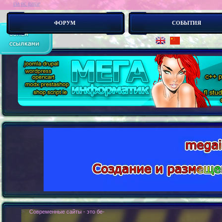
ria pc game
ФОРУМ
СОБЫТИЯ
> :
Современные сайты - это бестелесные роботы. Новые концепии создания с