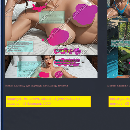
кликни картинку для перехода на страницу комикса
кликни картинку д
Квантум - #4 читать комикс из дополнения к
Квантум - #
номеру - #2 февраль 2025
номеру - #2