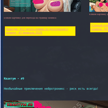
кликни картинку д
кликни картинку для перехода на страницу комикса
Сонный пляж
Квантум - #12 читать комикс из дополнения к
номера - #4
номеру - #2 февраль 2025
Квантум - #9
Необычайные приключения нейротроникс - риск есть всегда!
