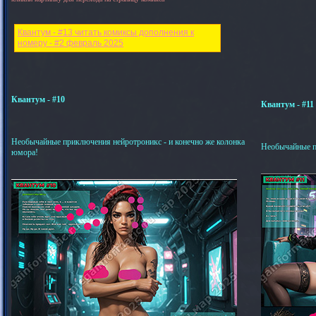
Квантум - #13 читать комиксы дополнения к
номеру - #2 февраль 2025
Квантум - #10
Квантум - #11
Необычайные приключения нейротроникс - и конечно же колонка
Необычайные п
юмора!