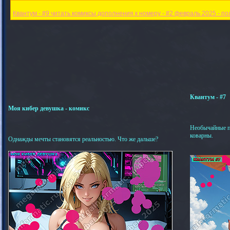
Квантум - #9 читать комиксы дополнения к номеру - #2 февраль 2025 - п
Квантум - #7
Моя кибер девушка - комикс
Необычайные п
коварны.
Однажды мечты становятся реальностью. Что же дальше?