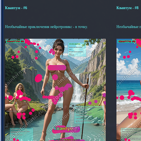
Квантум - #6
Квантум - #8
Необычайные приключения нейротроникс - в точку.
Необычайные п