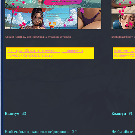
кликни картинку для перехода на страницу журнала
кликни картинку д
Квантум - #6 читать комикс из дополнения к
Квантум - #
номеру - #2 февраль 2025
номеру - #2
Квантум - #3
Квантум - #1
Необычайные приключения нейротроникс - Эй!
Необычайные п