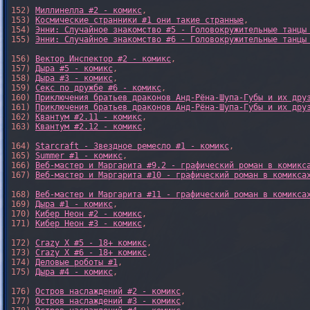
152) 
Миллинелла #2 - комикс
,

153) 
Космические странники #1 они такие странные
,

154) 
Энни: Случайное знакомство #5 - Головокружительные танцы
155) 
Энни: Случайное знакомство #6 - Головокружительные танцы
156) 
Вектор Инспектор #2 - комикс
,

157) 
Дыра #5 - комикс
,

158) 
Дыра #3 - комикс
,

159) 
Секс по дружбе #6 - комикс
,

160) 
Приключения братьев драконов Анд-Рёна-Шупа-Губы и их дру
161) 
Приключения братьев драконов Анд-Рёна-Шупа-Губы и их дру
162) 
Квантум #2.11 - комикс
,

163) 
Квантум #2.12 - комикс
,

164) 
Starcraft - Звездное ремесло #1 - комикс
,

165) 
Summer #1 - комикс
,

166) 
Веб-мастер и Маргарита #9.2 - графический роман в комикс
167) 
Веб-мастер и Маргарита #10 - графический роман в комикса
168) 
Веб-мастер и Маргарита #11 - графический роман в комикса
169) 
Дыра #1 - комикс
,

170) 
Кибер Неон #2 - комикс
,

171) 
Кибер Неон #3 - комикс
,

172) 
Crazy X #5 - 18+ комикс
,

173) 
Crazy X #6 - 18+ комикс
,

174) 
Деловые роботы #1
,

175) 
Дыра #4 - комикс
,

176) 
Остров наслаждений #2 - комикс
,

177) 
Остров наслаждений #3 - комикс
,
