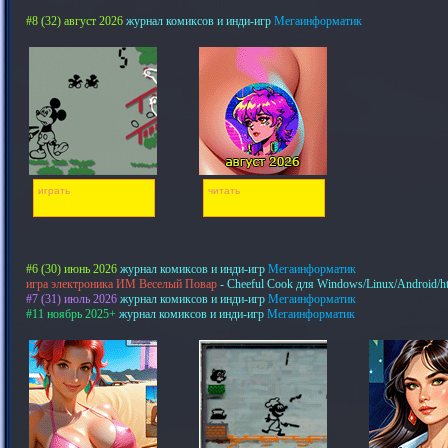
#8 (32) август 2026
журнал комиксов и инди-игр
Мегаинформатик
играть
читать
#6 (30) июнь 2026
журнал комиксов и инди-игр
Мегаинформатик
игра электроника ИМ Веселый Повар
- Cheeful Cook для Windows/Linux/Android/h
#7 (31) июль 2026
журнал комиксов и инди-игр
Мегаинформатик
#11 ноябрь 2025+
журнал комиксов и инди-игр
Мегаинформатик