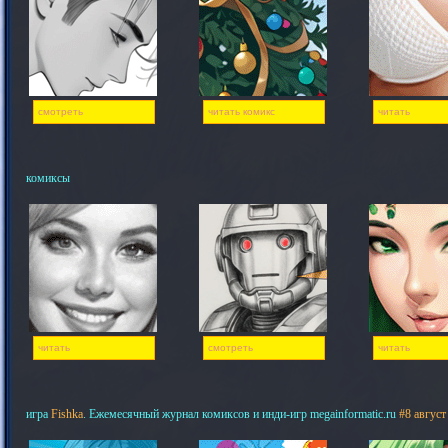
смотреть
читать комикс
читать
комиксы
читать
смотреть
читать
игра
Fishka
. Ежемесячный журнал комиксов и инди-игр megainformatic.ru
#8 август