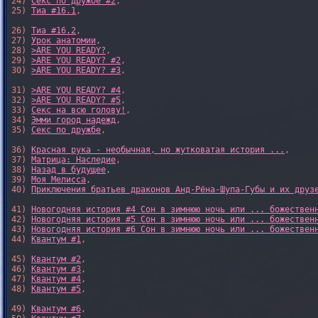
24) 
Секс по дружбе #2
,

25) 
Тиа #16.1
,

26) 
Тиа #16.2
,

27) 
Урок анатомии
,

28) 
>ARE YOU READY?
,

29) 
>ARE YOU READY? #2
,

30) 
>ARE YOU READY? #3
,

31) 
>ARE YOU READY? #4
,

32) 
>ARE YOU READY? #5
,

33) 
Секс на всю голову!
,

34) 
Эмми город надежд
,

35) 
Секс по дружбе
,

36) 
Красная рука - необычная, но жутковатая история ...
,

37) 
Матрица: Наследие
, 

38) 
Назад в будущее
, 

39) 
Моя Мелисса
, 

40) 
Приключения братьев драконов Анд-Рёна-Шупа-Губы и их друз
41) 
Новогодняя история #4 Сон в зимнюю ночь или ... божествен
42) 
Новогодняя история #5 Сон в зимнюю ночь или ... божествен
43) 
Новогодняя история #6 Сон в зимнюю ночь или ... божествен
44) 
Квантум #1
,

45) 
Квантум #2
,

46) 
Квантум #3
,

47) 
Квантум #4
,

48) 
Квантум #5
,

49) 
Квантум #6
,
