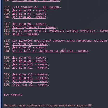
306) 
Futa stories #6 - 18+ комикс
,

307) 
Futa stories #7 - 18+ комикс
,

308) 
Две ночи #3 - комикс
,

309) 
Две ночи #4 - комикс
,

310) 
Две ночи #5 - комикс
,

311) 
Две ночи #6 - комикс
,

312) 
Вайн энд Вайна #1 - комикс
,

313) 
Пир во время чумы #1: Нейросеть которая умела все - коми
314) 
Зона X - комикс
,

315) 
Как Коломбок преступный замысел волка Иллариона разгадал
316) 
Весенний бег - комикс
,

317) 
Две ночи #7 - комикс
,

318) 
Win to Kill #1: Лицензия на убийство - комикс
,

319) 
Две ночи #8 - комикс
,

320) 
Две ночи #9 - комикс
,

321) 
Две ночи #10 - комикс
,

322) 
Две ночи #11 - комикс
,

323) 
Две ночи #12 - комикс
,

324) 
Две ночи #13 - комикс
,

325) 
Две ночи #14 - комикс
,

326) 
Cyber war #1 - комикс
,

Все комиксы
Интервью с инди-разработчиками и другими интересными людьми и ИИ: