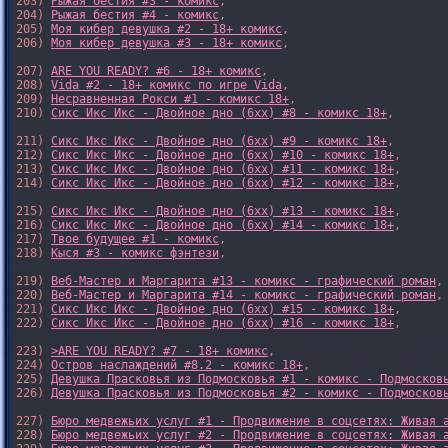
203) 
Рыжая бестия #3 - комикс
,

204) 
Рыжая бестия #4 - комикс
,

205) 
Моя кибер девушка #2 - 18+ комикс
,

206) 
Моя кибер девушка #3 - 18+ комикс
,

207) 
ARE YOU READY? #6 - 18+ комикс
,

208) 
Vida #2 - 18+ комикс по игре Vida
,

209) 
Несравненная Рокси #1 - комикс 18+
,

210) 
Сикс Икс Икс - Двойное дно (6xx) #8 - комикс 18+
,

211) 
Сикс Икс Икс - Двойное дно (6xx) #9 - комикс 18+
,

212) 
Сикс Икс Икс - Двойное дно (6xx) #10 - комикс 18+
,

213) 
Сикс Икс Икс - Двойное дно (6xx) #11 - комикс 18+
,

214) 
Сикс Икс Икс - Двойное дно (6xx) #12 - комикс 18+
,

215) 
Сикс Икс Икс - Двойное дно (6xx) #13 - комикс 18+
,

216) 
Сикс Икс Икс - Двойное дно (6xx) #14 - комикс 18+
,

217) 
Твое будущее #1 - комикс
,

218) 
Кыся #3 - комикс фэнтези
,

219) 
Веб-Мастер и Маргарита #13 - комикс - графический роман
,

220) 
Веб-Мастер и Маргарита #14 - комикс - графический роман
,

221) 
Сикс Икс Икс - Двойное дно (6xx) #15 - комикс 18+
,

222) 
Сикс Икс Икс - Двойное дно (6xx) #16 - комикс 18+
,

223) 
>ARE YOU READY? #7 - 18+ комикс
,

224) 
Остров наслаждений #8.2 - комикс 18+
,

225) 
Девушка Прасковья из Подмосковья #1 - комикс - Подмосков
226) 
Девушка Прасковья из Подмосковья #2 - комикс - Подмосков
227) 
Бюро медвежьих услуг #1 - Продвижение в соцсетях: Живая 
228) 
Бюро медвежьих услуг #2 - Продвижение в соцсетях: Живая 