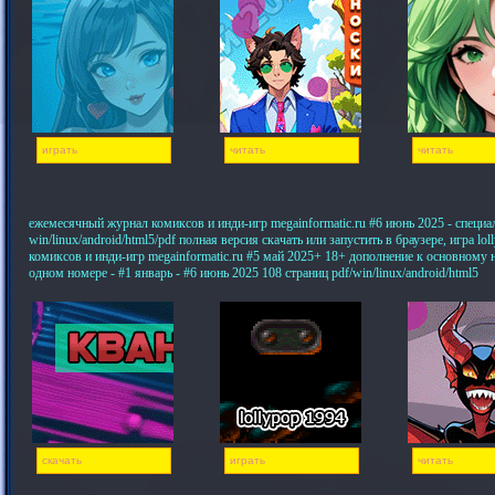
играть
читать
читать
ежемесячный журнал комиксов и инди-игр megainformatic.ru #6 июнь 2025 - специ
win/linux/android/html5/pdf полная версия скачать или запустить в браузере, игра 
комиксов и инди-игр megainformatic.ru #5 май 2025+ 18+ дополнение к основному
одном номере - #1 январь - #6 июнь 2025 108 страниц pdf/win/linux/android/html5
скачать
играть
читать