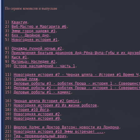
По сериям комиксов и выпускам
1) 
Квантум
, 

2) 
Веб-Мастер и Маргарита #6
, 

3) 
Эмми город надежд #3
, 

4) 
6xx - Двойное дно
, 

5) 
Новогодняя история #1
, 

6) 
Однажды лунной ночью #2
, 

7) 
Приключения братьев драконов Анд-Рёна-Шупа-Губы и их друзе
8) 
Кыся #1
, 

9) 
Матрица: Наследие #2
, 

10) 
Остров наслаждений - часть 1
, 

11) 
Новогодняя история #7 - Черная шляпа - История #1 Время Ч
,
12) 
Сонный пляж
, 

13) 
Деловые роботы #3 - роботик Проша - история 1 - Совершенс
14) 
Деловые роботы #2 - роботик Проша - история 1 - Совершенс
15) 
Деловые роботы #1 - комикс
,

16) 
Черная шляпа История #2 Gemini
,

17) 
Новогодняя история #3 Из жизни роботов
,

18) 
История #10 Йога
,

19) 
Новогодняя история #2
,

20) 
Новогодняя история #9
,

21) 
Шерлок Холмс и Доктор Ватсон: новости из Лондона
,

22) 
Новогодняя история #10 Эмми встречает ...
,

23) 
Тиа, провинциальный врач
,
