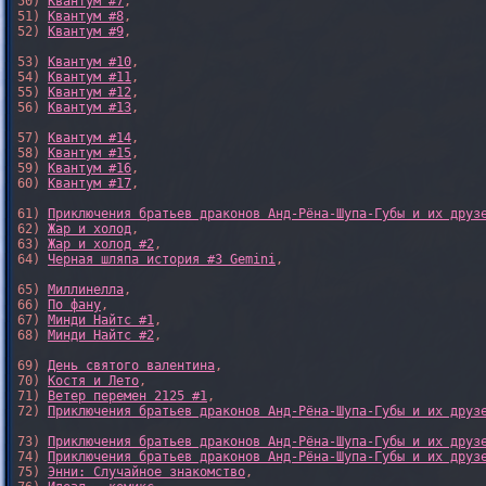
50) 
Квантум #7
,

51) 
Квантум #8
,

52) 
Квантум #9
,

53) 
Квантум #10
,

54) 
Квантум #11
,

55) 
Квантум #12
,

56) 
Квантум #13
,

57) 
Квантум #14
,

58) 
Квантум #15
,

59) 
Квантум #16
,

60) 
Квантум #17
,

61) 
Приключения братьев драконов Анд-Рёна-Шупа-Губы и их друз
62) 
Жар и холод
,

63) 
Жар и холод #2
,

64) 
Черная шляпа история #3 Gemini
,

65) 
Миллинелла
,

66) 
По фану
,

67) 
Минди Найтс #1
,

68) 
Минди Найтс #2
,

69) 
День святого валентина
,

70) 
Костя и Лето
,

71) 
Ветер перемен 2125 #1
,

72) 
Приключения братьев драконов Анд-Рёна-Шупа-Губы и их друз
73) 
Приключения братьев драконов Анд-Рёна-Шупа-Губы и их друз
74) 
Приключения братьев драконов Анд-Рёна-Шупа-Губы и их друз
75) 
Энни: Случайное знакомство
,
