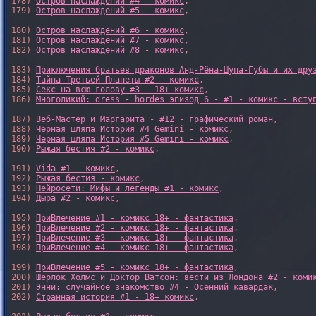
178) 
Остров наслаждений #4 - комикс
,

179) 
Остров наслаждений #5 - комикс
,

180) 
Остров наслаждений #6 - комикс
,

181) 
Остров наслаждений #7 - комикс
,

182) 
Остров наслаждений #8 - комикс
,

183) 
Приключения братьев драконов Анд-Рёна-Шупа-Губы и их дру
184) 
Тайна Третьей Планеты #2 - комикс
,

185) 
Секс на всю голову #3 - 18+ комикс
,

186) 
Многоликий: dress - hordes эпизод 6 - #1 - комикс - всту
187) 
Веб-Мастер и Маргарита - #12 - графический роман
,

188) 
Черная шляпа История #4 Gemini - комикс
,

189) 
Черная шляпа История #5 Gemini - комикс
,

190) 
Рыжая бестия #2 - комикс
,

191) 
Vida #1 - комикс
,

192) 
Рыжая бестия - комикс
,

193) 
Нейросети: Мифы и легенды #1 - комикс
,

194) 
Дыра #2 - комикс
,

195) 
ПриВлечение #1 - комикс 18+ - фантастика
,

196) 
ПриВлечение #2 - комикс 18+ - фантастика
,

197) 
ПриВлечение #3 - комикс 18+ - фантастика
,

198) 
ПриВлечение #4 - комикс 18+ - фантастика
,

199) 
ПриВлечение #5 - комикс 18+ - фантастика
,

200) 
Шерлок Холмс и Доктор Ватсон: вести из Лондона #2 - коми
201) 
Энни: случайное знакомство #4 - Осенний кавардак
,

202) 
Странная история #1 - 18+ комикс
,
