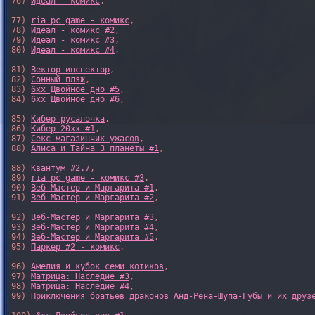
76) 
Идеал - комикс
,

77) 
ria pc game - комикс
,

78) 
Идеал - комикс #2
,

79) 
Идеал - комикс #3
,

80) 
Идеал - комикс #4
,

81) 
Вектор инспектор
,

82) 
Сонный пляж
,

83) 
6xx Двойное дно #5
,

84) 
6xx Двойное дно #6
,

85) 
Кибер русалочка
,

86) 
Кибер 20xx #1
,

87) 
Секс магазинчик ужасов
,

88) 
Алиса и Тайна 3 планеты #1
,

88) 
Квантум #2.7
,

89) 
ria pc game - комикс #3
,

90) 
Веб-Мастер и Маргарита #1
,

91) 
Веб-Мастер и Маргарита #2
,

92) 
Веб-Мастер и Маргарита #3
,

93) 
Веб-Мастер и Маргарита #4
,

94) 
Веб-Мастер и Маргарита #5
,

95) 
Паркер #2 - комикс
,

96) 
Амелия и кубок семи котиков
,

97) 
Матрица: Наследие #3
, 

98) 
Матрица: Наследие #4
, 

99) 
Приключения братьев драконов Анд-Рёна-Шупа-Губы и их друз