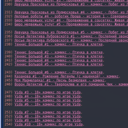
229) 
Бюро медвежьих услуг #3 - Продвижение в соцсетях: Живая 
230) 
Девушка Прасковья из Подмосковья #3 - комикс - Побег из 
231) 
Девушка Прасковья из Подмосковья #4 - комикс - Побег из 
232) 
Деловые роботы #4 - роботик Проша - история 1 - Совершен
233) 
Бюро медвежьих услуг #4 - Продвижение в соцсетях: Живая 
234) 
Бюро медвежьих услуг #5 - Продвижение в соцсетях: Живая 
235) 
Девушка Прасковья из Подмосковья #5 - комикс - Побег из 
236) 
Досье Детектива Дубровского #1 - комикс - Последний звон
237) 
Досье Детектива Дубровского #2 - комикс - Последний звон
238) 
Теннис Большой #1 - комикс - Птичка в клетке
,

239) 
Теннис Большой #2 - комикс - Птичка в клетке
,

240) 
Теннис Большой #3 - комикс - Птичка в клетке
,

241) 
Теннис Большой #4 - комикс - Птичка в клетке
,

242) 
Теннис Большой #5 - комикс - Птичка в клетке
,

243) 
Теннис Большой #6 - комикс - Птичка в клетке
,

244) 
Казанова #1 - Рождение Легенды (с наценкой) - комикс
,

245) 
Моя Мармеладка! #1 - Песнь безмолвия - комикс
,

246) 
Ворон Детектив #1 - Твердоклюв и его помощник Чик - коми
247) 
Vida #3 - 18+ комикс по игре Vida
,

248) 
Vida #4 - 18+ комикс по игре Vida
,

249) 
Vida #5 - 18+ комикс по игре Vida
,

250) 
Vida #6 - 18+ комикс по игре Vida
,

251) 
Vida #7 - 18+ комикс по игре Vida
,

252) 
Vida #8 - 18+ комикс по игре Vida
,

253) 
Vida #9 - 18+ комикс по игре Vida
,

254) 
Vida #10 - 18+ комикс по игре Vida
,
