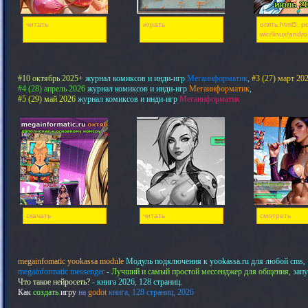
читать
играть
опять html5, pd
win/linux/andro
#10 октябрь 2025+
журнал комиксов и инди-игр
Мегаинформатик
,
#3 (27) март 20
#4 (28) апрель 2026
журнал комиксов и инди-игр
Мегаинформатик
,
#5 (29) май 2026
журнал комиксов и инди-игр
Мегаинформатик
скачать
читать
смотреть
megainfomatic yookassa module
Модуль подключения к yookassa.ru для любой cms,
megainformatic messenger
-
Лучший и самый простой мессенджер для общения,
запу
Что такое нейросеть?
- книга 2026, 128 страниц.
Как
создать
игру
на
godot
книга, 128 страниц, 2026