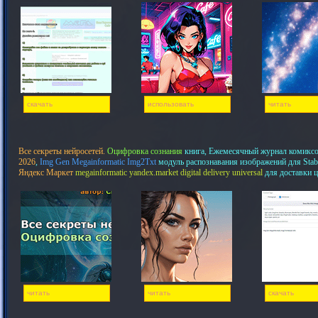
скачать
использовать
читать
Все секреты нейросетей.
Оцифровка сознания
книга, Ежемесячный журнал комикс
2026
,
Img Gen Megainformatic Img2Txt
модуль распознавания изображений для Stab
Яндекс Маркет
megainformatic yandex.market digital delivery universal
для доставки 
читать
читать
скачать