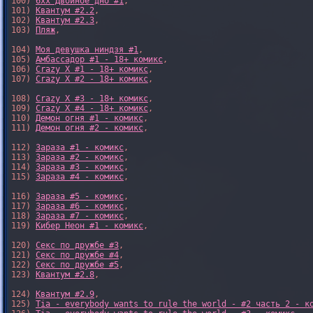
100) 
6xx Двойное дно #1
,

101) 
Квантум #2.2
,

102) 
Квантум #2.3
,

103) 
Пляж
,

104) 
Моя девушка ниндзя #1
,

105) 
Амбассадор #1 - 18+ комикс
,

106) 
Crazy X #1 - 18+ комикс
,

107) 
Crazy X #2 - 18+ комикс
,

108) 
Crazy X #3 - 18+ комикс
,

109) 
Crazy X #4 - 18+ комикс
,

110) 
Демон огня #1 - комикс
,

111) 
Демон огня #2 - комикс
,

112) 
Зараза #1 - комикс
,

113) 
Зараза #2 - комикс
,

114) 
Зараза #3 - комикс
,

115) 
Зараза #4 - комикс
,

116) 
Зараза #5 - комикс
,

117) 
Зараза #6 - комикс
,

118) 
Зараза #7 - комикс
,

119) 
Кибер Неон #1 - комикс
,

120) 
Секс по дружбе #3
,

121) 
Секс по дружбе #4
,

122) 
Секс по дружбе #5
,

123) 
Квантум #2.8
,

124) 
Квантум #2.9
,

125) 
Tia - everybody wants to rule the world - #2 часть 2 - к