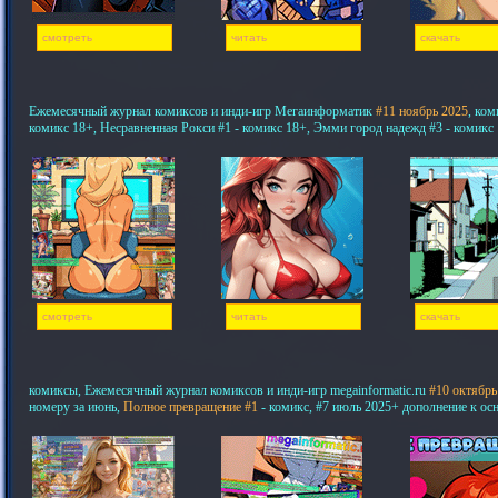
смотреть
читать
скачать
Ежемесячный журнал комиксов и инди-игр Мегаинформатик
#11 ноябрь 2025
, ком
комикс 18+, Несравненная Рокси #1 - комикс 18+, Эмми город надежд #3 - комикс
смотреть
читать
скачать
комиксы, Ежемесячный журнал комиксов и инди-игр megainformatic.ru
#10 октябрь
номеру за июнь,
Полное превращение #1
- комикс, #7 июль 2025+ дополнение к ос