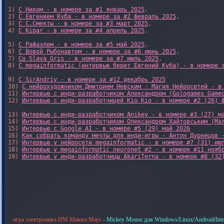
1) 
С Ником - в номере за #1 январь 2025
, 

2) 
С Евгением Куба - в номере за #2 февраль 2025
, 

3) 
С С.Смекты - в номере за #3 март 2025
, 

4) 
С Kipar - в номере за #4 апрель 2025
, 

5) 
С Рафаэлем - в номере за #5 май 2025
, 

6) 
С Вовой Рыбонавтом - в номере за #6 июнь 2025
, 

7) 
Со Slava Gris - в номере за #7 июль 2025
, 

8) 
С megainformatic (интервью берет Евгений Куба) - в номере 
9) 
С SirAndriy - в номере за #12 декабрь 2025
10) 
С нейрохудожником Дмитрием Невским - Магия Нейросетей - в
11) 
Интервью с инди-разработчиком Александром (Gologames Game
12) 
Интервью с инди-разработчицей Kio Kio - в номере #2 (26) 
13) 
Интервью с инди-разработчиком Anikey - в номере #3 (27) м
14) 
Интервью с инди-разработчиком Олександром Хайтовським (Ma
15) 
Интервью с Google AI - в номере #5 (29) май 2026
16) 
Как собрать команду мечты для инди-игры - Антон Дурнецов 
17) 
Интервью у нейросети megainformatic - в номере #7 (31) ию
18) 
Интервью у megainformatic neuronet #2 - в номере #11 нояб
19) 
Интервью у инди-разработчицы AkariTerna - в номере #8 (32
игра электроника ИМ Микки Маус
- Mickey Mouse для Windows/Linux/Android/htm