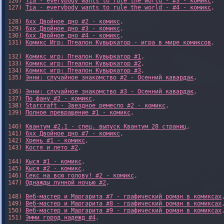
126) 
Tia - everybody wants to rule the world - #3 - комикс
,

127) 
Tia - everybody wants to rule the world - #4 - комикс
,

128) 
6xx Двойное дно #2 - комикс
,

129) 
6xx Двойное дно #3 - комикс
,

130) 
6xx Двойное дно #4 - комикс
,

131) 
Комикс Игр: Птеалон Кувыркатор - игра в мире комиксов
,

132) 
Комикс игр: Птеалон Кувыркатор #1
,

133) 
Комикс игр: Птеалон Кувыркатор #2
,

134) 
Комикс игр: Птеалон Кувыркатор #3
,

135) 
Энни: случайное знакомство #2 - Осенний кавардак
,

136) 
Энни: случайное знакомство #3 - Осенний кавардак
,

137) 
По фану #2 - комикс
,

138) 
Starcraft - Звездное ремесло #2 - комикс
,

139) 
Полное превращение #1 - комикс
,

140) 
Квантум #2.1 - спец. выпуск Квантум 28 страниц
,

141) 
6xx Двойное дно #7 - комикс
,

142) 
Хрень #1 - комикс
,

143) 
Костя и лето #2
,

144) 
Кыся #1 - комикс
,

145) 
Кыся #2 - комикс
,

146) 
Секс на всю голову! #2 - комикс
,

147) 
Однажды лунной ночью #2
,

148) 
Веб-мастер и Маргарита #7 - графический роман в комиксах
,
149) 
Веб-мастер и Маргарита #8 - графический роман в комиксах
,
150) 
Веб-мастер и Маргарита #9 - графический роман в комиксах
,
151) 
Эмми город надежд #4
,
