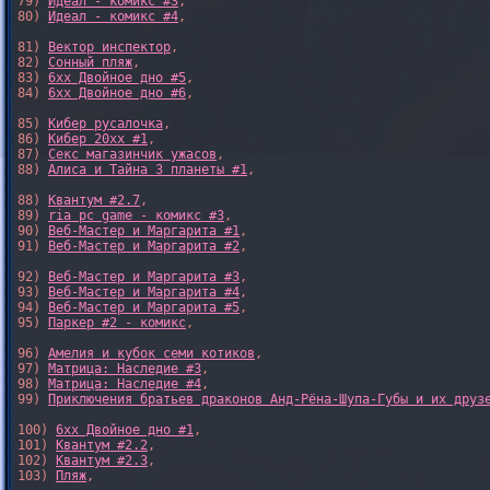
79) 
Идеал - комикс #3
,

80) 
Идеал - комикс #4
,

81) 
Вектор инспектор
,

82) 
Сонный пляж
,

83) 
6xx Двойное дно #5
,

84) 
6xx Двойное дно #6
,

85) 
Кибер русалочка
,

86) 
Кибер 20xx #1
,

87) 
Секс магазинчик ужасов
,

88) 
Алиса и Тайна 3 планеты #1
,

88) 
Квантум #2.7
,

89) 
ria pc game - комикс #3
,

90) 
Веб-Мастер и Маргарита #1
,

91) 
Веб-Мастер и Маргарита #2
,

92) 
Веб-Мастер и Маргарита #3
,

93) 
Веб-Мастер и Маргарита #4
,

94) 
Веб-Мастер и Маргарита #5
,

95) 
Паркер #2 - комикс
,

96) 
Амелия и кубок семи котиков
,

97) 
Матрица: Наследие #3
, 

98) 
Матрица: Наследие #4
, 

99) 
Приключения братьев драконов Анд-Рёна-Шупа-Губы и их друз
100) 
6xx Двойное дно #1
,

101) 
Квантум #2.2
,

102) 
Квантум #2.3
,

103) 
Пляж
,
