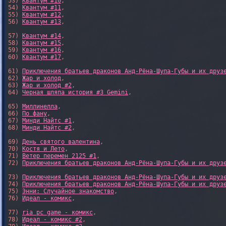
53) 
Квантум #10
,

54) 
Квантум #11
,

55) 
Квантум #12
,

56) 
Квантум #13
,

57) 
Квантум #14
,

58) 
Квантум #15
,

59) 
Квантум #16
,

60) 
Квантум #17
,

61) 
Приключения братьев драконов Анд-Рёна-Шупа-Губы и их друз
62) 
Жар и холод
,

63) 
Жар и холод #2
,

64) 
Черная шляпа история #3 Gemini
,

65) 
Миллинелла
,

66) 
По фану
,

67) 
Минди Найтс #1
,

68) 
Минди Найтс #2
,

69) 
День святого валентина
,

70) 
Костя и Лето
,

71) 
Ветер перемен 2125 #1
,

72) 
Приключения братьев драконов Анд-Рёна-Шупа-Губы и их друз
73) 
Приключения братьев драконов Анд-Рёна-Шупа-Губы и их друз
74) 
Приключения братьев драконов Анд-Рёна-Шупа-Губы и их друз
75) 
Энни: Случайное знакомство
,

76) 
Идеал - комикс
,

77) 
ria pc game - комикс
,

78) 
Идеал - комикс #2
,
