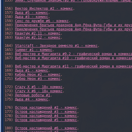
155) 
Энни: Случайное знакомство #6 - Головокружительные танцы
156) 
Вектор Инспектор #2 - комикс
,

157) 
Дыра #5 - комикс
,

158) 
Дыра #3 - комикс
,

159) 
Секс по дружбе #6 - комикс
,

160) 
Приключения братьев драконов Анд-Рёна-Шупа-Губы и их дру
161) 
Приключения братьев драконов Анд-Рёна-Шупа-Губы и их дру
162) 
Квантум #2.11 - комикс
,

163) 
Квантум #2.12 - комикс
,

164) 
Starcraft - Звездное ремесло #1 - комикс
,

165) 
Summer #1 - комикс
,

166) 
Веб-мастер и Маргарита #9.2 - графический роман в комикс
167) 
Веб-мастер и Маргарита #10 - графический роман в комикса
168) 
Веб-мастер и Маргарита #11 - графический роман в комикса
169) 
Дыра #1 - комикс
,

170) 
Кибер Неон #2 - комикс
,

171) 
Кибер Неон #3 - комикс
,

172) 
Crazy X #5 - 18+ комикс
,

173) 
Crazy X #6 - 18+ комикс
,

174) 
Деловые роботы #1
,

175) 
Дыра #4 - комикс
,

176) 
Остров наслаждений #2 - комикс
,

177) 
Остров наслаждений #3 - комикс
,

178) 
Остров наслаждений #4 - комикс
,

179) 
Остров наслаждений #5 - комикс
,

180) 
Остров наслаждений #6 - комикс
,
