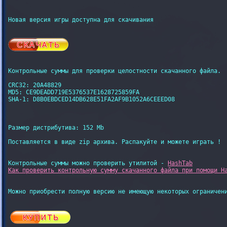
Новая версия игры доступна для скачивания

Контрольные суммы для проверки целостности скачанного файла.

CRC32: 20A48829

MD5: CE9DEADD719E5376537E1628725859FA

SHA-1: D8B0EBDCED14DB628E51FA2AF9B1052A6CEEED08

Размер дистрибутива: 152 Mb

Поставляется в виде zip архива. Распакуйте и можете играть !

Контрольные суммы можно проверить утилитой - 
HashTab
Как проверить контрольную сумму скачанного файла при помощи H
Можно приобрести полную версию не имеющую некоторых ограничени