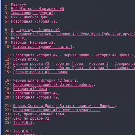
1) 
Квантум
, 

2) 
Веб-Мастер и Маргарита #6
, 

3) 
Эмми город надежд #3
, 

4) 
6xx - Двойное дно
, 

5) 
Новогодняя история #1
, 

6) 
Однажды лунной ночью #2
, 

7) 
Приключения братьев драконов Анд-Рёна-Шупа-Губы и их друзе
8) 
Кыся #1
, 

9) 
Матрица: Наследие #2
, 

10) 
Остров наслаждений - часть 1
, 

11) 
Новогодняя история #7 - Черная шляпа - История #1 Время Ч
,
12) 
Сонный пляж
, 

13) 
Деловые роботы #3 - роботик Проша - история 1 - Совершенс
14) 
Деловые роботы #2 - роботик Проша - история 1 - Совершенс
15) 
Деловые роботы #1 - комикс
,

16) 
Черная шляпа История #2 Gemini
,

17) 
Новогодняя история #3 Из жизни роботов
,

18) 
История #10 Йога
,

19) 
Новогодняя история #2
,

20) 
Новогодняя история #9
,

21) 
Шерлок Холмс и Доктор Ватсон: новости из Лондона
,

22) 
Новогодняя история #10 Эмми встречает ...
,

23) 
Тиа, провинциальный врач
,

24) 
Секс по дружбе #2
,

25) 
Тиа #16.1
,

26) 
Тиа #16.2
,
