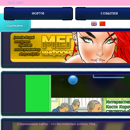
ria pc game
ФОРУМ
СОБЫТИЯ
> :
Современные сайты - это бестелесные роботы. Новые концепии создания с