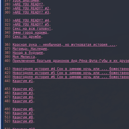
27) 
Урок анатомии
,

28) 
>ARE YOU READY?
,

29) 
>ARE YOU READY? #2
,

30) 
>ARE YOU READY? #3
,

31) 
>ARE YOU READY? #4
,

32) 
>ARE YOU READY? #5
,

33) 
Секс на всю голову!
,

34) 
Эмми город надежд
,

35) 
Секс по дружбе
,

36) 
Красная рука - необычная, но жутковатая история ...
,

37) 
Матрица: Наследие
, 

38) 
Назад в будущее
, 

39) 
Моя Мелисса
, 

40) 
Приключения братьев драконов Анд-Рёна-Шупа-Губы и их друз
41) 
Новогодняя история #4 Сон в зимнюю ночь или ... божествен
42) 
Новогодняя история #5 Сон в зимнюю ночь или ... божествен
43) 
Новогодняя история #6 Сон в зимнюю ночь или ... божествен
44) 
Квантум #1
,

45) 
Квантум #2
,

46) 
Квантум #3
,

47) 
Квантум #4
,

48) 
Квантум #5
,

49) 
Квантум #6
,

50) 
Квантум #7
,

51) 
Квантум #8
,

52) 
Квантум #9
,
