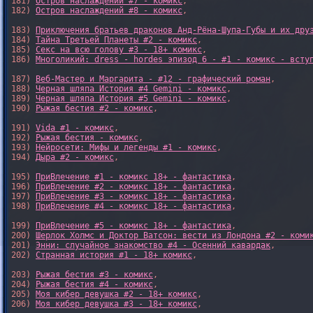
181) 
Остров наслаждений #7 - комикс
,

182) 
Остров наслаждений #8 - комикс
,

183) 
Приключения братьев драконов Анд-Рёна-Шупа-Губы и их дру
184) 
Тайна Третьей Планеты #2 - комикс
,

185) 
Секс на всю голову #3 - 18+ комикс
,

186) 
Многоликий: dress - hordes эпизод 6 - #1 - комикс - всту
187) 
Веб-Мастер и Маргарита - #12 - графический роман
,

188) 
Черная шляпа История #4 Gemini - комикс
,

189) 
Черная шляпа История #5 Gemini - комикс
,

190) 
Рыжая бестия #2 - комикс
,

191) 
Vida #1 - комикс
,

192) 
Рыжая бестия - комикс
,

193) 
Нейросети: Мифы и легенды #1 - комикс
,

194) 
Дыра #2 - комикс
,

195) 
ПриВлечение #1 - комикс 18+ - фантастика
,

196) 
ПриВлечение #2 - комикс 18+ - фантастика
,

197) 
ПриВлечение #3 - комикс 18+ - фантастика
,

198) 
ПриВлечение #4 - комикс 18+ - фантастика
,

199) 
ПриВлечение #5 - комикс 18+ - фантастика
,

200) 
Шерлок Холмс и Доктор Ватсон: вести из Лондона #2 - коми
201) 
Энни: случайное знакомство #4 - Осенний кавардак
,

202) 
Странная история #1 - 18+ комикс
,

203) 
Рыжая бестия #3 - комикс
,

204) 
Рыжая бестия #4 - комикс
,

205) 
Моя кибер девушка #2 - 18+ комикс
,

206) 
Моя кибер девушка #3 - 18+ комикс
,
