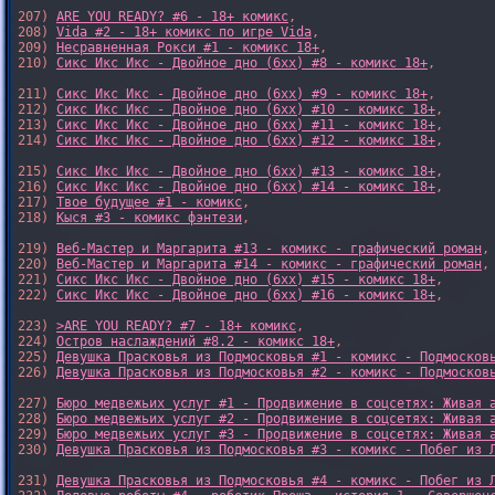
207) 
ARE YOU READY? #6 - 18+ комикс
,

208) 
Vida #2 - 18+ комикс по игре Vida
,

209) 
Несравненная Рокси #1 - комикс 18+
,

210) 
Сикс Икс Икс - Двойное дно (6xx) #8 - комикс 18+
,

211) 
Сикс Икс Икс - Двойное дно (6xx) #9 - комикс 18+
,

212) 
Сикс Икс Икс - Двойное дно (6xx) #10 - комикс 18+
,

213) 
Сикс Икс Икс - Двойное дно (6xx) #11 - комикс 18+
,

214) 
Сикс Икс Икс - Двойное дно (6xx) #12 - комикс 18+
,

215) 
Сикс Икс Икс - Двойное дно (6xx) #13 - комикс 18+
,

216) 
Сикс Икс Икс - Двойное дно (6xx) #14 - комикс 18+
,

217) 
Твое будущее #1 - комикс
,

218) 
Кыся #3 - комикс фэнтези
,

219) 
Веб-Мастер и Маргарита #13 - комикс - графический роман
,

220) 
Веб-Мастер и Маргарита #14 - комикс - графический роман
,

221) 
Сикс Икс Икс - Двойное дно (6xx) #15 - комикс 18+
,

222) 
Сикс Икс Икс - Двойное дно (6xx) #16 - комикс 18+
,

223) 
>ARE YOU READY? #7 - 18+ комикс
,

224) 
Остров наслаждений #8.2 - комикс 18+
,

225) 
Девушка Прасковья из Подмосковья #1 - комикс - Подмосков
226) 
Девушка Прасковья из Подмосковья #2 - комикс - Подмосков
227) 
Бюро медвежьих услуг #1 - Продвижение в соцсетях: Живая 
228) 
Бюро медвежьих услуг #2 - Продвижение в соцсетях: Живая 
229) 
Бюро медвежьих услуг #3 - Продвижение в соцсетях: Живая 
230) 
Девушка Прасковья из Подмосковья #3 - комикс - Побег из 
231) 
Девушка Прасковья из Подмосковья #4 - комикс - Побег из 