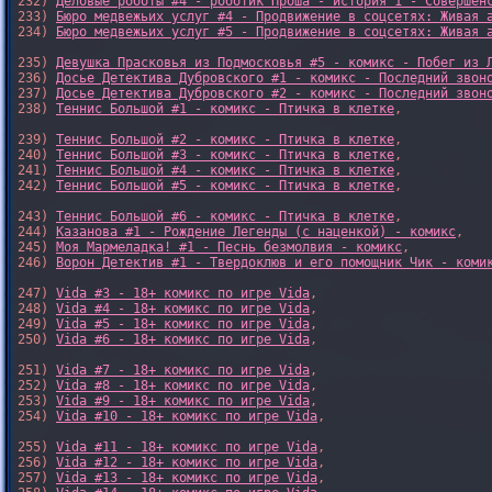
232) 
Деловые роботы #4 - роботик Проша - история 1 - Совершен
233) 
Бюро медвежьих услуг #4 - Продвижение в соцсетях: Живая 
234) 
Бюро медвежьих услуг #5 - Продвижение в соцсетях: Живая 
235) 
Девушка Прасковья из Подмосковья #5 - комикс - Побег из 
236) 
Досье Детектива Дубровского #1 - комикс - Последний звон
237) 
Досье Детектива Дубровского #2 - комикс - Последний звон
238) 
Теннис Большой #1 - комикс - Птичка в клетке
,

239) 
Теннис Большой #2 - комикс - Птичка в клетке
,

240) 
Теннис Большой #3 - комикс - Птичка в клетке
,

241) 
Теннис Большой #4 - комикс - Птичка в клетке
,

242) 
Теннис Большой #5 - комикс - Птичка в клетке
,

243) 
Теннис Большой #6 - комикс - Птичка в клетке
,

244) 
Казанова #1 - Рождение Легенды (с наценкой) - комикс
,

245) 
Моя Мармеладка! #1 - Песнь безмолвия - комикс
,

246) 
Ворон Детектив #1 - Твердоклюв и его помощник Чик - коми
247) 
Vida #3 - 18+ комикс по игре Vida
,

248) 
Vida #4 - 18+ комикс по игре Vida
,

249) 
Vida #5 - 18+ комикс по игре Vida
,

250) 
Vida #6 - 18+ комикс по игре Vida
,

251) 
Vida #7 - 18+ комикс по игре Vida
,

252) 
Vida #8 - 18+ комикс по игре Vida
,

253) 
Vida #9 - 18+ комикс по игре Vida
,

254) 
Vida #10 - 18+ комикс по игре Vida
,

255) 
Vida #11 - 18+ комикс по игре Vida
,

256) 
Vida #12 - 18+ комикс по игре Vida
,

257) 
Vida #13 - 18+ комикс по игре Vida
,
