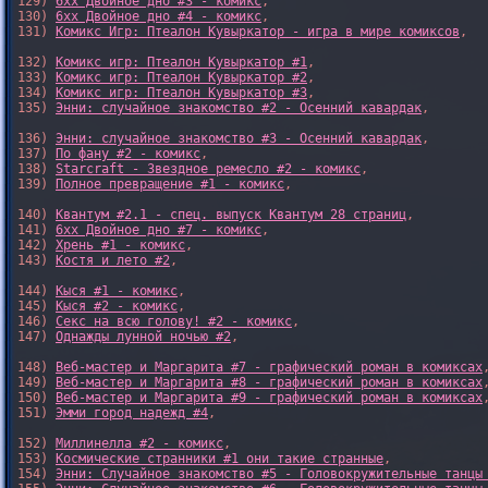
129) 
6xx Двойное дно #3 - комикс
,

130) 
6xx Двойное дно #4 - комикс
,

131) 
Комикс Игр: Птеалон Кувыркатор - игра в мире комиксов
,

132) 
Комикс игр: Птеалон Кувыркатор #1
,

133) 
Комикс игр: Птеалон Кувыркатор #2
,

134) 
Комикс игр: Птеалон Кувыркатор #3
,

135) 
Энни: случайное знакомство #2 - Осенний кавардак
,

136) 
Энни: случайное знакомство #3 - Осенний кавардак
,

137) 
По фану #2 - комикс
,

138) 
Starcraft - Звездное ремесло #2 - комикс
,

139) 
Полное превращение #1 - комикс
,

140) 
Квантум #2.1 - спец. выпуск Квантум 28 страниц
,

141) 
6xx Двойное дно #7 - комикс
,

142) 
Хрень #1 - комикс
,

143) 
Костя и лето #2
,

144) 
Кыся #1 - комикс
,

145) 
Кыся #2 - комикс
,

146) 
Секс на всю голову! #2 - комикс
,

147) 
Однажды лунной ночью #2
,

148) 
Веб-мастер и Маргарита #7 - графический роман в комиксах
,
149) 
Веб-мастер и Маргарита #8 - графический роман в комиксах
,
150) 
Веб-мастер и Маргарита #9 - графический роман в комиксах
,
151) 
Эмми город надежд #4
,

152) 
Миллинелла #2 - комикс
,

153) 
Космические странники #1 они такие странные
,

154) 
Энни: Случайное знакомство #5 - Головокружительные танцы