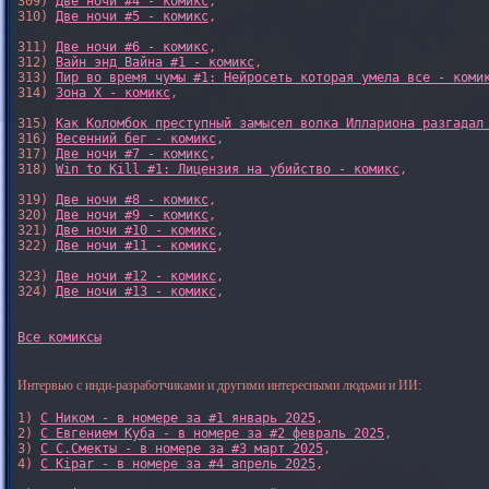
309) 
Две ночи #4 - комикс
,

310) 
Две ночи #5 - комикс
,

311) 
Две ночи #6 - комикс
,

312) 
Вайн энд Вайна #1 - комикс
,

313) 
Пир во время чумы #1: Нейросеть которая умела все - коми
314) 
Зона X - комикс
,

315) 
Как Коломбок преступный замысел волка Иллариона разгадал
316) 
Весенний бег - комикс
,

317) 
Две ночи #7 - комикс
,

318) 
Win to Kill #1: Лицензия на убийство - комикс
,

319) 
Две ночи #8 - комикс
,

320) 
Две ночи #9 - комикс
,

321) 
Две ночи #10 - комикс
,

322) 
Две ночи #11 - комикс
,

323) 
Две ночи #12 - комикс
,

324) 
Две ночи #13 - комикс
,

Все комиксы
Интервью с инди-разработчиками и другими интересными людьми и ИИ:
1) 
С Ником - в номере за #1 январь 2025
, 

2) 
С Евгением Куба - в номере за #2 февраль 2025
, 

3) 
С С.Смекты - в номере за #3 март 2025
, 

4) 
С Kipar - в номере за #4 апрель 2025
, 
