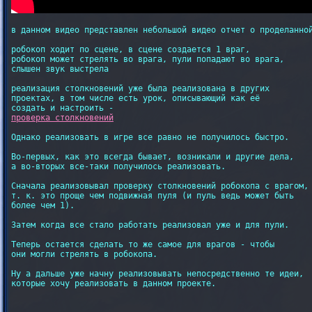
в данном видео представлен небольшой видео отчет о проделанной
робокоп ходит по сцене, в сцене создается 1 враг,

робокоп может стрелять во врага, пули попадают во врага,

слышен звук выстрела

реализация столкновений уже была реализована в других

проектах, в том числе есть урок, описывающий как её

проверка столкновений
Однако реализовать в игре все равно не получилось быстро.

Во-первых, как это всегда бывает, возникали и другие дела,

а во-вторых все-таки получилось реализовать.

Сначала реализовывал проверку столкновений робокопа с врагом,

т. к. это проще чем подвижная пуля (и пуль ведь может быть

более чем 1).

Затем когда все стало работать реализовал уже и для пули.

Теперь остается сделать то же самое для врагов - чтобы

они могли стрелять в робокопа.

Ну а дальше уже начну реализовывать непосредственно те идеи,

которые хочу реализовать в данном проекте.
