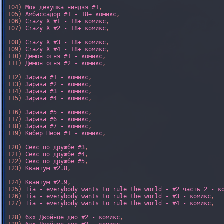
104) 
Моя девушка ниндзя #1
,

105) 
Амбассадор #1 - 18+ комикс
,

106) 
Crazy X #1 - 18+ комикс
,

107) 
Crazy X #2 - 18+ комикс
,

108) 
Crazy X #3 - 18+ комикс
,

109) 
Crazy X #4 - 18+ комикс
,

110) 
Демон огня #1 - комикс
,

111) 
Демон огня #2 - комикс
,

112) 
Зараза #1 - комикс
,

113) 
Зараза #2 - комикс
,

114) 
Зараза #3 - комикс
,

115) 
Зараза #4 - комикс
,

116) 
Зараза #5 - комикс
,

117) 
Зараза #6 - комикс
,

118) 
Зараза #7 - комикс
,

119) 
Кибер Неон #1 - комикс
,

120) 
Секс по дружбе #3
,

121) 
Секс по дружбе #4
,

122) 
Секс по дружбе #5
,

123) 
Квантум #2.8
,

124) 
Квантум #2.9
,

125) 
Tia - everybody wants to rule the world - #2 часть 2 - к
126) 
Tia - everybody wants to rule the world - #3 - комикс
,

127) 
Tia - everybody wants to rule the world - #4 - комикс
,

128) 
6xx Двойное дно #2 - комикс
,
