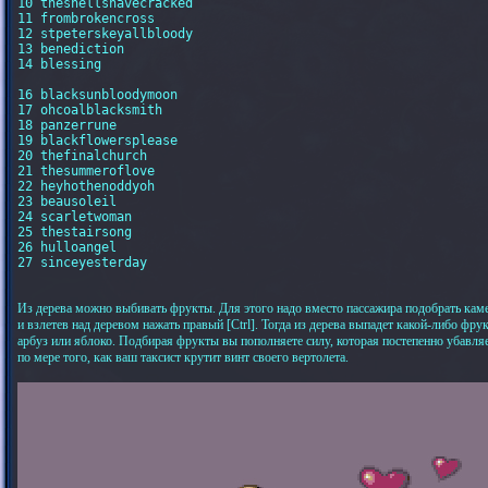
10 theshellshavecracked

11 frombrokencross

12 stpeterskeyallbloody

13 benediction

14 blessing

16 blacksunbloodymoon

17 ohcoalblacksmith

18 panzerrune

19 blackflowersplease

20 thefinalchurch

21 thesummeroflove

22 heyhothenoddyoh

23 beausoleil

24 scarletwoman

25 thestairsong

26 hulloangel

27 sinceyesterday

Из дерева можно выбивать фрукты. Для этого надо вместо пассажира подобрать кам
и взлетев над деревом нажать правый [Ctrl]. Тогда из дерева выпадет какой-либо фрук
арбуз или яблоко. Подбирая фрукты вы пополняете силу, которая постепенно убавля
по мере того, как ваш таксист крутит винт своего вертолета.