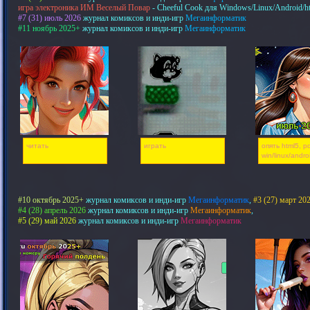
игра электроника ИМ Веселый Повар
- Cheeful Cook для Windows/Linux/Android/h
#7 (31) июль 2026
журнал комиксов и инди-игр
Мегаинформатик
#11 ноябрь 2025+
журнал комиксов и инди-игр
Мегаинформатик
читать
играть
опять html5, pd
win/linux/andro
#10 октябрь 2025+
журнал комиксов и инди-игр
Мегаинформатик
,
#3 (27) март 20
#4 (28) апрель 2026
журнал комиксов и инди-игр
Мегаинформатик
,
#5 (29) май 2026
журнал комиксов и инди-игр
Мегаинформатик