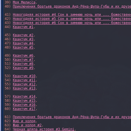
39) 
Моя Мелисса
, 

40) 
Приключения братьев драконов Анд-Рёна-Шупа-Губы и их друз
41) 
Новогодняя история #4 Сон в зимнюю ночь или ... божествен
42) 
Новогодняя история #5 Сон в зимнюю ночь или ... божествен
43) 
Новогодняя история #6 Сон в зимнюю ночь или ... божествен
44) 
Квантум #1
,

45) 
Квантум #2
,

46) 
Квантум #3
,

47) 
Квантум #4
,

48) 
Квантум #5
,

49) 
Квантум #6
,

50) 
Квантум #7
,

51) 
Квантум #8
,

52) 
Квантум #9
,

53) 
Квантум #10
,

54) 
Квантум #11
,

55) 
Квантум #12
,

56) 
Квантум #13
,

57) 
Квантум #14
,

58) 
Квантум #15
,

59) 
Квантум #16
,

60) 
Квантум #17
,

61) 
Приключения братьев драконов Анд-Рёна-Шупа-Губы и их друз
62) 
Жар и холод
,

63) 
Жар и холод #2
,

64) 
Черная шляпа история #3 Gemini
,
