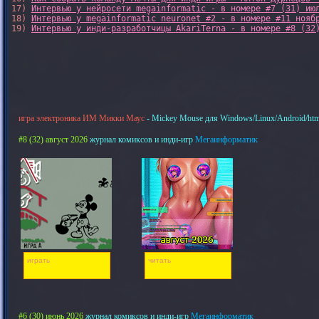
17) 
Интервью у нейросети megainformatic - в номере #7 (31) ию
18) 
Интервью у megainformatic neuronet #2 - в номере #11 нояб
19) 
Интервью у инди-разработчицы AkariTerna - в номере #8 (32
игра электроника ИМ Микки Маус
- Mickey Mouse для Windows/Linux/Android/htm
#8 (32) август 2026
журнал комиксов и инди-игр
Мегаинформатик
играть
читать
#6 (30) июнь 2026
журнал комиксов и инди-игр
Мегаинформатик