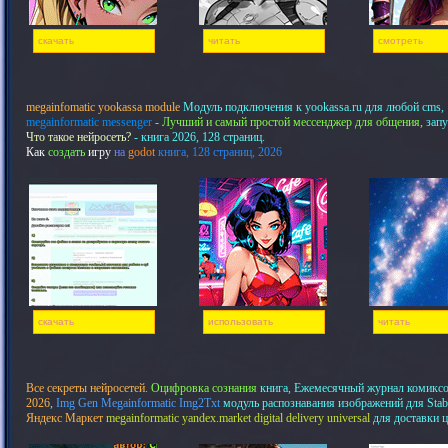
скачать
читать
смотреть
megainfomatic yookassa module
Модуль подключения к yookassa.ru для любой cms,
megainformatic messenger
-
Лучший и самый простой мессенджер для общения,
запу
Что такое нейросеть?
- книга 2026, 128 страниц.
Как
создать
игру
на
godot
книга, 128 страниц, 2026
скачать
использовать
читать
Все секреты нейросетей.
Оцифровка сознания
книга, Ежемесячный журнал комикс
2026
,
Img Gen Megainformatic Img2Txt
модуль распознавания изображений для Stab
Яндекс Маркет
megainformatic yandex.market digital delivery universal
для доставки 