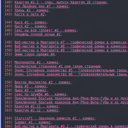
140) 
Квантум #2.1 - спец. выпуск Квантум 28 страниц
,

141) 
6xx Двойное дно #7 - комикс
,

142) 
Хрень #1 - комикс
,

143) 
Костя и лето #2
,

144) 
Кыся #1 - комикс
,

145) 
Кыся #2 - комикс
,

146) 
Секс на всю голову! #2 - комикс
,

147) 
Однажды лунной ночью #2
,

148) 
Веб-мастер и Маргарита #7 - графический роман в комиксах
,
149) 
Веб-мастер и Маргарита #8 - графический роман в комиксах
,
150) 
Веб-мастер и Маргарита #9 - графический роман в комиксах
,
151) 
Эмми город надежд #4
,

152) 
Миллинелла #2 - комикс
,

153) 
Космические странники #1 они такие странные
,

154) 
Энни: Случайное знакомство #5 - Головокружительные танцы
155) 
Энни: Случайное знакомство #6 - Головокружительные танцы
156) 
Вектор Инспектор #2 - комикс
,

157) 
Дыра #5 - комикс
,

158) 
Дыра #3 - комикс
,

159) 
Секс по дружбе #6 - комикс
,

160) 
Приключения братьев драконов Анд-Рёна-Шупа-Губы и их дру
161) 
Приключения братьев драконов Анд-Рёна-Шупа-Губы и их дру
162) 
Квантум #2.11 - комикс
,

163) 
Квантум #2.12 - комикс
,

164) 
Starcraft - Звездное ремесло #1 - комикс
,

165) 
Summer #1 - комикс
,

166) 
Веб-мастер и Маргарита #9.2 - графический роман в комикс