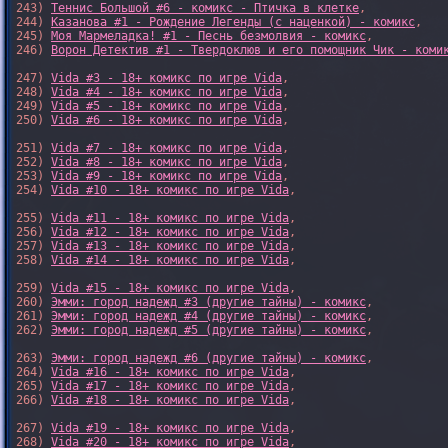
243) 
Теннис Большой #6 - комикс - Птичка в клетке
,

244) 
Казанова #1 - Рождение Легенды (с наценкой) - комикс
,

245) 
Моя Мармеладка! #1 - Песнь безмолвия - комикс
,

246) 
Ворон Детектив #1 - Твердоклюв и его помощник Чик - коми
247) 
Vida #3 - 18+ комикс по игре Vida
,

248) 
Vida #4 - 18+ комикс по игре Vida
,

249) 
Vida #5 - 18+ комикс по игре Vida
,

250) 
Vida #6 - 18+ комикс по игре Vida
,

251) 
Vida #7 - 18+ комикс по игре Vida
,

252) 
Vida #8 - 18+ комикс по игре Vida
,

253) 
Vida #9 - 18+ комикс по игре Vida
,

254) 
Vida #10 - 18+ комикс по игре Vida
,

255) 
Vida #11 - 18+ комикс по игре Vida
,

256) 
Vida #12 - 18+ комикс по игре Vida
,

257) 
Vida #13 - 18+ комикс по игре Vida
,

258) 
Vida #14 - 18+ комикс по игре Vida
,

259) 
Vida #15 - 18+ комикс по игре Vida
,

260) 
Эмми: город надежд #3 (другие тайны) - комикс
,

261) 
Эмми: город надежд #4 (другие тайны) - комикс
,

262) 
Эмми: город надежд #5 (другие тайны) - комикс
,

263) 
Эмми: город надежд #6 (другие тайны) - комикс
,

264) 
Vida #16 - 18+ комикс по игре Vida
,

265) 
Vida #17 - 18+ комикс по игре Vida
,

266) 
Vida #18 - 18+ комикс по игре Vida
,

267) 
Vida #19 - 18+ комикс по игре Vida
,

268) 
Vida #20 - 18+ комикс по игре Vida
,
