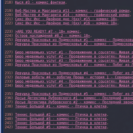
218) 
Кыся #3 - комикс фэнтези
,

219) 
Веб-Мастер и Маргарита #13 - комикс - графический роман
,

220) 
Веб-Мастер и Маргарита #14 - комикс - графический роман
,

221) 
Сикс Икс Икс - Двойное дно (6xx) #15 - комикс 18+
,

222) 
Сикс Икс Икс - Двойное дно (6xx) #16 - комикс 18+
,

223) 
>ARE YOU READY? #7 - 18+ комикс
,

224) 
Остров наслаждений #8.2 - комикс 18+
,

225) 
Девушка Прасковья из Подмосковья #1 - комикс - Подмосков
226) 
Девушка Прасковья из Подмосковья #2 - комикс - Подмосков
227) 
Бюро медвежьих услуг #1 - Продвижение в соцсетях: Живая 
228) 
Бюро медвежьих услуг #2 - Продвижение в соцсетях: Живая 
229) 
Бюро медвежьих услуг #3 - Продвижение в соцсетях: Живая 
230) 
Девушка Прасковья из Подмосковья #3 - комикс - Побег из 
231) 
Девушка Прасковья из Подмосковья #4 - комикс - Побег из 
232) 
Деловые роботы #4 - роботик Проша - история 1 - Совершен
233) 
Бюро медвежьих услуг #4 - Продвижение в соцсетях: Живая 
234) 
Бюро медвежьих услуг #5 - Продвижение в соцсетях: Живая 
235) 
Девушка Прасковья из Подмосковья #5 - комикс - Побег из 
236) 
Досье Детектива Дубровского #1 - комикс - Последний звон
237) 
Досье Детектива Дубровского #2 - комикс - Последний звон
238) 
Теннис Большой #1 - комикс - Птичка в клетке
,

239) 
Теннис Большой #2 - комикс - Птичка в клетке
,

240) 
Теннис Большой #3 - комикс - Птичка в клетке
,

241) 
Теннис Большой #4 - комикс - Птичка в клетке
,

242) 
Теннис Большой #5 - комикс - Птичка в клетке
,
