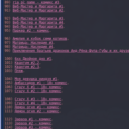
89) 
ria pc game - комикс #3
,

90) 
Веб-Мастер и Маргарита #1
,

91) 
Веб-Мастер и Маргарита #2
,

92) 
Веб-Мастер и Маргарита #3
,

93) 
Веб-Мастер и Маргарита #4
,

94) 
Веб-Мастер и Маргарита #5
,

95) 
Паркер #2 - комикс
,

96) 
Амелия и кубок семи котиков
,

97) 
Матрица: Наследие #3
, 

98) 
Матрица: Наследие #4
, 

99) 
Приключения братьев драконов Анд-Рёна-Шупа-Губы и их друз
100) 
6xx Двойное дно #1
,

101) 
Квантум #2.2
,

102) 
Квантум #2.3
,

103) 
Пляж
,

104) 
Моя девушка ниндзя #1
,

105) 
Амбассадор #1 - 18+ комикс
,

106) 
Crazy X #1 - 18+ комикс
,

107) 
Crazy X #2 - 18+ комикс
,

108) 
Crazy X #3 - 18+ комикс
,

109) 
Crazy X #4 - 18+ комикс
,

110) 
Демон огня #1 - комикс
,

111) 
Демон огня #2 - комикс
,

112) 
Зараза #1 - комикс
,

113) 
Зараза #2 - комикс
,

114) 
Зараза #3 - комикс
,
