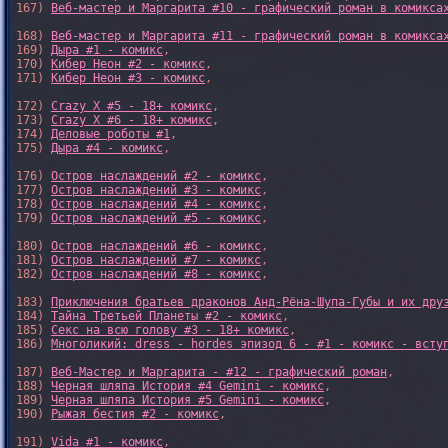
167) 
Веб-мастер и Маргарита #10 - графический роман в комикса
168) 
Веб-мастер и Маргарита #11 - графический роман в комикса
169) 
Дыра #1 - комикс
,

170) 
Кибер Неон #2 - комикс
,

171) 
Кибер Неон #3 - комикс
,

172) 
Crazy X #5 - 18+ комикс
,

173) 
Crazy X #6 - 18+ комикс
,

174) 
Деловые роботы #1
,

175) 
Дыра #4 - комикс
,

176) 
Остров наслаждений #2 - комикс
,

177) 
Остров наслаждений #3 - комикс
,

178) 
Остров наслаждений #4 - комикс
,

179) 
Остров наслаждений #5 - комикс
,

180) 
Остров наслаждений #6 - комикс
,

181) 
Остров наслаждений #7 - комикс
,

182) 
Остров наслаждений #8 - комикс
,

183) 
Приключения братьев драконов Анд-Рёна-Шупа-Губы и их дру
184) 
Тайна Третьей Планеты #2 - комикс
,

185) 
Секс на всю голову #3 - 18+ комикс
,

186) 
Многоликий: dress - hordes эпизод 6 - #1 - комикс - всту
187) 
Веб-Мастер и Маргарита - #12 - графический роман
,

188) 
Черная шляпа История #4 Gemini - комикс
,

189) 
Черная шляпа История #5 Gemini - комикс
,

190) 
Рыжая бестия #2 - комикс
,

191) 
Vida #1 - комикс
,
