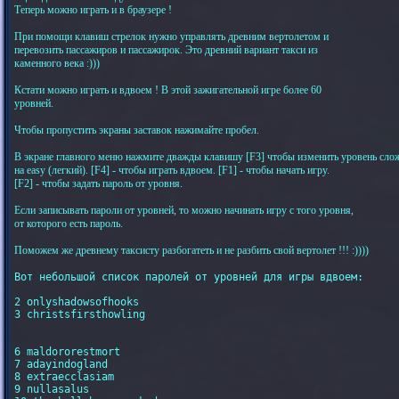
Теперь можно играть и в браузере !
При помощи клавиш стрелок нужно управлять древним вертолетом и
перевозить пассажиров и пассажирок. Это древний вариант такси из
каменного века :)))
Кстати можно играть и вдвоем ! В этой зажигательной игре более 60
уровней.
Чтобы пропустить экраны заставок нажимайте пробел.
В экране главного меню нажмите дважды клавишу [F3] чтобы изменить уровень сло
на easy (легкий). [F4] - чтобы играть вдвоем. [F1] - чтобы начать игру.
[F2] - чтобы задать пароль от уровня.
Если записывать пароли от уровней, то можно начинать игру с того уровня,
от которого есть пароль.
Поможем же древнему таксисту разбогатеть и не разбить свой вертолет !!! :))))
Вот небольшой список паролей от уровней для игры вдвоем:

2 onlyshadowsofhooks

3 christsfirsthowling

6 maldororestmort

7 adayindogland

8 extraecclasiam

9 nullasalus
