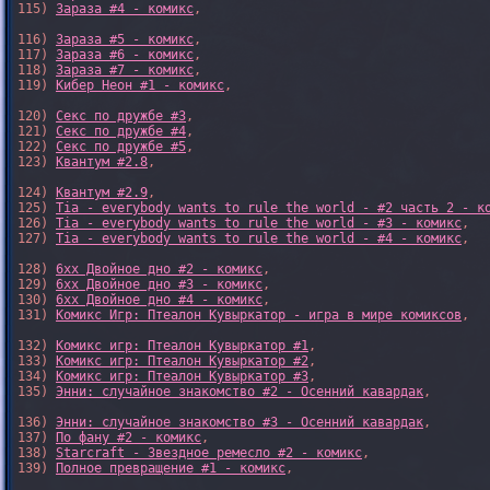
115) 
Зараза #4 - комикс
,

116) 
Зараза #5 - комикс
,

117) 
Зараза #6 - комикс
,

118) 
Зараза #7 - комикс
,

119) 
Кибер Неон #1 - комикс
,

120) 
Секс по дружбе #3
,

121) 
Секс по дружбе #4
,

122) 
Секс по дружбе #5
,

123) 
Квантум #2.8
,

124) 
Квантум #2.9
,

125) 
Tia - everybody wants to rule the world - #2 часть 2 - к
126) 
Tia - everybody wants to rule the world - #3 - комикс
,

127) 
Tia - everybody wants to rule the world - #4 - комикс
,

128) 
6xx Двойное дно #2 - комикс
,

129) 
6xx Двойное дно #3 - комикс
,

130) 
6xx Двойное дно #4 - комикс
,

131) 
Комикс Игр: Птеалон Кувыркатор - игра в мире комиксов
,

132) 
Комикс игр: Птеалон Кувыркатор #1
,

133) 
Комикс игр: Птеалон Кувыркатор #2
,

134) 
Комикс игр: Птеалон Кувыркатор #3
,

135) 
Энни: случайное знакомство #2 - Осенний кавардак
,

136) 
Энни: случайное знакомство #3 - Осенний кавардак
,

137) 
По фану #2 - комикс
,

138) 
Starcraft - Звездное ремесло #2 - комикс
,

139) 
Полное превращение #1 - комикс
,
