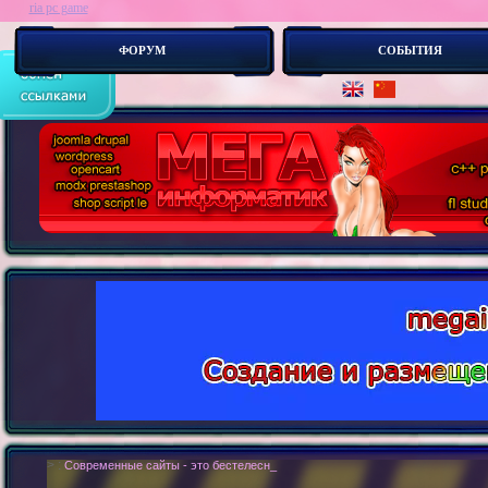
ria pc game
ФОРУМ
СОБЫТИЯ
> :
Современные сайты - это бестелесные роботы. Новые концепии создания с