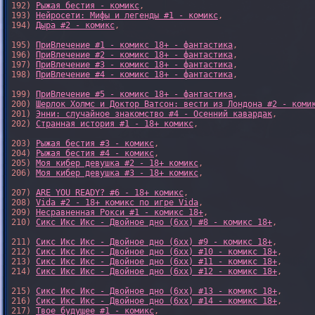
192) 
Рыжая бестия - комикс
,

193) 
Нейросети: Мифы и легенды #1 - комикс
,

194) 
Дыра #2 - комикс
,

195) 
ПриВлечение #1 - комикс 18+ - фантастика
,

196) 
ПриВлечение #2 - комикс 18+ - фантастика
,

197) 
ПриВлечение #3 - комикс 18+ - фантастика
,

198) 
ПриВлечение #4 - комикс 18+ - фантастика
,

199) 
ПриВлечение #5 - комикс 18+ - фантастика
,

200) 
Шерлок Холмс и Доктор Ватсон: вести из Лондона #2 - коми
201) 
Энни: случайное знакомство #4 - Осенний кавардак
,

202) 
Странная история #1 - 18+ комикс
,

203) 
Рыжая бестия #3 - комикс
,

204) 
Рыжая бестия #4 - комикс
,

205) 
Моя кибер девушка #2 - 18+ комикс
,

206) 
Моя кибер девушка #3 - 18+ комикс
,

207) 
ARE YOU READY? #6 - 18+ комикс
,

208) 
Vida #2 - 18+ комикс по игре Vida
,

209) 
Несравненная Рокси #1 - комикс 18+
,

210) 
Сикс Икс Икс - Двойное дно (6xx) #8 - комикс 18+
,

211) 
Сикс Икс Икс - Двойное дно (6xx) #9 - комикс 18+
,

212) 
Сикс Икс Икс - Двойное дно (6xx) #10 - комикс 18+
,

213) 
Сикс Икс Икс - Двойное дно (6xx) #11 - комикс 18+
,

214) 
Сикс Икс Икс - Двойное дно (6xx) #12 - комикс 18+
,

215) 
Сикс Икс Икс - Двойное дно (6xx) #13 - комикс 18+
,

216) 
Сикс Икс Икс - Двойное дно (6xx) #14 - комикс 18+
,

217) 
Твое будущее #1 - комикс
,
