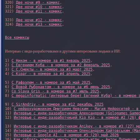
320) 
Две ночи #9 - комикс
,

321) 
Две ночи #10 - комикс
,

322) 
Две ночи #11 - комикс
,

323) 
Две ночи #12 - комикс
,

324) 
Две ночи #13 - комикс
,

Все комиксы
Интервью с инди-разработчиками и другими интересными людьми и ИИ:
1) 
С Ником - в номере за #1 январь 2025
, 

2) 
С Евгением Куба - в номере за #2 февраль 2025
, 

3) 
С С.Смекты - в номере за #3 март 2025
, 

4) 
С Kipar - в номере за #4 апрель 2025
, 

5) 
С Рафаэлем - в номере за #5 май 2025
, 

6) 
С Вовой Рыбонавтом - в номере за #6 июнь 2025
, 

7) 
Со Slava Gris - в номере за #7 июль 2025
, 

8) 
С megainformatic (интервью берет Евгений Куба) - в номере 
9) 
С SirAndriy - в номере за #12 декабрь 2025
10) 
С нейрохудожником Дмитрием Невским - Магия Нейросетей - в
11) 
Интервью с инди-разработчиком Александром (Gologames Game
12) 
Интервью с инди-разработчицей Kio Kio - в номере #2 (26) 
13) 
Интервью с инди-разработчиком Anikey - в номере #3 (27) м
14) 
Интервью с инди-разработчиком Олександром Хайтовським (Ma
15) 
Интервью с Google AI - в номере #5 (29) май 2026
16) 
Как собрать команду мечты для инди-игры - Антон Дурнецов 