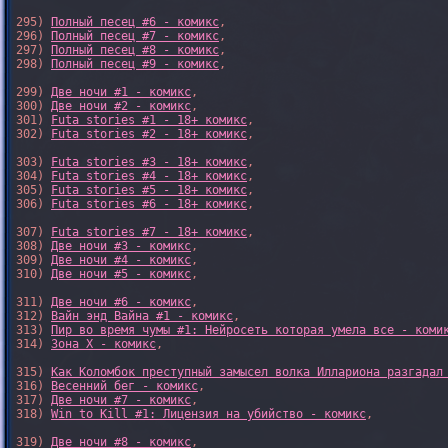
295) 
Полный песец #6 - комикс
,

296) 
Полный песец #7 - комикс
,

297) 
Полный песец #8 - комикс
,

298) 
Полный песец #9 - комикс
,

299) 
Две ночи #1 - комикс
,

300) 
Две ночи #2 - комикс
,

301) 
Futa stories #1 - 18+ комикс
,

302) 
Futa stories #2 - 18+ комикс
,

303) 
Futa stories #3 - 18+ комикс
,

304) 
Futa stories #4 - 18+ комикс
,

305) 
Futa stories #5 - 18+ комикс
,

306) 
Futa stories #6 - 18+ комикс
,

307) 
Futa stories #7 - 18+ комикс
,

308) 
Две ночи #3 - комикс
,

309) 
Две ночи #4 - комикс
,

310) 
Две ночи #5 - комикс
,

311) 
Две ночи #6 - комикс
,

312) 
Вайн энд Вайна #1 - комикс
,

313) 
Пир во время чумы #1: Нейросеть которая умела все - коми
314) 
Зона X - комикс
,

315) 
Как Коломбок преступный замысел волка Иллариона разгадал
316) 
Весенний бег - комикс
,

317) 
Две ночи #7 - комикс
,

318) 
Win to Kill #1: Лицензия на убийство - комикс
,

319) 
Две ночи #8 - комикс
,
