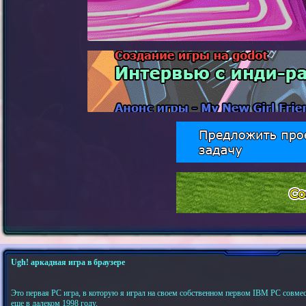
Ugh! аркадная игра в браузере
Это первая PC игра, в которую я играл на своем собственном первом IBM PC совм
еще в далеком 1998 году.