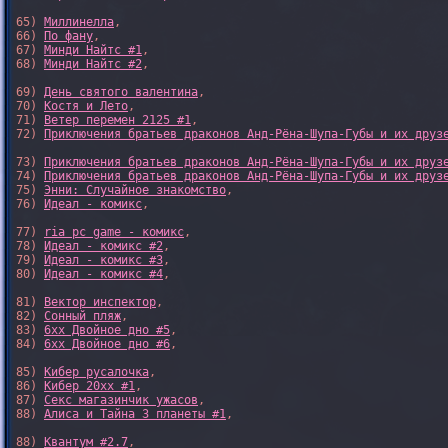
65) 
Миллинелла
,

66) 
По фану
,

67) 
Минди Найтс #1
,

68) 
Минди Найтс #2
,

69) 
День святого валентина
,

70) 
Костя и Лето
,

71) 
Ветер перемен 2125 #1
,

72) 
Приключения братьев драконов Анд-Рёна-Шупа-Губы и их друз
73) 
Приключения братьев драконов Анд-Рёна-Шупа-Губы и их друз
74) 
Приключения братьев драконов Анд-Рёна-Шупа-Губы и их друз
75) 
Энни: Случайное знакомство
,

76) 
Идеал - комикс
,

77) 
ria pc game - комикс
,

78) 
Идеал - комикс #2
,

79) 
Идеал - комикс #3
,

80) 
Идеал - комикс #4
,

81) 
Вектор инспектор
,

82) 
Сонный пляж
,

83) 
6xx Двойное дно #5
,

84) 
6xx Двойное дно #6
,

85) 
Кибер русалочка
,

86) 
Кибер 20xx #1
,

87) 
Секс магазинчик ужасов
,

88) 
Алиса и Тайна 3 планеты #1
,

88) 
Квантум #2.7
,
