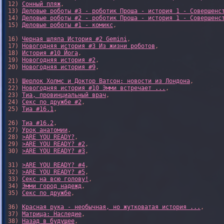
12) 
Сонный пляж
, 

13) 
Деловые роботы #3 - роботик Проша - история 1 - Совершенс
14) 
Деловые роботы #2 - роботик Проша - история 1 - Совершенс
15) 
Деловые роботы #1 - комикс
,

16) 
Черная шляпа История #2 Gemini
,

17) 
Новогодняя история #3 Из жизни роботов
,

18) 
История #10 Йога
,

19) 
Новогодняя история #2
,

20) 
Новогодняя история #9
,

21) 
Шерлок Холмс и Доктор Ватсон: новости из Лондона
,

22) 
Новогодняя история #10 Эмми встречает ...
,

23) 
Тиа, провинциальный врач
,

24) 
Секс по дружбе #2
,

25) 
Тиа #16.1
,

26) 
Тиа #16.2
,

27) 
Урок анатомии
,

28) 
>ARE YOU READY?
,

29) 
>ARE YOU READY? #2
,

30) 
>ARE YOU READY? #3
,

31) 
>ARE YOU READY? #4
,

32) 
>ARE YOU READY? #5
,

33) 
Секс на всю голову!
,

34) 
Эмми город надежд
,

35) 
Секс по дружбе
,

36) 
Красная рука - необычная, но жутковатая история ...
,

37) 
Матрица: Наследие
, 

38) 
Назад в будущее
, 
