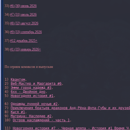
33)
#6 (30) июнь 2026
34)
#7 (31) июль 2026
35)
#8 (32) август 2026
36)
#9 (33) сентябрь 2026
37)
#12 декабрь 2025+
38)
#1 (35) январь 2026+
По сериям комиксов и выпускам
1) 
Квантум
, 

2) 
Веб-Мастер и Маргарита #6
, 

3) 
Эмми город надежд #3
, 

4) 
6xx - Двойное дно
, 

5) 
Новогодняя история #1
, 

6) 
Однажды лунной ночью #2
, 

7) 
Приключения братьев драконов Анд-Рёна-Шупа-Губы и их друзе
8) 
Кыся #1
, 

9) 
Матрица: Наследие #2
, 

10) 
Остров наслаждений - часть 1
, 

11) 
Новогодняя история #7 - Черная шляпа - История #1 Время Ч
,