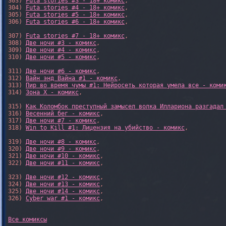
303) 
Futa stories #3 - 18+ комикс
,

304) 
Futa stories #4 - 18+ комикс
,

305) 
Futa stories #5 - 18+ комикс
,

306) 
Futa stories #6 - 18+ комикс
,

307) 
Futa stories #7 - 18+ комикс
,

308) 
Две ночи #3 - комикс
,

309) 
Две ночи #4 - комикс
,

310) 
Две ночи #5 - комикс
,

311) 
Две ночи #6 - комикс
,

312) 
Вайн энд Вайна #1 - комикс
,

313) 
Пир во время чумы #1: Нейросеть которая умела все - коми
314) 
Зона X - комикс
,

315) 
Как Коломбок преступный замысел волка Иллариона разгадал
316) 
Весенний бег - комикс
,

317) 
Две ночи #7 - комикс
,

318) 
Win to Kill #1: Лицензия на убийство - комикс
,

319) 
Две ночи #8 - комикс
,

320) 
Две ночи #9 - комикс
,

321) 
Две ночи #10 - комикс
,

322) 
Две ночи #11 - комикс
,

323) 
Две ночи #12 - комикс
,

324) 
Две ночи #13 - комикс
,

325) 
Две ночи #14 - комикс
,

326) 
Cyber war #1 - комикс
,

Все комиксы