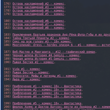
176) 
Остров наслаждений #2 - комикс
,

177) 
Остров наслаждений #3 - комикс
,

178) 
Остров наслаждений #4 - комикс
,

179) 
Остров наслаждений #5 - комикс
,

180) 
Остров наслаждений #6 - комикс
,

181) 
Остров наслаждений #7 - комикс
,

182) 
Остров наслаждений #8 - комикс
,

183) 
Приключения братьев драконов Анд-Рёна-Шупа-Губы и их дру
184) 
Тайна Третьей Планеты #2 - комикс
,

185) 
Секс на всю голову #3 - 18+ комикс
,

186) 
Многоликий: dress - hordes эпизод 6 - #1 - комикс - всту
187) 
Веб-Мастер и Маргарита - #12 - графический роман
,

188) 
Черная шляпа История #4 Gemini - комикс
,

189) 
Черная шляпа История #5 Gemini - комикс
,

190) 
Рыжая бестия #2 - комикс
,

191) 
Vida #1 - комикс
,

192) 
Рыжая бестия - комикс
,

193) 
Нейросети: Мифы и легенды #1 - комикс
,

194) 
Дыра #2 - комикс
,

195) 
ПриВлечение #1 - комикс 18+ - фантастика
,

196) 
ПриВлечение #2 - комикс 18+ - фантастика
,

197) 
ПриВлечение #3 - комикс 18+ - фантастика
,

198) 
ПриВлечение #4 - комикс 18+ - фантастика
,

199) 
ПриВлечение #5 - комикс 18+ - фантастика
,

200) 
Шерлок Холмс и Доктор Ватсон: вести из Лондона #2 - коми