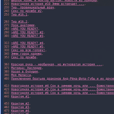
21) 
Шерлок Холмс и Доктор Ватсон: новости из Лондона
,

22) 
Новогодняя история #10 Эмми встречает ...
,

23) 
Тиа, провинциальный врач
,

24) 
Секс по дружбе #2
,

25) 
Тиа #16.1
,

26) 
Тиа #16.2
,

27) 
Урок анатомии
,

28) 
>ARE YOU READY?
,

29) 
>ARE YOU READY? #2
,

30) 
>ARE YOU READY? #3
,

31) 
>ARE YOU READY? #4
,

32) 
>ARE YOU READY? #5
,

33) 
Секс на всю голову!
,

34) 
Эмми город надежд
,

35) 
Секс по дружбе
,

36) 
Красная рука - необычная, но жутковатая история ...
,

37) 
Матрица: Наследие
, 

38) 
Назад в будущее
, 

39) 
Моя Мелисса
, 

40) 
Приключения братьев драконов Анд-Рёна-Шупа-Губы и их друз
41) 
Новогодняя история #4 Сон в зимнюю ночь или ... божествен
42) 
Новогодняя история #5 Сон в зимнюю ночь или ... божествен
43) 
Новогодняя история #6 Сон в зимнюю ночь или ... божествен
44) 
Квантум #1
,

45) 
Квантум #2
,

46) 
Квантум #3
,

47) 
Квантум #4
,
