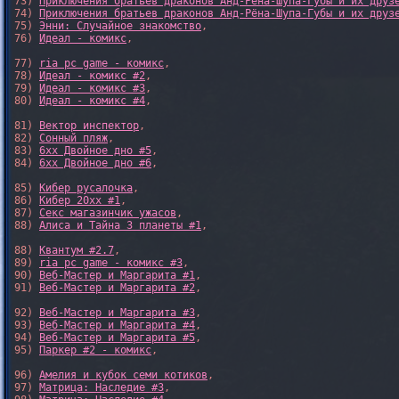
73) 
Приключения братьев драконов Анд-Рёна-Шупа-Губы и их друз
74) 
Приключения братьев драконов Анд-Рёна-Шупа-Губы и их друз
75) 
Энни: Случайное знакомство
,

76) 
Идеал - комикс
,

77) 
ria pc game - комикс
,

78) 
Идеал - комикс #2
,

79) 
Идеал - комикс #3
,

80) 
Идеал - комикс #4
,

81) 
Вектор инспектор
,

82) 
Сонный пляж
,

83) 
6xx Двойное дно #5
,

84) 
6xx Двойное дно #6
,

85) 
Кибер русалочка
,

86) 
Кибер 20xx #1
,

87) 
Секс магазинчик ужасов
,

88) 
Алиса и Тайна 3 планеты #1
,

88) 
Квантум #2.7
,

89) 
ria pc game - комикс #3
,

90) 
Веб-Мастер и Маргарита #1
,

91) 
Веб-Мастер и Маргарита #2
,

92) 
Веб-Мастер и Маргарита #3
,

93) 
Веб-Мастер и Маргарита #4
,

94) 
Веб-Мастер и Маргарита #5
,

95) 
Паркер #2 - комикс
,

96) 
Амелия и кубок семи котиков
,

97) 
Матрица: Наследие #3
, 
