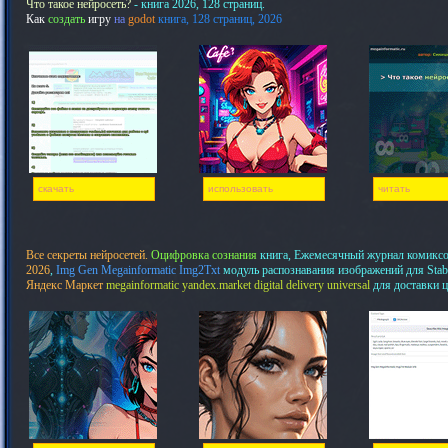
Что такое нейросеть?
- книга 2026, 128 страниц.
Как
создать
игру
на
godot
книга, 128 страниц, 2026
скачать
использовать
читать
Все секреты нейросетей.
Оцифровка сознания
книга, Ежемесячный журнал комикс
2026
,
Img Gen Megainformatic Img2Txt
модуль распознавания изображений для Stab
Яндекс Маркет
megainformatic yandex.market digital delivery universal
для доставки 