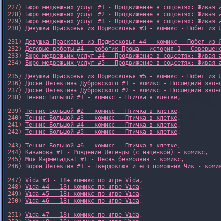
227) 
Бюро медвежьих услуг #1 - Продвижение в соцсетях: Живая 
228) 
Бюро медвежьих услуг #2 - Продвижение в соцсетях: Живая 
229) 
Бюро медвежьих услуг #3 - Продвижение в соцсетях: Живая 
230) 
Девушка Прасковья из Подмосковья #3 - комикс - Побег из 
231) 
Девушка Прасковья из Подмосковья #4 - комикс - Побег из 
232) 
Деловые роботы #4 - роботик Проша - история 1 - Совершен
233) 
Бюро медвежьих услуг #4 - Продвижение в соцсетях: Живая 
234) 
Бюро медвежьих услуг #5 - Продвижение в соцсетях: Живая 
235) 
Девушка Прасковья из Подмосковья #5 - комикс - Побег из 
236) 
Досье Детектива Дубровского #1 - комикс - Последний звон
237) 
Досье Детектива Дубровского #2 - комикс - Последний звон
238) 
Теннис Большой #1 - комикс - Птичка в клетке
,

239) 
Теннис Большой #2 - комикс - Птичка в клетке
,

240) 
Теннис Большой #3 - комикс - Птичка в клетке
,

241) 
Теннис Большой #4 - комикс - Птичка в клетке
,

242) 
Теннис Большой #5 - комикс - Птичка в клетке
,

243) 
Теннис Большой #6 - комикс - Птичка в клетке
,

244) 
Казанова #1 - Рождение Легенды (с наценкой) - комикс
,

245) 
Моя Мармеладка! #1 - Песнь безмолвия - комикс
,

246) 
Ворон Детектив #1 - Твердоклюв и его помощник Чик - коми
247) 
Vida #3 - 18+ комикс по игре Vida
,

248) 
Vida #4 - 18+ комикс по игре Vida
,

249) 
Vida #5 - 18+ комикс по игре Vida
,

250) 
Vida #6 - 18+ комикс по игре Vida
,

251) 
Vida #7 - 18+ комикс по игре Vida
,
