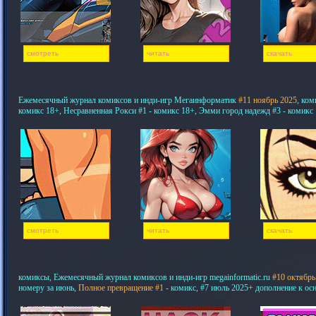
смотреть
читать
скачать
Ежемесячный журнал комиксов и инди-игр Мегаинформатик
#11 ноябрь 2025
, ком
комикс 18+, Несравненная Рокси #1 - комикс 18+, Эмми город надежд #3 - комикс
смотреть
читать
скачать
комиксы, Ежемесячный журнал комиксов и инди-игр megainformatic.ru
#10 октябрь
номеру за июнь,
Полное превращение #1
- комикс, #7 июль 2025+ дополнение к ос