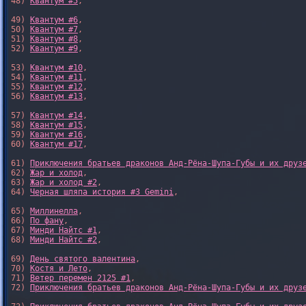
48) 
Квантум #5
,

49) 
Квантум #6
,

50) 
Квантум #7
,

51) 
Квантум #8
,

52) 
Квантум #9
,

53) 
Квантум #10
,

54) 
Квантум #11
,

55) 
Квантум #12
,

56) 
Квантум #13
,

57) 
Квантум #14
,

58) 
Квантум #15
,

59) 
Квантум #16
,

60) 
Квантум #17
,

61) 
Приключения братьев драконов Анд-Рёна-Шупа-Губы и их друз
62) 
Жар и холод
,

63) 
Жар и холод #2
,

64) 
Черная шляпа история #3 Gemini
,

65) 
Миллинелла
,

66) 
По фану
,

67) 
Минди Найтс #1
,

68) 
Минди Найтс #2
,

69) 
День святого валентина
,

70) 
Костя и Лето
,

71) 
Ветер перемен 2125 #1
,

72) 
Приключения братьев драконов Анд-Рёна-Шупа-Губы и их друз