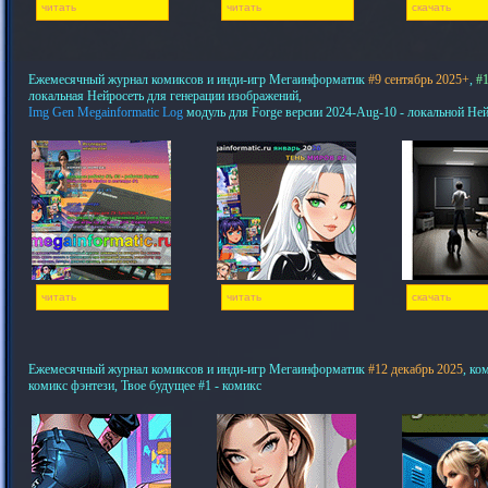
читать
читать
скачать
Ежемесячный журнал комиксов и инди-игр Мегаинформатик
#9 сентябрь 2025+
,
#1
локальная Нейросеть для генерации изображений,
Img Gen Megainformatic Log
модуль для Forge версии 2024-Aug-10 - локальной Не
читать
читать
скачать
Ежемесячный журнал комиксов и инди-игр Мегаинформатик
#12 декабрь 2025
, ко
комикс фэнтези, Твое будущее #1 - комикс