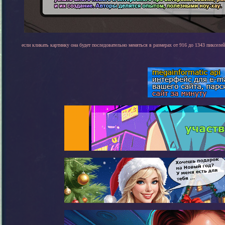
если кликать картинку она будет последовательно меняться в размерах от 916 до 1343 пикселей