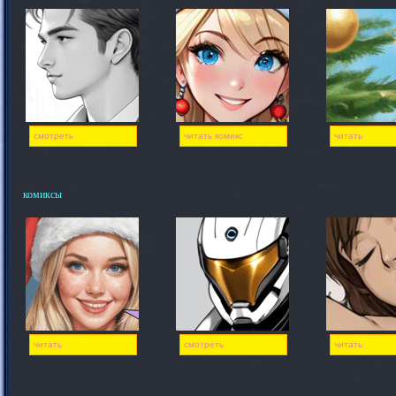
смотреть
читать комикс
читать
комиксы
читать
смотреть
читать