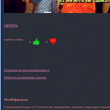
оцените статью:
0
0
Поисковая система megainformatic.ru
Нейросеть megainformatic neuronet
МегаИнформатик
Современный журнал о IT технологиях, информатике, комиксах, инди-играх, компь