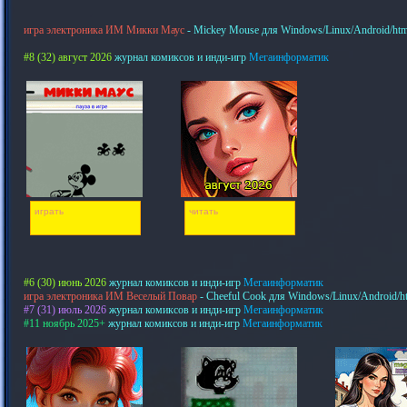
игра электроника ИМ Микки Маус
- Mickey Mouse для Windows/Linux/Android/htm
#8 (32) август 2026
журнал комиксов и инди-игр
Мегаинформатик
играть
читать
#6 (30) июнь 2026
журнал комиксов и инди-игр
Мегаинформатик
игра электроника ИМ Веселый Повар
- Cheeful Cook для Windows/Linux/Android/h
#7 (31) июль 2026
журнал комиксов и инди-игр
Мегаинформатик
#11 ноябрь 2025+
журнал комиксов и инди-игр
Мегаинформатик