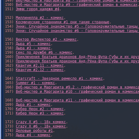
149) 
Веб-мастер и Маргарита #8 - графический роман в комиксах
,
150) 
Веб-мастер и Маргарита #9 - графический роман в комиксах
,
151) 
Эмми город надежд #4
,

152) 
Миллинелла #2 - комикс
,

153) 
Космические странники #1 они такие странные
,

154) 
Энни: Случайное знакомство #5 - Головокружительные танцы
155) 
Энни: Случайное знакомство #6 - Головокружительные танцы
156) 
Вектор Инспектор #2 - комикс
,

157) 
Дыра #5 - комикс
,

158) 
Дыра #3 - комикс
,

159) 
Секс по дружбе #6 - комикс
,

160) 
Приключения братьев драконов Анд-Рёна-Шупа-Губы и их дру
161) 
Приключения братьев драконов Анд-Рёна-Шупа-Губы и их дру
162) 
Квантум #2.11 - комикс
,

163) 
Квантум #2.12 - комикс
,

164) 
Starcraft - Звездное ремесло #1 - комикс
,

165) 
Summer #1 - комикс
,

166) 
Веб-мастер и Маргарита #9.2 - графический роман в комикс
167) 
Веб-мастер и Маргарита #10 - графический роман в комикса
168) 
Веб-мастер и Маргарита #11 - графический роман в комикса
169) 
Дыра #1 - комикс
,

170) 
Кибер Неон #2 - комикс
,

171) 
Кибер Неон #3 - комикс
,

172) 
Crazy X #5 - 18+ комикс
,

173) 
Crazy X #6 - 18+ комикс
,

174) 
Деловые роботы #1
,

175) 
Дыра #4 - комикс
,
