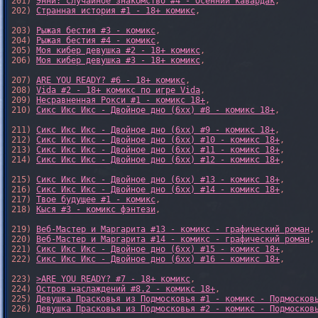
201) 
Энни: случайное знакомство #4 - Осенний кавардак
,

202) 
Странная история #1 - 18+ комикс
,

203) 
Рыжая бестия #3 - комикс
,

204) 
Рыжая бестия #4 - комикс
,

205) 
Моя кибер девушка #2 - 18+ комикс
,

206) 
Моя кибер девушка #3 - 18+ комикс
,

207) 
ARE YOU READY? #6 - 18+ комикс
,

208) 
Vida #2 - 18+ комикс по игре Vida
,

209) 
Несравненная Рокси #1 - комикс 18+
,

210) 
Сикс Икс Икс - Двойное дно (6xx) #8 - комикс 18+
,

211) 
Сикс Икс Икс - Двойное дно (6xx) #9 - комикс 18+
,

212) 
Сикс Икс Икс - Двойное дно (6xx) #10 - комикс 18+
,

213) 
Сикс Икс Икс - Двойное дно (6xx) #11 - комикс 18+
,

214) 
Сикс Икс Икс - Двойное дно (6xx) #12 - комикс 18+
,

215) 
Сикс Икс Икс - Двойное дно (6xx) #13 - комикс 18+
,

216) 
Сикс Икс Икс - Двойное дно (6xx) #14 - комикс 18+
,

217) 
Твое будущее #1 - комикс
,

218) 
Кыся #3 - комикс фэнтези
,

219) 
Веб-Мастер и Маргарита #13 - комикс - графический роман
,

220) 
Веб-Мастер и Маргарита #14 - комикс - графический роман
,

221) 
Сикс Икс Икс - Двойное дно (6xx) #15 - комикс 18+
,

222) 
Сикс Икс Икс - Двойное дно (6xx) #16 - комикс 18+
,

223) 
>ARE YOU READY? #7 - 18+ комикс
,

224) 
Остров наслаждений #8.2 - комикс 18+
,

225) 
Девушка Прасковья из Подмосковья #1 - комикс - Подмосков
226) 
Девушка Прасковья из Подмосковья #2 - комикс - Подмосков