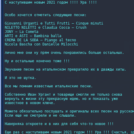
С наступившим новым 2021 годом !!!! Ура !!!!

Особо хочется отметить следующие песни:

Giovanni Urganti e Tutti Frutti – Cinque minuti

NILETTO NILETTI e Claudia Cocca – Crush

JONY – La Cometa

ARTI e ASTI – Bambina balla

CREMA DE LA SODA – Piango al tecno

Nicola Bascha con Danielle Milocchi

лично мне они ну прям очень понравились больше остальных.

Ну и остальные конечно тоже !!!

Звучание песен на итальянском превратило их в дважды хиты.

И это не шутка.

Все мы помним известные итальянские песни.

Собственно Иван Ургант и товарищи смогли не только снова

вернуть к жизни эту прекрасную идею, но и показать уже

известное в новом ключе.

Можете обязательно послушать и оригиналы всех песен на русском
Если еще не смотрели и не слышали.

Наверняка откроете и в них для себя что-то новое !!!

Еще раз с наступившим новым 2021 годом !!! Ура !!! Счастья, зд