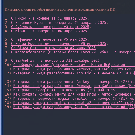
Интервью с инди-разработчиками и другими интересными людьми и ИИ:
1) 
С Ником - в номере за #1 январь 2025
, 

2) 
С Евгением Куба - в номере за #2 февраль 2025
, 

3) 
С С.Смекты - в номере за #3 март 2025
, 

4) 
С Kipar - в номере за #4 апрель 2025
, 

5) 
С Рафаэлем - в номере за #5 май 2025
, 

6) 
С Вовой Рыбонавтом - в номере за #6 июнь 2025
, 

7) 
Со Slava Gris - в номере за #7 июль 2025
, 

8) 
С megainformatic (интервью берет Евгений Куба) - в номере 
9) 
С SirAndriy - в номере за #12 декабрь 2025
10) 
С нейрохудожником Дмитрием Невским - Магия Нейросетей - в
11) 
Интервью с инди-разработчиком Александром (Gologames Game
12) 
Интервью с инди-разработчицей Kio Kio - в номере #2 (26) 
13) 
Интервью с инди-разработчиком Anikey - в номере #3 (27) м
14) 
Интервью с инди-разработчиком Олександром Хайтовським (Ma
15) 
Интервью с Google AI - в номере #5 (29) май 2026
16) 
Как собрать команду мечты для инди-игры - Антон Дурнецов 
17) 
Интервью у нейросети megainformatic - в номере #7 (31) ию
18) 
Интервью у megainformatic neuronet #2 - в номере #11 нояб
19) 
Интервью у инди-разработчицы AkariTerna - в номере #8 (32