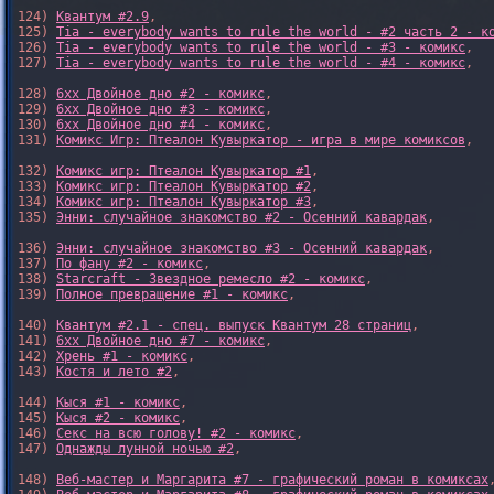
124) 
Квантум #2.9
,

125) 
Tia - everybody wants to rule the world - #2 часть 2 - к
126) 
Tia - everybody wants to rule the world - #3 - комикс
,

127) 
Tia - everybody wants to rule the world - #4 - комикс
,

128) 
6xx Двойное дно #2 - комикс
,

129) 
6xx Двойное дно #3 - комикс
,

130) 
6xx Двойное дно #4 - комикс
,

131) 
Комикс Игр: Птеалон Кувыркатор - игра в мире комиксов
,

132) 
Комикс игр: Птеалон Кувыркатор #1
,

133) 
Комикс игр: Птеалон Кувыркатор #2
,

134) 
Комикс игр: Птеалон Кувыркатор #3
,

135) 
Энни: случайное знакомство #2 - Осенний кавардак
,

136) 
Энни: случайное знакомство #3 - Осенний кавардак
,

137) 
По фану #2 - комикс
,

138) 
Starcraft - Звездное ремесло #2 - комикс
,

139) 
Полное превращение #1 - комикс
,

140) 
Квантум #2.1 - спец. выпуск Квантум 28 страниц
,

141) 
6xx Двойное дно #7 - комикс
,

142) 
Хрень #1 - комикс
,

143) 
Костя и лето #2
,

144) 
Кыся #1 - комикс
,

145) 
Кыся #2 - комикс
,

146) 
Секс на всю голову! #2 - комикс
,

147) 
Однажды лунной ночью #2
,

148) 
Веб-мастер и Маргарита #7 - графический роман в комиксах
,