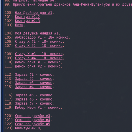
98) 
Матрица: Наследие #4
, 

99) 
Приключения братьев драконов Анд-Рёна-Шупа-Губы и их друз
100) 
6xx Двойное дно #1
,

101) 
Квантум #2.2
,

102) 
Квантум #2.3
,

103) 
Пляж
,

104) 
Моя девушка ниндзя #1
,

105) 
Амбассадор #1 - 18+ комикс
,

106) 
Crazy X #1 - 18+ комикс
,

107) 
Crazy X #2 - 18+ комикс
,

108) 
Crazy X #3 - 18+ комикс
,

109) 
Crazy X #4 - 18+ комикс
,

110) 
Демон огня #1 - комикс
,

111) 
Демон огня #2 - комикс
,

112) 
Зараза #1 - комикс
,

113) 
Зараза #2 - комикс
,

114) 
Зараза #3 - комикс
,

115) 
Зараза #4 - комикс
,

116) 
Зараза #5 - комикс
,

117) 
Зараза #6 - комикс
,

118) 
Зараза #7 - комикс
,

119) 
Кибер Неон #1 - комикс
,

120) 
Секс по дружбе #3
,

121) 
Секс по дружбе #4
,

122) 
Секс по дружбе #5
,

123) 
Квантум #2.8
,
