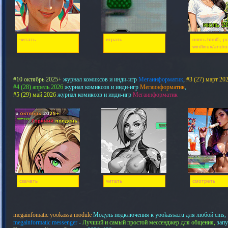
читать
играть
опять html5, pd
win/linux/andro
#10 октябрь 2025+
журнал комиксов и инди-игр
Мегаинформатик
,
#3 (27) март 20
#4 (28) апрель 2026
журнал комиксов и инди-игр
Мегаинформатик
,
#5 (29) май 2026
журнал комиксов и инди-игр
Мегаинформатик
скачать
читать
смотреть
megainfomatic yookassa module
Модуль подключения к yookassa.ru для любой cms,
megainformatic messenger
-
Лучший и самый простой мессенджер для общения,
запу