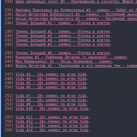
234) 
Бюро медвежьих услуг #5 - Продвижение в соцсетях: Живая 
235) 
Девушка Прасковья из Подмосковья #5 - комикс - Побег из 
236) 
Досье Детектива Дубровского #1 - комикс - Последний звон
237) 
Досье Детектива Дубровского #2 - комикс - Последний звон
238) 
Теннис Большой #1 - комикс - Птичка в клетке
,

239) 
Теннис Большой #2 - комикс - Птичка в клетке
,

240) 
Теннис Большой #3 - комикс - Птичка в клетке
,

241) 
Теннис Большой #4 - комикс - Птичка в клетке
,

242) 
Теннис Большой #5 - комикс - Птичка в клетке
,

243) 
Теннис Большой #6 - комикс - Птичка в клетке
,

244) 
Казанова #1 - Рождение Легенды (с наценкой) - комикс
,

245) 
Моя Мармеладка! #1 - Песнь безмолвия - комикс
,

246) 
Ворон Детектив #1 - Твердоклюв и его помощник Чик - коми
247) 
Vida #3 - 18+ комикс по игре Vida
,

248) 
Vida #4 - 18+ комикс по игре Vida
,

249) 
Vida #5 - 18+ комикс по игре Vida
,

250) 
Vida #6 - 18+ комикс по игре Vida
,

251) 
Vida #7 - 18+ комикс по игре Vida
,

252) 
Vida #8 - 18+ комикс по игре Vida
,

253) 
Vida #9 - 18+ комикс по игре Vida
,

254) 
Vida #10 - 18+ комикс по игре Vida
,

255) 
Vida #11 - 18+ комикс по игре Vida
,

256) 
Vida #12 - 18+ комикс по игре Vida
,

257) 
Vida #13 - 18+ комикс по игре Vida
,

258) 
Vida #14 - 18+ комикс по игре Vida
,
