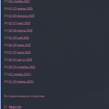
27)
#12 декабрь 2025
28)
#1 (25) январь 2026
29)
#2 (26) февраль 2026
30)
#3 (27) март 2026
31)
#4 (28) апрель 2026
32)
#5 (29) май 2026
33)
#6 (30) июнь 2026
34)
#7 (31) июль 2026
35)
#8 (32) август 2026
36)
#9 (33) сентябрь 2026
37)
#12 декабрь 2025+
38)
#1 (35) январь 2026+
По сериям комиксов и выпускам
1) 
Квантум
, 
