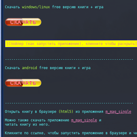
Скачать 
windows/linux
 free версию книги + игра 

[Спойлер (как запустить приложение), кликните чтобы раскрыть]
------------------------------------------------------------

Скачать 
android
 free версию книги + игра 

------------------------------------------------------------

Открыть книгу в браузере 
(html5)
 из приложения 
m_mag_single
Можно также скачать приложение 
m_mag_single
 и

читать книгу из него.

Кликните по ссылке, чтобы запустить приложение в браузере и чи