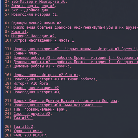
2) 
Веб-Мастер и Маргарита #6
, 

3) 
Эмми город надежд #3
, 

4) 
6xx - Двойное дно
, 

5) 
Новогодняя история #1
, 

6) 
Однажды лунной ночью #2
, 

7) 
Приключения братьев драконов Анд-Рёна-Шупа-Губы и их друзе
8) 
Кыся #1
, 

9) 
Матрица: Наследие #2
, 

10) 
Остров наслаждений - часть 1
, 

11) 
Новогодняя история #7 - Черная шляпа - История #1 Время Ч
,
12) 
Сонный пляж
, 

13) 
Деловые роботы #3 - роботик Проша - история 1 - Совершенс
14) 
Деловые роботы #2 - роботик Проша - история 1 - Совершенс
15) 
Деловые роботы #1 - комикс
,

16) 
Черная шляпа История #2 Gemini
,

17) 
Новогодняя история #3 Из жизни роботов
,

18) 
История #10 Йога
,

19) 
Новогодняя история #2
,

20) 
Новогодняя история #9
,

21) 
Шерлок Холмс и Доктор Ватсон: новости из Лондона
,

22) 
Новогодняя история #10 Эмми встречает ...
,

23) 
Тиа, провинциальный врач
,

24) 
Секс по дружбе #2
,

25) 
Тиа #16.1
,

26) 
Тиа #16.2
,

27) 
Урок анатомии
,

28) 
>ARE YOU READY?
,
