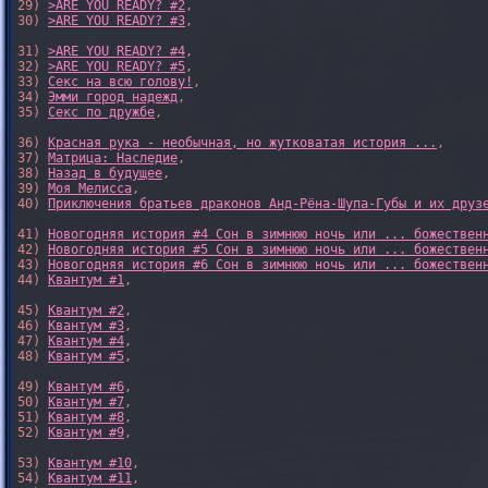
29) 
>ARE YOU READY? #2
,

30) 
>ARE YOU READY? #3
,

31) 
>ARE YOU READY? #4
,

32) 
>ARE YOU READY? #5
,

33) 
Секс на всю голову!
,

34) 
Эмми город надежд
,

35) 
Секс по дружбе
,

36) 
Красная рука - необычная, но жутковатая история ...
,

37) 
Матрица: Наследие
, 

38) 
Назад в будущее
, 

39) 
Моя Мелисса
, 

40) 
Приключения братьев драконов Анд-Рёна-Шупа-Губы и их друз
41) 
Новогодняя история #4 Сон в зимнюю ночь или ... божествен
42) 
Новогодняя история #5 Сон в зимнюю ночь или ... божествен
43) 
Новогодняя история #6 Сон в зимнюю ночь или ... божествен
44) 
Квантум #1
,

45) 
Квантум #2
,

46) 
Квантум #3
,

47) 
Квантум #4
,

48) 
Квантум #5
,

49) 
Квантум #6
,

50) 
Квантум #7
,

51) 
Квантум #8
,

52) 
Квантум #9
,

53) 
Квантум #10
,

54) 
Квантум #11
,
