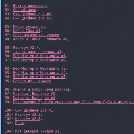
81) 
Вектор инспектор
,

82) 
Сонный пляж
,

83) 
6xx Двойное дно #5
,

84) 
6xx Двойное дно #6
,

85) 
Кибер русалочка
,

86) 
Кибер 20xx #1
,

87) 
Секс магазинчик ужасов
,

88) 
Алиса и Тайна 3 планеты #1
,

88) 
Квантум #2.7
,

89) 
ria pc game - комикс #3
,

90) 
Веб-Мастер и Маргарита #1
,

91) 
Веб-Мастер и Маргарита #2
,

92) 
Веб-Мастер и Маргарита #3
,

93) 
Веб-Мастер и Маргарита #4
,

94) 
Веб-Мастер и Маргарита #5
,

95) 
Паркер #2 - комикс
,

96) 
Амелия и кубок семи котиков
,

97) 
Матрица: Наследие #3
, 

98) 
Матрица: Наследие #4
, 

99) 
Приключения братьев драконов Анд-Рёна-Шупа-Губы и их друз
100) 
6xx Двойное дно #1
,

101) 
Квантум #2.2
,

102) 
Квантум #2.3
,

103) 
Пляж
,

104) 
Моя девушка ниндзя #1
,
