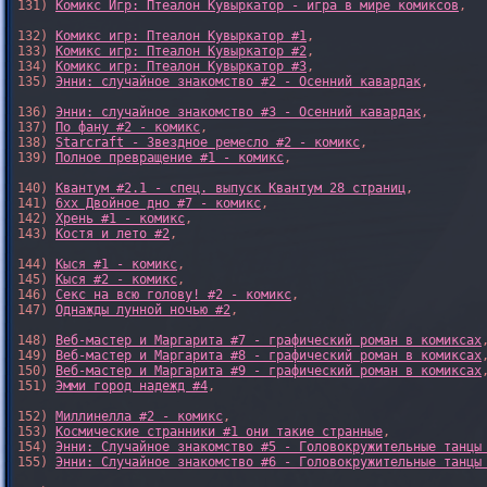
131) 
Комикс Игр: Птеалон Кувыркатор - игра в мире комиксов
,

132) 
Комикс игр: Птеалон Кувыркатор #1
,

133) 
Комикс игр: Птеалон Кувыркатор #2
,

134) 
Комикс игр: Птеалон Кувыркатор #3
,

135) 
Энни: случайное знакомство #2 - Осенний кавардак
,

136) 
Энни: случайное знакомство #3 - Осенний кавардак
,

137) 
По фану #2 - комикс
,

138) 
Starcraft - Звездное ремесло #2 - комикс
,

139) 
Полное превращение #1 - комикс
,

140) 
Квантум #2.1 - спец. выпуск Квантум 28 страниц
,

141) 
6xx Двойное дно #7 - комикс
,

142) 
Хрень #1 - комикс
,

143) 
Костя и лето #2
,

144) 
Кыся #1 - комикс
,

145) 
Кыся #2 - комикс
,

146) 
Секс на всю голову! #2 - комикс
,

147) 
Однажды лунной ночью #2
,

148) 
Веб-мастер и Маргарита #7 - графический роман в комиксах
,
149) 
Веб-мастер и Маргарита #8 - графический роман в комиксах
,
150) 
Веб-мастер и Маргарита #9 - графический роман в комиксах
,
151) 
Эмми город надежд #4
,

152) 
Миллинелла #2 - комикс
,

153) 
Космические странники #1 они такие странные
,

154) 
Энни: Случайное знакомство #5 - Головокружительные танцы
155) 
Энни: Случайное знакомство #6 - Головокружительные танцы