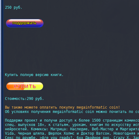
250 руб.

Стоимость:290 руб.
Вы также можете оплатить покупку megainformatic coin!
Об условиях получения megainformatic coin можно почитать по с
Поддержи проект и получи доступ к более 1500 страницам комиксо
спец. выпусков 18+, к статьям, урокам, книгам по искусству исп
нейросетей. Комиксы: Матрица: Наследие, Веб-Мастер и Маргарита
Vida, Черная шляпа, Шерлок Холмс и Доктор Ватсон, Новогодняя и
Секс по дружбе, >Are you ready?, 6xx Двойное дно, Crazy X, Зар