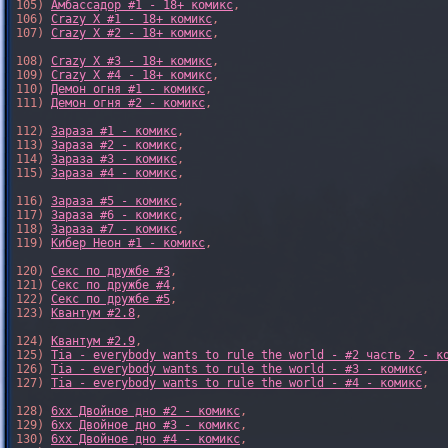
105) 
Амбассадор #1 - 18+ комикс
,

106) 
Crazy X #1 - 18+ комикс
,

107) 
Crazy X #2 - 18+ комикс
,

108) 
Crazy X #3 - 18+ комикс
,

109) 
Crazy X #4 - 18+ комикс
,

110) 
Демон огня #1 - комикс
,

111) 
Демон огня #2 - комикс
,

112) 
Зараза #1 - комикс
,

113) 
Зараза #2 - комикс
,

114) 
Зараза #3 - комикс
,

115) 
Зараза #4 - комикс
,

116) 
Зараза #5 - комикс
,

117) 
Зараза #6 - комикс
,

118) 
Зараза #7 - комикс
,

119) 
Кибер Неон #1 - комикс
,

120) 
Секс по дружбе #3
,

121) 
Секс по дружбе #4
,

122) 
Секс по дружбе #5
,

123) 
Квантум #2.8
,

124) 
Квантум #2.9
,

125) 
Tia - everybody wants to rule the world - #2 часть 2 - к
126) 
Tia - everybody wants to rule the world - #3 - комикс
,

127) 
Tia - everybody wants to rule the world - #4 - комикс
,

128) 
6xx Двойное дно #2 - комикс
,

129) 
6xx Двойное дно #3 - комикс
,

130) 
6xx Двойное дно #4 - комикс
,
