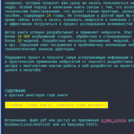
сведения, которые позволят вам сразу же начать пользоваться не
недра. Особый подход в написании книги связан с тем, что испол
техническим повествованием, что делает чтение приятным, увлека
пособие, содержащее 
24
 главы. Не откладывая в долгий ящик Вы м
прямо сейчас взять и начать осваивать нейросети в компании с э
и эффективнее погрузиться в процесс исследования возможностей 
Автор книги успешно разрабатывает и применяет нейросети. Опыт 
более 
10 000
 изображений создано, обработано и сгенерировано! 
более 
20
 моделей. Разработано несколько приложений, модулей, с
и api. Серьезный опыт погружения в проблематику аппликации ней
технологических звеньев адаптации. 

Поддержите проект и получите самую исперпывающую информацию о 
и практическом применении нейросетей от опытного разработчика 
автора с многолетним опытом работы в веб-разработке на проекта
уровня и масштаба.

СОДЕРЖАНИЕ

и краткая аннотация глав книги

[Спойлер (главы книги), кликните чтобы раскрыть]
Исполнение: файл pdf или доступ из приложения 
m_mag_single
 для
Windows/Linux/Android/ или из браузера html5.
