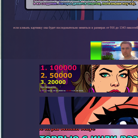
если кликать картинку она будет последовательно меняться в размерах от 916 до 1343 пикселей