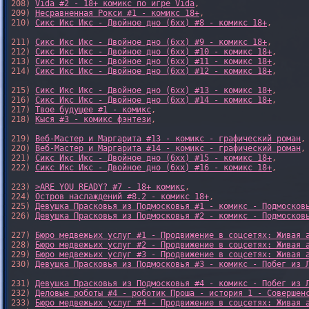
208) 
Vida #2 - 18+ комикс по игре Vida
,

209) 
Несравненная Рокси #1 - комикс 18+
,

210) 
Сикс Икс Икс - Двойное дно (6xx) #8 - комикс 18+
,

211) 
Сикс Икс Икс - Двойное дно (6xx) #9 - комикс 18+
,

212) 
Сикс Икс Икс - Двойное дно (6xx) #10 - комикс 18+
,

213) 
Сикс Икс Икс - Двойное дно (6xx) #11 - комикс 18+
,

214) 
Сикс Икс Икс - Двойное дно (6xx) #12 - комикс 18+
,

215) 
Сикс Икс Икс - Двойное дно (6xx) #13 - комикс 18+
,

216) 
Сикс Икс Икс - Двойное дно (6xx) #14 - комикс 18+
,

217) 
Твое будущее #1 - комикс
,

218) 
Кыся #3 - комикс фэнтези
,

219) 
Веб-Мастер и Маргарита #13 - комикс - графический роман
,

220) 
Веб-Мастер и Маргарита #14 - комикс - графический роман
,

221) 
Сикс Икс Икс - Двойное дно (6xx) #15 - комикс 18+
,

222) 
Сикс Икс Икс - Двойное дно (6xx) #16 - комикс 18+
,

223) 
>ARE YOU READY? #7 - 18+ комикс
,

224) 
Остров наслаждений #8.2 - комикс 18+
,

225) 
Девушка Прасковья из Подмосковья #1 - комикс - Подмосков
226) 
Девушка Прасковья из Подмосковья #2 - комикс - Подмосков
227) 
Бюро медвежьих услуг #1 - Продвижение в соцсетях: Живая 
228) 
Бюро медвежьих услуг #2 - Продвижение в соцсетях: Живая 
229) 
Бюро медвежьих услуг #3 - Продвижение в соцсетях: Живая 
230) 
Девушка Прасковья из Подмосковья #3 - комикс - Побег из 
231) 
Девушка Прасковья из Подмосковья #4 - комикс - Побег из 
232) 
Деловые роботы #4 - роботик Проша - история 1 - Совершен
233) 
Бюро медвежьих услуг #4 - Продвижение в соцсетях: Живая 