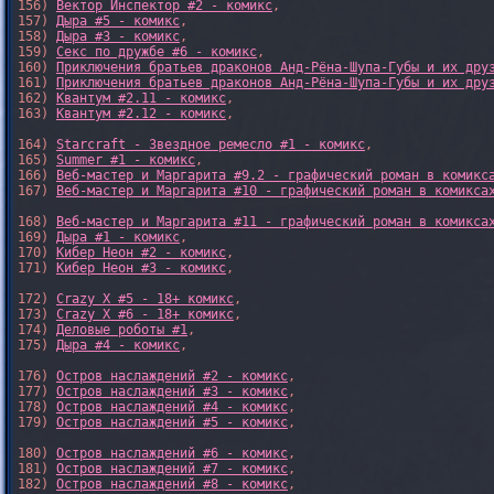
156) 
Вектор Инспектор #2 - комикс
,

157) 
Дыра #5 - комикс
,

158) 
Дыра #3 - комикс
,

159) 
Секс по дружбе #6 - комикс
,

160) 
Приключения братьев драконов Анд-Рёна-Шупа-Губы и их дру
161) 
Приключения братьев драконов Анд-Рёна-Шупа-Губы и их дру
162) 
Квантум #2.11 - комикс
,

163) 
Квантум #2.12 - комикс
,

164) 
Starcraft - Звездное ремесло #1 - комикс
,

165) 
Summer #1 - комикс
,

166) 
Веб-мастер и Маргарита #9.2 - графический роман в комикс
167) 
Веб-мастер и Маргарита #10 - графический роман в комикса
168) 
Веб-мастер и Маргарита #11 - графический роман в комикса
169) 
Дыра #1 - комикс
,

170) 
Кибер Неон #2 - комикс
,

171) 
Кибер Неон #3 - комикс
,

172) 
Crazy X #5 - 18+ комикс
,

173) 
Crazy X #6 - 18+ комикс
,

174) 
Деловые роботы #1
,

175) 
Дыра #4 - комикс
,

176) 
Остров наслаждений #2 - комикс
,

177) 
Остров наслаждений #3 - комикс
,

178) 
Остров наслаждений #4 - комикс
,

179) 
Остров наслаждений #5 - комикс
,

180) 
Остров наслаждений #6 - комикс
,

181) 
Остров наслаждений #7 - комикс
,

182) 
Остров наслаждений #8 - комикс
,
