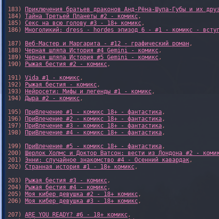
183) 
Приключения братьев драконов Анд-Рёна-Шупа-Губы и их дру
184) 
Тайна Третьей Планеты #2 - комикс
,

185) 
Секс на всю голову #3 - 18+ комикс
,

186) 
Многоликий: dress - hordes эпизод 6 - #1 - комикс - всту
187) 
Веб-Мастер и Маргарита - #12 - графический роман
,

188) 
Черная шляпа История #4 Gemini - комикс
,

189) 
Черная шляпа История #5 Gemini - комикс
,

190) 
Рыжая бестия #2 - комикс
,

191) 
Vida #1 - комикс
,

192) 
Рыжая бестия - комикс
,

193) 
Нейросети: Мифы и легенды #1 - комикс
,

194) 
Дыра #2 - комикс
,

195) 
ПриВлечение #1 - комикс 18+ - фантастика
,

196) 
ПриВлечение #2 - комикс 18+ - фантастика
,

197) 
ПриВлечение #3 - комикс 18+ - фантастика
,

198) 
ПриВлечение #4 - комикс 18+ - фантастика
,

199) 
ПриВлечение #5 - комикс 18+ - фантастика
,

200) 
Шерлок Холмс и Доктор Ватсон: вести из Лондона #2 - коми
201) 
Энни: случайное знакомство #4 - Осенний кавардак
,

202) 
Странная история #1 - 18+ комикс
,

203) 
Рыжая бестия #3 - комикс
,

204) 
Рыжая бестия #4 - комикс
,

205) 
Моя кибер девушка #2 - 18+ комикс
,

206) 
Моя кибер девушка #3 - 18+ комикс
,

207) 
ARE YOU READY? #6 - 18+ комикс
,
