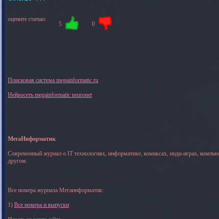
оцените статью:
5
0
Поисковая система megainformatic.ru
Нейросеть megainformatic neuronet
МегаИнформатик
Современный журнал о IT технологиях, информатике, комиксах, инди-играх, компь
другом.
Все номера журнала Мегаинформатик:
1)
Все номера и выпуски