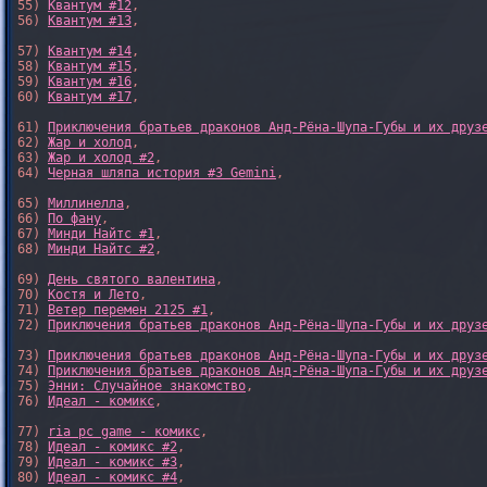
55) 
Квантум #12
,

56) 
Квантум #13
,

57) 
Квантум #14
,

58) 
Квантум #15
,

59) 
Квантум #16
,

60) 
Квантум #17
,

61) 
Приключения братьев драконов Анд-Рёна-Шупа-Губы и их друз
62) 
Жар и холод
,

63) 
Жар и холод #2
,

64) 
Черная шляпа история #3 Gemini
,

65) 
Миллинелла
,

66) 
По фану
,

67) 
Минди Найтс #1
,

68) 
Минди Найтс #2
,

69) 
День святого валентина
,

70) 
Костя и Лето
,

71) 
Ветер перемен 2125 #1
,

72) 
Приключения братьев драконов Анд-Рёна-Шупа-Губы и их друз
73) 
Приключения братьев драконов Анд-Рёна-Шупа-Губы и их друз
74) 
Приключения братьев драконов Анд-Рёна-Шупа-Губы и их друз
75) 
Энни: Случайное знакомство
,

76) 
Идеал - комикс
,

77) 
ria pc game - комикс
,

78) 
Идеал - комикс #2
,

79) 
Идеал - комикс #3
,

80) 
Идеал - комикс #4
,
