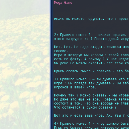
иначе вы можете подумать, что я прост
2) Правило номер 2 — никаких правил. 
этого затруднения ? Просто делай игру
Нет. Нет. Не надо ожидать слишком мно
голове.

Игра в которую мы играем в своей голо
есть по факту. А почему ? У нас недос
мы даже не можем охватить все свои хо
Одним словом смысл 2 правила - это ба
3) Правило номер 3 — вы думаете что г
игре ? Вы правда так думаете ? Вы заб
игроков в вашей игре.

Почему так ? Можно сказать - мы играе
Но даже это еще не все. Графика являе
состоит в том, что она вообще не глав
Что останется в сухом остатке ?

Вот это и есть ваша игра. Ах. Увы ? К
4) Правило номер 4 - игру должно быть
Игры не бывает никогда интересно дела