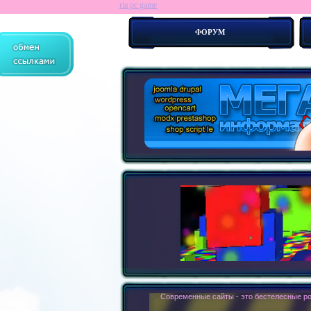
ria pc game
ФОРУМ
> :
Современные сайты - это бестелесные ро