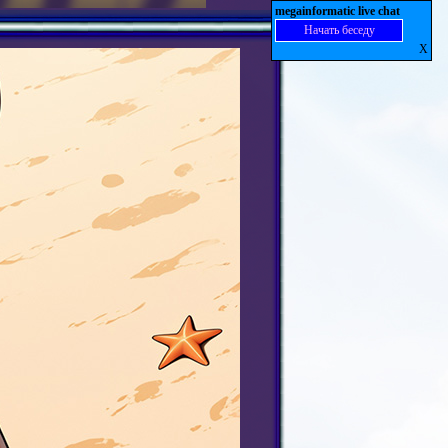
megainformatic live chat
Начать беседу
X