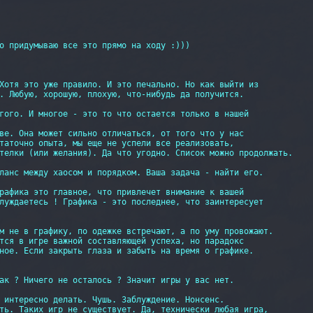
о придумываю все это прямо на ходу :)))

Хотя это уже правило. И это печально. Но как выйти из 

. Любую, хорошую, плохую, что-нибудь да получится.

гого. И многое - это то что остается только в нашей

ве. Она может сильно отличаться, от того что у нас

таточно опыта, мы еще не успели все реализовать,

телки (или желания). Да что угодно. Список можно продолжать.

ланс между хаосом и порядком. Ваша задача - найти его.

рафика это главное, что привлечет внимание к вашей

луждаетесь ! Графика - это последнее, что заинтересует

м не в графику, по одежке встречают, а по уму провожают.

тся в игре важной составляющей успеха, но парадокс

ное. Если закрыть глаза и забыть на время о графике.

ак ? Ничего не осталось ? Значит игры у вас нет.

 интересно делать. Чушь. Заблуждение. Нонсенс.

ть. Таких игр не существует. Да, технически любая игра,
