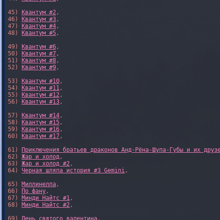
45) 
Квантум #2
,

46) 
Квантум #3
,

47) 
Квантум #4
,

48) 
Квантум #5
,

49) 
Квантум #6
,

50) 
Квантум #7
,

51) 
Квантум #8
,

52) 
Квантум #9
,

53) 
Квантум #10
,

54) 
Квантум #11
,

55) 
Квантум #12
,

56) 
Квантум #13
,

57) 
Квантум #14
,

58) 
Квантум #15
,

59) 
Квантум #16
,

60) 
Квантум #17
,

61) 
Приключения братьев драконов Анд-Рёна-Шупа-Губы и их друз
62) 
Жар и холод
,

63) 
Жар и холод #2
,

64) 
Черная шляпа история #3 Gemini
,

65) 
Миллинелла
,

66) 
По фану
,

67) 
Минди Найтс #1
,

68) 
Минди Найтс #2
,

69) 
День святого валентина
,
