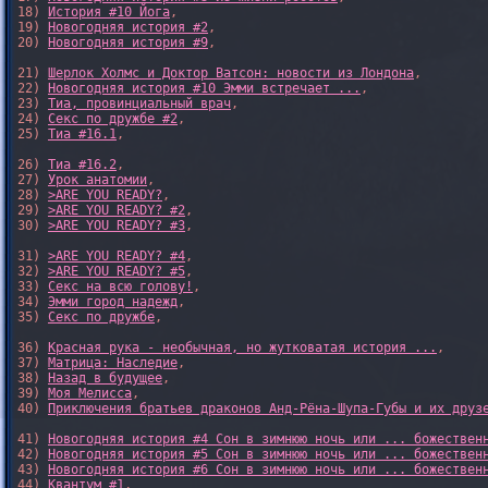
18) 
История #10 Йога
,

19) 
Новогодняя история #2
,

20) 
Новогодняя история #9
,

21) 
Шерлок Холмс и Доктор Ватсон: новости из Лондона
,

22) 
Новогодняя история #10 Эмми встречает ...
,

23) 
Тиа, провинциальный врач
,

24) 
Секс по дружбе #2
,

25) 
Тиа #16.1
,

26) 
Тиа #16.2
,

27) 
Урок анатомии
,

28) 
>ARE YOU READY?
,

29) 
>ARE YOU READY? #2
,

30) 
>ARE YOU READY? #3
,

31) 
>ARE YOU READY? #4
,

32) 
>ARE YOU READY? #5
,

33) 
Секс на всю голову!
,

34) 
Эмми город надежд
,

35) 
Секс по дружбе
,

36) 
Красная рука - необычная, но жутковатая история ...
,

37) 
Матрица: Наследие
, 

38) 
Назад в будущее
, 

39) 
Моя Мелисса
, 

40) 
Приключения братьев драконов Анд-Рёна-Шупа-Губы и их друз
41) 
Новогодняя история #4 Сон в зимнюю ночь или ... божествен
42) 
Новогодняя история #5 Сон в зимнюю ночь или ... божествен
43) 
Новогодняя история #6 Сон в зимнюю ночь или ... божествен
44) 
Квантум #1
,
