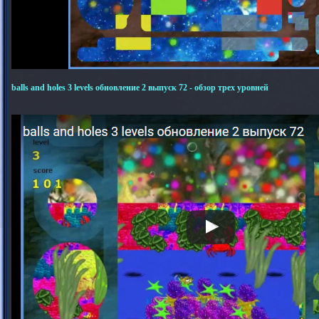
balls and holes 3 levels обновление 2 выпуск 72 - обзор трех уровней