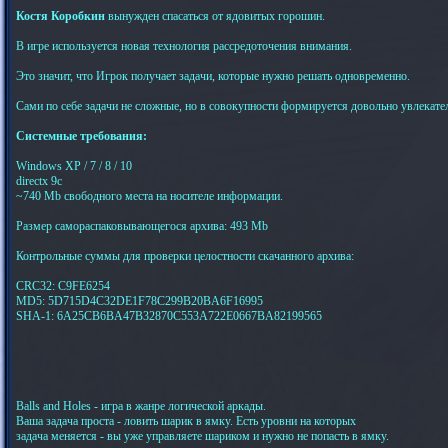
Костя Коробкин
вынужден спасаться от ядовитых горошин.
В игре используется новая технология рассредоточения внимания.
Это значит, что Игрок получает задачи, которые нужно решать одновременно.
Сами по себе задачи не сложные, но в совокупности формируется довольно увлекате
Системные требования:
Windows XP / 7 / 8 / 10
directx 9c
~740 Mb свободного места на носителе информации.
Размер самораспаковывающегося архива: 493 Mb
Контрольные суммы для проверки целостности скачанного архива:
CRC32: C9FE6254
MD5: 5D715D4C32DE1F78C299B20BA6F16995
SHA-1: 6A25CB6BA47B32870C553A722E0667BA82199565
Balls and Holes - игра в жанре логической аркады.
Ваша задача проста - ловить шарик в ямку. Есть уровни на которых
задача меняется - вы уже управляете шариком и нужно не попасть в ямку.