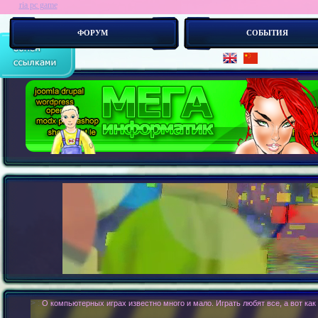
ria pc game
ФОРУМ
СОБЫТИЯ
> :
О компьютерных играх известно много и мало. Играть любят все, а вот как 