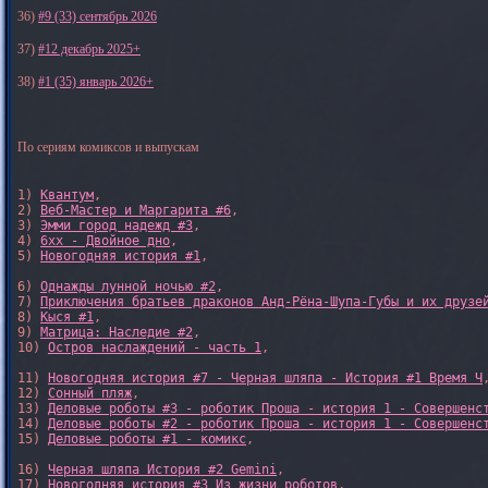
36)
#9 (33) сентябрь 2026
37)
#12 декабрь 2025+
38)
#1 (35) январь 2026+
По сериям комиксов и выпускам
1) 
Квантум
, 

2) 
Веб-Мастер и Маргарита #6
, 

3) 
Эмми город надежд #3
, 

4) 
6xx - Двойное дно
, 

5) 
Новогодняя история #1
, 

6) 
Однажды лунной ночью #2
, 

7) 
Приключения братьев драконов Анд-Рёна-Шупа-Губы и их друзе
8) 
Кыся #1
, 

9) 
Матрица: Наследие #2
, 

10) 
Остров наслаждений - часть 1
, 

11) 
Новогодняя история #7 - Черная шляпа - История #1 Время Ч
,
12) 
Сонный пляж
, 

13) 
Деловые роботы #3 - роботик Проша - история 1 - Совершенс
14) 
Деловые роботы #2 - роботик Проша - история 1 - Совершенс
15) 
Деловые роботы #1 - комикс
,

16) 
Черная шляпа История #2 Gemini
,

17) 
Новогодняя история #3 Из жизни роботов
,
