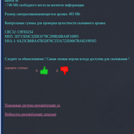
directx 9c
~740 Mb свободного места на носителе информации.
Размер самораспаковывающегося архива: 493 Mb
Контрольные суммы для проверки целостности скачанного архива:
CRC32: C9FE6254
MD5: 5D715D4C32DE1F78C299B20BA6F16995
SHA-1: 6A25CB6BA47B32870C553A722E0667BA82199565
Следите за обновлениями ! Самая свежая версия всегда доступна для скачивания !
оцените статью:
0
0
Поисковая система megainformatic.ru
Нейросеть megainformatic neuronet