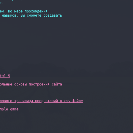
.

ем. По мере прохождения

 навыков, Вы сможете создавать

tml 5
ольные основы построения сайта
лового хранилища предложений в csv-файле
mple game