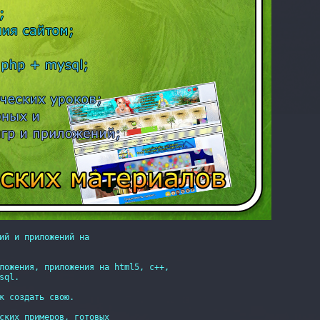
ий и приложений на

ложения, приложения на html5, c++,

ql.

к создать свою.

ских примеров, готовых
