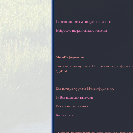
Поисковая система megainformatic.ru
Нейросеть megainformatic neuronet
МегаИнформатик
Современный журнал о IT технологиях, информати
другом.
Все номера журнала Мегаинформатик:
1)
Все номера и выпуски
Искать на карте сайта -
Карта сайта