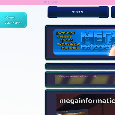
ria pc game
ФОРУМ
> :
Современные сайты - это бестелесные ро