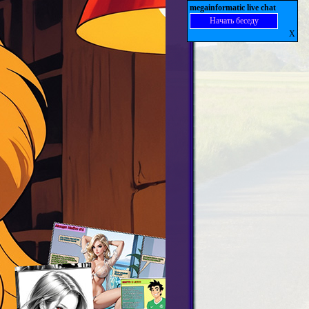
megainformatic live chat
Начать беседу
X