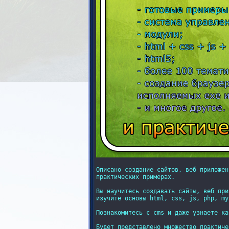
Описано создание сайтов, веб приложен
практических примерах.

Вы научитесь создавать сайты, веб при
изучите основы html, css, js, php, mys
Познакомитесь с cms и даже узнаете ка
Будет представлено множество практиче