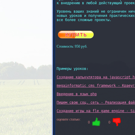
к внедрению в любой действующий проект
Уровень ваших знаний не ограничен нич
новых уроков и получения практических
все более сложные проекты.

Стоимость: 950 руб.
Примеры уроков:

Создание калькулятора на javascript h
megainformatic cms framework - Краеуг
Введение в язык php
Пишем свою соц. сеть - Реализация фай
Создание игры на fle game engine - Si
оцените статью:
0
0