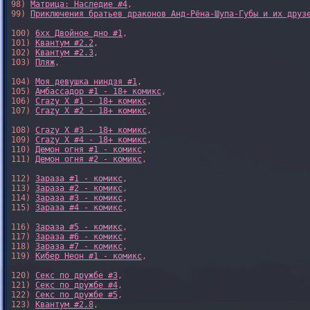
98) 
Матрица: Наследие #4
, 

99) 
Приключения братьев драконов Анд-Рёна-Шупа-Губы и их друз
100) 
6xx Двойное дно #1
,

101) 
Квантум #2.2
,

102) 
Квантум #2.3
,

103) 
Пляж
,

104) 
Моя девушка ниндзя #1
,

105) 
Амбассадор #1 - 18+ комикс
,

106) 
Crazy X #1 - 18+ комикс
,

107) 
Crazy X #2 - 18+ комикс
,

108) 
Crazy X #3 - 18+ комикс
,

109) 
Crazy X #4 - 18+ комикс
,

110) 
Демон огня #1 - комикс
,

111) 
Демон огня #2 - комикс
,

112) 
Зараза #1 - комикс
,

113) 
Зараза #2 - комикс
,

114) 
Зараза #3 - комикс
,

115) 
Зараза #4 - комикс
,

116) 
Зараза #5 - комикс
,

117) 
Зараза #6 - комикс
,

118) 
Зараза #7 - комикс
,

119) 
Кибер Неон #1 - комикс
,

120) 
Секс по дружбе #3
,

121) 
Секс по дружбе #4
,

122) 
Секс по дружбе #5
,

123) 
Квантум #2.8
,
