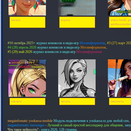
читать
играть
опять html5, pd
win/linux/andro
#10 октябрь 2025+
журнал комиксов и инди-игр
Мегаинформатик
,
#3 (27) март 20
#4 (28) апрель 2026
журнал комиксов и инди-игр
Мегаинформатик
,
#5 (29) май 2026
журнал комиксов и инди-игр
Мегаинформатик
скачать
читать
смотреть
megainfomatic yookassa module
Модуль подключения к yookassa.ru для любой cms,
megainformatic messenger
-
Лучший и самый простой мессенджер для общения,
запу
Что такое нейросеть?
- книга 2026, 128 страниц.