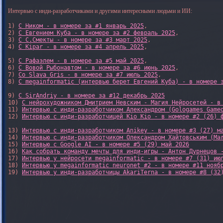
Интервью с инди-разработчиками и другими интересными людьми и ИИ:
1) 
С Ником - в номере за #1 январь 2025
, 

2) 
С Евгением Куба - в номере за #2 февраль 2025
, 

3) 
С С.Смекты - в номере за #3 март 2025
, 

4) 
С Kipar - в номере за #4 апрель 2025
, 

5) 
С Рафаэлем - в номере за #5 май 2025
, 

6) 
С Вовой Рыбонавтом - в номере за #6 июнь 2025
, 

7) 
Со Slava Gris - в номере за #7 июль 2025
, 

8) 
С megainformatic (интервью берет Евгений Куба) - в номере 
9) 
С SirAndriy - в номере за #12 декабрь 2025
10) 
С нейрохудожником Дмитрием Невским - Магия Нейросетей - в
11) 
Интервью с инди-разработчиком Александром (Gologames Game
12) 
Интервью с инди-разработчицей Kio Kio - в номере #2 (26) 
13) 
Интервью с инди-разработчиком Anikey - в номере #3 (27) м
14) 
Интервью с инди-разработчиком Олександром Хайтовським (Ma
15) 
Интервью с Google AI - в номере #5 (29) май 2026
16) 
Как собрать команду мечты для инди-игры - Антон Дурнецов 
17) 
Интервью у нейросети megainformatic - в номере #7 (31) ию
18) 
Интервью у megainformatic neuronet #2 - в номере #11 нояб
19) 
Интервью у инди-разработчицы AkariTerna - в номере #8 (32