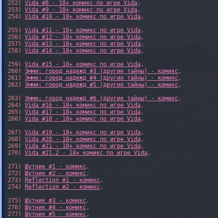
252) 
Vida #8 - 18+ комикс по игре Vida
,

253) 
Vida #9 - 18+ комикс по игре Vida
,

254) 
Vida #10 - 18+ комикс по игре Vida
,

255) 
Vida #11 - 18+ комикс по игре Vida
,

256) 
Vida #12 - 18+ комикс по игре Vida
,

257) 
Vida #13 - 18+ комикс по игре Vida
,

258) 
Vida #14 - 18+ комикс по игре Vida
,

259) 
Vida #15 - 18+ комикс по игре Vida
,

260) 
Эмми: город надежд #3 (другие тайны) - комикс
,

261) 
Эмми: город надежд #4 (другие тайны) - комикс
,

262) 
Эмми: город надежд #5 (другие тайны) - комикс
,

263) 
Эмми: город надежд #6 (другие тайны) - комикс
,

264) 
Vida #16 - 18+ комикс по игре Vida
,

265) 
Vida #17 - 18+ комикс по игре Vida
,

266) 
Vida #18 - 18+ комикс по игре Vida
,

267) 
Vida #19 - 18+ комикс по игре Vida
,

268) 
Vida #20 - 18+ комикс по игре Vida
,

269) 
Vida #21 - 18+ комикс по игре Vida
,

270) 
Vida #21.2 - 18+ комикс по игре Vida
,

271) 
Шутник #1 - комикс
,

272) 
Шутник #2 - комикс
,

273) 
Reflection #1 - комикс
,

274) 
Reflection #2 - комикс
,

275) 
Шутник #3 - комикс
,

276) 
Шутник #4 - комикс
,

277) 
Шутник #5 - комикс
,
