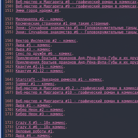
149) 
Веб-мастер и Маргарита #8 - графический роман в комиксах
,
150) 
Веб-мастер и Маргарита #9 - графический роман в комиксах
,
151) 
Эмми город надежд #4
,

152) 
Миллинелла #2 - комикс
,

153) 
Космические странники #1 они такие странные
,

154) 
Энни: Случайное знакомство #5 - Головокружительные танцы
155) 
Энни: Случайное знакомство #6 - Головокружительные танцы
156) 
Вектор Инспектор #2 - комикс
,

157) 
Дыра #5 - комикс
,

158) 
Дыра #3 - комикс
,

159) 
Секс по дружбе #6 - комикс
,

160) 
Приключения братьев драконов Анд-Рёна-Шупа-Губы и их дру
161) 
Приключения братьев драконов Анд-Рёна-Шупа-Губы и их дру
162) 
Квантум #2.11 - комикс
,

163) 
Квантум #2.12 - комикс
,

164) 
Starcraft - Звездное ремесло #1 - комикс
,

165) 
Summer #1 - комикс
,

166) 
Веб-мастер и Маргарита #9.2 - графический роман в комикс
167) 
Веб-мастер и Маргарита #10 - графический роман в комикса
168) 
Веб-мастер и Маргарита #11 - графический роман в комикса
169) 
Дыра #1 - комикс
,

170) 
Кибер Неон #2 - комикс
,

171) 
Кибер Неон #3 - комикс
,

172) 
Crazy X #5 - 18+ комикс
,

173) 
Crazy X #6 - 18+ комикс
,

174) 
Деловые роботы #1
,

175) 
Дыра #4 - комикс
,
