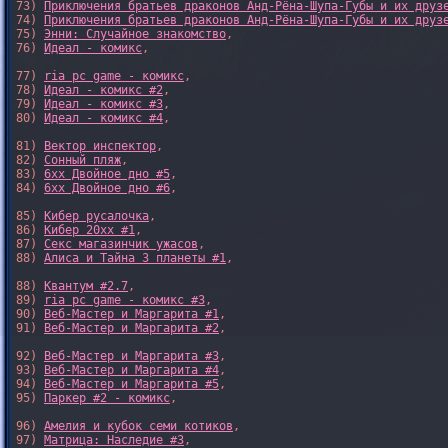
73) 
Приключения братьев драконов Анд-Рёна-Шупа-Губы и их друз
74) 
Приключения братьев драконов Анд-Рёна-Шупа-Губы и их друз
75) 
Энни: Случайное знакомство
,

76) 
Идеал - комикс
,

77) 
ria pc game - комикс
,

78) 
Идеал - комикс #2
,

79) 
Идеал - комикс #3
,

80) 
Идеал - комикс #4
,

81) 
Вектор инспектор
,

82) 
Сонный пляж
,

83) 
6xx Двойное дно #5
,

84) 
6xx Двойное дно #6
,

85) 
Кибер русалочка
,

86) 
Кибер 20xx #1
,

87) 
Секс магазинчик ужасов
,

88) 
Алиса и Тайна 3 планеты #1
,

88) 
Квантум #2.7
,

89) 
ria pc game - комикс #3
,

90) 
Веб-Мастер и Маргарита #1
,

91) 
Веб-Мастер и Маргарита #2
,

92) 
Веб-Мастер и Маргарита #3
,

93) 
Веб-Мастер и Маргарита #4
,

94) 
Веб-Мастер и Маргарита #5
,

95) 
Паркер #2 - комикс
,

96) 
Амелия и кубок семи котиков
,

97) 
Матрица: Наследие #3
, 
