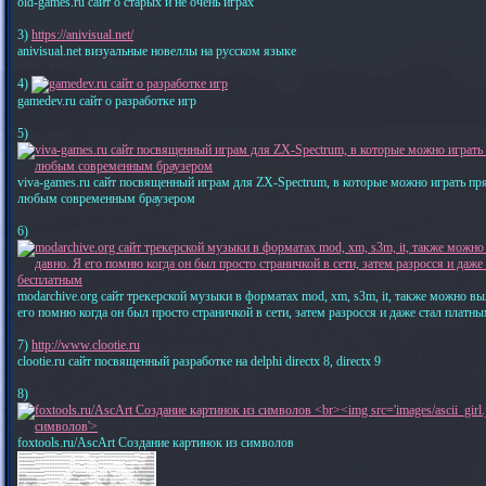
old-games.ru сайт о старых и не очень играх
3)
https://anivisual.net/
anivisual.net визуальные новеллы на русском языке
4)
gamedev.ru сайт о разработке игр
5)
viva-games.ru сайт посвященный играм для ZX-Spectrum, в которые можно играть пр
любым современным браузером
6)
modarchive.org сайт трекерской музыки в форматах mod, xm, s3m, it, также можно вы
его помню когда он был просто страничкой в сети, затем разросся и даже стал платн
7)
http://www.clootie.ru
clootie.ru сайт посвященный разработке на delphi directx 8, directx 9
8)
foxtools.ru/AscArt Создание картинок из символов