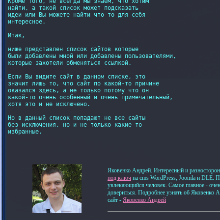
Кроме того, не всегда мы знаем, что хотим

найти, а такой список может подсказать

идеи или Вы можете найти что-то для себя

интересное.

Итак,

ниже представлен список сайтов которые

были добавлены мной или добавлены пользователями,

которые захотели обменяться ссылкой.

Если Вы видите сайт в данном списке, это

значит лишь то, что сайт по какой-то причине

оказался здесь, а не только потому что он

какой-то очень особенный и очень примечательный,

хотя это и не исключено.

Но в данный список попадают не все сайты

без исключения, но и не только какие-то 

избранные.

Яковенко Андрей. Интересный и разносторон
под ключ
на cms WordPress, Joomla и DLE. 
увлекающийся человек. Самое главное - оче
довериться. Подробнее узнать об Яковенко 
сайт -
Яковенко Андрей