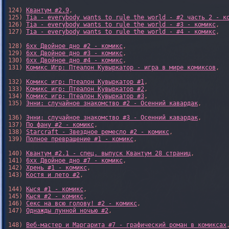
124) 
Квантум #2.9
,

125) 
Tia - everybody wants to rule the world - #2 часть 2 - к
126) 
Tia - everybody wants to rule the world - #3 - комикс
,

127) 
Tia - everybody wants to rule the world - #4 - комикс
,

128) 
6xx Двойное дно #2 - комикс
,

129) 
6xx Двойное дно #3 - комикс
,

130) 
6xx Двойное дно #4 - комикс
,

131) 
Комикс Игр: Птеалон Кувыркатор - игра в мире комиксов
,

132) 
Комикс игр: Птеалон Кувыркатор #1
,

133) 
Комикс игр: Птеалон Кувыркатор #2
,

134) 
Комикс игр: Птеалон Кувыркатор #3
,

135) 
Энни: случайное знакомство #2 - Осенний кавардак
,

136) 
Энни: случайное знакомство #3 - Осенний кавардак
,

137) 
По фану #2 - комикс
,

138) 
Starcraft - Звездное ремесло #2 - комикс
,

139) 
Полное превращение #1 - комикс
,

140) 
Квантум #2.1 - спец. выпуск Квантум 28 страниц
,

141) 
6xx Двойное дно #7 - комикс
,

142) 
Хрень #1 - комикс
,

143) 
Костя и лето #2
,

144) 
Кыся #1 - комикс
,

145) 
Кыся #2 - комикс
,

146) 
Секс на всю голову! #2 - комикс
,

147) 
Однажды лунной ночью #2
,

148) 
Веб-мастер и Маргарита #7 - графический роман в комиксах
,