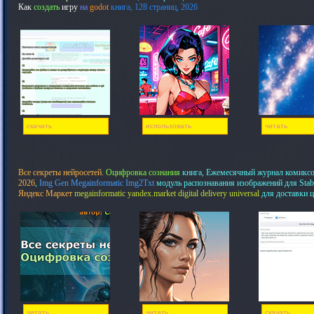
Как
создать
игру
на
godot
книга, 128 страниц, 2026
скачать
использовать
читать
Все секреты нейросетей.
Оцифровка сознания
книга, Ежемесячный журнал комикс
2026
,
Img Gen Megainformatic Img2Txt
модуль распознавания изображений для Stab
Яндекс Маркет
megainformatic yandex.market digital delivery universal
для доставки 
читать
читать
скачать