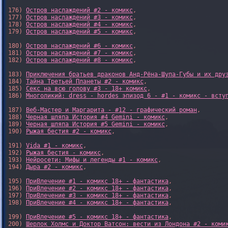
176) 
Остров наслаждений #2 - комикс
,

177) 
Остров наслаждений #3 - комикс
,

178) 
Остров наслаждений #4 - комикс
,

179) 
Остров наслаждений #5 - комикс
,

180) 
Остров наслаждений #6 - комикс
,

181) 
Остров наслаждений #7 - комикс
,

182) 
Остров наслаждений #8 - комикс
,

183) 
Приключения братьев драконов Анд-Рёна-Шупа-Губы и их дру
184) 
Тайна Третьей Планеты #2 - комикс
,

185) 
Секс на всю голову #3 - 18+ комикс
,

186) 
Многоликий: dress - hordes эпизод 6 - #1 - комикс - всту
187) 
Веб-Мастер и Маргарита - #12 - графический роман
,

188) 
Черная шляпа История #4 Gemini - комикс
,

189) 
Черная шляпа История #5 Gemini - комикс
,

190) 
Рыжая бестия #2 - комикс
,

191) 
Vida #1 - комикс
,

192) 
Рыжая бестия - комикс
,

193) 
Нейросети: Мифы и легенды #1 - комикс
,

194) 
Дыра #2 - комикс
,

195) 
ПриВлечение #1 - комикс 18+ - фантастика
,

196) 
ПриВлечение #2 - комикс 18+ - фантастика
,

197) 
ПриВлечение #3 - комикс 18+ - фантастика
,

198) 
ПриВлечение #4 - комикс 18+ - фантастика
,

199) 
ПриВлечение #5 - комикс 18+ - фантастика
,

200) 
Шерлок Холмс и Доктор Ватсон: вести из Лондона #2 - коми