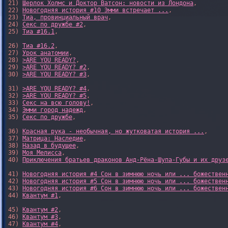
21) 
Шерлок Холмс и Доктор Ватсон: новости из Лондона
,

22) 
Новогодняя история #10 Эмми встречает ...
,

23) 
Тиа, провинциальный врач
,

24) 
Секс по дружбе #2
,

25) 
Тиа #16.1
,

26) 
Тиа #16.2
,

27) 
Урок анатомии
,

28) 
>ARE YOU READY?
,

29) 
>ARE YOU READY? #2
,

30) 
>ARE YOU READY? #3
,

31) 
>ARE YOU READY? #4
,

32) 
>ARE YOU READY? #5
,

33) 
Секс на всю голову!
,

34) 
Эмми город надежд
,

35) 
Секс по дружбе
,

36) 
Красная рука - необычная, но жутковатая история ...
,

37) 
Матрица: Наследие
, 

38) 
Назад в будущее
, 

39) 
Моя Мелисса
, 

40) 
Приключения братьев драконов Анд-Рёна-Шупа-Губы и их друз
41) 
Новогодняя история #4 Сон в зимнюю ночь или ... божествен
42) 
Новогодняя история #5 Сон в зимнюю ночь или ... божествен
43) 
Новогодняя история #6 Сон в зимнюю ночь или ... божествен
44) 
Квантум #1
,

45) 
Квантум #2
,

46) 
Квантум #3
,

47) 
Квантум #4
,
