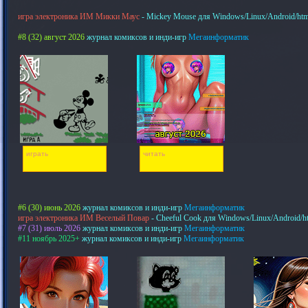
игра электроника ИМ Микки Маус
- Mickey Mouse для Windows/Linux/Android/htm
#8 (32) август 2026
журнал комиксов и инди-игр
Мегаинформатик
играть
читать
#6 (30) июнь 2026
журнал комиксов и инди-игр
Мегаинформатик
игра электроника ИМ Веселый Повар
- Cheeful Cook для Windows/Linux/Android/h
#7 (31) июль 2026
журнал комиксов и инди-игр
Мегаинформатик
#11 ноябрь 2025+
журнал комиксов и инди-игр
Мегаинформатик