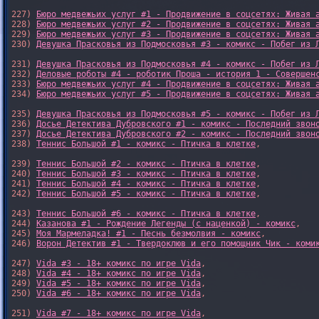
227) 
Бюро медвежьих услуг #1 - Продвижение в соцсетях: Живая 
228) 
Бюро медвежьих услуг #2 - Продвижение в соцсетях: Живая 
229) 
Бюро медвежьих услуг #3 - Продвижение в соцсетях: Живая 
230) 
Девушка Прасковья из Подмосковья #3 - комикс - Побег из 
231) 
Девушка Прасковья из Подмосковья #4 - комикс - Побег из 
232) 
Деловые роботы #4 - роботик Проша - история 1 - Совершен
233) 
Бюро медвежьих услуг #4 - Продвижение в соцсетях: Живая 
234) 
Бюро медвежьих услуг #5 - Продвижение в соцсетях: Живая 
235) 
Девушка Прасковья из Подмосковья #5 - комикс - Побег из 
236) 
Досье Детектива Дубровского #1 - комикс - Последний звон
237) 
Досье Детектива Дубровского #2 - комикс - Последний звон
238) 
Теннис Большой #1 - комикс - Птичка в клетке
,

239) 
Теннис Большой #2 - комикс - Птичка в клетке
,

240) 
Теннис Большой #3 - комикс - Птичка в клетке
,

241) 
Теннис Большой #4 - комикс - Птичка в клетке
,

242) 
Теннис Большой #5 - комикс - Птичка в клетке
,

243) 
Теннис Большой #6 - комикс - Птичка в клетке
,

244) 
Казанова #1 - Рождение Легенды (с наценкой) - комикс
,

245) 
Моя Мармеладка! #1 - Песнь безмолвия - комикс
,

246) 
Ворон Детектив #1 - Твердоклюв и его помощник Чик - коми
247) 
Vida #3 - 18+ комикс по игре Vida
,

248) 
Vida #4 - 18+ комикс по игре Vida
,

249) 
Vida #5 - 18+ комикс по игре Vida
,

250) 
Vida #6 - 18+ комикс по игре Vida
,

251) 
Vida #7 - 18+ комикс по игре Vida
,
