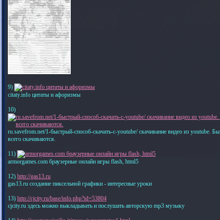
9)
citaty.info цитаты и афоризмы
10)
ru.savefrom.net/1-быстрый-способ-скачать-с-youtube/ скачивание видео из youtube. Б
всего скачиваются.
11)
armorgames.com браузерные онлайн игры flash, html5
12)
http://gas13.ru
gas13.ru создание пиксельной графики - интересные уроки
13)
http://cjcity.ru/base/info.php?id=53804
cjcity.ru здесь можно выкладывать и послушать авторскую mp3 музыку