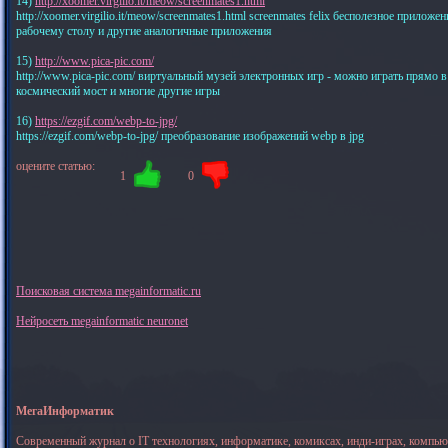
14)
http://xoomer.virgilio.it/meow/screenmates1.html
http://xoomer.virgilio.it/meow/screenmates1.html screenmates felix бесполезное прило
рабочему столу и другие аналогичные приложения
15)
http://www.pica-pic.com/
http://www.pica-pic.com/ виртуальный музей электронных игр - можно играть прямо в б
космический мост и многие другие игры
16)
https://ezgif.com/webp-to-jpg/
https://ezgif.com/webp-to-jpg/ преобразование изображений webp в jpg
оцените статью:
1
0
Поисковая система megainformatic.ru
Нейросеть megainformatic neuronet
МегаИнформатик
Современный журнал о IT технологиях, информатике, комиксах, инди-играх, компь