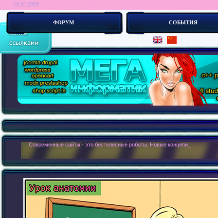
ria pc game
ФОРУМ
СОБЫТИЯ
> :
Современные сайты - это бестелесные роботы. Новые концепии создания с