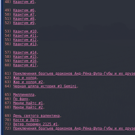
48) 
Квантум #5
,

49) 
Квантум #6
,

50) 
Квантум #7
,

51) 
Квантум #8
,

52) 
Квантум #9
,

53) 
Квантум #10
,

54) 
Квантум #11
,

55) 
Квантум #12
,

56) 
Квантум #13
,

57) 
Квантум #14
,

58) 
Квантум #15
,

59) 
Квантум #16
,

60) 
Квантум #17
,

61) 
Приключения братьев драконов Анд-Рёна-Шупа-Губы и их друз
62) 
Жар и холод
,

63) 
Жар и холод #2
,

64) 
Черная шляпа история #3 Gemini
,

65) 
Миллинелла
,

66) 
По фану
,

67) 
Минди Найтс #1
,

68) 
Минди Найтс #2
,

69) 
День святого валентина
,

70) 
Костя и Лето
,

71) 
Ветер перемен 2125 #1
,

72) 
Приключения братьев драконов Анд-Рёна-Шупа-Губы и их друз