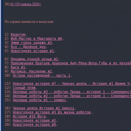
38)
#1 (35) январь 2026+
По сериям комиксов и выпускам
1) 
Квантум
, 

2) 
Веб-Мастер и Маргарита #6
, 

3) 
Эмми город надежд #3
, 

4) 
6xx - Двойное дно
, 

5) 
Новогодняя история #1
, 

6) 
Однажды лунной ночью #2
, 

7) 
Приключения братьев драконов Анд-Рёна-Шупа-Губы и их друзе
8) 
Кыся #1
, 

9) 
Матрица: Наследие #2
, 

10) 
Остров наслаждений - часть 1
, 

11) 
Новогодняя история #7 - Черная шляпа - История #1 Время Ч
,
12) 
Сонный пляж
, 

13) 
Деловые роботы #3 - роботик Проша - история 1 - Совершенс
14) 
Деловые роботы #2 - роботик Проша - история 1 - Совершенс
15) 
Деловые роботы #1 - комикс
,

16) 
Черная шляпа История #2 Gemini
,

17) 
Новогодняя история #3 Из жизни роботов
,

18) 
История #10 Йога
,

19) 
Новогодняя история #2
,

20) 
Новогодняя история #9
,
