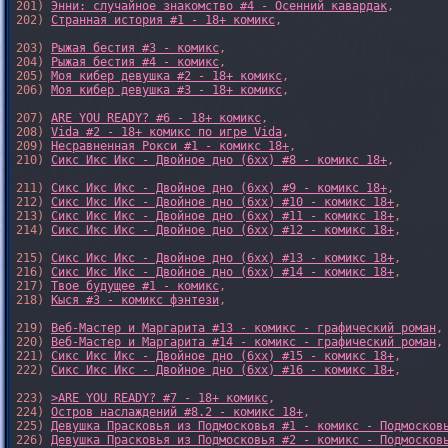
201) 
Энни: случайное знакомство #4 - Осенний кавардак
,

202) 
Странная история #1 - 18+ комикс
,

203) 
Рыжая бестия #3 - комикс
,

204) 
Рыжая бестия #4 - комикс
,

205) 
Моя кибер девушка #2 - 18+ комикс
,

206) 
Моя кибер девушка #3 - 18+ комикс
,

207) 
ARE YOU READY? #6 - 18+ комикс
,

208) 
Vida #2 - 18+ комикс по игре Vida
,

209) 
Несравненная Рокси #1 - комикс 18+
,

210) 
Сикс Икс Икс - Двойное дно (6xx) #8 - комикс 18+
,

211) 
Сикс Икс Икс - Двойное дно (6xx) #9 - комикс 18+
,

212) 
Сикс Икс Икс - Двойное дно (6xx) #10 - комикс 18+
,

213) 
Сикс Икс Икс - Двойное дно (6xx) #11 - комикс 18+
,

214) 
Сикс Икс Икс - Двойное дно (6xx) #12 - комикс 18+
,

215) 
Сикс Икс Икс - Двойное дно (6xx) #13 - комикс 18+
,

216) 
Сикс Икс Икс - Двойное дно (6xx) #14 - комикс 18+
,

217) 
Твое будущее #1 - комикс
,

218) 
Кыся #3 - комикс фэнтези
,

219) 
Веб-Мастер и Маргарита #13 - комикс - графический роман
,

220) 
Веб-Мастер и Маргарита #14 - комикс - графический роман
,

221) 
Сикс Икс Икс - Двойное дно (6xx) #15 - комикс 18+
,

222) 
Сикс Икс Икс - Двойное дно (6xx) #16 - комикс 18+
,

223) 
>ARE YOU READY? #7 - 18+ комикс
,

224) 
Остров наслаждений #8.2 - комикс 18+
,

225) 
Девушка Прасковья из Подмосковья #1 - комикс - Подмосков
226) 
Девушка Прасковья из Подмосковья #2 - комикс - Подмосков