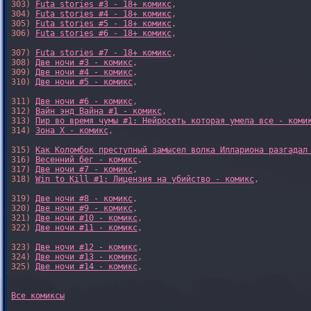
303) 
Futa stories #3 - 18+ комикс
,

304) 
Futa stories #4 - 18+ комикс
,

305) 
Futa stories #5 - 18+ комикс
,

306) 
Futa stories #6 - 18+ комикс
,

307) 
Futa stories #7 - 18+ комикс
,

308) 
Две ночи #3 - комикс
,

309) 
Две ночи #4 - комикс
,

310) 
Две ночи #5 - комикс
,

311) 
Две ночи #6 - комикс
,

312) 
Вайн энд Вайна #1 - комикс
,

313) 
Пир во время чумы #1: Нейросеть которая умела все - коми
314) 
Зона X - комикс
,

315) 
Как Коломбок преступный замысел волка Иллариона разгадал
316) 
Весенний бег - комикс
,

317) 
Две ночи #7 - комикс
,

318) 
Win to Kill #1: Лицензия на убийство - комикс
,

319) 
Две ночи #8 - комикс
,

320) 
Две ночи #9 - комикс
,

321) 
Две ночи #10 - комикс
,

322) 
Две ночи #11 - комикс
,

323) 
Две ночи #12 - комикс
,

324) 
Две ночи #13 - комикс
,

325) 
Две ночи #14 - комикс
,

Все комиксы