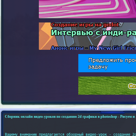
Сборник онлайн видео-уроков по созданию 2d графики в photoshop - Рисуем и
Вашему вниманию предлагается обзорный видео-урок - создание 2d