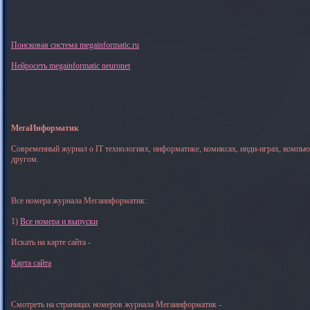
Поисковая система megainformatic.ru
Нейросеть megainformatic neuronet
МегаИнформатик
Современный журнал о IT технологиях, информатике, комиксах, инди-играх, компь
другом.
Все номера журнала Мегаинформатик:
1)
Все номера и выпуски
Искать на карте сайта -
Карта сайта
Смотреть на страницах номеров журнала Мегаинформатик -