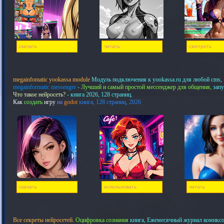
скачать
читать
смотреть
megainfomatic yookassa module
Модуль подключения к yookassa.ru для любой cms,
megainformatic messenger
-
Лучший и самый простой мессенджер для общения,
запу
Что такое нейросеть?
- книга 2026, 128 страниц.
Как
создать
игру
на
godot
книга, 128 страниц, 2026
скачать
использовать
читать
Все секреты нейросетей.
Оцифровка сознания
книга, Ежемесячный журнал комикс