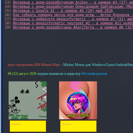
13) 
Интервью с инди-разработчиком Anikey - в номере #3 (27) м
14) 
Интервью с инди-разработчиком Олександром Хайтовським (Ma
15) 
Интервью с Google AI - в номере #5 (29) май 2026
16) 
Как собрать команду мечты для инди-игры - Антон Дурнецов 
17) 
Интервью у нейросети megainformatic - в номере #7 (31) ию
18) 
Интервью у megainformatic neuronet #2 - в номере #11 нояб
19) 
Интервью у инди-разработчицы AkariTerna - в номере #8 (32
игра электроника ИМ Микки Маус
- Mickey Mouse для Windows/Linux/Android/htm
#8 (32) август 2026
журнал комиксов и инди-игр
Мегаинформатик
играть
читать