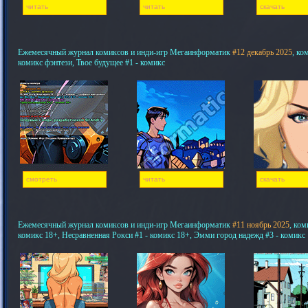
читать
читать
скачать
Ежемесячный журнал комиксов и инди-игр Мегаинформатик
#12 декабрь 2025
, ко
комикс фэнтези, Твое будущее #1 - комикс
смотреть
читать
скачать
Ежемесячный журнал комиксов и инди-игр Мегаинформатик
#11 ноябрь 2025
, ком
комикс 18+, Несравненная Рокси #1 - комикс 18+, Эмми город надежд #3 - комикс