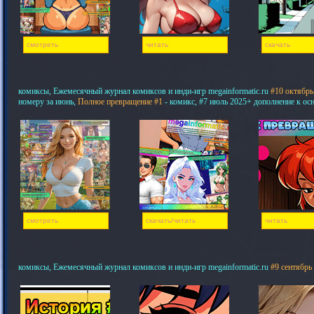
смотреть
читать
скачать
комиксы, Ежемесячный журнал комиксов и инди-игр megainformatic.ru
#10 октябрь
номеру за июнь,
Полное превращение #1
- комикс, #7 июль 2025+ дополнение к ос
смотреть
скачать/читать
читать
комиксы, Ежемесячный журнал комиксов и инди-игр megainformatic.ru
#9 сентябрь