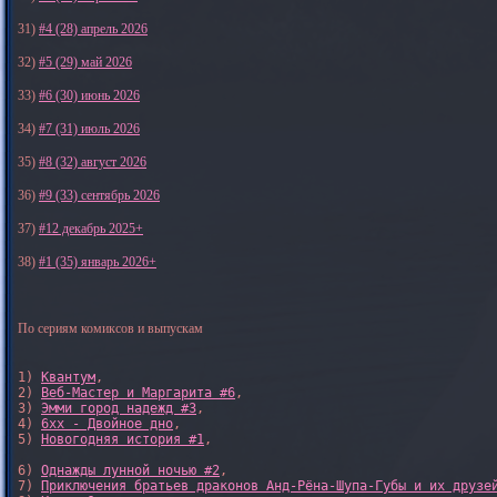
31)
#4 (28) апрель 2026
32)
#5 (29) май 2026
33)
#6 (30) июнь 2026
34)
#7 (31) июль 2026
35)
#8 (32) август 2026
36)
#9 (33) сентябрь 2026
37)
#12 декабрь 2025+
38)
#1 (35) январь 2026+
По сериям комиксов и выпускам
1) 
Квантум
, 

2) 
Веб-Мастер и Маргарита #6
, 

3) 
Эмми город надежд #3
, 

4) 
6xx - Двойное дно
, 

5) 
Новогодняя история #1
, 

6) 
Однажды лунной ночью #2
, 

7) 
Приключения братьев драконов Анд-Рёна-Шупа-Губы и их друзе