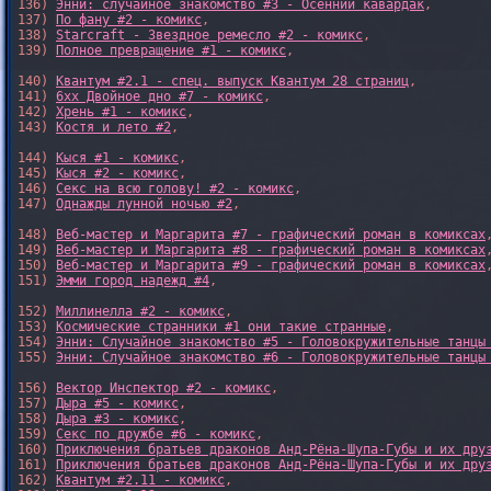
136) 
Энни: случайное знакомство #3 - Осенний кавардак
,

137) 
По фану #2 - комикс
,

138) 
Starcraft - Звездное ремесло #2 - комикс
,

139) 
Полное превращение #1 - комикс
,

140) 
Квантум #2.1 - спец. выпуск Квантум 28 страниц
,

141) 
6xx Двойное дно #7 - комикс
,

142) 
Хрень #1 - комикс
,

143) 
Костя и лето #2
,

144) 
Кыся #1 - комикс
,

145) 
Кыся #2 - комикс
,

146) 
Секс на всю голову! #2 - комикс
,

147) 
Однажды лунной ночью #2
,

148) 
Веб-мастер и Маргарита #7 - графический роман в комиксах
,
149) 
Веб-мастер и Маргарита #8 - графический роман в комиксах
,
150) 
Веб-мастер и Маргарита #9 - графический роман в комиксах
,
151) 
Эмми город надежд #4
,

152) 
Миллинелла #2 - комикс
,

153) 
Космические странники #1 они такие странные
,

154) 
Энни: Случайное знакомство #5 - Головокружительные танцы
155) 
Энни: Случайное знакомство #6 - Головокружительные танцы
156) 
Вектор Инспектор #2 - комикс
,

157) 
Дыра #5 - комикс
,

158) 
Дыра #3 - комикс
,

159) 
Секс по дружбе #6 - комикс
,

160) 
Приключения братьев драконов Анд-Рёна-Шупа-Губы и их дру
161) 
Приключения братьев драконов Анд-Рёна-Шупа-Губы и их дру
162) 
Квантум #2.11 - комикс
,
