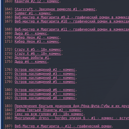
163) 
Квантум #2.12 - комикс
,

164) 
Starcraft - Звездное ремесло #1 - комикс
,

165) 
Summer #1 - комикс
,

166) 
Веб-мастер и Маргарита #9.2 - графический роман в комикс
167) 
Веб-мастер и Маргарита #10 - графический роман в комикса
168) 
Веб-мастер и Маргарита #11 - графический роман в комикса
169) 
Дыра #1 - комикс
,

170) 
Кибер Неон #2 - комикс
,

171) 
Кибер Неон #3 - комикс
,

172) 
Crazy X #5 - 18+ комикс
,

173) 
Crazy X #6 - 18+ комикс
,

174) 
Деловые роботы #1
,

175) 
Дыра #4 - комикс
,

176) 
Остров наслаждений #2 - комикс
,

177) 
Остров наслаждений #3 - комикс
,

178) 
Остров наслаждений #4 - комикс
,

179) 
Остров наслаждений #5 - комикс
,

180) 
Остров наслаждений #6 - комикс
,

181) 
Остров наслаждений #7 - комикс
,

182) 
Остров наслаждений #8 - комикс
,

183) 
Приключения братьев драконов Анд-Рёна-Шупа-Губы и их дру
184) 
Тайна Третьей Планеты #2 - комикс
,

185) 
Секс на всю голову #3 - 18+ комикс
,

186) 
Многоликий: dress - hordes эпизод 6 - #1 - комикс - всту
187) 
Веб-Мастер и Маргарита - #12 - графический роман
,
