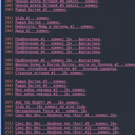
188) 
Черная шляпа История #4 Gemini - комикс
,

189) 
Черная шляпа История #5 Gemini - комикс
,

190) 
Рыжая бестия #2 - комикс
,

191) 
Vida #1 - комикс
,

192) 
Рыжая бестия - комикс
,

193) 
Нейросети: Мифы и легенды #1 - комикс
,

194) 
Дыра #2 - комикс
,

195) 
ПриВлечение #1 - комикс 18+ - фантастика
,

196) 
ПриВлечение #2 - комикс 18+ - фантастика
,

197) 
ПриВлечение #3 - комикс 18+ - фантастика
,

198) 
ПриВлечение #4 - комикс 18+ - фантастика
,

199) 
ПриВлечение #5 - комикс 18+ - фантастика
,

200) 
Шерлок Холмс и Доктор Ватсон: вести из Лондона #2 - коми
201) 
Энни: случайное знакомство #4 - Осенний кавардак
,

202) 
Странная история #1 - 18+ комикс
,

203) 
Рыжая бестия #3 - комикс
,

204) 
Рыжая бестия #4 - комикс
,

205) 
Моя кибер девушка #2 - 18+ комикс
,

206) 
Моя кибер девушка #3 - 18+ комикс
,

207) 
ARE YOU READY? #6 - 18+ комикс
,

208) 
Vida #2 - 18+ комикс по игре Vida
,

209) 
Несравненная Рокси #1 - комикс 18+
,

210) 
Сикс Икс Икс - Двойное дно (6xx) #8 - комикс 18+
,

211) 
Сикс Икс Икс - Двойное дно (6xx) #9 - комикс 18+
,

212) 
Сикс Икс Икс - Двойное дно (6xx) #10 - комикс 18+
,

213) 
Сикс Икс Икс - Двойное дно (6xx) #11 - комикс 18+
,
