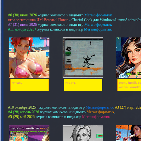
#6 (30) июнь 2026
журнал комиксов и инди-игр
Мегаинформатик
игра электроника ИМ Веселый Повар
- Cheeful Cook для Windows/Linux/Android/h
#7 (31) июль 2026
журнал комиксов и инди-игр
Мегаинформатик
#11 ноябрь 2025+
журнал комиксов и инди-игр
Мегаинформатик
читать
играть
опять html5, pd
win/linux/andro
#10 октябрь 2025+
журнал комиксов и инди-игр
Мегаинформатик
,
#3 (27) март 20
#4 (28) апрель 2026
журнал комиксов и инди-игр
Мегаинформатик
,
#5 (29) май 2026
журнал комиксов и инди-игр
Мегаинформатик