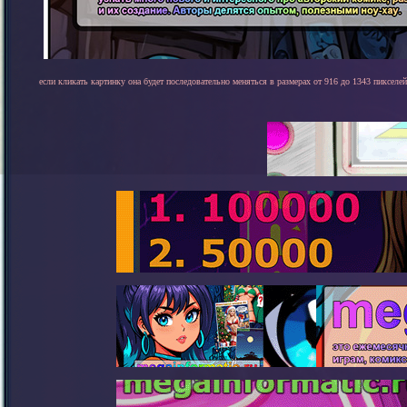
если кликать картинку она будет последовательно меняться в размерах от 916 до 1343 пикселей