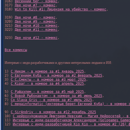
316) 
Весенний бег - комикс
,

317) 
Две ночи #7 - комикс
,

318) 
Win to Kill #1: Лицензия на убийство - комикс
,

319) 
Две ночи #8 - комикс
,

320) 
Две ночи #9 - комикс
,

321) 
Две ночи #10 - комикс
,

322) 
Две ночи #11 - комикс
,

323) 
Две ночи #12 - комикс
,

Все комиксы
Интервью с инди-разработчиками и другими интересными людьми и ИИ:
1) 
С Ником - в номере за #1 январь 2025
, 

2) 
С Евгением Куба - в номере за #2 февраль 2025
, 

3) 
С С.Смекты - в номере за #3 март 2025
, 

4) 
С Kipar - в номере за #4 апрель 2025
, 

5) 
С Рафаэлем - в номере за #5 май 2025
, 

6) 
С Вовой Рыбонавтом - в номере за #6 июнь 2025
, 

7) 
Со Slava Gris - в номере за #7 июль 2025
, 

8) 
С megainformatic (интервью берет Евгений Куба) - в номере 
9) 
С SirAndriy - в номере за #12 декабрь 2025
10) 
С нейрохудожником Дмитрием Невским - Магия Нейросетей - в
11) 
Интервью с инди-разработчиком Александром (Gologames Game
12) 
Интервью с инди-разработчицей Kio Kio - в номере #2 (26) 