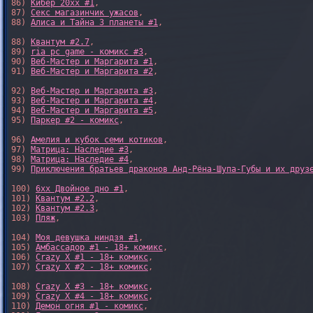
86) 
Кибер 20xx #1
,

87) 
Секс магазинчик ужасов
,

88) 
Алиса и Тайна 3 планеты #1
,

88) 
Квантум #2.7
,

89) 
ria pc game - комикс #3
,

90) 
Веб-Мастер и Маргарита #1
,

91) 
Веб-Мастер и Маргарита #2
,

92) 
Веб-Мастер и Маргарита #3
,

93) 
Веб-Мастер и Маргарита #4
,

94) 
Веб-Мастер и Маргарита #5
,

95) 
Паркер #2 - комикс
,

96) 
Амелия и кубок семи котиков
,

97) 
Матрица: Наследие #3
, 

98) 
Матрица: Наследие #4
, 

99) 
Приключения братьев драконов Анд-Рёна-Шупа-Губы и их друз
100) 
6xx Двойное дно #1
,

101) 
Квантум #2.2
,

102) 
Квантум #2.3
,

103) 
Пляж
,

104) 
Моя девушка ниндзя #1
,

105) 
Амбассадор #1 - 18+ комикс
,

106) 
Crazy X #1 - 18+ комикс
,

107) 
Crazy X #2 - 18+ комикс
,

108) 
Crazy X #3 - 18+ комикс
,

109) 
Crazy X #4 - 18+ комикс
,

110) 
Демон огня #1 - комикс
,
