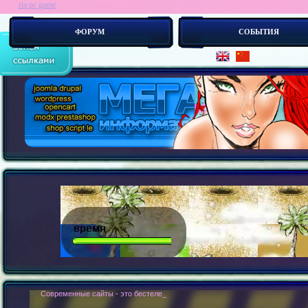
ria pc game
ФОРУМ
СОБЫТИЯ
> :
Современные сайты - это бестелесные роботы. Новые концепии создания с