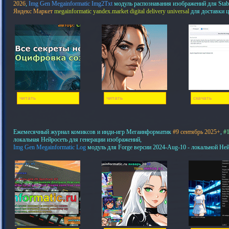
2026
,
Img Gen Megainformatic Img2Txt
модуль распознавания изображений для Stab
Яндекс Маркет
megainformatic yandex.market digital delivery universal
для доставки 
читать
читать
скачать
Ежемесячный журнал комиксов и инди-игр Мегаинформатик
#9 сентябрь 2025+
,
#1
локальная Нейросеть для генерации изображений,
Img Gen Megainformatic Log
модуль для Forge версии 2024-Aug-10 - локальной Не