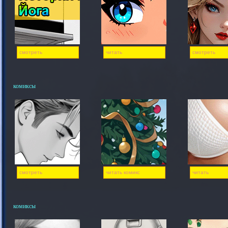
смотреть
читать
смотреть
комиксы
смотреть
читать комикс
читать
комиксы