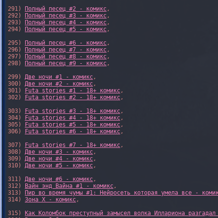
291) 
Полный песец #2 - комикс
,

292) 
Полный песец #3 - комикс
,

293) 
Полный песец #4 - комикс
,

294) 
Полный песец #5 - комикс
,

295) 
Полный песец #6 - комикс
,

296) 
Полный песец #7 - комикс
,

297) 
Полный песец #8 - комикс
,

298) 
Полный песец #9 - комикс
,

299) 
Две ночи #1 - комикс
,

300) 
Две ночи #2 - комикс
,

301) 
Futa stories #1 - 18+ комикс
,

302) 
Futa stories #2 - 18+ комикс
,

303) 
Futa stories #3 - 18+ комикс
,

304) 
Futa stories #4 - 18+ комикс
,

305) 
Futa stories #5 - 18+ комикс
,

306) 
Futa stories #6 - 18+ комикс
,

307) 
Futa stories #7 - 18+ комикс
,

308) 
Две ночи #3 - комикс
,

309) 
Две ночи #4 - комикс
,

310) 
Две ночи #5 - комикс
,

311) 
Две ночи #6 - комикс
,

312) 
Вайн энд Вайна #1 - комикс
,

313) 
Пир во время чумы #1: Нейросеть которая умела все - коми
314) 
Зона X - комикс
,

315) 
Как Коломбок преступный замысел волка Иллариона разгадал