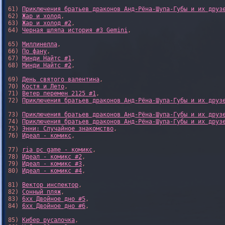
61) 
Приключения братьев драконов Анд-Рёна-Шупа-Губы и их друз
62) 
Жар и холод
,

63) 
Жар и холод #2
,

64) 
Черная шляпа история #3 Gemini
,

65) 
Миллинелла
,

66) 
По фану
,

67) 
Минди Найтс #1
,

68) 
Минди Найтс #2
,

69) 
День святого валентина
,

70) 
Костя и Лето
,

71) 
Ветер перемен 2125 #1
,

72) 
Приключения братьев драконов Анд-Рёна-Шупа-Губы и их друз
73) 
Приключения братьев драконов Анд-Рёна-Шупа-Губы и их друз
74) 
Приключения братьев драконов Анд-Рёна-Шупа-Губы и их друз
75) 
Энни: Случайное знакомство
,

76) 
Идеал - комикс
,

77) 
ria pc game - комикс
,

78) 
Идеал - комикс #2
,

79) 
Идеал - комикс #3
,

80) 
Идеал - комикс #4
,

81) 
Вектор инспектор
,

82) 
Сонный пляж
,

83) 
6xx Двойное дно #5
,

84) 
6xx Двойное дно #6
,

85) 
Кибер русалочка
,
