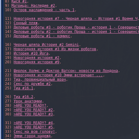
8) 
Кыся #1
, 

9) 
Матрица: Наследие #2
, 

10) 
Остров наслаждений - часть 1
, 

11) 
Новогодняя история #7 - Черная шляпа - История #1 Время Ч
,
12) 
Сонный пляж
, 

13) 
Деловые роботы #3 - роботик Проша - история 1 - Совершенс
14) 
Деловые роботы #2 - роботик Проша - история 1 - Совершенс
15) 
Деловые роботы #1 - комикс
,

16) 
Черная шляпа История #2 Gemini
,

17) 
Новогодняя история #3 Из жизни роботов
,

18) 
История #10 Йога
,

19) 
Новогодняя история #2
,

20) 
Новогодняя история #9
,

21) 
Шерлок Холмс и Доктор Ватсон: новости из Лондона
,

22) 
Новогодняя история #10 Эмми встречает ...
,

23) 
Тиа, провинциальный врач
,

24) 
Секс по дружбе #2
,

25) 
Тиа #16.1
,

26) 
Тиа #16.2
,

27) 
Урок анатомии
,

28) 
>ARE YOU READY?
,

29) 
>ARE YOU READY? #2
,

30) 
>ARE YOU READY? #3
,

31) 
>ARE YOU READY? #4
,

32) 
>ARE YOU READY? #5
,

33) 
Секс на всю голову!
,

34) 
Эмми город надежд
,
