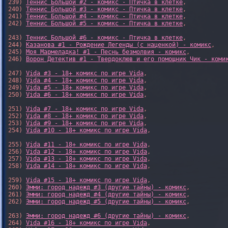
239) 
Теннис Большой #2 - комикс - Птичка в клетке
,

240) 
Теннис Большой #3 - комикс - Птичка в клетке
,

241) 
Теннис Большой #4 - комикс - Птичка в клетке
,

242) 
Теннис Большой #5 - комикс - Птичка в клетке
,

243) 
Теннис Большой #6 - комикс - Птичка в клетке
,

244) 
Казанова #1 - Рождение Легенды (с наценкой) - комикс
,

245) 
Моя Мармеладка! #1 - Песнь безмолвия - комикс
,

246) 
Ворон Детектив #1 - Твердоклюв и его помощник Чик - коми
247) 
Vida #3 - 18+ комикс по игре Vida
,

248) 
Vida #4 - 18+ комикс по игре Vida
,

249) 
Vida #5 - 18+ комикс по игре Vida
,

250) 
Vida #6 - 18+ комикс по игре Vida
,

251) 
Vida #7 - 18+ комикс по игре Vida
,

252) 
Vida #8 - 18+ комикс по игре Vida
,

253) 
Vida #9 - 18+ комикс по игре Vida
,

254) 
Vida #10 - 18+ комикс по игре Vida
,

255) 
Vida #11 - 18+ комикс по игре Vida
,

256) 
Vida #12 - 18+ комикс по игре Vida
,

257) 
Vida #13 - 18+ комикс по игре Vida
,

258) 
Vida #14 - 18+ комикс по игре Vida
,

259) 
Vida #15 - 18+ комикс по игре Vida
,

260) 
Эмми: город надежд #3 (другие тайны) - комикс
,

261) 
Эмми: город надежд #4 (другие тайны) - комикс
,

262) 
Эмми: город надежд #5 (другие тайны) - комикс
,

263) 
Эмми: город надежд #6 (другие тайны) - комикс
,

264) 
Vida #16 - 18+ комикс по игре Vida
,
