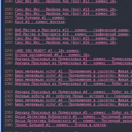
214) 
Сикс Икс Икс - Двойное дно (6xx) #12 - комикс 18+
,

215) 
Сикс Икс Икс - Двойное дно (6xx) #13 - комикс 18+
,

216) 
Сикс Икс Икс - Двойное дно (6xx) #14 - комикс 18+
,

217) 
Твое будущее #1 - комикс
,

218) 
Кыся #3 - комикс фэнтези
,

219) 
Веб-Мастер и Маргарита #13 - комикс - графический роман
,

220) 
Веб-Мастер и Маргарита #14 - комикс - графический роман
,

221) 
Сикс Икс Икс - Двойное дно (6xx) #15 - комикс 18+
,

222) 
Сикс Икс Икс - Двойное дно (6xx) #16 - комикс 18+
,

223) 
>ARE YOU READY? #7 - 18+ комикс
,

224) 
Остров наслаждений #8.2 - комикс 18+
,

225) 
Девушка Прасковья из Подмосковья #1 - комикс - Подмосков
226) 
Девушка Прасковья из Подмосковья #2 - комикс - Подмосков
227) 
Бюро медвежьих услуг #1 - Продвижение в соцсетях: Живая 
228) 
Бюро медвежьих услуг #2 - Продвижение в соцсетях: Живая 
229) 
Бюро медвежьих услуг #3 - Продвижение в соцсетях: Живая 
230) 
Девушка Прасковья из Подмосковья #3 - комикс - Побег из 
231) 
Девушка Прасковья из Подмосковья #4 - комикс - Побег из 
232) 
Деловые роботы #4 - роботик Проша - история 1 - Совершен
233) 
Бюро медвежьих услуг #4 - Продвижение в соцсетях: Живая 
234) 
Бюро медвежьих услуг #5 - Продвижение в соцсетях: Живая 
235) 
Девушка Прасковья из Подмосковья #5 - комикс - Побег из 
236) 
Досье Детектива Дубровского #1 - комикс - Последний звон
237) 
Досье Детектива Дубровского #2 - комикс - Последний звон
238) 
Теннис Большой #1 - комикс - Птичка в клетке
,
