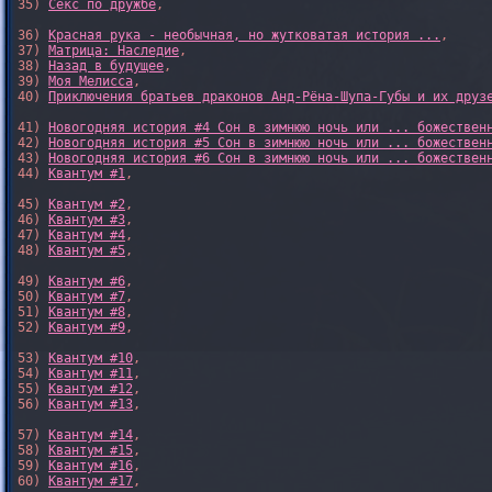
35) 
Секс по дружбе
,

36) 
Красная рука - необычная, но жутковатая история ...
,

37) 
Матрица: Наследие
, 

38) 
Назад в будущее
, 

39) 
Моя Мелисса
, 

40) 
Приключения братьев драконов Анд-Рёна-Шупа-Губы и их друз
41) 
Новогодняя история #4 Сон в зимнюю ночь или ... божествен
42) 
Новогодняя история #5 Сон в зимнюю ночь или ... божествен
43) 
Новогодняя история #6 Сон в зимнюю ночь или ... божествен
44) 
Квантум #1
,

45) 
Квантум #2
,

46) 
Квантум #3
,

47) 
Квантум #4
,

48) 
Квантум #5
,

49) 
Квантум #6
,

50) 
Квантум #7
,

51) 
Квантум #8
,

52) 
Квантум #9
,

53) 
Квантум #10
,

54) 
Квантум #11
,

55) 
Квантум #12
,

56) 
Квантум #13
,

57) 
Квантум #14
,

58) 
Квантум #15
,

59) 
Квантум #16
,

60) 
Квантум #17
,
