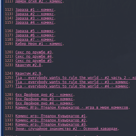
111) 
Демон огня #2 - комикс
,

112) 
Зараза #1 - комикс
,

113) 
Зараза #2 - комикс
,

114) 
Зараза #3 - комикс
,

115) 
Зараза #4 - комикс
,

116) 
Зараза #5 - комикс
,

117) 
Зараза #6 - комикс
,

118) 
Зараза #7 - комикс
,

119) 
Кибер Неон #1 - комикс
,

120) 
Секс по дружбе #3
,

121) 
Секс по дружбе #4
,

122) 
Секс по дружбе #5
,

123) 
Квантум #2.8
,

124) 
Квантум #2.9
,

125) 
Tia - everybody wants to rule the world - #2 часть 2 - к
126) 
Tia - everybody wants to rule the world - #3 - комикс
,

127) 
Tia - everybody wants to rule the world - #4 - комикс
,

128) 
6xx Двойное дно #2 - комикс
,

129) 
6xx Двойное дно #3 - комикс
,

130) 
6xx Двойное дно #4 - комикс
,

131) 
Комикс Игр: Птеалон Кувыркатор - игра в мире комиксов
,

132) 
Комикс игр: Птеалон Кувыркатор #1
,

133) 
Комикс игр: Птеалон Кувыркатор #2
,

134) 
Комикс игр: Птеалон Кувыркатор #3
,

135) 
Энни: случайное знакомство #2 - Осенний кавардак
,
