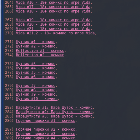
264) 
Vida #16 - 18+ комикс по игре Vida
,

265) 
Vida #17 - 18+ комикс по игре Vida
,

266) 
Vida #18 - 18+ комикс по игре Vida
,

267) 
Vida #19 - 18+ комикс по игре Vida
,

268) 
Vida #20 - 18+ комикс по игре Vida
,

269) 
Vida #21 - 18+ комикс по игре Vida
,

270) 
Vida #21.2 - 18+ комикс по игре Vida
,

271) 
Шутник #1 - комикс
,

272) 
Шутник #2 - комикс
,

273) 
Reflection #1 - комикс
,

274) 
Reflection #2 - комикс
,

275) 
Шутник #3 - комикс
,

276) 
Шутник #4 - комикс
,

277) 
Шутник #5 - комикс
,

278) 
Шутник #6 - комикс
,

279) 
Шутник #7 - комикс
,

280) 
Шутник #8 - комикс
,

281) 
Шутник #9 - комикс
,

282) 
Шутник #10 - комикс
,

283) 
ПараШутисты #1: Пара Шуток - комикс
,

284) 
ПараШутисты #2: Пара Шуток - комикс
,

285) 
ПараШутисты #3: Пара Шуток - комикс
,

286) 
Горячие пирожки #1 - комикс
,

287) 
Горячие пирожки #2 - комикс
,

288) 
Горячие пирожки #3 - комикс
,

289) 
Горячие пирожки #4 - комикс
,
