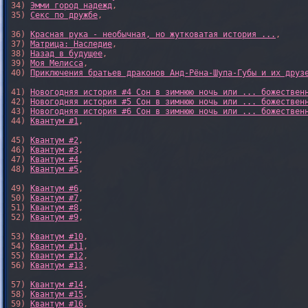
34) 
Эмми город надежд
,

35) 
Секс по дружбе
,

36) 
Красная рука - необычная, но жутковатая история ...
,

37) 
Матрица: Наследие
, 

38) 
Назад в будущее
, 

39) 
Моя Мелисса
, 

40) 
Приключения братьев драконов Анд-Рёна-Шупа-Губы и их друз
41) 
Новогодняя история #4 Сон в зимнюю ночь или ... божествен
42) 
Новогодняя история #5 Сон в зимнюю ночь или ... божествен
43) 
Новогодняя история #6 Сон в зимнюю ночь или ... божествен
44) 
Квантум #1
,

45) 
Квантум #2
,

46) 
Квантум #3
,

47) 
Квантум #4
,

48) 
Квантум #5
,

49) 
Квантум #6
,

50) 
Квантум #7
,

51) 
Квантум #8
,

52) 
Квантум #9
,

53) 
Квантум #10
,

54) 
Квантум #11
,

55) 
Квантум #12
,

56) 
Квантум #13
,

57) 
Квантум #14
,

58) 
Квантум #15
,

59) 
Квантум #16
,
