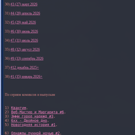
30)
#3 (27) март 2026
31)
#4 (28) апрель 2026
32)
#5 (29) май 2026
33)
#6 (30) июнь 2026
34)
#7 (31) июль 2026
35)
#8 (32) август 2026
36)
#9 (33) сентябрь 2026
37)
#12 декабрь 2025+
38)
#1 (35) январь 2026+
По сериям комиксов и выпускам
1) 
Квантум
, 

2) 
Веб-Мастер и Маргарита #6
, 

3) 
Эмми город надежд #3
, 

4) 
6xx - Двойное дно
, 

5) 
Новогодняя история #1
, 

6) 
Однажды лунной ночью #2
, 
