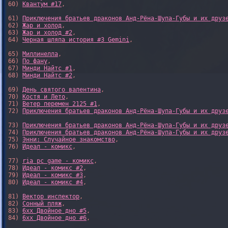
60) 
Квантум #17
,

61) 
Приключения братьев драконов Анд-Рёна-Шупа-Губы и их друз
62) 
Жар и холод
,

63) 
Жар и холод #2
,

64) 
Черная шляпа история #3 Gemini
,

65) 
Миллинелла
,

66) 
По фану
,

67) 
Минди Найтс #1
,

68) 
Минди Найтс #2
,

69) 
День святого валентина
,

70) 
Костя и Лето
,

71) 
Ветер перемен 2125 #1
,

72) 
Приключения братьев драконов Анд-Рёна-Шупа-Губы и их друз
73) 
Приключения братьев драконов Анд-Рёна-Шупа-Губы и их друз
74) 
Приключения братьев драконов Анд-Рёна-Шупа-Губы и их друз
75) 
Энни: Случайное знакомство
,

76) 
Идеал - комикс
,

77) 
ria pc game - комикс
,

78) 
Идеал - комикс #2
,

79) 
Идеал - комикс #3
,

80) 
Идеал - комикс #4
,

81) 
Вектор инспектор
,

82) 
Сонный пляж
,

83) 
6xx Двойное дно #5
,

84) 
6xx Двойное дно #6
,
