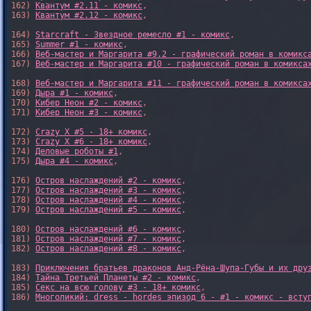
162) 
Квантум #2.11 - комикс
,

163) 
Квантум #2.12 - комикс
,

164) 
Starcraft - Звездное ремесло #1 - комикс
,

165) 
Summer #1 - комикс
,

166) 
Веб-мастер и Маргарита #9.2 - графический роман в комикс
167) 
Веб-мастер и Маргарита #10 - графический роман в комикса
168) 
Веб-мастер и Маргарита #11 - графический роман в комикса
169) 
Дыра #1 - комикс
,

170) 
Кибер Неон #2 - комикс
,

171) 
Кибер Неон #3 - комикс
,

172) 
Crazy X #5 - 18+ комикс
,

173) 
Crazy X #6 - 18+ комикс
,

174) 
Деловые роботы #1
,

175) 
Дыра #4 - комикс
,

176) 
Остров наслаждений #2 - комикс
,

177) 
Остров наслаждений #3 - комикс
,

178) 
Остров наслаждений #4 - комикс
,

179) 
Остров наслаждений #5 - комикс
,

180) 
Остров наслаждений #6 - комикс
,

181) 
Остров наслаждений #7 - комикс
,

182) 
Остров наслаждений #8 - комикс
,

183) 
Приключения братьев драконов Анд-Рёна-Шупа-Губы и их дру
184) 
Тайна Третьей Планеты #2 - комикс
,

185) 
Секс на всю голову #3 - 18+ комикс
,

186) 
Многоликий: dress - hordes эпизод 6 - #1 - комикс - всту