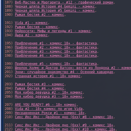
187) 
Веб-Мастер и Маргарита - #12 - графический роман
,

188) 
Черная шляпа История #4 Gemini - комикс
,

189) 
Черная шляпа История #5 Gemini - комикс
,

190) 
Рыжая бестия #2 - комикс
,

191) 
Vida #1 - комикс
,

192) 
Рыжая бестия - комикс
,

193) 
Нейросети: Мифы и легенды #1 - комикс
,

194) 
Дыра #2 - комикс
,

195) 
ПриВлечение #1 - комикс 18+ - фантастика
,

196) 
ПриВлечение #2 - комикс 18+ - фантастика
,

197) 
ПриВлечение #3 - комикс 18+ - фантастика
,

198) 
ПриВлечение #4 - комикс 18+ - фантастика
,

199) 
ПриВлечение #5 - комикс 18+ - фантастика
,

200) 
Шерлок Холмс и Доктор Ватсон: вести из Лондона #2 - коми
201) 
Энни: случайное знакомство #4 - Осенний кавардак
,

202) 
Странная история #1 - 18+ комикс
,

203) 
Рыжая бестия #3 - комикс
,

204) 
Рыжая бестия #4 - комикс
,

205) 
Моя кибер девушка #2 - 18+ комикс
,

206) 
Моя кибер девушка #3 - 18+ комикс
,

207) 
ARE YOU READY? #6 - 18+ комикс
,

208) 
Vida #2 - 18+ комикс по игре Vida
,

209) 
Несравненная Рокси #1 - комикс 18+
,

210) 
Сикс Икс Икс - Двойное дно (6xx) #8 - комикс 18+
,

211) 
Сикс Икс Икс - Двойное дно (6xx) #9 - комикс 18+
,

212) 
Сикс Икс Икс - Двойное дно (6xx) #10 - комикс 18+
,
