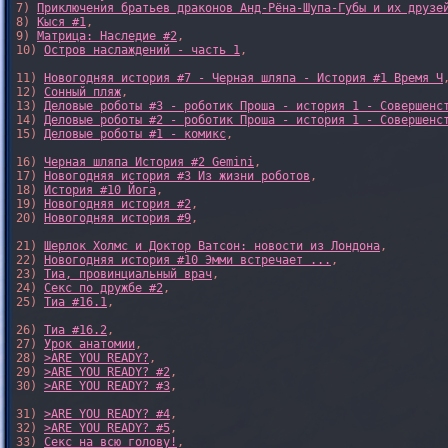
7) 
Приключения братьев драконов Анд-Рёна-Шупа-Губы и их друзе
8) 
Кыся #1
, 

9) 
Матрица: Наследие #2
, 

10) 
Остров наслаждений - часть 1
, 

11) 
Новогодняя история #7 - Черная шляпа - История #1 Время Ч
,
12) 
Сонный пляж
, 

13) 
Деловые роботы #3 - роботик Проша - история 1 - Совершенс
14) 
Деловые роботы #2 - роботик Проша - история 1 - Совершенс
15) 
Деловые роботы #1 - комикс
,

16) 
Черная шляпа История #2 Gemini
,

17) 
Новогодняя история #3 Из жизни роботов
,

18) 
История #10 Йога
,

19) 
Новогодняя история #2
,

20) 
Новогодняя история #9
,

21) 
Шерлок Холмс и Доктор Ватсон: новости из Лондона
,

22) 
Новогодняя история #10 Эмми встречает ...
,

23) 
Тиа, провинциальный врач
,

24) 
Секс по дружбе #2
,

25) 
Тиа #16.1
,

26) 
Тиа #16.2
,

27) 
Урок анатомии
,

28) 
>ARE YOU READY?
,

29) 
>ARE YOU READY? #2
,

30) 
>ARE YOU READY? #3
,

31) 
>ARE YOU READY? #4
,

32) 
>ARE YOU READY? #5
,

33) 
Секс на всю голову!
,
