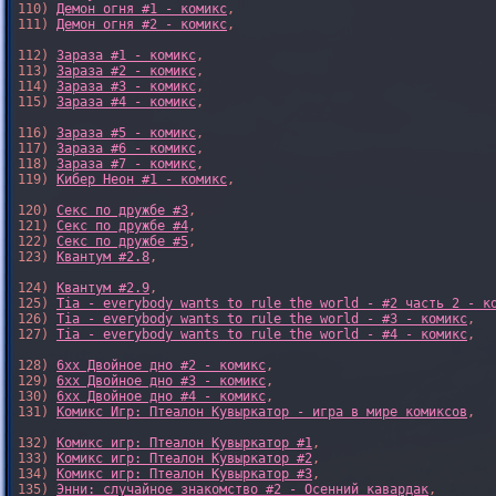
110) 
Демон огня #1 - комикс
,

111) 
Демон огня #2 - комикс
,

112) 
Зараза #1 - комикс
,

113) 
Зараза #2 - комикс
,

114) 
Зараза #3 - комикс
,

115) 
Зараза #4 - комикс
,

116) 
Зараза #5 - комикс
,

117) 
Зараза #6 - комикс
,

118) 
Зараза #7 - комикс
,

119) 
Кибер Неон #1 - комикс
,

120) 
Секс по дружбе #3
,

121) 
Секс по дружбе #4
,

122) 
Секс по дружбе #5
,

123) 
Квантум #2.8
,

124) 
Квантум #2.9
,

125) 
Tia - everybody wants to rule the world - #2 часть 2 - к
126) 
Tia - everybody wants to rule the world - #3 - комикс
,

127) 
Tia - everybody wants to rule the world - #4 - комикс
,

128) 
6xx Двойное дно #2 - комикс
,

129) 
6xx Двойное дно #3 - комикс
,

130) 
6xx Двойное дно #4 - комикс
,

131) 
Комикс Игр: Птеалон Кувыркатор - игра в мире комиксов
,

132) 
Комикс игр: Птеалон Кувыркатор #1
,

133) 
Комикс игр: Птеалон Кувыркатор #2
,

134) 
Комикс игр: Птеалон Кувыркатор #3
,

135) 
Энни: случайное знакомство #2 - Осенний кавардак
,
