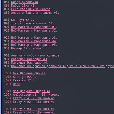
85) 
Кибер русалочка
,

86) 
Кибер 20xx #1
,

87) 
Секс магазинчик ужасов
,

88) 
Алиса и Тайна 3 планеты #1
,

88) 
Квантум #2.7
,

89) 
ria pc game - комикс #3
,

90) 
Веб-Мастер и Маргарита #1
,

91) 
Веб-Мастер и Маргарита #2
,

92) 
Веб-Мастер и Маргарита #3
,

93) 
Веб-Мастер и Маргарита #4
,

94) 
Веб-Мастер и Маргарита #5
,

95) 
Паркер #2 - комикс
,

96) 
Амелия и кубок семи котиков
,

97) 
Матрица: Наследие #3
, 

98) 
Матрица: Наследие #4
, 

99) 
Приключения братьев драконов Анд-Рёна-Шупа-Губы и их друз
100) 
6xx Двойное дно #1
,

101) 
Квантум #2.2
,

102) 
Квантум #2.3
,

103) 
Пляж
,

104) 
Моя девушка ниндзя #1
,

105) 
Амбассадор #1 - 18+ комикс
,

106) 
Crazy X #1 - 18+ комикс
,

107) 
Crazy X #2 - 18+ комикс
,

108) 
Crazy X #3 - 18+ комикс
,

109) 
Crazy X #4 - 18+ комикс
,
