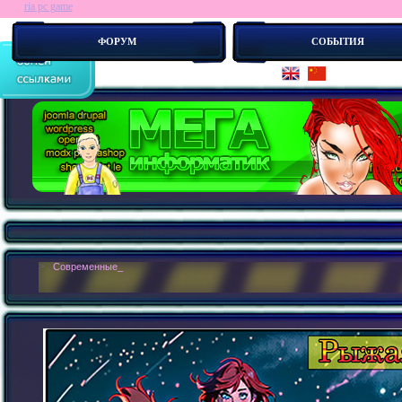
ria pc game
ФОРУМ
СОБЫТИЯ
> :
Современные сайты - это бестелесные роботы. Новые концепии _