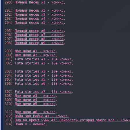
290) 
Полный песец #1 - комикс
,

291) 
Полный песец #2 - комикс
,

292) 
Полный песец #3 - комикс
,

293) 
Полный песец #4 - комикс
,

294) 
Полный песец #5 - комикс
,

295) 
Полный песец #6 - комикс
,

296) 
Полный песец #7 - комикс
,

297) 
Полный песец #8 - комикс
,

298) 
Полный песец #9 - комикс
,

299) 
Две ночи #1 - комикс
,

300) 
Две ночи #2 - комикс
,

301) 
Futa stories #1 - 18+ комикс
,

302) 
Futa stories #2 - 18+ комикс
,

303) 
Futa stories #3 - 18+ комикс
,

304) 
Futa stories #4 - 18+ комикс
,

305) 
Futa stories #5 - 18+ комикс
,

306) 
Futa stories #6 - 18+ комикс
,

307) 
Futa stories #7 - 18+ комикс
,

308) 
Две ночи #3 - комикс
,

309) 
Две ночи #4 - комикс
,

310) 
Две ночи #5 - комикс
,

311) 
Две ночи #6 - комикс
,

312) 
Вайн энд Вайна #1 - комикс
,

313) 
Пир во время чумы #1: Нейросеть которая умела все - коми
314) 
Зона X - комикс
,
