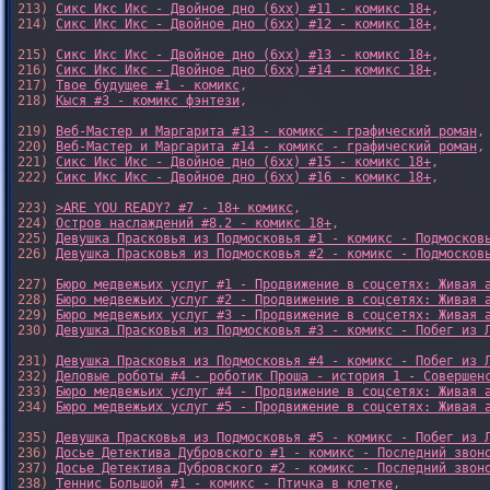
213) 
Сикс Икс Икс - Двойное дно (6xx) #11 - комикс 18+
,

214) 
Сикс Икс Икс - Двойное дно (6xx) #12 - комикс 18+
,

215) 
Сикс Икс Икс - Двойное дно (6xx) #13 - комикс 18+
,

216) 
Сикс Икс Икс - Двойное дно (6xx) #14 - комикс 18+
,

217) 
Твое будущее #1 - комикс
,

218) 
Кыся #3 - комикс фэнтези
,

219) 
Веб-Мастер и Маргарита #13 - комикс - графический роман
,

220) 
Веб-Мастер и Маргарита #14 - комикс - графический роман
,

221) 
Сикс Икс Икс - Двойное дно (6xx) #15 - комикс 18+
,

222) 
Сикс Икс Икс - Двойное дно (6xx) #16 - комикс 18+
,

223) 
>ARE YOU READY? #7 - 18+ комикс
,

224) 
Остров наслаждений #8.2 - комикс 18+
,

225) 
Девушка Прасковья из Подмосковья #1 - комикс - Подмосков
226) 
Девушка Прасковья из Подмосковья #2 - комикс - Подмосков
227) 
Бюро медвежьих услуг #1 - Продвижение в соцсетях: Живая 
228) 
Бюро медвежьих услуг #2 - Продвижение в соцсетях: Живая 
229) 
Бюро медвежьих услуг #3 - Продвижение в соцсетях: Живая 
230) 
Девушка Прасковья из Подмосковья #3 - комикс - Побег из 
231) 
Девушка Прасковья из Подмосковья #4 - комикс - Побег из 
232) 
Деловые роботы #4 - роботик Проша - история 1 - Совершен
233) 
Бюро медвежьих услуг #4 - Продвижение в соцсетях: Живая 
234) 
Бюро медвежьих услуг #5 - Продвижение в соцсетях: Живая 
235) 
Девушка Прасковья из Подмосковья #5 - комикс - Побег из 
236) 
Досье Детектива Дубровского #1 - комикс - Последний звон
237) 
Досье Детектива Дубровского #2 - комикс - Последний звон
238) 
Теннис Большой #1 - комикс - Птичка в клетке
,
