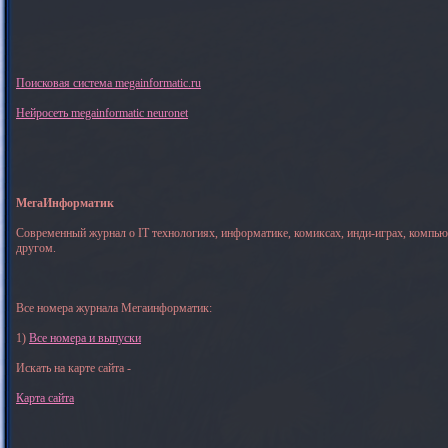
Поисковая система megainformatic.ru
Нейросеть megainformatic neuronet
МегаИнформатик
Современный журнал о IT технологиях, информатике, комиксах, инди-играх, компь
другом.
Все номера журнала Мегаинформатик:
1)
Все номера и выпуски
Искать на карте сайта -
Карта сайта