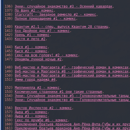
136) 
Энни: случайное знакомство #3 - Осенний кавардак
,

137) 
По фану #2 - комикс
,

138) 
Starcraft - Звездное ремесло #2 - комикс
,

139) 
Полное превращение #1 - комикс
,

140) 
Квантум #2.1 - спец. выпуск Квантум 28 страниц
,

141) 
6xx Двойное дно #7 - комикс
,

142) 
Хрень #1 - комикс
,

143) 
Костя и лето #2
,

144) 
Кыся #1 - комикс
,

145) 
Кыся #2 - комикс
,

146) 
Секс на всю голову! #2 - комикс
,

147) 
Однажды лунной ночью #2
,

148) 
Веб-мастер и Маргарита #7 - графический роман в комиксах
,
149) 
Веб-мастер и Маргарита #8 - графический роман в комиксах
,
150) 
Веб-мастер и Маргарита #9 - графический роман в комиксах
,
151) 
Эмми город надежд #4
,

152) 
Миллинелла #2 - комикс
,

153) 
Космические странники #1 они такие странные
,

154) 
Энни: Случайное знакомство #5 - Головокружительные танцы
155) 
Энни: Случайное знакомство #6 - Головокружительные танцы
156) 
Вектор Инспектор #2 - комикс
,

157) 
Дыра #5 - комикс
,

158) 
Дыра #3 - комикс
,

159) 
Секс по дружбе #6 - комикс
,

160) 
Приключения братьев драконов Анд-Рёна-Шупа-Губы и их дру
161) 
Приключения братьев драконов Анд-Рёна-Шупа-Губы и их дру