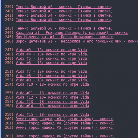
239) 
Теннис Большой #2 - комикс - Птичка в клетке
,

240) 
Теннис Большой #3 - комикс - Птичка в клетке
,

241) 
Теннис Большой #4 - комикс - Птичка в клетке
,

242) 
Теннис Большой #5 - комикс - Птичка в клетке
,

243) 
Теннис Большой #6 - комикс - Птичка в клетке
,

244) 
Казанова #1 - Рождение Легенды (с наценкой) - комикс
,

245) 
Моя Мармеладка! #1 - Песнь безмолвия - комикс
,

246) 
Ворон Детектив #1 - Твердоклюв и его помощник Чик - коми
247) 
Vida #3 - 18+ комикс по игре Vida
,

248) 
Vida #4 - 18+ комикс по игре Vida
,

249) 
Vida #5 - 18+ комикс по игре Vida
,

250) 
Vida #6 - 18+ комикс по игре Vida
,

251) 
Vida #7 - 18+ комикс по игре Vida
,

252) 
Vida #8 - 18+ комикс по игре Vida
,

253) 
Vida #9 - 18+ комикс по игре Vida
,

254) 
Vida #10 - 18+ комикс по игре Vida
,

255) 
Vida #11 - 18+ комикс по игре Vida
,

256) 
Vida #12 - 18+ комикс по игре Vida
,

257) 
Vida #13 - 18+ комикс по игре Vida
,

258) 
Vida #14 - 18+ комикс по игре Vida
,

259) 
Vida #15 - 18+ комикс по игре Vida
,

260) 
Эмми: город надежд #3 (другие тайны) - комикс
,

261) 
Эмми: город надежд #4 (другие тайны) - комикс
,

262) 
Эмми: город надежд #5 (другие тайны) - комикс
,

263) 
Эмми: город надежд #6 (другие тайны) - комикс
,
