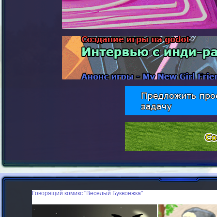
Говорящий
комикс "Веселый Буквоежка"