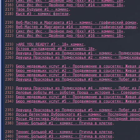
215) 
Сикс Икс Икс - Двойное дно (6xx) #13 - комикс 18+
,

216) 
Сикс Икс Икс - Двойное дно (6xx) #14 - комикс 18+
,

217) 
Твое будущее #1 - комикс
,

218) 
Кыся #3 - комикс фэнтези
,

219) 
Веб-Мастер и Маргарита #13 - комикс - графический роман
,

220) 
Веб-Мастер и Маргарита #14 - комикс - графический роман
,

221) 
Сикс Икс Икс - Двойное дно (6xx) #15 - комикс 18+
,

222) 
Сикс Икс Икс - Двойное дно (6xx) #16 - комикс 18+
,

223) 
>ARE YOU READY? #7 - 18+ комикс
,

224) 
Остров наслаждений #8.2 - комикс 18+
,

225) 
Девушка Прасковья из Подмосковья #1 - комикс - Подмосков
226) 
Девушка Прасковья из Подмосковья #2 - комикс - Подмосков
227) 
Бюро медвежьих услуг #1 - Продвижение в соцсетях: Живая 
228) 
Бюро медвежьих услуг #2 - Продвижение в соцсетях: Живая 
229) 
Бюро медвежьих услуг #3 - Продвижение в соцсетях: Живая 
230) 
Девушка Прасковья из Подмосковья #3 - комикс - Побег из 
231) 
Девушка Прасковья из Подмосковья #4 - комикс - Побег из 
232) 
Деловые роботы #4 - роботик Проша - история 1 - Совершен
233) 
Бюро медвежьих услуг #4 - Продвижение в соцсетях: Живая 
234) 
Бюро медвежьих услуг #5 - Продвижение в соцсетях: Живая 
235) 
Девушка Прасковья из Подмосковья #5 - комикс - Побег из 
236) 
Досье Детектива Дубровского #1 - комикс - Последний звон
237) 
Досье Детектива Дубровского #2 - комикс - Последний звон
238) 
Теннис Большой #1 - комикс - Птичка в клетке
,

239) 
Теннис Большой #2 - комикс - Птичка в клетке
,

240) 
Теннис Большой #3 - комикс - Птичка в клетке
,
