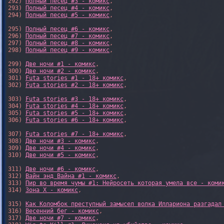
292) 
Полный песец #3 - комикс
,

293) 
Полный песец #4 - комикс
,

294) 
Полный песец #5 - комикс
,

295) 
Полный песец #6 - комикс
,

296) 
Полный песец #7 - комикс
,

297) 
Полный песец #8 - комикс
,

298) 
Полный песец #9 - комикс
,

299) 
Две ночи #1 - комикс
,

300) 
Две ночи #2 - комикс
,

301) 
Futa stories #1 - 18+ комикс
,

302) 
Futa stories #2 - 18+ комикс
,

303) 
Futa stories #3 - 18+ комикс
,

304) 
Futa stories #4 - 18+ комикс
,

305) 
Futa stories #5 - 18+ комикс
,

306) 
Futa stories #6 - 18+ комикс
,

307) 
Futa stories #7 - 18+ комикс
,

308) 
Две ночи #3 - комикс
,

309) 
Две ночи #4 - комикс
,

310) 
Две ночи #5 - комикс
,

311) 
Две ночи #6 - комикс
,

312) 
Вайн энд Вайна #1 - комикс
,

313) 
Пир во время чумы #1: Нейросеть которая умела все - коми
314) 
Зона X - комикс
,

315) 
Как Коломбок преступный замысел волка Иллариона разгадал
316) 
Весенний бег - комикс
,

317) 
Две ночи #7 - комикс
,
