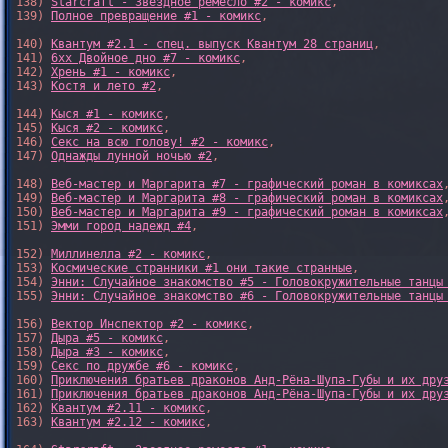
138) 
Starcraft - Звездное ремесло #2 - комикс
,

139) 
Полное превращение #1 - комикс
,

140) 
Квантум #2.1 - спец. выпуск Квантум 28 страниц
,

141) 
6xx Двойное дно #7 - комикс
,

142) 
Хрень #1 - комикс
,

143) 
Костя и лето #2
,

144) 
Кыся #1 - комикс
,

145) 
Кыся #2 - комикс
,

146) 
Секс на всю голову! #2 - комикс
,

147) 
Однажды лунной ночью #2
,

148) 
Веб-мастер и Маргарита #7 - графический роман в комиксах
,
149) 
Веб-мастер и Маргарита #8 - графический роман в комиксах
,
150) 
Веб-мастер и Маргарита #9 - графический роман в комиксах
,
151) 
Эмми город надежд #4
,

152) 
Миллинелла #2 - комикс
,

153) 
Космические странники #1 они такие странные
,

154) 
Энни: Случайное знакомство #5 - Головокружительные танцы
155) 
Энни: Случайное знакомство #6 - Головокружительные танцы
156) 
Вектор Инспектор #2 - комикс
,

157) 
Дыра #5 - комикс
,

158) 
Дыра #3 - комикс
,

159) 
Секс по дружбе #6 - комикс
,

160) 
Приключения братьев драконов Анд-Рёна-Шупа-Губы и их дру
161) 
Приключения братьев драконов Анд-Рёна-Шупа-Губы и их дру
162) 
Квантум #2.11 - комикс
,

163) 
Квантум #2.12 - комикс
,
