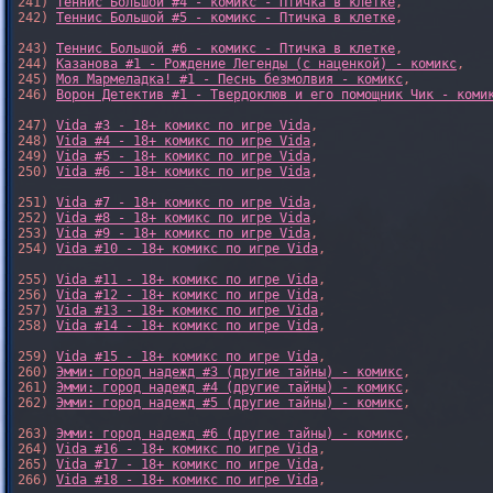
241) 
Теннис Большой #4 - комикс - Птичка в клетке
,

242) 
Теннис Большой #5 - комикс - Птичка в клетке
,

243) 
Теннис Большой #6 - комикс - Птичка в клетке
,

244) 
Казанова #1 - Рождение Легенды (с наценкой) - комикс
,

245) 
Моя Мармеладка! #1 - Песнь безмолвия - комикс
,

246) 
Ворон Детектив #1 - Твердоклюв и его помощник Чик - коми
247) 
Vida #3 - 18+ комикс по игре Vida
,

248) 
Vida #4 - 18+ комикс по игре Vida
,

249) 
Vida #5 - 18+ комикс по игре Vida
,

250) 
Vida #6 - 18+ комикс по игре Vida
,

251) 
Vida #7 - 18+ комикс по игре Vida
,

252) 
Vida #8 - 18+ комикс по игре Vida
,

253) 
Vida #9 - 18+ комикс по игре Vida
,

254) 
Vida #10 - 18+ комикс по игре Vida
,

255) 
Vida #11 - 18+ комикс по игре Vida
,

256) 
Vida #12 - 18+ комикс по игре Vida
,

257) 
Vida #13 - 18+ комикс по игре Vida
,

258) 
Vida #14 - 18+ комикс по игре Vida
,

259) 
Vida #15 - 18+ комикс по игре Vida
,

260) 
Эмми: город надежд #3 (другие тайны) - комикс
,

261) 
Эмми: город надежд #4 (другие тайны) - комикс
,

262) 
Эмми: город надежд #5 (другие тайны) - комикс
,

263) 
Эмми: город надежд #6 (другие тайны) - комикс
,

264) 
Vida #16 - 18+ комикс по игре Vida
,

265) 
Vida #17 - 18+ комикс по игре Vida
,

266) 
Vida #18 - 18+ комикс по игре Vida
,
