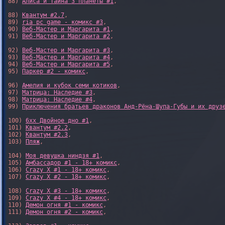
88) 
Алиса и Тайна 3 планеты #1
,

88) 
Квантум #2.7
,

89) 
ria pc game - комикс #3
,

90) 
Веб-Мастер и Маргарита #1
,

91) 
Веб-Мастер и Маргарита #2
,

92) 
Веб-Мастер и Маргарита #3
,

93) 
Веб-Мастер и Маргарита #4
,

94) 
Веб-Мастер и Маргарита #5
,

95) 
Паркер #2 - комикс
,

96) 
Амелия и кубок семи котиков
,

97) 
Матрица: Наследие #3
, 

98) 
Матрица: Наследие #4
, 

99) 
Приключения братьев драконов Анд-Рёна-Шупа-Губы и их друз
100) 
6xx Двойное дно #1
,

101) 
Квантум #2.2
,

102) 
Квантум #2.3
,

103) 
Пляж
,

104) 
Моя девушка ниндзя #1
,

105) 
Амбассадор #1 - 18+ комикс
,

106) 
Crazy X #1 - 18+ комикс
,

107) 
Crazy X #2 - 18+ комикс
,

108) 
Crazy X #3 - 18+ комикс
,

109) 
Crazy X #4 - 18+ комикс
,

110) 
Демон огня #1 - комикс
,

111) 
Демон огня #2 - комикс
,
