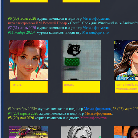
#6 (30) июнь 2026
журнал комиксов и инди-игр
Мегаинформатик
игра электроника ИМ Веселый Повар
- Cheeful Cook для Windows/Linux/Android/h
#7 (31) июль 2026
журнал комиксов и инди-игр
Мегаинформатик
#11 ноябрь 2025+
журнал комиксов и инди-игр
Мегаинформатик
читать
играть
опять html5, pd
win/linux/andro
#10 октябрь 2025+
журнал комиксов и инди-игр
Мегаинформатик
,
#3 (27) март 20
#4 (28) апрель 2026
журнал комиксов и инди-игр
Мегаинформатик
,
#5 (29) май 2026
журнал комиксов и инди-игр
Мегаинформатик