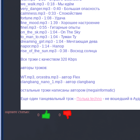
we_walk.mp3 - 0:18 - Мы идём
very_danger.mp3 - 0:40 - Большая опасность
calmness.mp3 - 0:33 - Спокойствие
fortune.mp3 - 1:08 - Удача
fine_mood.mp3 - 1:39 - Хорошее настроение
finel.mp3 - 0:55 - Гитарные опыты
on_the_sk.mp3 - 1:04 - On The Sky
to_man_to.mp3 - 1:04 - Туман Ту
dreaming_girl.mp3 - 1:04 - Мечтающая дева
napor.mp3 - 1:14 - Напор
rise_of_the_sun.mp3 - 0:38 - Восход солнца
Все трэки с качеством 320 Kbps
авторы трэков:
WT.mp3, orcestra.mp3 - автор Flex
clangbang_nano_1.mp3 - автор clangbang
остальные трэки написаны автором (megainformatic)
Еще один танцевальный трэк -
Полька techno
- не вошедший в Ауд
оцените статью:
0
0