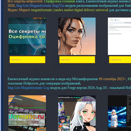
Все секреты нейросетей.
Оцифровка сознания
книга, Ежемесячный журнал комикс
2026
,
Img Gen Megainformatic Img2Txt
модуль распознавания изображений для Stab
Яндекс Маркет
megainformatic yandex.market digital delivery universal
для доставки 
читать
читать
скачать
Ежемесячный журнал комиксов и инди-игр Мегаинформатик
#9 сентябрь 2025+
,
#1
локальная Нейросеть для генерации изображений,
Img Gen Megainformatic Log
модуль для Forge версии 2024-Aug-10 - локальной Не