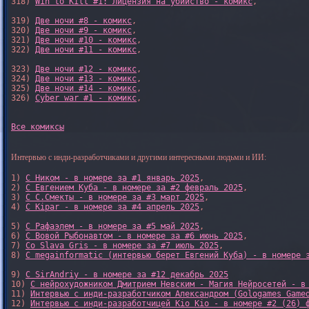
318) 
Win to Kill #1: Лицензия на убийство - комикс
,

319) 
Две ночи #8 - комикс
,

320) 
Две ночи #9 - комикс
,

321) 
Две ночи #10 - комикс
,

322) 
Две ночи #11 - комикс
,

323) 
Две ночи #12 - комикс
,

324) 
Две ночи #13 - комикс
,

325) 
Две ночи #14 - комикс
,

326) 
Cyber war #1 - комикс
,

Все комиксы
Интервью с инди-разработчиками и другими интересными людьми и ИИ:
1) 
С Ником - в номере за #1 январь 2025
, 

2) 
С Евгением Куба - в номере за #2 февраль 2025
, 

3) 
С С.Смекты - в номере за #3 март 2025
, 

4) 
С Kipar - в номере за #4 апрель 2025
, 

5) 
С Рафаэлем - в номере за #5 май 2025
, 

6) 
С Вовой Рыбонавтом - в номере за #6 июнь 2025
, 

7) 
Со Slava Gris - в номере за #7 июль 2025
, 

8) 
С megainformatic (интервью берет Евгений Куба) - в номере 
9) 
С SirAndriy - в номере за #12 декабрь 2025
10) 
С нейрохудожником Дмитрием Невским - Магия Нейросетей - в
11) 
Интервью с инди-разработчиком Александром (Gologames Game
12) 
Интервью с инди-разработчицей Kio Kio - в номере #2 (26) 