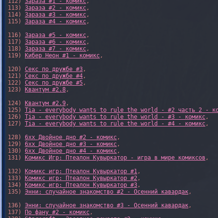
112) 
Зараза #1 - комикс
,

113) 
Зараза #2 - комикс
,

114) 
Зараза #3 - комикс
,

115) 
Зараза #4 - комикс
,

116) 
Зараза #5 - комикс
,

117) 
Зараза #6 - комикс
,

118) 
Зараза #7 - комикс
,

119) 
Кибер Неон #1 - комикс
,

120) 
Секс по дружбе #3
,

121) 
Секс по дружбе #4
,

122) 
Секс по дружбе #5
,

123) 
Квантум #2.8
,

124) 
Квантум #2.9
,

125) 
Tia - everybody wants to rule the world - #2 часть 2 - к
126) 
Tia - everybody wants to rule the world - #3 - комикс
,

127) 
Tia - everybody wants to rule the world - #4 - комикс
,

128) 
6xx Двойное дно #2 - комикс
,

129) 
6xx Двойное дно #3 - комикс
,

130) 
6xx Двойное дно #4 - комикс
,

131) 
Комикс Игр: Птеалон Кувыркатор - игра в мире комиксов
,

132) 
Комикс игр: Птеалон Кувыркатор #1
,

133) 
Комикс игр: Птеалон Кувыркатор #2
,

134) 
Комикс игр: Птеалон Кувыркатор #3
,

135) 
Энни: случайное знакомство #2 - Осенний кавардак
,

136) 
Энни: случайное знакомство #3 - Осенний кавардак
,

137) 
По фану #2 - комикс
,
