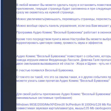
В любой момент Вы можете сделать паузу и остановить повество
приложение, текущая страница будет запомнена и при следующе
сразу же окажетесь на нужной странице.
Можно увеличивать/уменьшать, перемещать страницы, перелисты
Можно вообще скрыть панель управления, если она Вам мешает ув
Программа Аудио Комикс "Веселый Буквоежка" работает в оконно
Кроме того посредством пункта меню Настройки Вы можете выбр
корректировать цветовую гамму, громкость звука и эффектов.
Аудио Комикс "Веселый Буквоежка" повествует о событиях, котор
завода игрушек имени Фердинанда Лассаля. Девочка Галя пропала 
двое смельчаков вызвавшихся её спасти - Жора и Щукин - чуть не 
К счастью появился Веселый Буквоежка.
О том кто он такой, что это за свалка такая, и о других события
можете узнать сами прочитав Аудио Комикс "Веселый Буквоежка"
Для своей работы приложение Аудио Комикс "Веселый Буквоежка
(минимальные системные требования)
Windows 98SE/2000/Me/XP/DirectX 9c/Pentium III 1000Hz/128 Mb Ra
совместимая звуковая карта/клавиатура, мышь/135 Mb свободного