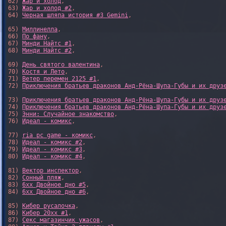
62) 
Жар и холод
,

63) 
Жар и холод #2
,

64) 
Черная шляпа история #3 Gemini
,

65) 
Миллинелла
,

66) 
По фану
,

67) 
Минди Найтс #1
,

68) 
Минди Найтс #2
,

69) 
День святого валентина
,

70) 
Костя и Лето
,

71) 
Ветер перемен 2125 #1
,

72) 
Приключения братьев драконов Анд-Рёна-Шупа-Губы и их друз
73) 
Приключения братьев драконов Анд-Рёна-Шупа-Губы и их друз
74) 
Приключения братьев драконов Анд-Рёна-Шупа-Губы и их друз
75) 
Энни: Случайное знакомство
,

76) 
Идеал - комикс
,

77) 
ria pc game - комикс
,

78) 
Идеал - комикс #2
,

79) 
Идеал - комикс #3
,

80) 
Идеал - комикс #4
,

81) 
Вектор инспектор
,

82) 
Сонный пляж
,

83) 
6xx Двойное дно #5
,

84) 
6xx Двойное дно #6
,

85) 
Кибер русалочка
,

86) 
Кибер 20xx #1
,

87) 
Секс магазинчик ужасов
,
