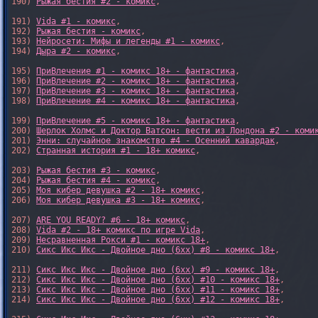
190) 
Рыжая бестия #2 - комикс
,

191) 
Vida #1 - комикс
,

192) 
Рыжая бестия - комикс
,

193) 
Нейросети: Мифы и легенды #1 - комикс
,

194) 
Дыра #2 - комикс
,

195) 
ПриВлечение #1 - комикс 18+ - фантастика
,

196) 
ПриВлечение #2 - комикс 18+ - фантастика
,

197) 
ПриВлечение #3 - комикс 18+ - фантастика
,

198) 
ПриВлечение #4 - комикс 18+ - фантастика
,

199) 
ПриВлечение #5 - комикс 18+ - фантастика
,

200) 
Шерлок Холмс и Доктор Ватсон: вести из Лондона #2 - коми
201) 
Энни: случайное знакомство #4 - Осенний кавардак
,

202) 
Странная история #1 - 18+ комикс
,

203) 
Рыжая бестия #3 - комикс
,

204) 
Рыжая бестия #4 - комикс
,

205) 
Моя кибер девушка #2 - 18+ комикс
,

206) 
Моя кибер девушка #3 - 18+ комикс
,

207) 
ARE YOU READY? #6 - 18+ комикс
,

208) 
Vida #2 - 18+ комикс по игре Vida
,

209) 
Несравненная Рокси #1 - комикс 18+
,

210) 
Сикс Икс Икс - Двойное дно (6xx) #8 - комикс 18+
,

211) 
Сикс Икс Икс - Двойное дно (6xx) #9 - комикс 18+
,

212) 
Сикс Икс Икс - Двойное дно (6xx) #10 - комикс 18+
,

213) 
Сикс Икс Икс - Двойное дно (6xx) #11 - комикс 18+
,

214) 
Сикс Икс Икс - Двойное дно (6xx) #12 - комикс 18+
,
