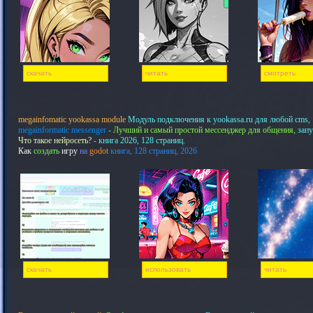
скачать
читать
смотреть
megainfomatic yookassa module
Модуль подключения к yookassa.ru для любой cms,
megainformatic messenger
-
Лучший и самый простой мессенджер для общения,
запу
Что такое нейросеть?
- книга 2026, 128 страниц.
Как
создать
игру
на
godot
книга, 128 страниц, 2026
скачать
использовать
читать