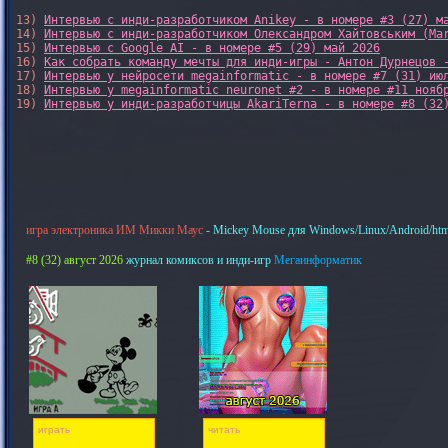
13) 
Интервью с инди-разработчиком Anikey - в номере #3 (27) м
14) 
Интервью с инди-разработчиком Олександром Хайтовським (Ma
15) 
Интервью с Google AI - в номере #5 (29) май 2026
16) 
Как собрать команду мечты для инди-игры - Антон Дурнецов 
17) 
Интервью у нейросети megainformatic - в номере #7 (31) ию
18) 
Интервью у megainformatic neuronet #2 - в номере #11 нояб
19) 
Интервью у инди-разработчицы AkariTerna - в номере #8 (32
игра электроника ИМ Микки Маус
- Mickey Mouse для Windows/Linux/Android/htm
#8 (32) август 2026
журнал комиксов и инди-игр
Мегаинформатик
играть
читать