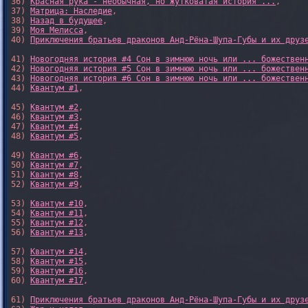
36) 
Красная рука - необычная, но жутковатая история ...
,

37) 
Матрица: Наследие
, 

38) 
Назад в будущее
, 

39) 
Моя Мелисса
, 

40) 
Приключения братьев драконов Анд-Рёна-Шупа-Губы и их друз
41) 
Новогодняя история #4 Сон в зимнюю ночь или ... божествен
42) 
Новогодняя история #5 Сон в зимнюю ночь или ... божествен
43) 
Новогодняя история #6 Сон в зимнюю ночь или ... божествен
44) 
Квантум #1
,

45) 
Квантум #2
,

46) 
Квантум #3
,

47) 
Квантум #4
,

48) 
Квантум #5
,

49) 
Квантум #6
,

50) 
Квантум #7
,

51) 
Квантум #8
,

52) 
Квантум #9
,

53) 
Квантум #10
,

54) 
Квантум #11
,

55) 
Квантум #12
,

56) 
Квантум #13
,

57) 
Квантум #14
,

58) 
Квантум #15
,

59) 
Квантум #16
,

60) 
Квантум #17
,

61) 
Приключения братьев драконов Анд-Рёна-Шупа-Губы и их друз