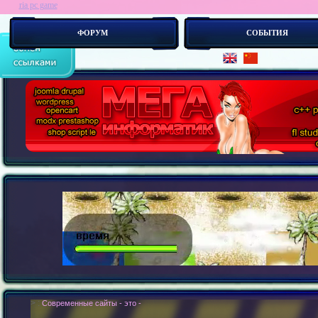
ria pc game
ФОРУМ
СОБЫТИЯ
> :
Современные сайты - это бестелесные роботы. Новые концепии создания 