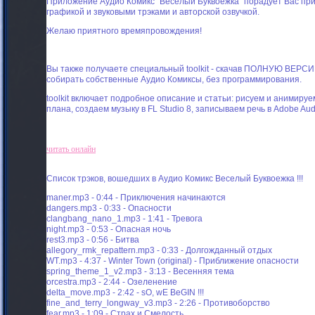
Приложение Аудио Комикс "Веселый Буквоежка" порадует Вас пр
графикой и звуковыми трэками и авторской озвучкой.
Желаю приятного времяпровождения!
Вы также получаете специальный toolkit - скачав ПОЛНУЮ ВЕРСИ
собирать собственные Аудио Комиксы, без программирования.
toolkit включает подробное описание и статьи: рисуем и анимиру
плана, создаем музыку в FL Studio 8, записываем речь в Adobe Audi
читать онлайн
Cписок трэков, вошедших в Аудио Комикс Веселый Буквоежка !!!
maner.mp3 - 0:44 - Приключения начинаются
dangers.mp3 - 0:33 - Опасности
clangbang_nano_1.mp3 - 1:41 - Тревога
night.mp3 - 0:53 - Опасная ночь
rest3.mp3 - 0:56 - Битва
allegory_rmk_repattern.mp3 - 0:33 - Долгожданный отдых
WT.mp3 - 4:37 - Winter Town (original) - Приближение опасности
spring_theme_1_v2.mp3 - 3:13 - Весенняя тема
orcestra.mp3 - 2:44 - Озеленение
delta_move.mp3 - 2:42 - sO, wE BeGIN !!!
fine_and_terry_longway_v3.mp3 - 2:26 - Противоборство
fear.mp3 - 1:09 - Страх и Смелость