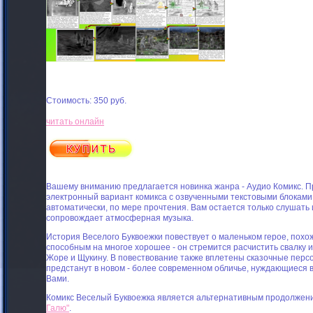
Стоимость: 350 руб.
читать онлайн
Вашему вниманию предлагается новинка жанра - Аудио Комикс. 
электронный вариант комикса с озвученными текстовыми блоками
автоматически, по мере прочтения. Вам остается только слушать 
сопровождает атмосферная музыка.
История Веселого Буквоежки повествует о маленьком герое, похож
способным на многое хорошее - он стремится расчистить свалку 
Жоре и Щукину. В повествование также вплетены сказочные персо
предстанут в новом - более современном обличье, нуждающиеся в
Вами.
Комикс Веселый Буквоежка является альтернативным продолжен
Галю"
.