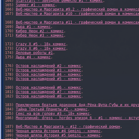
164) 
Starcraft - Звездное ремесло #1 - комикс
,

165) 
Summer #1 - комикс
,

166) 
Веб-мастер и Маргарита #9.2 - графический роман в комикс
167) 
Веб-мастер и Маргарита #10 - графический роман в комикса
168) 
Веб-мастер и Маргарита #11 - графический роман в комикса
169) 
Дыра #1 - комикс
,

170) 
Кибер Неон #2 - комикс
,

171) 
Кибер Неон #3 - комикс
,

172) 
Crazy X #5 - 18+ комикс
,

173) 
Crazy X #6 - 18+ комикс
,

174) 
Деловые роботы #1
,

175) 
Дыра #4 - комикс
,

176) 
Остров наслаждений #2 - комикс
,

177) 
Остров наслаждений #3 - комикс
,

178) 
Остров наслаждений #4 - комикс
,

179) 
Остров наслаждений #5 - комикс
,

180) 
Остров наслаждений #6 - комикс
,

181) 
Остров наслаждений #7 - комикс
,

182) 
Остров наслаждений #8 - комикс
,

183) 
Приключения братьев драконов Анд-Рёна-Шупа-Губы и их дру
184) 
Тайна Третьей Планеты #2 - комикс
,

185) 
Секс на всю голову #3 - 18+ комикс
,

186) 
Многоликий: dress - hordes эпизод 6 - #1 - комикс - всту
187) 
Веб-Мастер и Маргарита - #12 - графический роман
,

188) 
Черная шляпа История #4 Gemini - комикс
,

189) 
Черная шляпа История #5 Gemini - комикс
,
