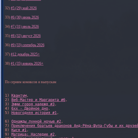
32)
#5 (29) май 2026
33)
#6 (30) июнь 2026
34)
#7 (31) июль 2026
35)
#8 (32) август 2026
36)
#9 (33) сентябрь 2026
37)
#12 декабрь 2025+
38)
#1 (35) январь 2026+
По сериям комиксов и выпускам
1) 
Квантум
, 

2) 
Веб-Мастер и Маргарита #6
, 

3) 
Эмми город надежд #3
, 

4) 
6xx - Двойное дно
, 

5) 
Новогодняя история #1
, 

6) 
Однажды лунной ночью #2
, 

7) 
Приключения братьев драконов Анд-Рёна-Шупа-Губы и их друзе
8) 
Кыся #1
, 

9) 
Матрица: Наследие #2
, 
