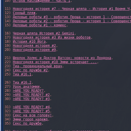
10) 
Остров наслаждений - часть 1
, 

11) 
Новогодняя история #7 - Черная шляпа - История #1 Время Ч
,
12) 
Сонный пляж
, 

13) 
Деловые роботы #3 - роботик Проша - история 1 - Совершенс
14) 
Деловые роботы #2 - роботик Проша - история 1 - Совершенс
15) 
Деловые роботы #1 - комикс
,

16) 
Черная шляпа История #2 Gemini
,

17) 
Новогодняя история #3 Из жизни роботов
,

18) 
История #10 Йога
,

19) 
Новогодняя история #2
,

20) 
Новогодняя история #9
,

21) 
Шерлок Холмс и Доктор Ватсон: новости из Лондона
,

22) 
Новогодняя история #10 Эмми встречает ...
,

23) 
Тиа, провинциальный врач
,

24) 
Секс по дружбе #2
,

25) 
Тиа #16.1
,

26) 
Тиа #16.2
,

27) 
Урок анатомии
,

28) 
>ARE YOU READY?
,

29) 
>ARE YOU READY? #2
,

30) 
>ARE YOU READY? #3
,

31) 
>ARE YOU READY? #4
,

32) 
>ARE YOU READY? #5
,

33) 
Секс на всю голову!
,

34) 
Эмми город надежд
,

35) 
Секс по дружбе
,
