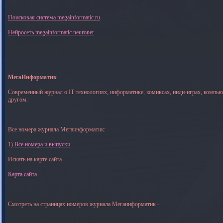
Поисковая система megainformatic.ru
Нейросеть megainformatic neuronet
МегаИнформатик
Современный журнал о IT технологиях, информатике, комиксах, инди-играх, компь
другом.
Все номера журнала Мегаинформатик:
1)
Все номера и выпуски
Искать на карте сайта -
Карта сайта
Смотреть на страницах номеров журнала Мегаинформатик -