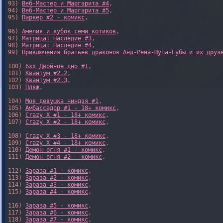
93) 
Веб-Мастер и Маргарита #4
,

94) 
Веб-Мастер и Маргарита #5
,

95) 
Паркер #2 - комикс
,

96) 
Амелия и кубок семи котиков
,

97) 
Матрица: Наследие #3
, 

98) 
Матрица: Наследие #4
, 

99) 
Приключения братьев драконов Анд-Рёна-Шупа-Губы и их друз
100) 
6xx Двойное дно #1
,

101) 
Квантум #2.2
,

102) 
Квантум #2.3
,

103) 
Пляж
,

104) 
Моя девушка ниндзя #1
,

105) 
Амбассадор #1 - 18+ комикс
,

106) 
Crazy X #1 - 18+ комикс
,

107) 
Crazy X #2 - 18+ комикс
,

108) 
Crazy X #3 - 18+ комикс
,

109) 
Crazy X #4 - 18+ комикс
,

110) 
Демон огня #1 - комикс
,

111) 
Демон огня #2 - комикс
,

112) 
Зараза #1 - комикс
,

113) 
Зараза #2 - комикс
,

114) 
Зараза #3 - комикс
,

115) 
Зараза #4 - комикс
,

116) 
Зараза #5 - комикс
,

117) 
Зараза #6 - комикс
,

118) 
Зараза #7 - комикс
,
