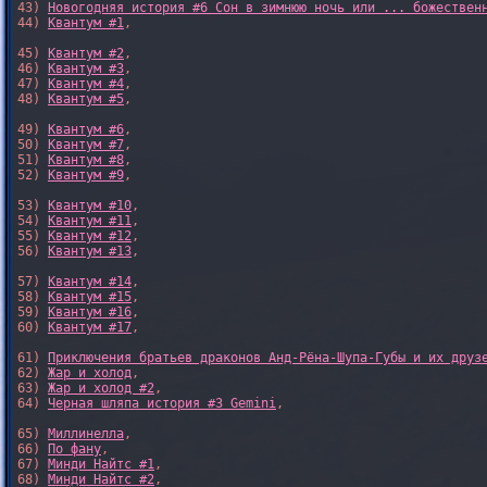
43) 
Новогодняя история #6 Сон в зимнюю ночь или ... божествен
44) 
Квантум #1
,

45) 
Квантум #2
,

46) 
Квантум #3
,

47) 
Квантум #4
,

48) 
Квантум #5
,

49) 
Квантум #6
,

50) 
Квантум #7
,

51) 
Квантум #8
,

52) 
Квантум #9
,

53) 
Квантум #10
,

54) 
Квантум #11
,

55) 
Квантум #12
,

56) 
Квантум #13
,

57) 
Квантум #14
,

58) 
Квантум #15
,

59) 
Квантум #16
,

60) 
Квантум #17
,

61) 
Приключения братьев драконов Анд-Рёна-Шупа-Губы и их друз
62) 
Жар и холод
,

63) 
Жар и холод #2
,

64) 
Черная шляпа история #3 Gemini
,

65) 
Миллинелла
,

66) 
По фану
,

67) 
Минди Найтс #1
,

68) 
Минди Найтс #2
,
