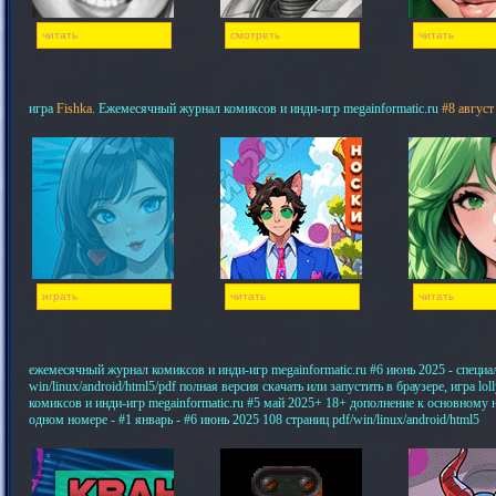
читать
смотреть
читать
игра
Fishka
. Ежемесячный журнал комиксов и инди-игр megainformatic.ru
#8 август
играть
читать
читать
ежемесячный журнал комиксов и инди-игр megainformatic.ru #6 июнь 2025 - специ
win/linux/android/html5/pdf полная версия скачать или запустить в браузере, игра 
комиксов и инди-игр megainformatic.ru #5 май 2025+ 18+ дополнение к основному
одном номере - #1 январь - #6 июнь 2025 108 страниц pdf/win/linux/android/html5