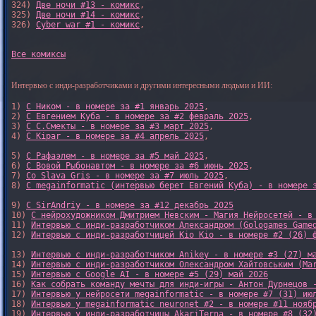
324) 
Две ночи #13 - комикс
,

325) 
Две ночи #14 - комикс
,

326) 
Cyber war #1 - комикс
,

Все комиксы
Интервью с инди-разработчиками и другими интересными людьми и ИИ:
1) 
С Ником - в номере за #1 январь 2025
, 

2) 
С Евгением Куба - в номере за #2 февраль 2025
, 

3) 
С С.Смекты - в номере за #3 март 2025
, 

4) 
С Kipar - в номере за #4 апрель 2025
, 

5) 
С Рафаэлем - в номере за #5 май 2025
, 

6) 
С Вовой Рыбонавтом - в номере за #6 июнь 2025
, 

7) 
Со Slava Gris - в номере за #7 июль 2025
, 

8) 
С megainformatic (интервью берет Евгений Куба) - в номере 
9) 
С SirAndriy - в номере за #12 декабрь 2025
10) 
С нейрохудожником Дмитрием Невским - Магия Нейросетей - в
11) 
Интервью с инди-разработчиком Александром (Gologames Game
12) 
Интервью с инди-разработчицей Kio Kio - в номере #2 (26) 
13) 
Интервью с инди-разработчиком Anikey - в номере #3 (27) м
14) 
Интервью с инди-разработчиком Олександром Хайтовським (Ma
15) 
Интервью с Google AI - в номере #5 (29) май 2026
16) 
Как собрать команду мечты для инди-игры - Антон Дурнецов 
17) 
Интервью у нейросети megainformatic - в номере #7 (31) ию
18) 
Интервью у megainformatic neuronet #2 - в номере #11 нояб
19) 
Интервью у инди-разработчицы AkariTerna - в номере #8 (32