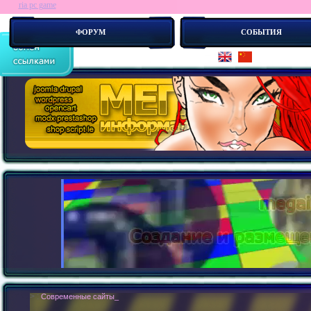
ria pc game
ФОРУМ
СОБЫТИЯ
> :
Современные сайты - это бестелесные роботы. Новые концепии с-