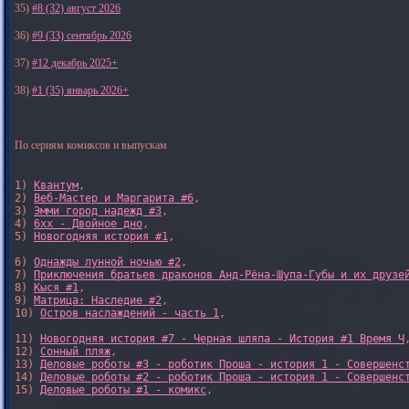
35)
#8 (32) август 2026
36)
#9 (33) сентябрь 2026
37)
#12 декабрь 2025+
38)
#1 (35) январь 2026+
По сериям комиксов и выпускам
1) 
Квантум
, 

2) 
Веб-Мастер и Маргарита #6
, 

3) 
Эмми город надежд #3
, 

4) 
6xx - Двойное дно
, 

5) 
Новогодняя история #1
, 

6) 
Однажды лунной ночью #2
, 

7) 
Приключения братьев драконов Анд-Рёна-Шупа-Губы и их друзе
8) 
Кыся #1
, 

9) 
Матрица: Наследие #2
, 

10) 
Остров наслаждений - часть 1
, 

11) 
Новогодняя история #7 - Черная шляпа - История #1 Время Ч
,
12) 
Сонный пляж
, 

13) 
Деловые роботы #3 - роботик Проша - история 1 - Совершенс
14) 
Деловые роботы #2 - роботик Проша - история 1 - Совершенс
15) 
Деловые роботы #1 - комикс
,
