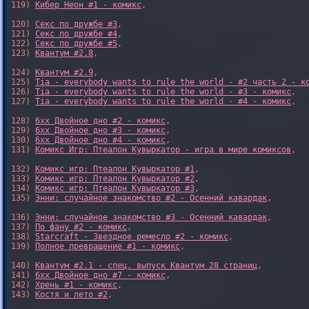
119) 
Кибер Неон #1 - комикс
,

120) 
Секс по дружбе #3
,

121) 
Секс по дружбе #4
,

122) 
Секс по дружбе #5
,

123) 
Квантум #2.8
,

124) 
Квантум #2.9
,

125) 
Tia - everybody wants to rule the world - #2 часть 2 - к
126) 
Tia - everybody wants to rule the world - #3 - комикс
,

127) 
Tia - everybody wants to rule the world - #4 - комикс
,

128) 
6xx Двойное дно #2 - комикс
,

129) 
6xx Двойное дно #3 - комикс
,

130) 
6xx Двойное дно #4 - комикс
,

131) 
Комикс Игр: Птеалон Кувыркатор - игра в мире комиксов
,

132) 
Комикс игр: Птеалон Кувыркатор #1
,

133) 
Комикс игр: Птеалон Кувыркатор #2
,

134) 
Комикс игр: Птеалон Кувыркатор #3
,

135) 
Энни: случайное знакомство #2 - Осенний кавардак
,

136) 
Энни: случайное знакомство #3 - Осенний кавардак
,

137) 
По фану #2 - комикс
,

138) 
Starcraft - Звездное ремесло #2 - комикс
,

139) 
Полное превращение #1 - комикс
,

140) 
Квантум #2.1 - спец. выпуск Квантум 28 страниц
,

141) 
6xx Двойное дно #7 - комикс
,

142) 
Хрень #1 - комикс
,

143) 
Костя и лето #2
,
