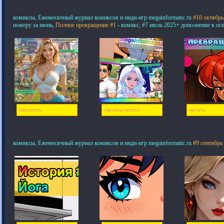
комиксы, Ежемесячный журнал комиксов и инди-игр megainformatic.ru
#10 октябрь
номеру за июнь,
Полное превращение #1
- комикс, #7 июль 2025+ дополнение к ос
смотреть
скачать/читать
читать
комиксы, Ежемесячный журнал комиксов и инди-игр megainformatic.ru
#9 сентябрь