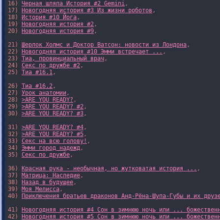
16) 
Черная шляпа История #2 Gemini
,

17) 
Новогодняя история #3 Из жизни роботов
,

18) 
История #10 Йога
,

19) 
Новогодняя история #2
,

20) 
Новогодняя история #9
,

21) 
Шерлок Холмс и Доктор Ватсон: новости из Лондона
,

22) 
Новогодняя история #10 Эмми встречает ...
,

23) 
Тиа, провинциальный врач
,

24) 
Секс по дружбе #2
,

25) 
Тиа #16.1
,

26) 
Тиа #16.2
,

27) 
Урок анатомии
,

28) 
>ARE YOU READY?
,

29) 
>ARE YOU READY? #2
,

30) 
>ARE YOU READY? #3
,

31) 
>ARE YOU READY? #4
,

32) 
>ARE YOU READY? #5
,

33) 
Секс на всю голову!
,

34) 
Эмми город надежд
,

35) 
Секс по дружбе
,

36) 
Красная рука - необычная, но жутковатая история ...
,

37) 
Матрица: Наследие
, 

38) 
Назад в будущее
, 

39) 
Моя Мелисса
, 

40) 
Приключения братьев драконов Анд-Рёна-Шупа-Губы и их друз
41) 
Новогодняя история #4 Сон в зимнюю ночь или ... божествен
42) 
Новогодняя история #5 Сон в зимнюю ночь или ... божествен