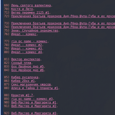
69) 
День святого валентина
,

70) 
Костя и Лето
,

71) 
Ветер перемен 2125 #1
,

72) 
Приключения братьев драконов Анд-Рёна-Шупа-Губы и их друз
73) 
Приключения братьев драконов Анд-Рёна-Шупа-Губы и их друз
74) 
Приключения братьев драконов Анд-Рёна-Шупа-Губы и их друз
75) 
Энни: Случайное знакомство
,

76) 
Идеал - комикс
,

77) 
ria pc game - комикс
,

78) 
Идеал - комикс #2
,

79) 
Идеал - комикс #3
,

80) 
Идеал - комикс #4
,

81) 
Вектор инспектор
,

82) 
Сонный пляж
,

83) 
6xx Двойное дно #5
,

84) 
6xx Двойное дно #6
,

85) 
Кибер русалочка
,

86) 
Кибер 20xx #1
,

87) 
Секс магазинчик ужасов
,

88) 
Алиса и Тайна 3 планеты #1
,

88) 
Квантум #2.7
,

89) 
ria pc game - комикс #3
,

90) 
Веб-Мастер и Маргарита #1
,

91) 
Веб-Мастер и Маргарита #2
,

92) 
Веб-Мастер и Маргарита #3
,
