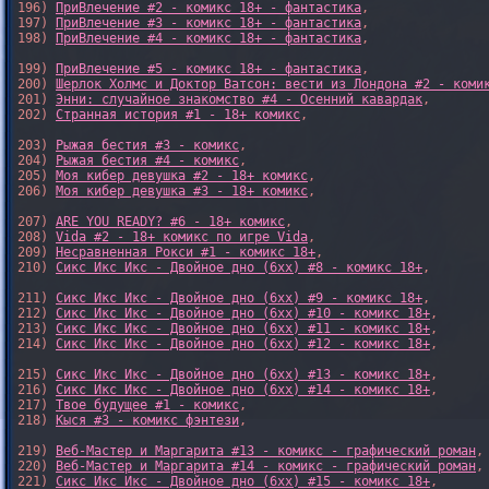
196) 
ПриВлечение #2 - комикс 18+ - фантастика
,

197) 
ПриВлечение #3 - комикс 18+ - фантастика
,

198) 
ПриВлечение #4 - комикс 18+ - фантастика
,

199) 
ПриВлечение #5 - комикс 18+ - фантастика
,

200) 
Шерлок Холмс и Доктор Ватсон: вести из Лондона #2 - коми
201) 
Энни: случайное знакомство #4 - Осенний кавардак
,

202) 
Странная история #1 - 18+ комикс
,

203) 
Рыжая бестия #3 - комикс
,

204) 
Рыжая бестия #4 - комикс
,

205) 
Моя кибер девушка #2 - 18+ комикс
,

206) 
Моя кибер девушка #3 - 18+ комикс
,

207) 
ARE YOU READY? #6 - 18+ комикс
,

208) 
Vida #2 - 18+ комикс по игре Vida
,

209) 
Несравненная Рокси #1 - комикс 18+
,

210) 
Сикс Икс Икс - Двойное дно (6xx) #8 - комикс 18+
,

211) 
Сикс Икс Икс - Двойное дно (6xx) #9 - комикс 18+
,

212) 
Сикс Икс Икс - Двойное дно (6xx) #10 - комикс 18+
,

213) 
Сикс Икс Икс - Двойное дно (6xx) #11 - комикс 18+
,

214) 
Сикс Икс Икс - Двойное дно (6xx) #12 - комикс 18+
,

215) 
Сикс Икс Икс - Двойное дно (6xx) #13 - комикс 18+
,

216) 
Сикс Икс Икс - Двойное дно (6xx) #14 - комикс 18+
,

217) 
Твое будущее #1 - комикс
,

218) 
Кыся #3 - комикс фэнтези
,

219) 
Веб-Мастер и Маргарита #13 - комикс - графический роман
,

220) 
Веб-Мастер и Маргарита #14 - комикс - графический роман
,

221) 
Сикс Икс Икс - Двойное дно (6xx) #15 - комикс 18+
,
