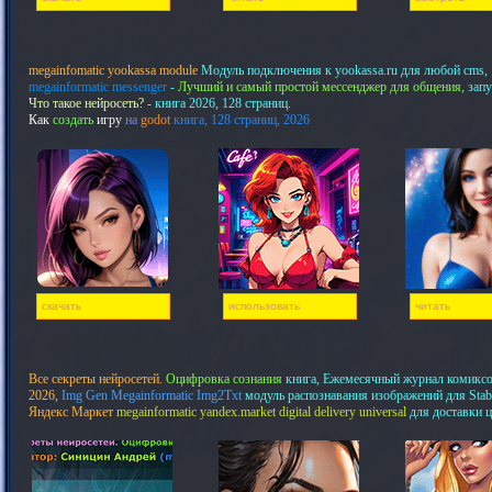
megainfomatic yookassa module
Модуль подключения к yookassa.ru для любой cms,
megainformatic messenger
-
Лучший и самый простой мессенджер для общения,
запу
Что такое нейросеть?
- книга 2026, 128 страниц.
Как
создать
игру
на
godot
книга, 128 страниц, 2026
скачать
использовать
читать
Все секреты нейросетей.
Оцифровка сознания
книга, Ежемесячный журнал комикс
2026
,
Img Gen Megainformatic Img2Txt
модуль распознавания изображений для Stab
Яндекс Маркет
megainformatic yandex.market digital delivery universal
для доставки 