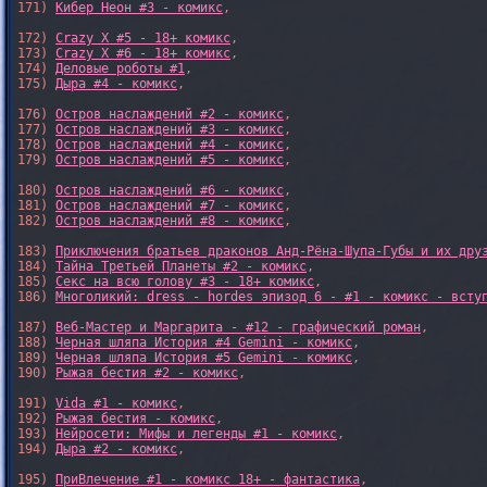
171) 
Кибер Неон #3 - комикс
,

172) 
Crazy X #5 - 18+ комикс
,

173) 
Crazy X #6 - 18+ комикс
,

174) 
Деловые роботы #1
,

175) 
Дыра #4 - комикс
,

176) 
Остров наслаждений #2 - комикс
,

177) 
Остров наслаждений #3 - комикс
,

178) 
Остров наслаждений #4 - комикс
,

179) 
Остров наслаждений #5 - комикс
,

180) 
Остров наслаждений #6 - комикс
,

181) 
Остров наслаждений #7 - комикс
,

182) 
Остров наслаждений #8 - комикс
,

183) 
Приключения братьев драконов Анд-Рёна-Шупа-Губы и их дру
184) 
Тайна Третьей Планеты #2 - комикс
,

185) 
Секс на всю голову #3 - 18+ комикс
,

186) 
Многоликий: dress - hordes эпизод 6 - #1 - комикс - всту
187) 
Веб-Мастер и Маргарита - #12 - графический роман
,

188) 
Черная шляпа История #4 Gemini - комикс
,

189) 
Черная шляпа История #5 Gemini - комикс
,

190) 
Рыжая бестия #2 - комикс
,

191) 
Vida #1 - комикс
,

192) 
Рыжая бестия - комикс
,

193) 
Нейросети: Мифы и легенды #1 - комикс
,

194) 
Дыра #2 - комикс
,

195) 
ПриВлечение #1 - комикс 18+ - фантастика
,
