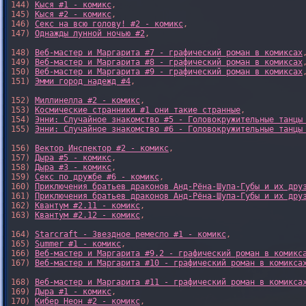
144) 
Кыся #1 - комикс
,

145) 
Кыся #2 - комикс
,

146) 
Секс на всю голову! #2 - комикс
,

147) 
Однажды лунной ночью #2
,

148) 
Веб-мастер и Маргарита #7 - графический роман в комиксах
,
149) 
Веб-мастер и Маргарита #8 - графический роман в комиксах
,
150) 
Веб-мастер и Маргарита #9 - графический роман в комиксах
,
151) 
Эмми город надежд #4
,

152) 
Миллинелла #2 - комикс
,

153) 
Космические странники #1 они такие странные
,

154) 
Энни: Случайное знакомство #5 - Головокружительные танцы
155) 
Энни: Случайное знакомство #6 - Головокружительные танцы
156) 
Вектор Инспектор #2 - комикс
,

157) 
Дыра #5 - комикс
,

158) 
Дыра #3 - комикс
,

159) 
Секс по дружбе #6 - комикс
,

160) 
Приключения братьев драконов Анд-Рёна-Шупа-Губы и их дру
161) 
Приключения братьев драконов Анд-Рёна-Шупа-Губы и их дру
162) 
Квантум #2.11 - комикс
,

163) 
Квантум #2.12 - комикс
,

164) 
Starcraft - Звездное ремесло #1 - комикс
,

165) 
Summer #1 - комикс
,

166) 
Веб-мастер и Маргарита #9.2 - графический роман в комикс
167) 
Веб-мастер и Маргарита #10 - графический роман в комикса
168) 
Веб-мастер и Маргарита #11 - графический роман в комикса
169) 
Дыра #1 - комикс
,

170) 
Кибер Неон #2 - комикс
,
