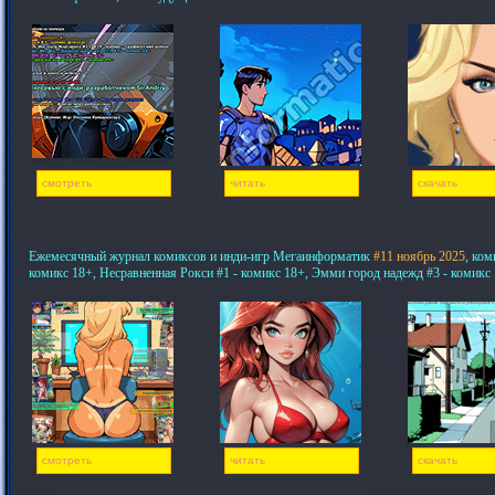
смотреть
читать
скачать
Ежемесячный журнал комиксов и инди-игр Мегаинформатик
#11 ноябрь 2025
, ком
комикс 18+, Несравненная Рокси #1 - комикс 18+, Эмми город надежд #3 - комикс
смотреть
читать
скачать