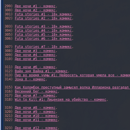
299) 
Две ночи #1 - комикс
,

300) 
Две ночи #2 - комикс
,

301) 
Futa stories #1 - 18+ комикс
,

302) 
Futa stories #2 - 18+ комикс
,

303) 
Futa stories #3 - 18+ комикс
,

304) 
Futa stories #4 - 18+ комикс
,

305) 
Futa stories #5 - 18+ комикс
,

306) 
Futa stories #6 - 18+ комикс
,

307) 
Futa stories #7 - 18+ комикс
,

308) 
Две ночи #3 - комикс
,

309) 
Две ночи #4 - комикс
,

310) 
Две ночи #5 - комикс
,

311) 
Две ночи #6 - комикс
,

312) 
Вайн энд Вайна #1 - комикс
,

313) 
Пир во время чумы #1: Нейросеть которая умела все - коми
314) 
Зона X - комикс
,

315) 
Как Коломбок преступный замысел волка Иллариона разгадал
316) 
Весенний бег - комикс
,

317) 
Две ночи #7 - комикс
,

318) 
Win to Kill #1: Лицензия на убийство - комикс
,

319) 
Две ночи #8 - комикс
,

320) 
Две ночи #9 - комикс
,

321) 
Две ночи #10 - комикс
,

322) 
Две ночи #11 - комикс
,

323) 
Две ночи #12 - комикс
,
