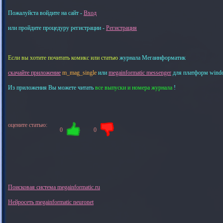
Пожалуйста войдите на сайт -
Вход
или пройдите процедуру регистрации -
Регистрация
Если вы хотите почитать комикс или статью
журнала Мегаинформатик
скачайте приложение
m_mag_single
или
megainformatic messenger
для платформ windows
Из приложения Вы можете читать
все выпуски и номера журнала
!
оцените статью:
0
0
Поисковая система megainformatic.ru
Нейросеть megainformatic neuronet