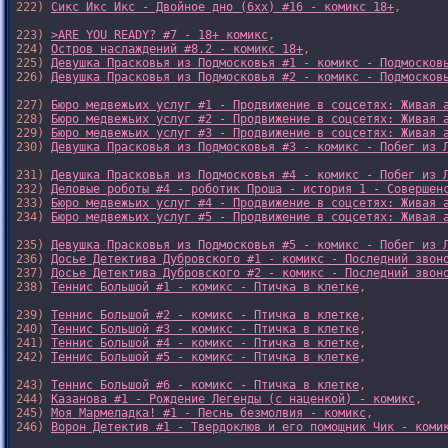
222) 
Сикс Икс Икс - Двойное дно (6xx) #16 - комикс 18+
,

223) 
>ARE YOU READY? #7 - 18+ комикс
,

224) 
Остров наслаждений #8.2 - комикс 18+
,

225) 
Девушка Прасковья из Подмосковья #1 - комикс - Подмосков
226) 
Девушка Прасковья из Подмосковья #2 - комикс - Подмосков
227) 
Бюро медвежьих услуг #1 - Продвижение в соцсетях: Живая 
228) 
Бюро медвежьих услуг #2 - Продвижение в соцсетях: Живая 
229) 
Бюро медвежьих услуг #3 - Продвижение в соцсетях: Живая 
230) 
Девушка Прасковья из Подмосковья #3 - комикс - Побег из 
231) 
Девушка Прасковья из Подмосковья #4 - комикс - Побег из 
232) 
Деловые роботы #4 - роботик Проша - история 1 - Совершен
233) 
Бюро медвежьих услуг #4 - Продвижение в соцсетях: Живая 
234) 
Бюро медвежьих услуг #5 - Продвижение в соцсетях: Живая 
235) 
Девушка Прасковья из Подмосковья #5 - комикс - Побег из 
236) 
Досье Детектива Дубровского #1 - комикс - Последний звон
237) 
Досье Детектива Дубровского #2 - комикс - Последний звон
238) 
Теннис Большой #1 - комикс - Птичка в клетке
,

239) 
Теннис Большой #2 - комикс - Птичка в клетке
,

240) 
Теннис Большой #3 - комикс - Птичка в клетке
,

241) 
Теннис Большой #4 - комикс - Птичка в клетке
,

242) 
Теннис Большой #5 - комикс - Птичка в клетке
,

243) 
Теннис Большой #6 - комикс - Птичка в клетке
,

244) 
Казанова #1 - Рождение Легенды (с наценкой) - комикс
,

245) 
Моя Мармеладка! #1 - Песнь безмолвия - комикс
,

246) 
Ворон Детектив #1 - Твердоклюв и его помощник Чик - коми