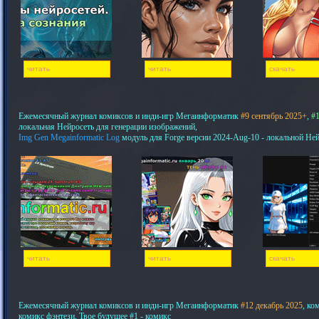
читать
читать
скачать
Ежемесячный журнал комиксов и инди-игр Мегаинформатик
#9 сентябрь 2025+
,
#1
локальная Нейросеть для генерации изображений,
Img Gen Megainformatic Log
модуль для Forge версии 2024-Aug-10 - локальной Не
читать
читать
скачать
Ежемесячный журнал комиксов и инди-игр Мегаинформатик
#12 декабрь 2025
, ко
комикс фэнтези, Твое будущее #1 - комикс