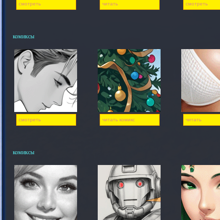
смотреть
читать
смотреть
комиксы
смотреть
читать комикс
читать
комиксы