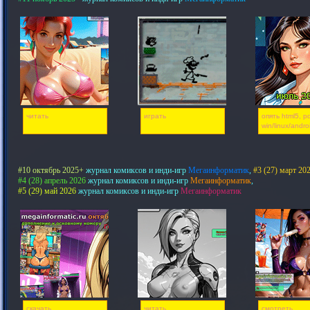
читать
играть
опять html5, pd
win/linux/andro
#10 октябрь 2025+
журнал комиксов и инди-игр
Мегаинформатик
,
#3 (27) март 20
#4 (28) апрель 2026
журнал комиксов и инди-игр
Мегаинформатик
,
#5 (29) май 2026
журнал комиксов и инди-игр
Мегаинформатик
скачать
читать
смотреть