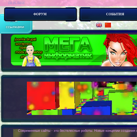
ria pc game
ФОРУМ
СОБЫТИЯ
> :
Современные сайты - это бестелесные роботы. Новые концепии создания с