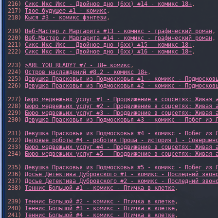
216) 
Сикс Икс Икс - Двойное дно (6xx) #14 - комикс 18+
,

217) 
Твое будущее #1 - комикс
,

218) 
Кыся #3 - комикс фэнтези
,

219) 
Веб-Мастер и Маргарита #13 - комикс - графический роман
,

220) 
Веб-Мастер и Маргарита #14 - комикс - графический роман
,

221) 
Сикс Икс Икс - Двойное дно (6xx) #15 - комикс 18+
,

222) 
Сикс Икс Икс - Двойное дно (6xx) #16 - комикс 18+
,

223) 
>ARE YOU READY? #7 - 18+ комикс
,

224) 
Остров наслаждений #8.2 - комикс 18+
,

225) 
Девушка Прасковья из Подмосковья #1 - комикс - Подмосков
226) 
Девушка Прасковья из Подмосковья #2 - комикс - Подмосков
227) 
Бюро медвежьих услуг #1 - Продвижение в соцсетях: Живая 
228) 
Бюро медвежьих услуг #2 - Продвижение в соцсетях: Живая 
229) 
Бюро медвежьих услуг #3 - Продвижение в соцсетях: Живая 
230) 
Девушка Прасковья из Подмосковья #3 - комикс - Побег из 
231) 
Девушка Прасковья из Подмосковья #4 - комикс - Побег из 
232) 
Деловые роботы #4 - роботик Проша - история 1 - Совершен
233) 
Бюро медвежьих услуг #4 - Продвижение в соцсетях: Живая 
234) 
Бюро медвежьих услуг #5 - Продвижение в соцсетях: Живая 
235) 
Девушка Прасковья из Подмосковья #5 - комикс - Побег из 
236) 
Досье Детектива Дубровского #1 - комикс - Последний звон
237) 
Досье Детектива Дубровского #2 - комикс - Последний звон
238) 
Теннис Большой #1 - комикс - Птичка в клетке
,

239) 
Теннис Большой #2 - комикс - Птичка в клетке
,

240) 
Теннис Большой #3 - комикс - Птичка в клетке
,

241) 
Теннис Большой #4 - комикс - Птичка в клетке
,
