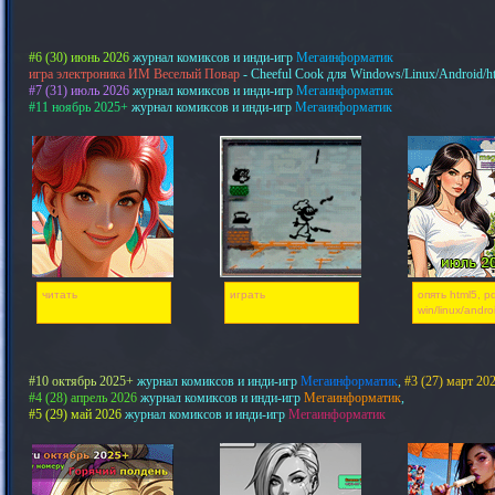
#6 (30) июнь 2026
журнал комиксов и инди-игр
Мегаинформатик
игра электроника ИМ Веселый Повар
- Cheeful Cook для Windows/Linux/Android/h
#7 (31) июль 2026
журнал комиксов и инди-игр
Мегаинформатик
#11 ноябрь 2025+
журнал комиксов и инди-игр
Мегаинформатик
читать
играть
опять html5, pd
win/linux/andro
#10 октябрь 2025+
журнал комиксов и инди-игр
Мегаинформатик
,
#3 (27) март 20
#4 (28) апрель 2026
журнал комиксов и инди-игр
Мегаинформатик
,
#5 (29) май 2026
журнал комиксов и инди-игр
Мегаинформатик