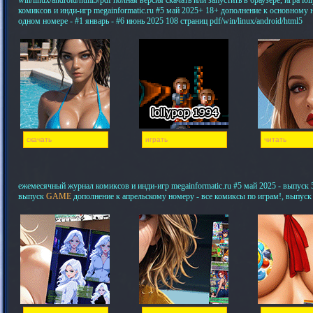
win/linux/android/html5/pdf полная версия скачать или запустить в браузере, игра 
комиксов и инди-игр megainformatic.ru #5 май 2025+ 18+ дополнение к основному
одном номере - #1 январь - #6 июнь 2025 108 страниц pdf/win/linux/android/html5
скачать
играть
читать
ежемесячный журнал комиксов и инди-игр megainformatic.ru #5 май 2025 - выпуск 5,
выпуск
GAME
дополнение к апрельскому номеру - все комиксы по играм!, выпуск