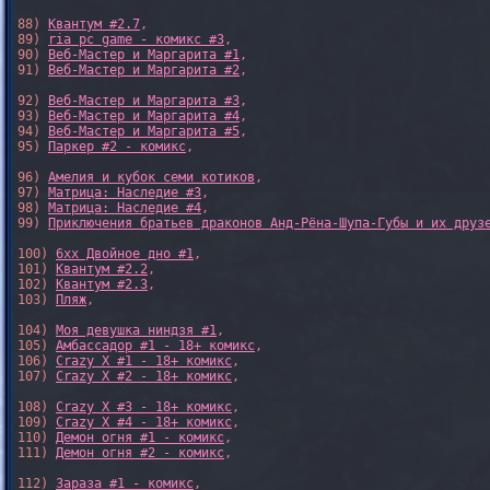
88) 
Квантум #2.7
,

89) 
ria pc game - комикс #3
,

90) 
Веб-Мастер и Маргарита #1
,

91) 
Веб-Мастер и Маргарита #2
,

92) 
Веб-Мастер и Маргарита #3
,

93) 
Веб-Мастер и Маргарита #4
,

94) 
Веб-Мастер и Маргарита #5
,

95) 
Паркер #2 - комикс
,

96) 
Амелия и кубок семи котиков
,

97) 
Матрица: Наследие #3
, 

98) 
Матрица: Наследие #4
, 

99) 
Приключения братьев драконов Анд-Рёна-Шупа-Губы и их друз
100) 
6xx Двойное дно #1
,

101) 
Квантум #2.2
,

102) 
Квантум #2.3
,

103) 
Пляж
,

104) 
Моя девушка ниндзя #1
,

105) 
Амбассадор #1 - 18+ комикс
,

106) 
Crazy X #1 - 18+ комикс
,

107) 
Crazy X #2 - 18+ комикс
,

108) 
Crazy X #3 - 18+ комикс
,

109) 
Crazy X #4 - 18+ комикс
,

110) 
Демон огня #1 - комикс
,

111) 
Демон огня #2 - комикс
,

112) 
Зараза #1 - комикс
,
