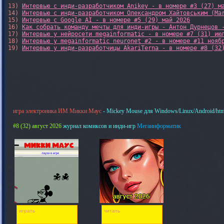
13) 
Интервью с инди-разработчиком Anikey - в номере #3 (27) м
14) 
Интервью с инди-разработчиком Олександром Хайтовським (Ma
15) 
Интервью с Google AI - в номере #5 (29) май 2026
16) 
Как собрать команду мечты для инди-игры - Антон Дурнецов 
17) 
Интервью у нейросети megainformatic - в номере #7 (31) ию
18) 
Интервью у megainformatic neuronet #2 - в номере #11 нояб
19) 
Интервью у инди-разработчицы AkariTerna - в номере #8 (32
игра электроника ИМ Микки Маус
- Mickey Mouse для Windows/Linux/Android/htm
#8 (32) август 2026
журнал комиксов и инди-игр
Мегаинформатик
играть
читать