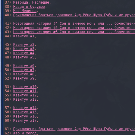
37) 
Матрица: Наследие
, 

38) 
Назад в будущее
, 

39) 
Моя Мелисса
, 

40) 
Приключения братьев драконов Анд-Рёна-Шупа-Губы и их друз
41) 
Новогодняя история #4 Сон в зимнюю ночь или ... божествен
42) 
Новогодняя история #5 Сон в зимнюю ночь или ... божествен
43) 
Новогодняя история #6 Сон в зимнюю ночь или ... божествен
44) 
Квантум #1
,

45) 
Квантум #2
,

46) 
Квантум #3
,

47) 
Квантум #4
,

48) 
Квантум #5
,

49) 
Квантум #6
,

50) 
Квантум #7
,

51) 
Квантум #8
,

52) 
Квантум #9
,

53) 
Квантум #10
,

54) 
Квантум #11
,

55) 
Квантум #12
,

56) 
Квантум #13
,

57) 
Квантум #14
,

58) 
Квантум #15
,

59) 
Квантум #16
,

60) 
Квантум #17
,

61) 
Приключения братьев драконов Анд-Рёна-Шупа-Губы и их друз
62) 
Жар и холод
,
