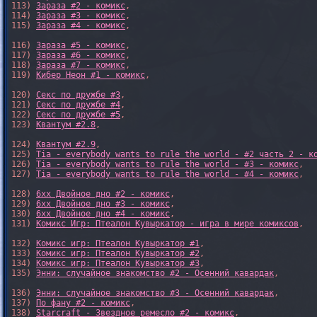
113) 
Зараза #2 - комикс
,

114) 
Зараза #3 - комикс
,

115) 
Зараза #4 - комикс
,

116) 
Зараза #5 - комикс
,

117) 
Зараза #6 - комикс
,

118) 
Зараза #7 - комикс
,

119) 
Кибер Неон #1 - комикс
,

120) 
Секс по дружбе #3
,

121) 
Секс по дружбе #4
,

122) 
Секс по дружбе #5
,

123) 
Квантум #2.8
,

124) 
Квантум #2.9
,

125) 
Tia - everybody wants to rule the world - #2 часть 2 - к
126) 
Tia - everybody wants to rule the world - #3 - комикс
,

127) 
Tia - everybody wants to rule the world - #4 - комикс
,

128) 
6xx Двойное дно #2 - комикс
,

129) 
6xx Двойное дно #3 - комикс
,

130) 
6xx Двойное дно #4 - комикс
,

131) 
Комикс Игр: Птеалон Кувыркатор - игра в мире комиксов
,

132) 
Комикс игр: Птеалон Кувыркатор #1
,

133) 
Комикс игр: Птеалон Кувыркатор #2
,

134) 
Комикс игр: Птеалон Кувыркатор #3
,

135) 
Энни: случайное знакомство #2 - Осенний кавардак
,

136) 
Энни: случайное знакомство #3 - Осенний кавардак
,

137) 
По фану #2 - комикс
,

138) 
Starcraft - Звездное ремесло #2 - комикс
,
