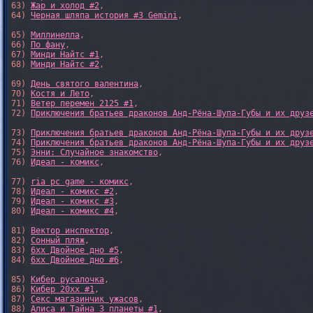
63) 
Жар и холод #2
,

64) 
Черная шляпа история #3 Gemini
,

65) 
Миллинелла
,

66) 
По фану
,

67) 
Минди Найтс #1
,

68) 
Минди Найтс #2
,

69) 
День святого валентина
,

70) 
Костя и Лето
,

71) 
Ветер перемен 2125 #1
,

72) 
Приключения братьев драконов Анд-Рёна-Шупа-Губы и их друз
73) 
Приключения братьев драконов Анд-Рёна-Шупа-Губы и их друз
74) 
Приключения братьев драконов Анд-Рёна-Шупа-Губы и их друз
75) 
Энни: Случайное знакомство
,

76) 
Идеал - комикс
,

77) 
ria pc game - комикс
,

78) 
Идеал - комикс #2
,

79) 
Идеал - комикс #3
,

80) 
Идеал - комикс #4
,

81) 
Вектор инспектор
,

82) 
Сонный пляж
,

83) 
6xx Двойное дно #5
,

84) 
6xx Двойное дно #6
,

85) 
Кибер русалочка
,

86) 
Кибер 20xx #1
,

87) 
Секс магазинчик ужасов
,

88) 
Алиса и Тайна 3 планеты #1
,
