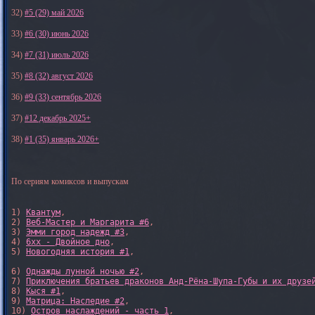
32)
#5 (29) май 2026
33)
#6 (30) июнь 2026
34)
#7 (31) июль 2026
35)
#8 (32) август 2026
36)
#9 (33) сентябрь 2026
37)
#12 декабрь 2025+
38)
#1 (35) январь 2026+
По сериям комиксов и выпускам
1) 
Квантум
, 

2) 
Веб-Мастер и Маргарита #6
, 

3) 
Эмми город надежд #3
, 

4) 
6xx - Двойное дно
, 

5) 
Новогодняя история #1
, 

6) 
Однажды лунной ночью #2
, 

7) 
Приключения братьев драконов Анд-Рёна-Шупа-Губы и их друзе
8) 
Кыся #1
, 

9) 
Матрица: Наследие #2
, 

10) 
Остров наслаждений - часть 1
, 
