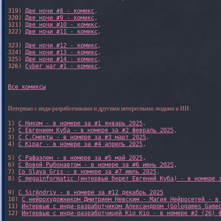
319) 
Две ночи #8 - комикс
,

320) 
Две ночи #9 - комикс
,

321) 
Две ночи #10 - комикс
,

322) 
Две ночи #11 - комикс
,

323) 
Две ночи #12 - комикс
,

324) 
Две ночи #13 - комикс
,

325) 
Две ночи #14 - комикс
,

326) 
Cyber war #1 - комикс
,

Все комиксы
Интервью с инди-разработчиками и другими интересными людьми и ИИ:
1) 
С Ником - в номере за #1 январь 2025
, 

2) 
С Евгением Куба - в номере за #2 февраль 2025
, 

3) 
С С.Смекты - в номере за #3 март 2025
, 

4) 
С Kipar - в номере за #4 апрель 2025
, 

5) 
С Рафаэлем - в номере за #5 май 2025
, 

6) 
С Вовой Рыбонавтом - в номере за #6 июнь 2025
, 

7) 
Со Slava Gris - в номере за #7 июль 2025
, 

8) 
С megainformatic (интервью берет Евгений Куба) - в номере 
9) 
С SirAndriy - в номере за #12 декабрь 2025
10) 
С нейрохудожником Дмитрием Невским - Магия Нейросетей - в
11) 
Интервью с инди-разработчиком Александром (Gologames Game
12) 
Интервью с инди-разработчицей Kio Kio - в номере #2 (26) 