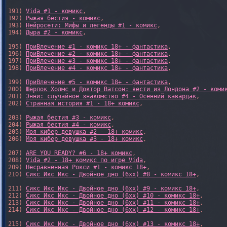
191) 
Vida #1 - комикс
,

192) 
Рыжая бестия - комикс
,

193) 
Нейросети: Мифы и легенды #1 - комикс
,

194) 
Дыра #2 - комикс
,

195) 
ПриВлечение #1 - комикс 18+ - фантастика
,

196) 
ПриВлечение #2 - комикс 18+ - фантастика
,

197) 
ПриВлечение #3 - комикс 18+ - фантастика
,

198) 
ПриВлечение #4 - комикс 18+ - фантастика
,

199) 
ПриВлечение #5 - комикс 18+ - фантастика
,

200) 
Шерлок Холмс и Доктор Ватсон: вести из Лондона #2 - коми
201) 
Энни: случайное знакомство #4 - Осенний кавардак
,

202) 
Странная история #1 - 18+ комикс
,

203) 
Рыжая бестия #3 - комикс
,

204) 
Рыжая бестия #4 - комикс
,

205) 
Моя кибер девушка #2 - 18+ комикс
,

206) 
Моя кибер девушка #3 - 18+ комикс
,

207) 
ARE YOU READY? #6 - 18+ комикс
,

208) 
Vida #2 - 18+ комикс по игре Vida
,

209) 
Несравненная Рокси #1 - комикс 18+
,

210) 
Сикс Икс Икс - Двойное дно (6xx) #8 - комикс 18+
,

211) 
Сикс Икс Икс - Двойное дно (6xx) #9 - комикс 18+
,

212) 
Сикс Икс Икс - Двойное дно (6xx) #10 - комикс 18+
,

213) 
Сикс Икс Икс - Двойное дно (6xx) #11 - комикс 18+
,

214) 
Сикс Икс Икс - Двойное дно (6xx) #12 - комикс 18+
,

215) 
Сикс Икс Икс - Двойное дно (6xx) #13 - комикс 18+
,
