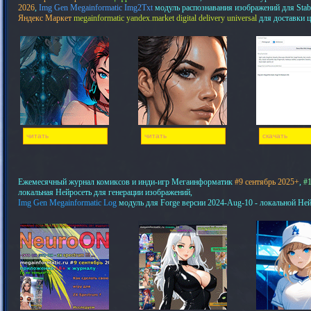
2026
,
Img Gen Megainformatic Img2Txt
модуль распознавания изображений для Stab
Яндекс Маркет
megainformatic yandex.market digital delivery universal
для доставки 
читать
читать
скачать
Ежемесячный журнал комиксов и инди-игр Мегаинформатик
#9 сентябрь 2025+
,
#1
локальная Нейросеть для генерации изображений,
Img Gen Megainformatic Log
модуль для Forge версии 2024-Aug-10 - локальной Не