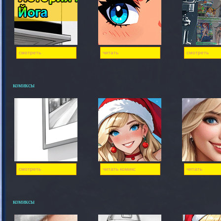
смотреть
читать
смотреть
комиксы
смотреть
читать комикс
читать
комиксы