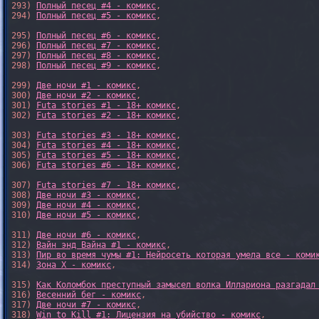
293) 
Полный песец #4 - комикс
,

294) 
Полный песец #5 - комикс
,

295) 
Полный песец #6 - комикс
,

296) 
Полный песец #7 - комикс
,

297) 
Полный песец #8 - комикс
,

298) 
Полный песец #9 - комикс
,

299) 
Две ночи #1 - комикс
,

300) 
Две ночи #2 - комикс
,

301) 
Futa stories #1 - 18+ комикс
,

302) 
Futa stories #2 - 18+ комикс
,

303) 
Futa stories #3 - 18+ комикс
,

304) 
Futa stories #4 - 18+ комикс
,

305) 
Futa stories #5 - 18+ комикс
,

306) 
Futa stories #6 - 18+ комикс
,

307) 
Futa stories #7 - 18+ комикс
,

308) 
Две ночи #3 - комикс
,

309) 
Две ночи #4 - комикс
,

310) 
Две ночи #5 - комикс
,

311) 
Две ночи #6 - комикс
,

312) 
Вайн энд Вайна #1 - комикс
,

313) 
Пир во время чумы #1: Нейросеть которая умела все - коми
314) 
Зона X - комикс
,

315) 
Как Коломбок преступный замысел волка Иллариона разгадал
316) 
Весенний бег - комикс
,

317) 
Две ночи #7 - комикс
,

318) 
Win to Kill #1: Лицензия на убийство - комикс
,
