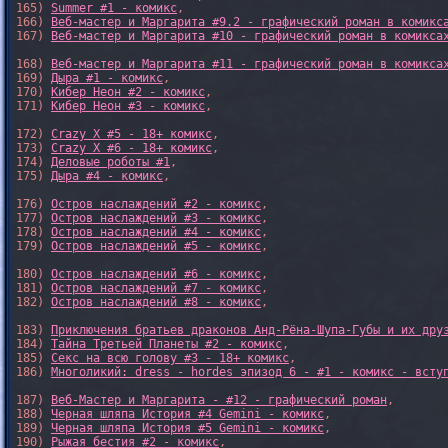
165) 
Summer #1 - комикс
,

166) 
Веб-мастер и Маргарита #9.2 - графический роман в комикс
167) 
Веб-мастер и Маргарита #10 - графический роман в комикса
168) 
Веб-мастер и Маргарита #11 - графический роман в комикса
169) 
Дыра #1 - комикс
,

170) 
Кибер Неон #2 - комикс
,

171) 
Кибер Неон #3 - комикс
,

172) 
Crazy X #5 - 18+ комикс
,

173) 
Crazy X #6 - 18+ комикс
,

174) 
Деловые роботы #1
,

175) 
Дыра #4 - комикс
,

176) 
Остров наслаждений #2 - комикс
,

177) 
Остров наслаждений #3 - комикс
,

178) 
Остров наслаждений #4 - комикс
,

179) 
Остров наслаждений #5 - комикс
,

180) 
Остров наслаждений #6 - комикс
,

181) 
Остров наслаждений #7 - комикс
,

182) 
Остров наслаждений #8 - комикс
,

183) 
Приключения братьев драконов Анд-Рёна-Шупа-Губы и их дру
184) 
Тайна Третьей Планеты #2 - комикс
,

185) 
Секс на всю голову #3 - 18+ комикс
,

186) 
Многоликий: dress - hordes эпизод 6 - #1 - комикс - всту
187) 
Веб-Мастер и Маргарита - #12 - графический роман
,

188) 
Черная шляпа История #4 Gemini - комикс
,

189) 
Черная шляпа История #5 Gemini - комикс
,

190) 
Рыжая бестия #2 - комикс
,
