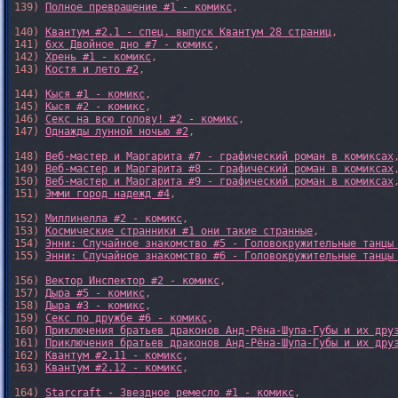
139) 
Полное превращение #1 - комикс
,

140) 
Квантум #2.1 - спец. выпуск Квантум 28 страниц
,

141) 
6xx Двойное дно #7 - комикс
,

142) 
Хрень #1 - комикс
,

143) 
Костя и лето #2
,

144) 
Кыся #1 - комикс
,

145) 
Кыся #2 - комикс
,

146) 
Секс на всю голову! #2 - комикс
,

147) 
Однажды лунной ночью #2
,

148) 
Веб-мастер и Маргарита #7 - графический роман в комиксах
,
149) 
Веб-мастер и Маргарита #8 - графический роман в комиксах
,
150) 
Веб-мастер и Маргарита #9 - графический роман в комиксах
,
151) 
Эмми город надежд #4
,

152) 
Миллинелла #2 - комикс
,

153) 
Космические странники #1 они такие странные
,

154) 
Энни: Случайное знакомство #5 - Головокружительные танцы
155) 
Энни: Случайное знакомство #6 - Головокружительные танцы
156) 
Вектор Инспектор #2 - комикс
,

157) 
Дыра #5 - комикс
,

158) 
Дыра #3 - комикс
,

159) 
Секс по дружбе #6 - комикс
,

160) 
Приключения братьев драконов Анд-Рёна-Шупа-Губы и их дру
161) 
Приключения братьев драконов Анд-Рёна-Шупа-Губы и их дру
162) 
Квантум #2.11 - комикс
,

163) 
Квантум #2.12 - комикс
,

164) 
Starcraft - Звездное ремесло #1 - комикс
,
