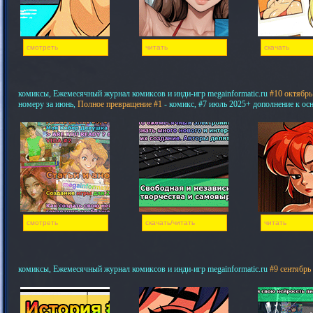
смотреть
читать
скачать
комиксы, Ежемесячный журнал комиксов и инди-игр megainformatic.ru
#10 октябрь
номеру за июнь,
Полное превращение #1
- комикс, #7 июль 2025+ дополнение к ос
смотреть
скачать/читать
читать
комиксы, Ежемесячный журнал комиксов и инди-игр megainformatic.ru
#9 сентябрь