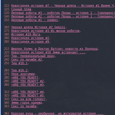
11) 
Новогодняя история #7 - Черная шляпа - История #1 Время Ч
,
12) 
Сонный пляж
, 

13) 
Деловые роботы #3 - роботик Проша - история 1 - Совершенс
14) 
Деловые роботы #2 - роботик Проша - история 1 - Совершенс
15) 
Деловые роботы #1 - комикс
,

16) 
Черная шляпа История #2 Gemini
,

17) 
Новогодняя история #3 Из жизни роботов
,

18) 
История #10 Йога
,

19) 
Новогодняя история #2
,

20) 
Новогодняя история #9
,

21) 
Шерлок Холмс и Доктор Ватсон: новости из Лондона
,

22) 
Новогодняя история #10 Эмми встречает ...
,

23) 
Тиа, провинциальный врач
,

24) 
Секс по дружбе #2
,

25) 
Тиа #16.1
,

26) 
Тиа #16.2
,

27) 
Урок анатомии
,

28) 
>ARE YOU READY?
,

29) 
>ARE YOU READY? #2
,

30) 
>ARE YOU READY? #3
,

31) 
>ARE YOU READY? #4
,

32) 
>ARE YOU READY? #5
,

33) 
Секс на всю голову!
,

34) 
Эмми город надежд
,

35) 
Секс по дружбе
,

36) 
Красная рука - необычная, но жутковатая история ...
,
