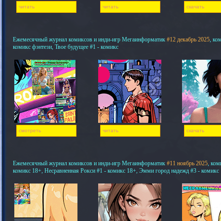
читать
читать
скачать
Ежемесячный журнал комиксов и инди-игр Мегаинформатик
#12 декабрь 2025
, ко
комикс фэнтези, Твое будущее #1 - комикс
смотреть
читать
скачать
Ежемесячный журнал комиксов и инди-игр Мегаинформатик
#11 ноябрь 2025
, ком
комикс 18+, Несравненная Рокси #1 - комикс 18+, Эмми город надежд #3 - комикс