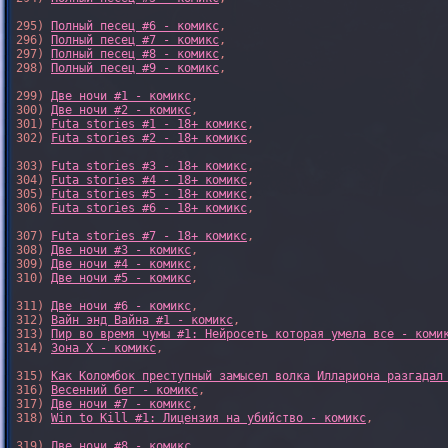
295) 
Полный песец #6 - комикс
,

296) 
Полный песец #7 - комикс
,

297) 
Полный песец #8 - комикс
,

298) 
Полный песец #9 - комикс
,

299) 
Две ночи #1 - комикс
,

300) 
Две ночи #2 - комикс
,

301) 
Futa stories #1 - 18+ комикс
,

302) 
Futa stories #2 - 18+ комикс
,

303) 
Futa stories #3 - 18+ комикс
,

304) 
Futa stories #4 - 18+ комикс
,

305) 
Futa stories #5 - 18+ комикс
,

306) 
Futa stories #6 - 18+ комикс
,

307) 
Futa stories #7 - 18+ комикс
,

308) 
Две ночи #3 - комикс
,

309) 
Две ночи #4 - комикс
,

310) 
Две ночи #5 - комикс
,

311) 
Две ночи #6 - комикс
,

312) 
Вайн энд Вайна #1 - комикс
,

313) 
Пир во время чумы #1: Нейросеть которая умела все - коми
314) 
Зона X - комикс
,

315) 
Как Коломбок преступный замысел волка Иллариона разгадал
316) 
Весенний бег - комикс
,

317) 
Две ночи #7 - комикс
,

318) 
Win to Kill #1: Лицензия на убийство - комикс
,

319) 
Две ночи #8 - комикс
,
