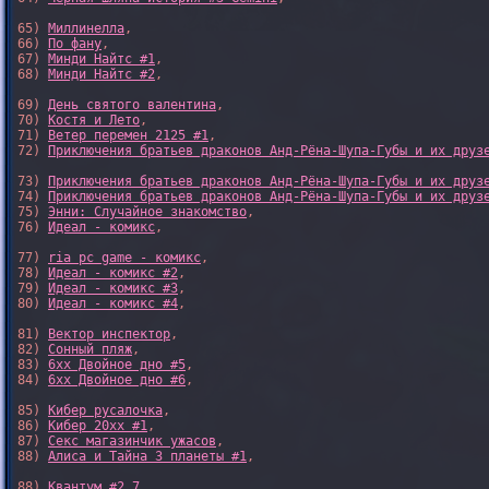
65) 
Миллинелла
,

66) 
По фану
,

67) 
Минди Найтс #1
,

68) 
Минди Найтс #2
,

69) 
День святого валентина
,

70) 
Костя и Лето
,

71) 
Ветер перемен 2125 #1
,

72) 
Приключения братьев драконов Анд-Рёна-Шупа-Губы и их друз
73) 
Приключения братьев драконов Анд-Рёна-Шупа-Губы и их друз
74) 
Приключения братьев драконов Анд-Рёна-Шупа-Губы и их друз
75) 
Энни: Случайное знакомство
,

76) 
Идеал - комикс
,

77) 
ria pc game - комикс
,

78) 
Идеал - комикс #2
,

79) 
Идеал - комикс #3
,

80) 
Идеал - комикс #4
,

81) 
Вектор инспектор
,

82) 
Сонный пляж
,

83) 
6xx Двойное дно #5
,

84) 
6xx Двойное дно #6
,

85) 
Кибер русалочка
,

86) 
Кибер 20xx #1
,

87) 
Секс магазинчик ужасов
,

88) 
Алиса и Тайна 3 планеты #1
,

88) 
Квантум #2.7
,
