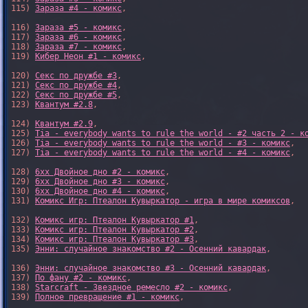
115) 
Зараза #4 - комикс
,

116) 
Зараза #5 - комикс
,

117) 
Зараза #6 - комикс
,

118) 
Зараза #7 - комикс
,

119) 
Кибер Неон #1 - комикс
,

120) 
Секс по дружбе #3
,

121) 
Секс по дружбе #4
,

122) 
Секс по дружбе #5
,

123) 
Квантум #2.8
,

124) 
Квантум #2.9
,

125) 
Tia - everybody wants to rule the world - #2 часть 2 - к
126) 
Tia - everybody wants to rule the world - #3 - комикс
,

127) 
Tia - everybody wants to rule the world - #4 - комикс
,

128) 
6xx Двойное дно #2 - комикс
,

129) 
6xx Двойное дно #3 - комикс
,

130) 
6xx Двойное дно #4 - комикс
,

131) 
Комикс Игр: Птеалон Кувыркатор - игра в мире комиксов
,

132) 
Комикс игр: Птеалон Кувыркатор #1
,

133) 
Комикс игр: Птеалон Кувыркатор #2
,

134) 
Комикс игр: Птеалон Кувыркатор #3
,

135) 
Энни: случайное знакомство #2 - Осенний кавардак
,

136) 
Энни: случайное знакомство #3 - Осенний кавардак
,

137) 
По фану #2 - комикс
,

138) 
Starcraft - Звездное ремесло #2 - комикс
,

139) 
Полное превращение #1 - комикс
,
