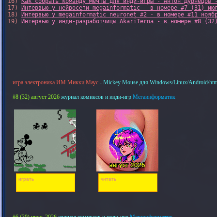
16) 
Как собрать команду мечты для инди-игры - Антон Дурнецов 
17) 
Интервью у нейросети megainformatic - в номере #7 (31) ию
18) 
Интервью у megainformatic neuronet #2 - в номере #11 нояб
19) 
Интервью у инди-разработчицы AkariTerna - в номере #8 (32
игра электроника ИМ Микки Маус
- Mickey Mouse для Windows/Linux/Android/htm
#8 (32) август 2026
журнал комиксов и инди-игр
Мегаинформатик
играть
читать