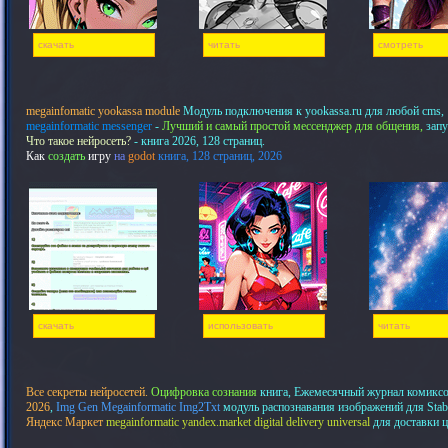
скачать
читать
смотреть
megainfomatic yookassa module
Модуль подключения к yookassa.ru для любой cms,
megainformatic messenger
-
Лучший и самый простой мессенджер для общения,
запу
Что такое нейросеть?
- книга 2026, 128 страниц.
Как
создать
игру
на
godot
книга, 128 страниц, 2026
скачать
использовать
читать
Все секреты нейросетей.
Оцифровка сознания
книга, Ежемесячный журнал комикс
2026
,
Img Gen Megainformatic Img2Txt
модуль распознавания изображений для Stab
Яндекс Маркет
megainformatic yandex.market digital delivery universal
для доставки 