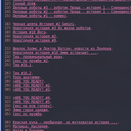
12) 
Сонный пляж
, 

13) 
Деловые роботы #3 - роботик Проша - история 1 - Совершенс
14) 
Деловые роботы #2 - роботик Проша - история 1 - Совершенс
15) 
Деловые роботы #1 - комикс
,

16) 
Черная шляпа История #2 Gemini
,

17) 
Новогодняя история #3 Из жизни роботов
,

18) 
История #10 Йога
,

19) 
Новогодняя история #2
,

20) 
Новогодняя история #9
,

21) 
Шерлок Холмс и Доктор Ватсон: новости из Лондона
,

22) 
Новогодняя история #10 Эмми встречает ...
,

23) 
Тиа, провинциальный врач
,

24) 
Секс по дружбе #2
,

25) 
Тиа #16.1
,

26) 
Тиа #16.2
,

27) 
Урок анатомии
,

28) 
>ARE YOU READY?
,

29) 
>ARE YOU READY? #2
,

30) 
>ARE YOU READY? #3
,

31) 
>ARE YOU READY? #4
,

32) 
>ARE YOU READY? #5
,

33) 
Секс на всю голову!
,

34) 
Эмми город надежд
,

35) 
Секс по дружбе
,

36) 
Красная рука - необычная, но жутковатая история ...
,

37) 
Матрица: Наследие
, 

38) 
Назад в будущее
, 
