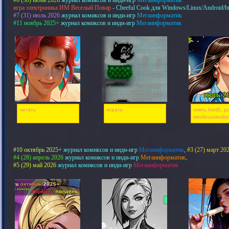
#6 (30) июнь 2026
журнал комиксов и инди-игр
Мегаинформатик
игра электроника ИМ Веселый Повар
- Cheeful Cook для Windows/Linux/Android/h
#7 (31) июль 2026
журнал комиксов и инди-игр
Мегаинформатик
#11 ноябрь 2025+
журнал комиксов и инди-игр
Мегаинформатик
читать
играть
опять html5, pd
win/linux/andro
#10 октябрь 2025+
журнал комиксов и инди-игр
Мегаинформатик
,
#3 (27) март 20
#4 (28) апрель 2026
журнал комиксов и инди-игр
Мегаинформатик
,
#5 (29) май 2026
журнал комиксов и инди-игр
Мегаинформатик