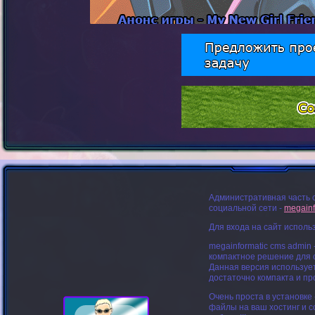
Административная часть 
социальной сети -
megainf
Для входа на сайт исполь
megainformatic cms admin 
компактное решение для с
Данная версия использует
достаточно компакта и пр
Очень проста в установке 
файлы на ваш хостинг и со