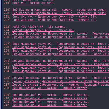
218) 
Кыся #3 - комикс фэнтези
,

219) 
Веб-Мастер и Маргарита #13 - комикс - графический роман
,

220) 
Веб-Мастер и Маргарита #14 - комикс - графический роман
,

221) 
Сикс Икс Икс - Двойное дно (6xx) #15 - комикс 18+
,

222) 
Сикс Икс Икс - Двойное дно (6xx) #16 - комикс 18+
,

223) 
>ARE YOU READY? #7 - 18+ комикс
,

224) 
Остров наслаждений #8.2 - комикс 18+
,

225) 
Девушка Прасковья из Подмосковья #1 - комикс - Подмосков
226) 
Девушка Прасковья из Подмосковья #2 - комикс - Подмосков
227) 
Бюро медвежьих услуг #1 - Продвижение в соцсетях: Живая 
228) 
Бюро медвежьих услуг #2 - Продвижение в соцсетях: Живая 
229) 
Бюро медвежьих услуг #3 - Продвижение в соцсетях: Живая 
230) 
Девушка Прасковья из Подмосковья #3 - комикс - Побег из 
231) 
Девушка Прасковья из Подмосковья #4 - комикс - Побег из 
232) 
Деловые роботы #4 - роботик Проша - история 1 - Совершен
233) 
Бюро медвежьих услуг #4 - Продвижение в соцсетях: Живая 
234) 
Бюро медвежьих услуг #5 - Продвижение в соцсетях: Живая 
235) 
Девушка Прасковья из Подмосковья #5 - комикс - Побег из 
236) 
Досье Детектива Дубровского #1 - комикс - Последний звон
237) 
Досье Детектива Дубровского #2 - комикс - Последний звон
238) 
Теннис Большой #1 - комикс - Птичка в клетке
,

239) 
Теннис Большой #2 - комикс - Птичка в клетке
,

240) 
Теннис Большой #3 - комикс - Птичка в клетке
,

241) 
Теннис Большой #4 - комикс - Птичка в клетке
,

242) 
Теннис Большой #5 - комикс - Птичка в клетке
,
