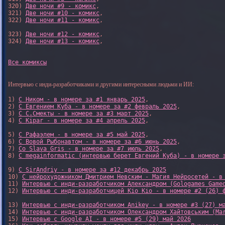
320) 
Две ночи #9 - комикс
,

321) 
Две ночи #10 - комикс
,

322) 
Две ночи #11 - комикс
,

323) 
Две ночи #12 - комикс
,

324) 
Две ночи #13 - комикс
,

Все комиксы
Интервью с инди-разработчиками и другими интересными людьми и ИИ:
1) 
С Ником - в номере за #1 январь 2025
, 

2) 
С Евгением Куба - в номере за #2 февраль 2025
, 

3) 
С С.Смекты - в номере за #3 март 2025
, 

4) 
С Kipar - в номере за #4 апрель 2025
, 

5) 
С Рафаэлем - в номере за #5 май 2025
, 

6) 
С Вовой Рыбонавтом - в номере за #6 июнь 2025
, 

7) 
Со Slava Gris - в номере за #7 июль 2025
, 

8) 
С megainformatic (интервью берет Евгений Куба) - в номере 
9) 
С SirAndriy - в номере за #12 декабрь 2025
10) 
С нейрохудожником Дмитрием Невским - Магия Нейросетей - в
11) 
Интервью с инди-разработчиком Александром (Gologames Game
12) 
Интервью с инди-разработчицей Kio Kio - в номере #2 (26) 
13) 
Интервью с инди-разработчиком Anikey - в номере #3 (27) м
14) 
Интервью с инди-разработчиком Олександром Хайтовським (Ma
15) 
Интервью с Google AI - в номере #5 (29) май 2026