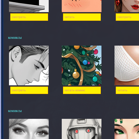
смотреть
читать
смотреть
комиксы
смотреть
читать комикс
читать
комиксы