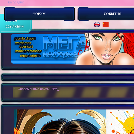
ria pc game
ФОРУМ
СОБЫТИЯ
> :
Современные сайты - это бестелесные роботы. Новые концепии _