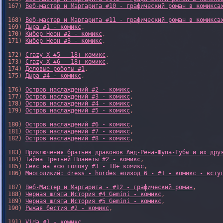
167) 
Веб-мастер и Маргарита #10 - графический роман в комикса
168) 
Веб-мастер и Маргарита #11 - графический роман в комикса
169) 
Дыра #1 - комикс
,

170) 
Кибер Неон #2 - комикс
,

171) 
Кибер Неон #3 - комикс
,

172) 
Crazy X #5 - 18+ комикс
,

173) 
Crazy X #6 - 18+ комикс
,

174) 
Деловые роботы #1
,

175) 
Дыра #4 - комикс
,

176) 
Остров наслаждений #2 - комикс
,

177) 
Остров наслаждений #3 - комикс
,

178) 
Остров наслаждений #4 - комикс
,

179) 
Остров наслаждений #5 - комикс
,

180) 
Остров наслаждений #6 - комикс
,

181) 
Остров наслаждений #7 - комикс
,

182) 
Остров наслаждений #8 - комикс
,

183) 
Приключения братьев драконов Анд-Рёна-Шупа-Губы и их дру
184) 
Тайна Третьей Планеты #2 - комикс
,

185) 
Секс на всю голову #3 - 18+ комикс
,

186) 
Многоликий: dress - hordes эпизод 6 - #1 - комикс - всту
187) 
Веб-Мастер и Маргарита - #12 - графический роман
,

188) 
Черная шляпа История #4 Gemini - комикс
,

189) 
Черная шляпа История #5 Gemini - комикс
,

190) 
Рыжая бестия #2 - комикс
,

191) 
Vida #1 - комикс
,
