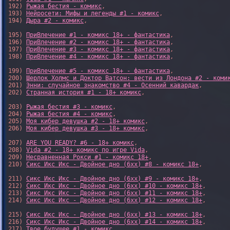
192) 
Рыжая бестия - комикс
,

193) 
Нейросети: Мифы и легенды #1 - комикс
,

194) 
Дыра #2 - комикс
,

195) 
ПриВлечение #1 - комикс 18+ - фантастика
,

196) 
ПриВлечение #2 - комикс 18+ - фантастика
,

197) 
ПриВлечение #3 - комикс 18+ - фантастика
,

198) 
ПриВлечение #4 - комикс 18+ - фантастика
,

199) 
ПриВлечение #5 - комикс 18+ - фантастика
,

200) 
Шерлок Холмс и Доктор Ватсон: вести из Лондона #2 - коми
201) 
Энни: случайное знакомство #4 - Осенний кавардак
,

202) 
Странная история #1 - 18+ комикс
,

203) 
Рыжая бестия #3 - комикс
,

204) 
Рыжая бестия #4 - комикс
,

205) 
Моя кибер девушка #2 - 18+ комикс
,

206) 
Моя кибер девушка #3 - 18+ комикс
,

207) 
ARE YOU READY? #6 - 18+ комикс
,

208) 
Vida #2 - 18+ комикс по игре Vida
,

209) 
Несравненная Рокси #1 - комикс 18+
,

210) 
Сикс Икс Икс - Двойное дно (6xx) #8 - комикс 18+
,

211) 
Сикс Икс Икс - Двойное дно (6xx) #9 - комикс 18+
,

212) 
Сикс Икс Икс - Двойное дно (6xx) #10 - комикс 18+
,

213) 
Сикс Икс Икс - Двойное дно (6xx) #11 - комикс 18+
,

214) 
Сикс Икс Икс - Двойное дно (6xx) #12 - комикс 18+
,

215) 
Сикс Икс Икс - Двойное дно (6xx) #13 - комикс 18+
,

216) 
Сикс Икс Икс - Двойное дно (6xx) #14 - комикс 18+
,

217) 
Твое будущее #1 - комикс
,
