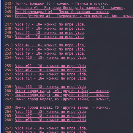
243) 
Теннис Большой #6 - комикс - Птичка в клетке
,

244) 
Казанова #1 - Рождение Легенды (с наценкой) - комикс
,

245) 
Моя Мармеладка! #1 - Песнь безмолвия - комикс
,

246) 
Ворон Детектив #1 - Твердоклюв и его помощник Чик - коми
247) 
Vida #3 - 18+ комикс по игре Vida
,

248) 
Vida #4 - 18+ комикс по игре Vida
,

249) 
Vida #5 - 18+ комикс по игре Vida
,

250) 
Vida #6 - 18+ комикс по игре Vida
,

251) 
Vida #7 - 18+ комикс по игре Vida
,

252) 
Vida #8 - 18+ комикс по игре Vida
,

253) 
Vida #9 - 18+ комикс по игре Vida
,

254) 
Vida #10 - 18+ комикс по игре Vida
,

255) 
Vida #11 - 18+ комикс по игре Vida
,

256) 
Vida #12 - 18+ комикс по игре Vida
,

257) 
Vida #13 - 18+ комикс по игре Vida
,

258) 
Vida #14 - 18+ комикс по игре Vida
,

259) 
Vida #15 - 18+ комикс по игре Vida
,

260) 
Эмми: город надежд #3 (другие тайны) - комикс
,

261) 
Эмми: город надежд #4 (другие тайны) - комикс
,

262) 
Эмми: город надежд #5 (другие тайны) - комикс
,

263) 
Эмми: город надежд #6 (другие тайны) - комикс
,

264) 
Vida #16 - 18+ комикс по игре Vida
,

265) 
Vida #17 - 18+ комикс по игре Vida
,

266) 
Vida #18 - 18+ комикс по игре Vida
,

267) 
Vida #19 - 18+ комикс по игре Vida
,

268) 
Vida #20 - 18+ комикс по игре Vida
,
