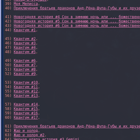
39) 
Моя Мелисса
, 

40) 
Приключения братьев драконов Анд-Рёна-Шупа-Губы и их друз
41) 
Новогодняя история #4 Сон в зимнюю ночь или ... божествен
42) 
Новогодняя история #5 Сон в зимнюю ночь или ... божествен
43) 
Новогодняя история #6 Сон в зимнюю ночь или ... божествен
44) 
Квантум #1
,

45) 
Квантум #2
,

46) 
Квантум #3
,

47) 
Квантум #4
,

48) 
Квантум #5
,

49) 
Квантум #6
,

50) 
Квантум #7
,

51) 
Квантум #8
,

52) 
Квантум #9
,

53) 
Квантум #10
,

54) 
Квантум #11
,

55) 
Квантум #12
,

56) 
Квантум #13
,

57) 
Квантум #14
,

58) 
Квантум #15
,

59) 
Квантум #16
,

60) 
Квантум #17
,

61) 
Приключения братьев драконов Анд-Рёна-Шупа-Губы и их друз
62) 
Жар и холод
,

63) 
Жар и холод #2
,

64) 
Черная шляпа история #3 Gemini
,
