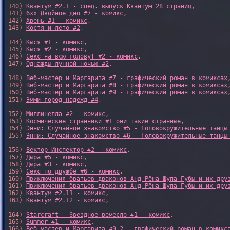
140) 
Квантум #2.1 - спец. выпуск Квантум 28 страниц
,

141) 
6xx Двойное дно #7 - комикс
,

142) 
Хрень #1 - комикс
,

143) 
Костя и лето #2
,

144) 
Кыся #1 - комикс
,

145) 
Кыся #2 - комикс
,

146) 
Секс на всю голову! #2 - комикс
,

147) 
Однажды лунной ночью #2
,

148) 
Веб-мастер и Маргарита #7 - графический роман в комиксах
,
149) 
Веб-мастер и Маргарита #8 - графический роман в комиксах
,
150) 
Веб-мастер и Маргарита #9 - графический роман в комиксах
,
151) 
Эмми город надежд #4
,

152) 
Миллинелла #2 - комикс
,

153) 
Космические странники #1 они такие странные
,

154) 
Энни: Случайное знакомство #5 - Головокружительные танцы
155) 
Энни: Случайное знакомство #6 - Головокружительные танцы
156) 
Вектор Инспектор #2 - комикс
,

157) 
Дыра #5 - комикс
,

158) 
Дыра #3 - комикс
,

159) 
Секс по дружбе #6 - комикс
,

160) 
Приключения братьев драконов Анд-Рёна-Шупа-Губы и их дру
161) 
Приключения братьев драконов Анд-Рёна-Шупа-Губы и их дру
162) 
Квантум #2.11 - комикс
,

163) 
Квантум #2.12 - комикс
,

164) 
Starcraft - Звездное ремесло #1 - комикс
,

165) 
Summer #1 - комикс
,

166) 
Веб-мастер и Маргарита #9.2 - графический роман в комикс