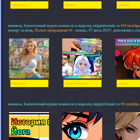
смотреть
читать
скачать
комиксы, Ежемесячный журнал комиксов и инди-игр megainformatic.ru
#10 октябрь
номеру за июнь,
Полное превращение #1
- комикс, #7 июль 2025+ дополнение к ос
смотреть
скачать/читать
читать
комиксы, Ежемесячный журнал комиксов и инди-игр megainformatic.ru
#9 сентябрь