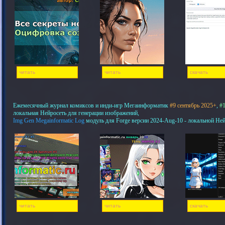
читать
читать
скачать
Ежемесячный журнал комиксов и инди-игр Мегаинформатик
#9 сентябрь 2025+
,
#1
локальная Нейросеть для генерации изображений,
Img Gen Megainformatic Log
модуль для Forge версии 2024-Aug-10 - локальной Не
читать
читать
скачать