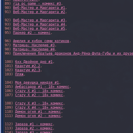
89) 
ria pc game - комикс #3
,

90) 
Веб-Мастер и Маргарита #1
,

91) 
Веб-Мастер и Маргарита #2
,

92) 
Веб-Мастер и Маргарита #3
,

93) 
Веб-Мастер и Маргарита #4
,

94) 
Веб-Мастер и Маргарита #5
,

95) 
Паркер #2 - комикс
,

96) 
Амелия и кубок семи котиков
,

97) 
Матрица: Наследие #3
, 

98) 
Матрица: Наследие #4
, 

99) 
Приключения братьев драконов Анд-Рёна-Шупа-Губы и их друз
100) 
6xx Двойное дно #1
,

101) 
Квантум #2.2
,

102) 
Квантум #2.3
,

103) 
Пляж
,

104) 
Моя девушка ниндзя #1
,

105) 
Амбассадор #1 - 18+ комикс
,

106) 
Crazy X #1 - 18+ комикс
,

107) 
Crazy X #2 - 18+ комикс
,

108) 
Crazy X #3 - 18+ комикс
,

109) 
Crazy X #4 - 18+ комикс
,

110) 
Демон огня #1 - комикс
,

111) 
Демон огня #2 - комикс
,

112) 
Зараза #1 - комикс
,

113) 
Зараза #2 - комикс
,

114) 
Зараза #3 - комикс
,
