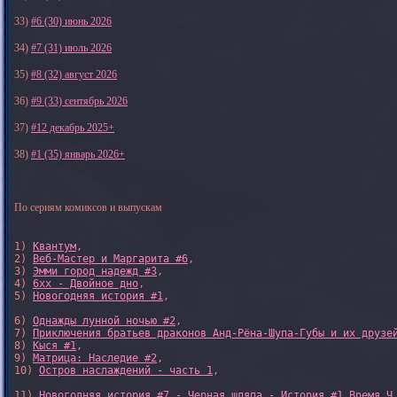
33)
#6 (30) июнь 2026
34)
#7 (31) июль 2026
35)
#8 (32) август 2026
36)
#9 (33) сентябрь 2026
37)
#12 декабрь 2025+
38)
#1 (35) январь 2026+
По сериям комиксов и выпускам
1) 
Квантум
, 

2) 
Веб-Мастер и Маргарита #6
, 

3) 
Эмми город надежд #3
, 

4) 
6xx - Двойное дно
, 

5) 
Новогодняя история #1
, 

6) 
Однажды лунной ночью #2
, 

7) 
Приключения братьев драконов Анд-Рёна-Шупа-Губы и их друзе
8) 
Кыся #1
, 

9) 
Матрица: Наследие #2
, 

10) 
Остров наслаждений - часть 1
, 

11) 
Новогодняя история #7 - Черная шляпа - История #1 Время Ч
,