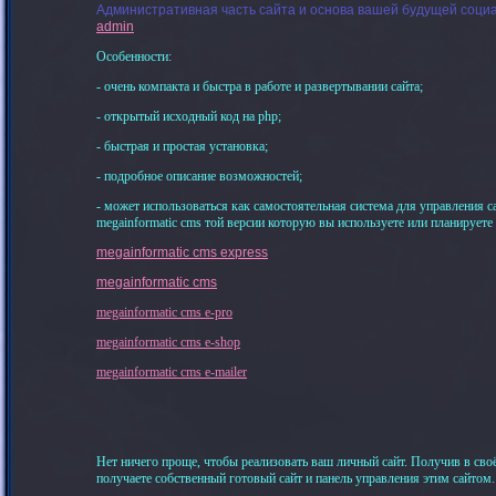
Административная часть сайта и основа вашей будущей социа
admin
Особенности:
- очень компакта и быстра в работе и развертывании сайта;
- открытый исходный код на php;
- быстрая и простая установка;
- подробное описание возможностей;
- может использоваться как самостоятельная система для управления са
megainformatic cms той версии которую вы используете или планируете 
megainformatic cms express
megainformatic cms
megainformatic cms e-pro
megainformatic cms e-shop
megainformatic cms e-mailer
Нет ничего проще, чтобы реализовать ваш личный сайт. Получив в сво
получаете собственный готовый сайт и панель управления этим сайтом.