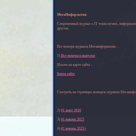
МегаИнформатик
Современный журнал о IT технологиях, информати
другом.
Все номера журнала Мегаинформатик:
1)
Все номера и выпуски
Искать на карте сайта -
Карта сайта
Смотреть на страницах номеров журнала Мегаинфо
2)
#1 март 2016
3)
#1 январь 2025
4)
#1 январь 2025+