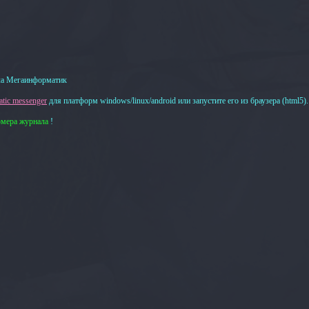
а Мегаинформатик
tic messenger
для платформ windows/linux/android или запустите его из браузера (html5).
омера журнала
!