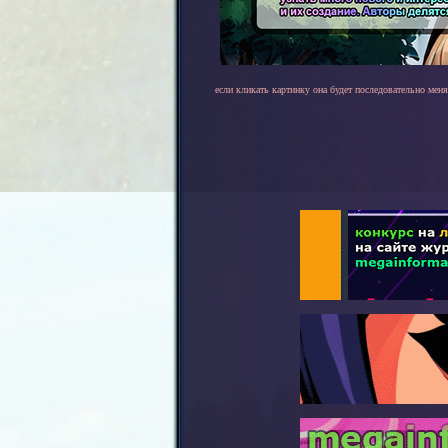
если кликать картинку она будет последовательно меня