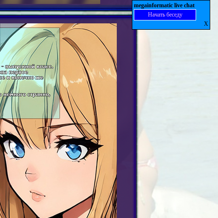
megainformatic live chat
Начать беседу
X