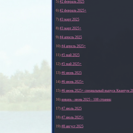
5)
#2 февраль 2025
6)
#2 февраль 2025+
7)
#3 март 2025
8)
#3 март 2025+
9)
#4 апрель 2025
10)
#4 апрель 2025+
11)
#5 май 2025
12)
#5 май 2025+
13)
#6 июнь 2025
14)
#6 июнь 2025+
15)
#6 июнь 2025+ специальный выпуск Квантум 2
16)
январь - июнь 2025 - 108 страниц
17)
#7 июль 2025
18)
#7 июль 2025+
19)
#8 август 2025