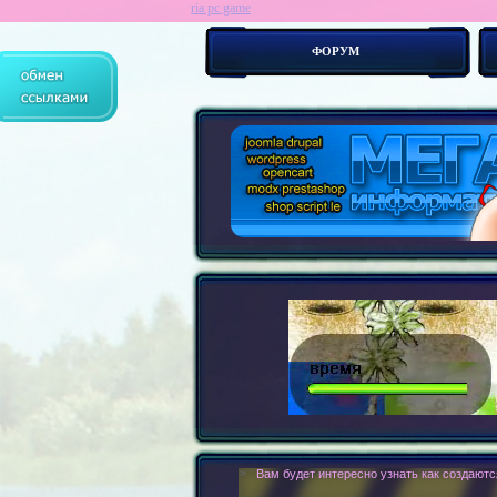
ria pc game
ФОРУМ
> :
Современные сайты - это бестелесные ро