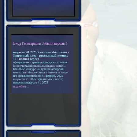
Вход
Регистрация
Забыли пароль ?
mega-con #1 2025 Участник cherrioruos -
Запретный плод - рисованный комикс
18+ полная версия
официальная страница конкурса и условия
https://megainformatic.ru/conkurs-comix-1-
feb-2025/ конкурс на лучший авторский
комикс на сайте журнала комиксов и инди-
игр megainformatic.ru #1 февраль 2025
mega-con #1 2025 официальный постер
конкурса mega-con #1 2025
подробнее...