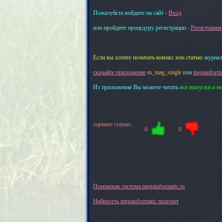
Пожалуйста войдите на сайт -
Вход
или пройдите процедуру регистрации -
Регистрация
Если вы хотите почитать комикс или статью
журнал
скачайте приложение
m_mag_single
или
megainforma
Из приложения Вы можете читать
все выпуски и н
оцените статью:
0
0
Поисковая система megainformatic.ru
Нейросеть megainformatic neuronet