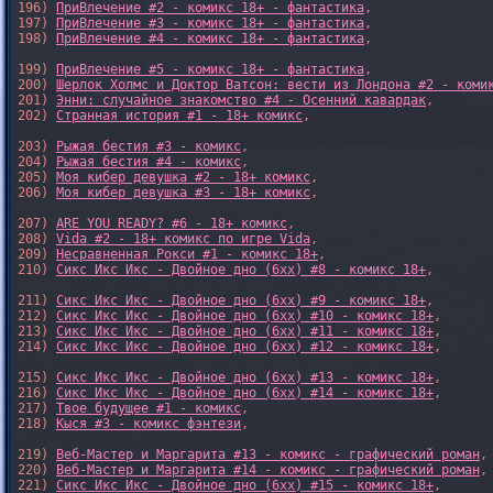
196) 
ПриВлечение #2 - комикс 18+ - фантастика
,

197) 
ПриВлечение #3 - комикс 18+ - фантастика
,

198) 
ПриВлечение #4 - комикс 18+ - фантастика
,

199) 
ПриВлечение #5 - комикс 18+ - фантастика
,

200) 
Шерлок Холмс и Доктор Ватсон: вести из Лондона #2 - коми
201) 
Энни: случайное знакомство #4 - Осенний кавардак
,

202) 
Странная история #1 - 18+ комикс
,

203) 
Рыжая бестия #3 - комикс
,

204) 
Рыжая бестия #4 - комикс
,

205) 
Моя кибер девушка #2 - 18+ комикс
,

206) 
Моя кибер девушка #3 - 18+ комикс
,

207) 
ARE YOU READY? #6 - 18+ комикс
,

208) 
Vida #2 - 18+ комикс по игре Vida
,

209) 
Несравненная Рокси #1 - комикс 18+
,

210) 
Сикс Икс Икс - Двойное дно (6xx) #8 - комикс 18+
,

211) 
Сикс Икс Икс - Двойное дно (6xx) #9 - комикс 18+
,

212) 
Сикс Икс Икс - Двойное дно (6xx) #10 - комикс 18+
,

213) 
Сикс Икс Икс - Двойное дно (6xx) #11 - комикс 18+
,

214) 
Сикс Икс Икс - Двойное дно (6xx) #12 - комикс 18+
,

215) 
Сикс Икс Икс - Двойное дно (6xx) #13 - комикс 18+
,

216) 
Сикс Икс Икс - Двойное дно (6xx) #14 - комикс 18+
,

217) 
Твое будущее #1 - комикс
,

218) 
Кыся #3 - комикс фэнтези
,

219) 
Веб-Мастер и Маргарита #13 - комикс - графический роман
,

220) 
Веб-Мастер и Маргарита #14 - комикс - графический роман
,

221) 
Сикс Икс Икс - Двойное дно (6xx) #15 - комикс 18+
,
