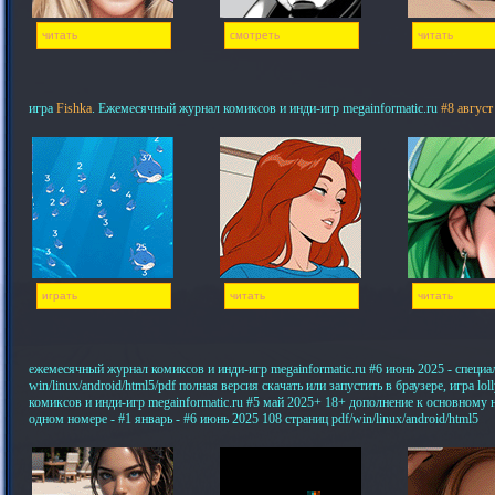
читать
смотреть
читать
игра
Fishka
. Ежемесячный журнал комиксов и инди-игр megainformatic.ru
#8 август
играть
читать
читать
ежемесячный журнал комиксов и инди-игр megainformatic.ru #6 июнь 2025 - специ
win/linux/android/html5/pdf полная версия скачать или запустить в браузере, игра 
комиксов и инди-игр megainformatic.ru #5 май 2025+ 18+ дополнение к основному
одном номере - #1 январь - #6 июнь 2025 108 страниц pdf/win/linux/android/html5