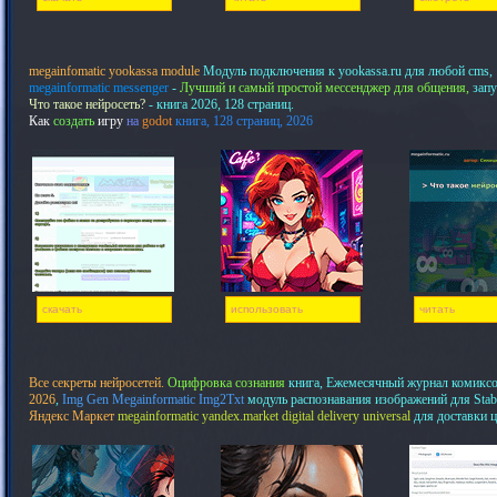
megainfomatic yookassa module
Модуль подключения к yookassa.ru для любой cms,
megainformatic messenger
-
Лучший и самый простой мессенджер для общения,
запу
Что такое нейросеть?
- книга 2026, 128 страниц.
Как
создать
игру
на
godot
книга, 128 страниц, 2026
скачать
использовать
читать
Все секреты нейросетей.
Оцифровка сознания
книга, Ежемесячный журнал комикс
2026
,
Img Gen Megainformatic Img2Txt
модуль распознавания изображений для Stab
Яндекс Маркет
megainformatic yandex.market digital delivery universal
для доставки 