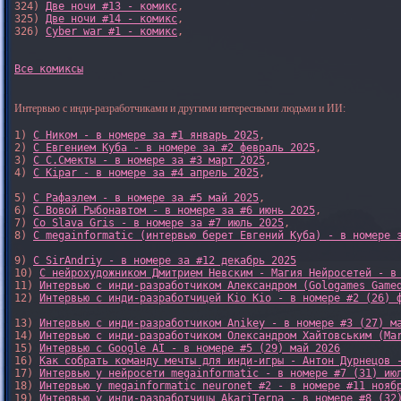
324) 
Две ночи #13 - комикс
,

325) 
Две ночи #14 - комикс
,

326) 
Cyber war #1 - комикс
,

Все комиксы
Интервью с инди-разработчиками и другими интересными людьми и ИИ:
1) 
С Ником - в номере за #1 январь 2025
, 

2) 
С Евгением Куба - в номере за #2 февраль 2025
, 

3) 
С С.Смекты - в номере за #3 март 2025
, 

4) 
С Kipar - в номере за #4 апрель 2025
, 

5) 
С Рафаэлем - в номере за #5 май 2025
, 

6) 
С Вовой Рыбонавтом - в номере за #6 июнь 2025
, 

7) 
Со Slava Gris - в номере за #7 июль 2025
, 

8) 
С megainformatic (интервью берет Евгений Куба) - в номере 
9) 
С SirAndriy - в номере за #12 декабрь 2025
10) 
С нейрохудожником Дмитрием Невским - Магия Нейросетей - в
11) 
Интервью с инди-разработчиком Александром (Gologames Game
12) 
Интервью с инди-разработчицей Kio Kio - в номере #2 (26) 
13) 
Интервью с инди-разработчиком Anikey - в номере #3 (27) м
14) 
Интервью с инди-разработчиком Олександром Хайтовським (Ma
15) 
Интервью с Google AI - в номере #5 (29) май 2026
16) 
Как собрать команду мечты для инди-игры - Антон Дурнецов 
17) 
Интервью у нейросети megainformatic - в номере #7 (31) ию
18) 
Интервью у megainformatic neuronet #2 - в номере #11 нояб
19) 
Интервью у инди-разработчицы AkariTerna - в номере #8 (32