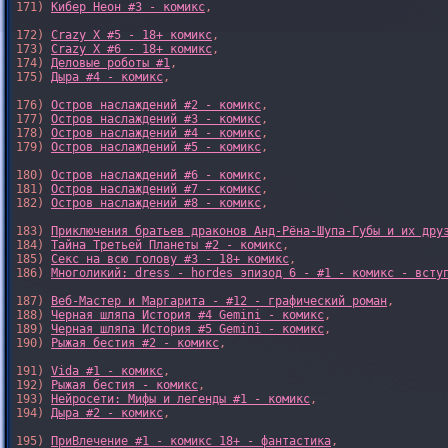
171) 
Кибер Неон #3 - комикс
,

172) 
Crazy X #5 - 18+ комикс
,

173) 
Crazy X #6 - 18+ комикс
,

174) 
Деловые роботы #1
,

175) 
Дыра #4 - комикс
,

176) 
Остров наслаждений #2 - комикс
,

177) 
Остров наслаждений #3 - комикс
,

178) 
Остров наслаждений #4 - комикс
,

179) 
Остров наслаждений #5 - комикс
,

180) 
Остров наслаждений #6 - комикс
,

181) 
Остров наслаждений #7 - комикс
,

182) 
Остров наслаждений #8 - комикс
,

183) 
Приключения братьев драконов Анд-Рёна-Шупа-Губы и их дру
184) 
Тайна Третьей Планеты #2 - комикс
,

185) 
Секс на всю голову #3 - 18+ комикс
,

186) 
Многоликий: dress - hordes эпизод 6 - #1 - комикс - всту
187) 
Веб-Мастер и Маргарита - #12 - графический роман
,

188) 
Черная шляпа История #4 Gemini - комикс
,

189) 
Черная шляпа История #5 Gemini - комикс
,

190) 
Рыжая бестия #2 - комикс
,

191) 
Vida #1 - комикс
,

192) 
Рыжая бестия - комикс
,

193) 
Нейросети: Мифы и легенды #1 - комикс
,

194) 
Дыра #2 - комикс
,

195) 
ПриВлечение #1 - комикс 18+ - фантастика
,
