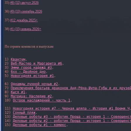
35)
#8 (32) август 2026
36)
#9 (33) сентябрь 2026
37)
#12 декабрь 2025+
38)
#1 (35) январь 2026+
По сериям комиксов и выпускам
1) 
Квантум
, 

2) 
Веб-Мастер и Маргарита #6
, 

3) 
Эмми город надежд #3
, 

4) 
6xx - Двойное дно
, 

5) 
Новогодняя история #1
, 

6) 
Однажды лунной ночью #2
, 

7) 
Приключения братьев драконов Анд-Рёна-Шупа-Губы и их друзе
8) 
Кыся #1
, 

9) 
Матрица: Наследие #2
, 

10) 
Остров наслаждений - часть 1
, 

11) 
Новогодняя история #7 - Черная шляпа - История #1 Время Ч
,
12) 
Сонный пляж
, 

13) 
Деловые роботы #3 - роботик Проша - история 1 - Совершенс
14) 
Деловые роботы #2 - роботик Проша - история 1 - Совершенс
15) 
Деловые роботы #1 - комикс
,
