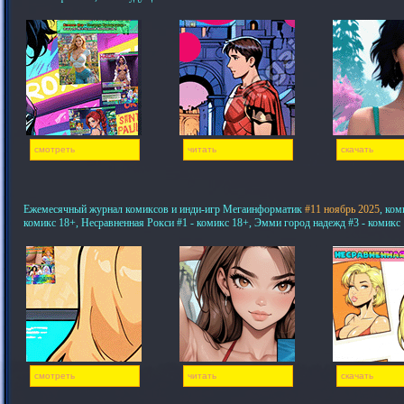
смотреть
читать
скачать
Ежемесячный журнал комиксов и инди-игр Мегаинформатик
#11 ноябрь 2025
, ком
комикс 18+, Несравненная Рокси #1 - комикс 18+, Эмми город надежд #3 - комикс
смотреть
читать
скачать