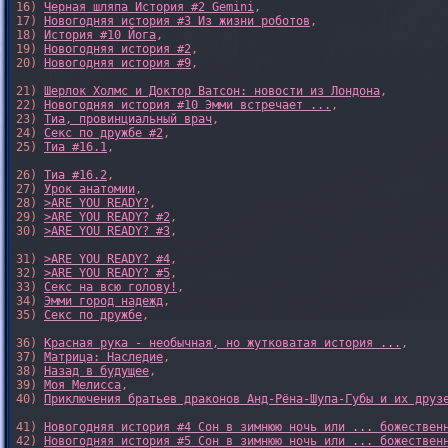
16) 
Черная шляпа История #2 Gemini
,

17) 
Новогодняя история #3 Из жизни роботов
,

18) 
История #10 Йога
,

19) 
Новогодняя история #2
,

20) 
Новогодняя история #9
,

21) 
Шерлок Холмс и Доктор Ватсон: новости из Лондона
,

22) 
Новогодняя история #10 Эмми встречает ...
,

23) 
Тиа, провинциальный врач
,

24) 
Секс по дружбе #2
,

25) 
Тиа #16.1
,

26) 
Тиа #16.2
,

27) 
Урок анатомии
,

28) 
>ARE YOU READY?
,

29) 
>ARE YOU READY? #2
,

30) 
>ARE YOU READY? #3
,

31) 
>ARE YOU READY? #4
,

32) 
>ARE YOU READY? #5
,

33) 
Секс на всю голову!
,

34) 
Эмми город надежд
,

35) 
Секс по дружбе
,

36) 
Красная рука - необычная, но жутковатая история ...
,

37) 
Матрица: Наследие
, 

38) 
Назад в будущее
, 

39) 
Моя Мелисса
, 

40) 
Приключения братьев драконов Анд-Рёна-Шупа-Губы и их друз
41) 
Новогодняя история #4 Сон в зимнюю ночь или ... божествен
42) 
Новогодняя история #5 Сон в зимнюю ночь или ... божествен