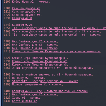
119) 
Кибер Неон #1 - комикс
,

120) 
Секс по дружбе #3
,

121) 
Секс по дружбе #4
,

122) 
Секс по дружбе #5
,

123) 
Квантум #2.8
,

124) 
Квантум #2.9
,

125) 
Tia - everybody wants to rule the world - #2 часть 2 - к
126) 
Tia - everybody wants to rule the world - #3 - комикс
,

127) 
Tia - everybody wants to rule the world - #4 - комикс
,

128) 
6xx Двойное дно #2 - комикс
,

129) 
6xx Двойное дно #3 - комикс
,

130) 
6xx Двойное дно #4 - комикс
,

131) 
Комикс Игр: Птеалон Кувыркатор - игра в мире комиксов
,

132) 
Комикс игр: Птеалон Кувыркатор #1
,

133) 
Комикс игр: Птеалон Кувыркатор #2
,

134) 
Комикс игр: Птеалон Кувыркатор #3
,

135) 
Энни: случайное знакомство #2 - Осенний кавардак
,

136) 
Энни: случайное знакомство #3 - Осенний кавардак
,

137) 
По фану #2 - комикс
,

138) 
Starcraft - Звездное ремесло #2 - комикс
,

139) 
Полное превращение #1 - комикс
,

140) 
Квантум #2.1 - спец. выпуск Квантум 28 страниц
,

141) 
6xx Двойное дно #7 - комикс
,

142) 
Хрень #1 - комикс
,

143) 
Костя и лето #2
,
