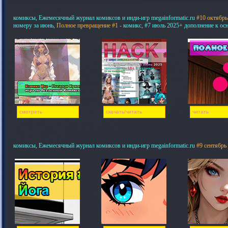
комиксы, Ежемесячный журнал комиксов и инди-игр megainformatic.ru
#10 октябрь
номеру за июнь,
Полное превращение #1
- комикс, #7 июль 2025+ дополнение к ос
смотреть
скачать/читать
читать
комиксы, Ежемесячный журнал комиксов и инди-игр megainformatic.ru
#9 сентябрь