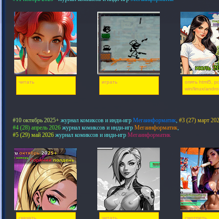
читать
играть
опять html5, pd
win/linux/andro
#10 октябрь 2025+
журнал комиксов и инди-игр
Мегаинформатик
,
#3 (27) март 20
#4 (28) апрель 2026
журнал комиксов и инди-игр
Мегаинформатик
,
#5 (29) май 2026
журнал комиксов и инди-игр
Мегаинформатик
скачать
читать
смотреть