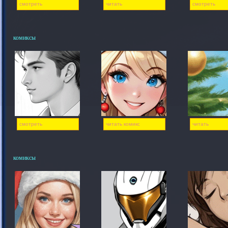
смотреть
читать
смотреть
комиксы
смотреть
читать комикс
читать
комиксы