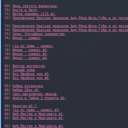
69) 
День святого валентина
,

70) 
Костя и Лето
,

71) 
Ветер перемен 2125 #1
,

72) 
Приключения братьев драконов Анд-Рёна-Шупа-Губы и их друз
73) 
Приключения братьев драконов Анд-Рёна-Шупа-Губы и их друз
74) 
Приключения братьев драконов Анд-Рёна-Шупа-Губы и их друз
75) 
Энни: Случайное знакомство
,

76) 
Идеал - комикс
,

77) 
ria pc game - комикс
,

78) 
Идеал - комикс #2
,

79) 
Идеал - комикс #3
,

80) 
Идеал - комикс #4
,

81) 
Вектор инспектор
,

82) 
Сонный пляж
,

83) 
6xx Двойное дно #5
,

84) 
6xx Двойное дно #6
,

85) 
Кибер русалочка
,

86) 
Кибер 20xx #1
,

87) 
Секс магазинчик ужасов
,

88) 
Алиса и Тайна 3 планеты #1
,

88) 
Квантум #2.7
,

89) 
ria pc game - комикс #3
,

90) 
Веб-Мастер и Маргарита #1
,

91) 
Веб-Мастер и Маргарита #2
,

92) 
Веб-Мастер и Маргарита #3
,
