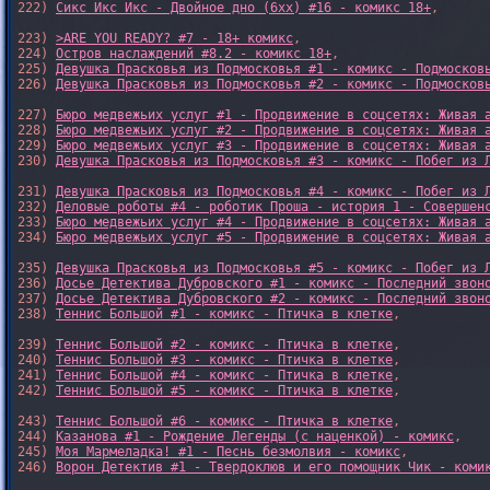
222) 
Сикс Икс Икс - Двойное дно (6xx) #16 - комикс 18+
,

223) 
>ARE YOU READY? #7 - 18+ комикс
,

224) 
Остров наслаждений #8.2 - комикс 18+
,

225) 
Девушка Прасковья из Подмосковья #1 - комикс - Подмосков
226) 
Девушка Прасковья из Подмосковья #2 - комикс - Подмосков
227) 
Бюро медвежьих услуг #1 - Продвижение в соцсетях: Живая 
228) 
Бюро медвежьих услуг #2 - Продвижение в соцсетях: Живая 
229) 
Бюро медвежьих услуг #3 - Продвижение в соцсетях: Живая 
230) 
Девушка Прасковья из Подмосковья #3 - комикс - Побег из 
231) 
Девушка Прасковья из Подмосковья #4 - комикс - Побег из 
232) 
Деловые роботы #4 - роботик Проша - история 1 - Совершен
233) 
Бюро медвежьих услуг #4 - Продвижение в соцсетях: Живая 
234) 
Бюро медвежьих услуг #5 - Продвижение в соцсетях: Живая 
235) 
Девушка Прасковья из Подмосковья #5 - комикс - Побег из 
236) 
Досье Детектива Дубровского #1 - комикс - Последний звон
237) 
Досье Детектива Дубровского #2 - комикс - Последний звон
238) 
Теннис Большой #1 - комикс - Птичка в клетке
,

239) 
Теннис Большой #2 - комикс - Птичка в клетке
,

240) 
Теннис Большой #3 - комикс - Птичка в клетке
,

241) 
Теннис Большой #4 - комикс - Птичка в клетке
,

242) 
Теннис Большой #5 - комикс - Птичка в клетке
,

243) 
Теннис Большой #6 - комикс - Птичка в клетке
,

244) 
Казанова #1 - Рождение Легенды (с наценкой) - комикс
,

245) 
Моя Мармеладка! #1 - Песнь безмолвия - комикс
,

246) 
Ворон Детектив #1 - Твердоклюв и его помощник Чик - коми