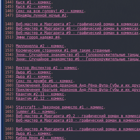
144) 
Кыся #1 - комикс
,

145) 
Кыся #2 - комикс
,

146) 
Секс на всю голову! #2 - комикс
,

147) 
Однажды лунной ночью #2
,

148) 
Веб-мастер и Маргарита #7 - графический роман в комиксах
,
149) 
Веб-мастер и Маргарита #8 - графический роман в комиксах
,
150) 
Веб-мастер и Маргарита #9 - графический роман в комиксах
,
151) 
Эмми город надежд #4
,

152) 
Миллинелла #2 - комикс
,

153) 
Космические странники #1 они такие странные
,

154) 
Энни: Случайное знакомство #5 - Головокружительные танцы
155) 
Энни: Случайное знакомство #6 - Головокружительные танцы
156) 
Вектор Инспектор #2 - комикс
,

157) 
Дыра #5 - комикс
,

158) 
Дыра #3 - комикс
,

159) 
Секс по дружбе #6 - комикс
,

160) 
Приключения братьев драконов Анд-Рёна-Шупа-Губы и их дру
161) 
Приключения братьев драконов Анд-Рёна-Шупа-Губы и их дру
162) 
Квантум #2.11 - комикс
,

163) 
Квантум #2.12 - комикс
,

164) 
Starcraft - Звездное ремесло #1 - комикс
,

165) 
Summer #1 - комикс
,

166) 
Веб-мастер и Маргарита #9.2 - графический роман в комикс
167) 
Веб-мастер и Маргарита #10 - графический роман в комикса
168) 
Веб-мастер и Маргарита #11 - графический роман в комикса
169) 
Дыра #1 - комикс
,

170) 
Кибер Неон #2 - комикс
,
