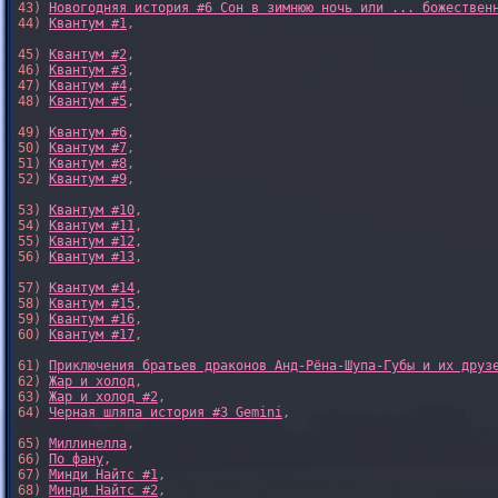
43) 
Новогодняя история #6 Сон в зимнюю ночь или ... божествен
44) 
Квантум #1
,

45) 
Квантум #2
,

46) 
Квантум #3
,

47) 
Квантум #4
,

48) 
Квантум #5
,

49) 
Квантум #6
,

50) 
Квантум #7
,

51) 
Квантум #8
,

52) 
Квантум #9
,

53) 
Квантум #10
,

54) 
Квантум #11
,

55) 
Квантум #12
,

56) 
Квантум #13
,

57) 
Квантум #14
,

58) 
Квантум #15
,

59) 
Квантум #16
,

60) 
Квантум #17
,

61) 
Приключения братьев драконов Анд-Рёна-Шупа-Губы и их друз
62) 
Жар и холод
,

63) 
Жар и холод #2
,

64) 
Черная шляпа история #3 Gemini
,

65) 
Миллинелла
,

66) 
По фану
,

67) 
Минди Найтс #1
,

68) 
Минди Найтс #2
,
