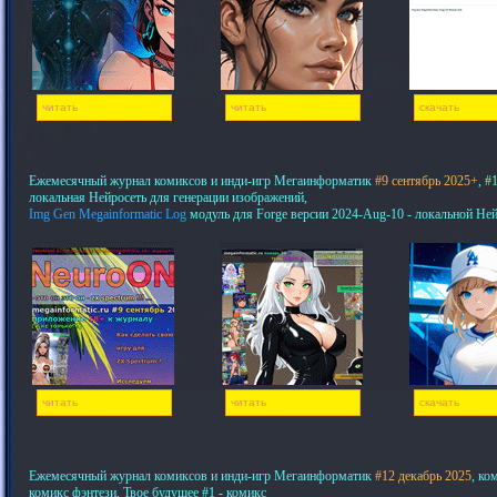
читать
читать
скачать
Ежемесячный журнал комиксов и инди-игр Мегаинформатик
#9 сентябрь 2025+
,
#1
локальная Нейросеть для генерации изображений,
Img Gen Megainformatic Log
модуль для Forge версии 2024-Aug-10 - локальной Не
читать
читать
скачать
Ежемесячный журнал комиксов и инди-игр Мегаинформатик
#12 декабрь 2025
, ко
комикс фэнтези, Твое будущее #1 - комикс