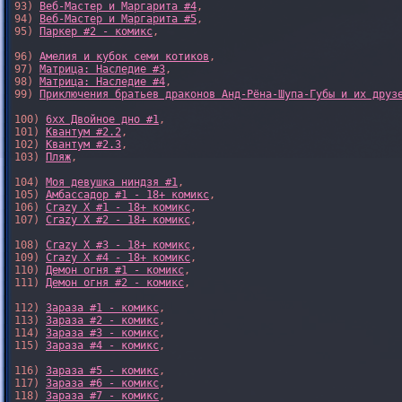
93) 
Веб-Мастер и Маргарита #4
,

94) 
Веб-Мастер и Маргарита #5
,

95) 
Паркер #2 - комикс
,

96) 
Амелия и кубок семи котиков
,

97) 
Матрица: Наследие #3
, 

98) 
Матрица: Наследие #4
, 

99) 
Приключения братьев драконов Анд-Рёна-Шупа-Губы и их друз
100) 
6xx Двойное дно #1
,

101) 
Квантум #2.2
,

102) 
Квантум #2.3
,

103) 
Пляж
,

104) 
Моя девушка ниндзя #1
,

105) 
Амбассадор #1 - 18+ комикс
,

106) 
Crazy X #1 - 18+ комикс
,

107) 
Crazy X #2 - 18+ комикс
,

108) 
Crazy X #3 - 18+ комикс
,

109) 
Crazy X #4 - 18+ комикс
,

110) 
Демон огня #1 - комикс
,

111) 
Демон огня #2 - комикс
,

112) 
Зараза #1 - комикс
,

113) 
Зараза #2 - комикс
,

114) 
Зараза #3 - комикс
,

115) 
Зараза #4 - комикс
,

116) 
Зараза #5 - комикс
,

117) 
Зараза #6 - комикс
,

118) 
Зараза #7 - комикс
,
