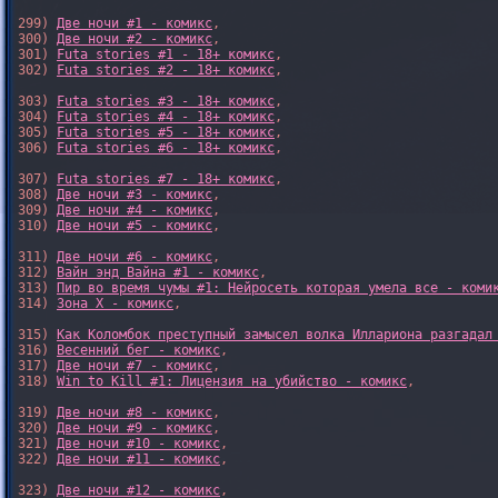
299) 
Две ночи #1 - комикс
,

300) 
Две ночи #2 - комикс
,

301) 
Futa stories #1 - 18+ комикс
,

302) 
Futa stories #2 - 18+ комикс
,

303) 
Futa stories #3 - 18+ комикс
,

304) 
Futa stories #4 - 18+ комикс
,

305) 
Futa stories #5 - 18+ комикс
,

306) 
Futa stories #6 - 18+ комикс
,

307) 
Futa stories #7 - 18+ комикс
,

308) 
Две ночи #3 - комикс
,

309) 
Две ночи #4 - комикс
,

310) 
Две ночи #5 - комикс
,

311) 
Две ночи #6 - комикс
,

312) 
Вайн энд Вайна #1 - комикс
,

313) 
Пир во время чумы #1: Нейросеть которая умела все - коми
314) 
Зона X - комикс
,

315) 
Как Коломбок преступный замысел волка Иллариона разгадал
316) 
Весенний бег - комикс
,

317) 
Две ночи #7 - комикс
,

318) 
Win to Kill #1: Лицензия на убийство - комикс
,

319) 
Две ночи #8 - комикс
,

320) 
Две ночи #9 - комикс
,

321) 
Две ночи #10 - комикс
,

322) 
Две ночи #11 - комикс
,

323) 
Две ночи #12 - комикс
,
