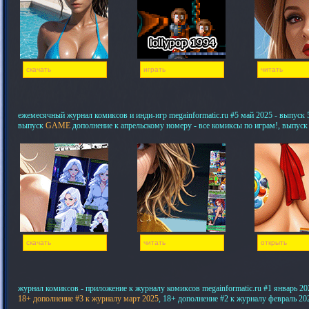
скачать
играть
читать
ежемесячный журнал комиксов и инди-игр megainformatic.ru #5 май 2025 - выпуск 5,
выпуск
GAME
дополнение к апрельскому номеру - все комиксы по играм!, выпуск
скачать
читать
открыть
журнал комиксов - приложение к журналу комиксов megainformatic.ru #1 январь 20
18+ дополнение #3 к журналу март 2025
, 18+ дополнение #2 к журналу февраль 20