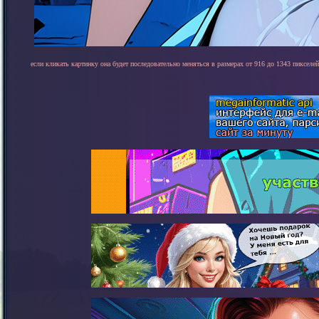
если кликать картинку она будет последовательно меняться в размерах от 916 до 1343 пикселей