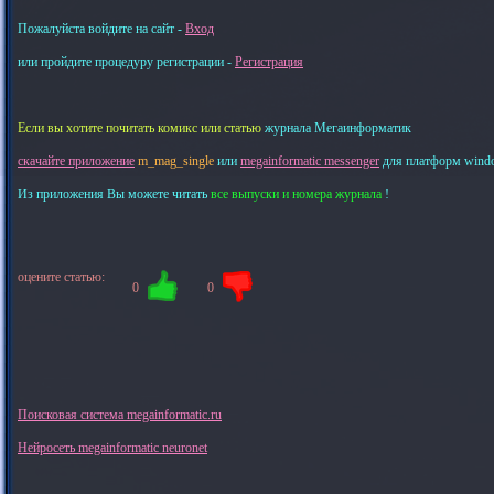
Пожалуйста войдите на сайт -
Вход
или пройдите процедуру регистрации -
Регистрация
Если вы хотите почитать комикс или статью
журнала Мегаинформатик
скачайте приложение
m_mag_single
или
megainformatic messenger
для платформ windows
Из приложения Вы можете читать
все выпуски и номера журнала
!
оцените статью:
0
0
Поисковая система megainformatic.ru
Нейросеть megainformatic neuronet