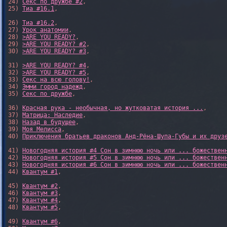
24) 
Секс по дружбе #2
,

25) 
Тиа #16.1
,

26) 
Тиа #16.2
,

27) 
Урок анатомии
,

28) 
>ARE YOU READY?
,

29) 
>ARE YOU READY? #2
,

30) 
>ARE YOU READY? #3
,

31) 
>ARE YOU READY? #4
,

32) 
>ARE YOU READY? #5
,

33) 
Секс на всю голову!
,

34) 
Эмми город надежд
,

35) 
Секс по дружбе
,

36) 
Красная рука - необычная, но жутковатая история ...
,

37) 
Матрица: Наследие
, 

38) 
Назад в будущее
, 

39) 
Моя Мелисса
, 

40) 
Приключения братьев драконов Анд-Рёна-Шупа-Губы и их друз
41) 
Новогодняя история #4 Сон в зимнюю ночь или ... божествен
42) 
Новогодняя история #5 Сон в зимнюю ночь или ... божествен
43) 
Новогодняя история #6 Сон в зимнюю ночь или ... божествен
44) 
Квантум #1
,

45) 
Квантум #2
,

46) 
Квантум #3
,

47) 
Квантум #4
,

48) 
Квантум #5
,

49) 
Квантум #6
,
