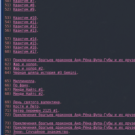
50) 
Квантум #7
,

51) 
Квантум #8
,

52) 
Квантум #9
,

53) 
Квантум #10
,

54) 
Квантум #11
,

55) 
Квантум #12
,

56) 
Квантум #13
,

57) 
Квантум #14
,

58) 
Квантум #15
,

59) 
Квантум #16
,

60) 
Квантум #17
,

61) 
Приключения братьев драконов Анд-Рёна-Шупа-Губы и их друз
62) 
Жар и холод
,

63) 
Жар и холод #2
,

64) 
Черная шляпа история #3 Gemini
,

65) 
Миллинелла
,

66) 
По фану
,

67) 
Минди Найтс #1
,

68) 
Минди Найтс #2
,

69) 
День святого валентина
,

70) 
Костя и Лето
,

71) 
Ветер перемен 2125 #1
,

72) 
Приключения братьев драконов Анд-Рёна-Шупа-Губы и их друз
73) 
Приключения братьев драконов Анд-Рёна-Шупа-Губы и их друз
74) 
Приключения братьев драконов Анд-Рёна-Шупа-Губы и их друз
75) 
Энни: Случайное знакомство
,
