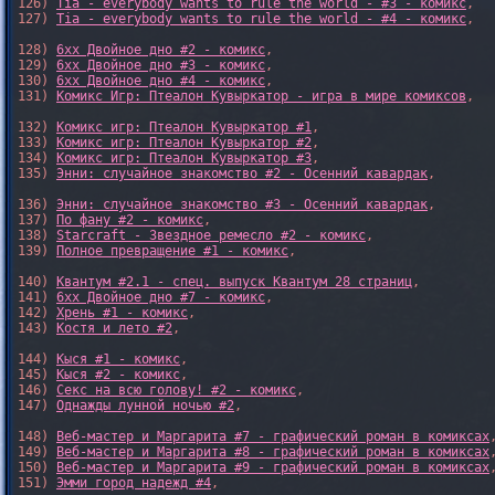
126) 
Tia - everybody wants to rule the world - #3 - комикс
,

127) 
Tia - everybody wants to rule the world - #4 - комикс
,

128) 
6xx Двойное дно #2 - комикс
,

129) 
6xx Двойное дно #3 - комикс
,

130) 
6xx Двойное дно #4 - комикс
,

131) 
Комикс Игр: Птеалон Кувыркатор - игра в мире комиксов
,

132) 
Комикс игр: Птеалон Кувыркатор #1
,

133) 
Комикс игр: Птеалон Кувыркатор #2
,

134) 
Комикс игр: Птеалон Кувыркатор #3
,

135) 
Энни: случайное знакомство #2 - Осенний кавардак
,

136) 
Энни: случайное знакомство #3 - Осенний кавардак
,

137) 
По фану #2 - комикс
,

138) 
Starcraft - Звездное ремесло #2 - комикс
,

139) 
Полное превращение #1 - комикс
,

140) 
Квантум #2.1 - спец. выпуск Квантум 28 страниц
,

141) 
6xx Двойное дно #7 - комикс
,

142) 
Хрень #1 - комикс
,

143) 
Костя и лето #2
,

144) 
Кыся #1 - комикс
,

145) 
Кыся #2 - комикс
,

146) 
Секс на всю голову! #2 - комикс
,

147) 
Однажды лунной ночью #2
,

148) 
Веб-мастер и Маргарита #7 - графический роман в комиксах
,
149) 
Веб-мастер и Маргарита #8 - графический роман в комиксах
,
150) 
Веб-мастер и Маргарита #9 - графический роман в комиксах
,
151) 
Эмми город надежд #4
,
