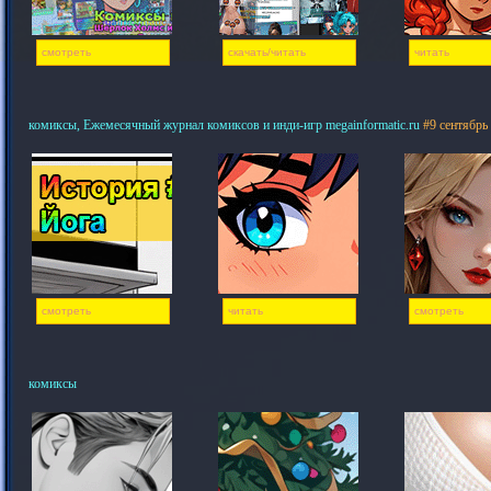
смотреть
скачать/читать
читать
комиксы, Ежемесячный журнал комиксов и инди-игр megainformatic.ru
#9 сентябрь
смотреть
читать
смотреть
комиксы