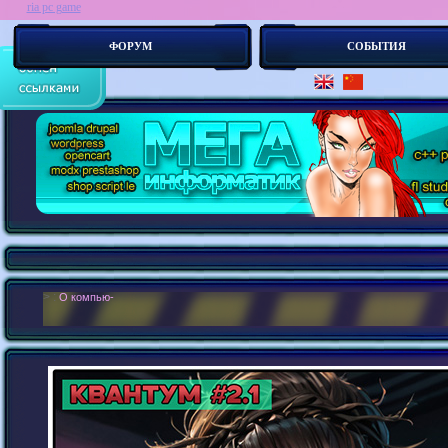
ria pc game
ФОРУМ
СОБЫТИЯ
> :
О компьютерных играх известно много и мало. Играть лю_