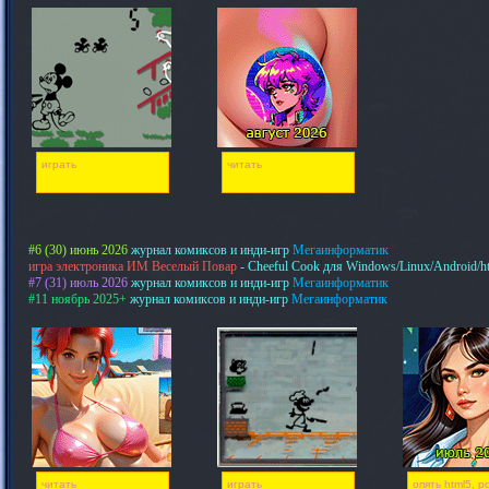
играть
читать
#6 (30) июнь 2026
журнал комиксов и инди-игр
Мегаинформатик
игра электроника ИМ Веселый Повар
- Cheeful Cook для Windows/Linux/Android/h
#7 (31) июль 2026
журнал комиксов и инди-игр
Мегаинформатик
#11 ноябрь 2025+
журнал комиксов и инди-игр
Мегаинформатик
читать
играть
опять html5, pd