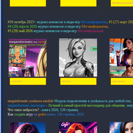
win/linux/andro
#10 октябрь 2025+
журнал комиксов и инди-игр
Мегаинформатик
,
#3 (27) март 20
#4 (28) апрель 2026
журнал комиксов и инди-игр
Мегаинформатик
,
#5 (29) май 2026
журнал комиксов и инди-игр
Мегаинформатик
скачать
читать
смотреть
megainfomatic yookassa module
Модуль подключения к yookassa.ru для любой cms,
megainformatic messenger
-
Лучший и самый простой мессенджер для общения,
запу
Что такое нейросеть?
- книга 2026, 128 страниц.
Как
создать
игру
на
godot
книга, 128 страниц, 2026