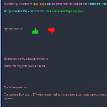
скачайте приложение
m_mag_single
или
megainformatic messenger
для платформ windows
Из приложения Вы можете читать
все выпуски и номера журнала
!
оцените статью:
0
0
Поисковая система megainformatic.ru
Нейросеть megainformatic neuronet
МегаИнформатик
Современный журнал о IT технологиях, информатике, комиксах, инди-играх, компь
другом.