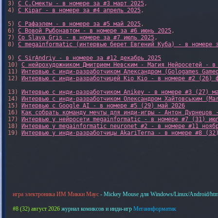
3) 
С С.Смекты - в номере за #3 март 2025
, 

4) 
С Kipar - в номере за #4 апрель 2025
, 

5) 
С Рафаэлем - в номере за #5 май 2025
, 

6) 
С Вовой Рыбонавтом - в номере за #6 июнь 2025
, 

7) 
Со Slava Gris - в номере за #7 июль 2025
, 

8) 
С megainformatic (интервью берет Евгений Куба) - в номере 
9) 
С SirAndriy - в номере за #12 декабрь 2025
10) 
С нейрохудожником Дмитрием Невским - Магия Нейросетей - в
11) 
Интервью с инди-разработчиком Александром (Gologames Game
12) 
Интервью с инди-разработчицей Kio Kio - в номере #2 (26) 
13) 
Интервью с инди-разработчиком Anikey - в номере #3 (27) м
14) 
Интервью с инди-разработчиком Олександром Хайтовським (Ma
15) 
Интервью с Google AI - в номере #5 (29) май 2026
16) 
Как собрать команду мечты для инди-игры - Антон Дурнецов 
17) 
Интервью у нейросети megainformatic - в номере #7 (31) ию
18) 
Интервью у megainformatic neuronet #2 - в номере #11 нояб
19) 
Интервью у инди-разработчицы AkariTerna - в номере #8 (32
игра электроника ИМ Микки Маус
- Mickey Mouse для Windows/Linux/Android/htm
#8 (32) август 2026
журнал комиксов и инди-игр
Мегаинформатик