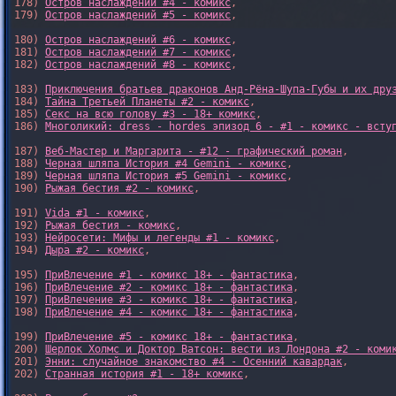
178) 
Остров наслаждений #4 - комикс
,

179) 
Остров наслаждений #5 - комикс
,

180) 
Остров наслаждений #6 - комикс
,

181) 
Остров наслаждений #7 - комикс
,

182) 
Остров наслаждений #8 - комикс
,

183) 
Приключения братьев драконов Анд-Рёна-Шупа-Губы и их дру
184) 
Тайна Третьей Планеты #2 - комикс
,

185) 
Секс на всю голову #3 - 18+ комикс
,

186) 
Многоликий: dress - hordes эпизод 6 - #1 - комикс - всту
187) 
Веб-Мастер и Маргарита - #12 - графический роман
,

188) 
Черная шляпа История #4 Gemini - комикс
,

189) 
Черная шляпа История #5 Gemini - комикс
,

190) 
Рыжая бестия #2 - комикс
,

191) 
Vida #1 - комикс
,

192) 
Рыжая бестия - комикс
,

193) 
Нейросети: Мифы и легенды #1 - комикс
,

194) 
Дыра #2 - комикс
,

195) 
ПриВлечение #1 - комикс 18+ - фантастика
,

196) 
ПриВлечение #2 - комикс 18+ - фантастика
,

197) 
ПриВлечение #3 - комикс 18+ - фантастика
,

198) 
ПриВлечение #4 - комикс 18+ - фантастика
,

199) 
ПриВлечение #5 - комикс 18+ - фантастика
,

200) 
Шерлок Холмс и Доктор Ватсон: вести из Лондона #2 - коми
201) 
Энни: случайное знакомство #4 - Осенний кавардак
,

202) 
Странная история #1 - 18+ комикс
,
