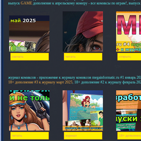
выпуск
GAME
дополнение к апрельскому номеру - все комиксы по играм!, выпуск
скачать
читать
открыть
журнал комиксов - приложение к журналу комиксов megainformatic.ru #1 январь 20
18+ дополнение #3 к журналу март 2025
, 18+ дополнение #2 к журналу февраль 20
читать
журнал
18+ дополнен