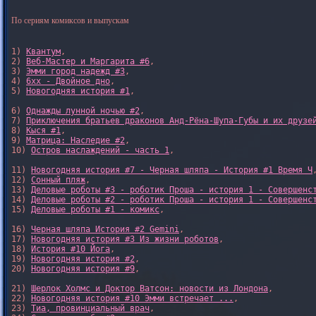
По сериям комиксов и выпускам
1) 
Квантум
, 

2) 
Веб-Мастер и Маргарита #6
, 

3) 
Эмми город надежд #3
, 

4) 
6xx - Двойное дно
, 

5) 
Новогодняя история #1
, 

6) 
Однажды лунной ночью #2
, 

7) 
Приключения братьев драконов Анд-Рёна-Шупа-Губы и их друзе
8) 
Кыся #1
, 

9) 
Матрица: Наследие #2
, 

10) 
Остров наслаждений - часть 1
, 

11) 
Новогодняя история #7 - Черная шляпа - История #1 Время Ч
,
12) 
Сонный пляж
, 

13) 
Деловые роботы #3 - роботик Проша - история 1 - Совершенс
14) 
Деловые роботы #2 - роботик Проша - история 1 - Совершенс
15) 
Деловые роботы #1 - комикс
,

16) 
Черная шляпа История #2 Gemini
,

17) 
Новогодняя история #3 Из жизни роботов
,

18) 
История #10 Йога
,

19) 
Новогодняя история #2
,

20) 
Новогодняя история #9
,

21) 
Шерлок Холмс и Доктор Ватсон: новости из Лондона
,

22) 
Новогодняя история #10 Эмми встречает ...
,

23) 
Тиа, провинциальный врач
,
