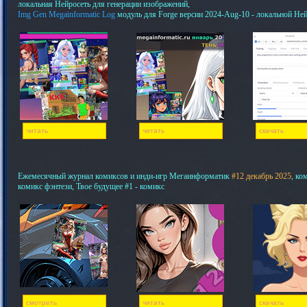
локальная Нейросеть для генерации изображений,
Img Gen Megainformatic Log
модуль для Forge версии 2024-Aug-10 - локальной Не
читать
читать
скачать
Ежемесячный журнал комиксов и инди-игр Мегаинформатик
#12 декабрь 2025
, ко
комикс фэнтези, Твое будущее #1 - комикс
смотреть
читать
скачать