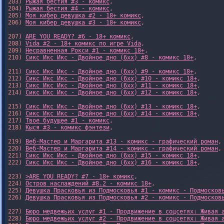
203) 
Рыжая бестия #3 - комикс
,

204) 
Рыжая бестия #4 - комикс
,

205) 
Моя кибер девушка #2 - 18+ комикс
,

206) 
Моя кибер девушка #3 - 18+ комикс
,

207) 
ARE YOU READY? #6 - 18+ комикс
,

208) 
Vida #2 - 18+ комикс по игре Vida
,

209) 
Несравненная Рокси #1 - комикс 18+
,

210) 
Сикс Икс Икс - Двойное дно (6xx) #8 - комикс 18+
,

211) 
Сикс Икс Икс - Двойное дно (6xx) #9 - комикс 18+
,

212) 
Сикс Икс Икс - Двойное дно (6xx) #10 - комикс 18+
,

213) 
Сикс Икс Икс - Двойное дно (6xx) #11 - комикс 18+
,

214) 
Сикс Икс Икс - Двойное дно (6xx) #12 - комикс 18+
,

215) 
Сикс Икс Икс - Двойное дно (6xx) #13 - комикс 18+
,

216) 
Сикс Икс Икс - Двойное дно (6xx) #14 - комикс 18+
,

217) 
Твое будущее #1 - комикс
,

218) 
Кыся #3 - комикс фэнтези
,

219) 
Веб-Мастер и Маргарита #13 - комикс - графический роман
,

220) 
Веб-Мастер и Маргарита #14 - комикс - графический роман
,

221) 
Сикс Икс Икс - Двойное дно (6xx) #15 - комикс 18+
,

222) 
Сикс Икс Икс - Двойное дно (6xx) #16 - комикс 18+
,

223) 
>ARE YOU READY? #7 - 18+ комикс
,

224) 
Остров наслаждений #8.2 - комикс 18+
,

225) 
Девушка Прасковья из Подмосковья #1 - комикс - Подмосков
226) 
Девушка Прасковья из Подмосковья #2 - комикс - Подмосков
227) 
Бюро медвежьих услуг #1 - Продвижение в соцсетях: Живая 
228) 
Бюро медвежьих услуг #2 - Продвижение в соцсетях: Живая 