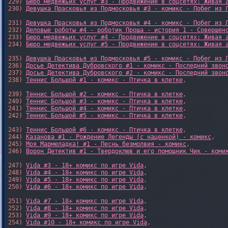
229) 
Бюро медвежьих услуг #3 - Продвижение в соцсетях: Живая 
230) 
Девушка Прасковья из Подмосковья #3 - комикс - Побег из 
231) 
Девушка Прасковья из Подмосковья #4 - комикс - Побег из 
232) 
Деловые роботы #4 - роботик Проша - история 1 - Совершен
233) 
Бюро медвежьих услуг #4 - Продвижение в соцсетях: Живая 
234) 
Бюро медвежьих услуг #5 - Продвижение в соцсетях: Живая 
235) 
Девушка Прасковья из Подмосковья #5 - комикс - Побег из 
236) 
Досье Детектива Дубровского #1 - комикс - Последний звон
237) 
Досье Детектива Дубровского #2 - комикс - Последний звон
238) 
Теннис Большой #1 - комикс - Птичка в клетке
,

239) 
Теннис Большой #2 - комикс - Птичка в клетке
,

240) 
Теннис Большой #3 - комикс - Птичка в клетке
,

241) 
Теннис Большой #4 - комикс - Птичка в клетке
,

242) 
Теннис Большой #5 - комикс - Птичка в клетке
,

243) 
Теннис Большой #6 - комикс - Птичка в клетке
,

244) 
Казанова #1 - Рождение Легенды (с наценкой) - комикс
,

245) 
Моя Мармеладка! #1 - Песнь безмолвия - комикс
,

246) 
Ворон Детектив #1 - Твердоклюв и его помощник Чик - коми
247) 
Vida #3 - 18+ комикс по игре Vida
,

248) 
Vida #4 - 18+ комикс по игре Vida
,

249) 
Vida #5 - 18+ комикс по игре Vida
,

250) 
Vida #6 - 18+ комикс по игре Vida
,

251) 
Vida #7 - 18+ комикс по игре Vida
,

252) 
Vida #8 - 18+ комикс по игре Vida
,

253) 
Vida #9 - 18+ комикс по игре Vida
,

254) 
Vida #10 - 18+ комикс по игре Vida
,
