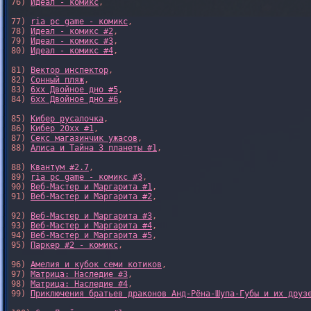
76) 
Идеал - комикс
,

77) 
ria pc game - комикс
,

78) 
Идеал - комикс #2
,

79) 
Идеал - комикс #3
,

80) 
Идеал - комикс #4
,

81) 
Вектор инспектор
,

82) 
Сонный пляж
,

83) 
6xx Двойное дно #5
,

84) 
6xx Двойное дно #6
,

85) 
Кибер русалочка
,

86) 
Кибер 20xx #1
,

87) 
Секс магазинчик ужасов
,

88) 
Алиса и Тайна 3 планеты #1
,

88) 
Квантум #2.7
,

89) 
ria pc game - комикс #3
,

90) 
Веб-Мастер и Маргарита #1
,

91) 
Веб-Мастер и Маргарита #2
,

92) 
Веб-Мастер и Маргарита #3
,

93) 
Веб-Мастер и Маргарита #4
,

94) 
Веб-Мастер и Маргарита #5
,

95) 
Паркер #2 - комикс
,

96) 
Амелия и кубок семи котиков
,

97) 
Матрица: Наследие #3
, 

98) 
Матрица: Наследие #4
, 

99) 
Приключения братьев драконов Анд-Рёна-Шупа-Губы и их друз