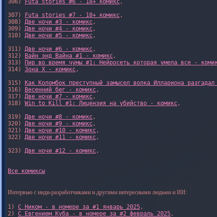
306) 
Futa stories #6 - 18+ комикс
,

307) 
Futa stories #7 - 18+ комикс
,

308) 
Две ночи #3 - комикс
,

309) 
Две ночи #4 - комикс
,

310) 
Две ночи #5 - комикс
,

311) 
Две ночи #6 - комикс
,

312) 
Вайн энд Вайна #1 - комикс
,

313) 
Пир во время чумы #1: Нейросеть которая умела все - коми
314) 
Зона X - комикс
,

315) 
Как Коломбок преступный замысел волка Иллариона разгадал
316) 
Весенний бег - комикс
,

317) 
Две ночи #7 - комикс
,

318) 
Win to Kill #1: Лицензия на убийство - комикс
,

319) 
Две ночи #8 - комикс
,

320) 
Две ночи #9 - комикс
,

321) 
Две ночи #10 - комикс
,

322) 
Две ночи #11 - комикс
,

323) 
Две ночи #12 - комикс
,

Все комиксы
Интервью с инди-разработчиками и другими интересными людьми и ИИ:
1) 
С Ником - в номере за #1 январь 2025
, 

2) 
С Евгением Куба - в номере за #2 февраль 2025
, 
