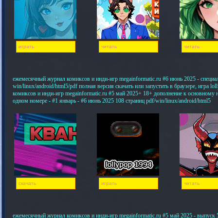
играть
читать
читать
ежемесячный журнал комиксов и инди-игр megainformatic.ru #6 июнь 2025 - специ
win/linux/android/html5/pdf полная версия скачать или запустить в браузере, игра 
комиксов и инди-игр megainformatic.ru #5 май 2025+ 18+ дополнение к основному
одном номере - #1 январь - #6 июнь 2025 108 страниц pdf/win/linux/android/html5
скачать
играть
читать
ежемесячный журнал комиксов и инди-игр megainformatic.ru #5 май 2025 - выпуск 5,