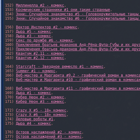
152) 
Миллинелла #2 - комикс
,

153) 
Космические странники #1 они такие странные
,

154) 
Энни: Случайное знакомство #5 - Головокружительные танцы
155) 
Энни: Случайное знакомство #6 - Головокружительные танцы
156) 
Вектор Инспектор #2 - комикс
,

157) 
Дыра #5 - комикс
,

158) 
Дыра #3 - комикс
,

159) 
Секс по дружбе #6 - комикс
,

160) 
Приключения братьев драконов Анд-Рёна-Шупа-Губы и их дру
161) 
Приключения братьев драконов Анд-Рёна-Шупа-Губы и их дру
162) 
Квантум #2.11 - комикс
,

163) 
Квантум #2.12 - комикс
,

164) 
Starcraft - Звездное ремесло #1 - комикс
,

165) 
Summer #1 - комикс
,

166) 
Веб-мастер и Маргарита #9.2 - графический роман в комикс
167) 
Веб-мастер и Маргарита #10 - графический роман в комикса
168) 
Веб-мастер и Маргарита #11 - графический роман в комикса
169) 
Дыра #1 - комикс
,

170) 
Кибер Неон #2 - комикс
,

171) 
Кибер Неон #3 - комикс
,

172) 
Crazy X #5 - 18+ комикс
,

173) 
Crazy X #6 - 18+ комикс
,

174) 
Деловые роботы #1
,

175) 
Дыра #4 - комикс
,

176) 
Остров наслаждений #2 - комикс
,

177) 
Остров наслаждений #3 - комикс
,
