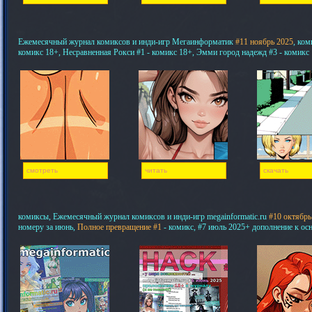
Ежемесячный журнал комиксов и инди-игр Мегаинформатик
#11 ноябрь 2025
, ком
комикс 18+, Несравненная Рокси #1 - комикс 18+, Эмми город надежд #3 - комикс
смотреть
читать
скачать
комиксы, Ежемесячный журнал комиксов и инди-игр megainformatic.ru
#10 октябрь
номеру за июнь,
Полное превращение #1
- комикс, #7 июль 2025+ дополнение к ос