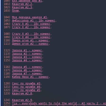
100) 
6xx Двойное дно #1
,

101) 
Квантум #2.2
,

102) 
Квантум #2.3
,

103) 
Пляж
,

104) 
Моя девушка ниндзя #1
,

105) 
Амбассадор #1 - 18+ комикс
,

106) 
Crazy X #1 - 18+ комикс
,

107) 
Crazy X #2 - 18+ комикс
,

108) 
Crazy X #3 - 18+ комикс
,

109) 
Crazy X #4 - 18+ комикс
,

110) 
Демон огня #1 - комикс
,

111) 
Демон огня #2 - комикс
,

112) 
Зараза #1 - комикс
,

113) 
Зараза #2 - комикс
,

114) 
Зараза #3 - комикс
,

115) 
Зараза #4 - комикс
,

116) 
Зараза #5 - комикс
,

117) 
Зараза #6 - комикс
,

118) 
Зараза #7 - комикс
,

119) 
Кибер Неон #1 - комикс
,

120) 
Секс по дружбе #3
,

121) 
Секс по дружбе #4
,

122) 
Секс по дружбе #5
,

123) 
Квантум #2.8
,

124) 
Квантум #2.9
,

125) 
Tia - everybody wants to rule the world - #2 часть 2 - к