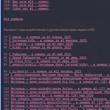
324) 
Две ночи #13 - комикс
,

325) 
Две ночи #14 - комикс
,

326) 
Cyber war #1 - комикс
,

Все комиксы
Интервью с инди-разработчиками и другими интересными людьми и ИИ:
1) 
С Ником - в номере за #1 январь 2025
, 

2) 
С Евгением Куба - в номере за #2 февраль 2025
, 

3) 
С С.Смекты - в номере за #3 март 2025
, 

4) 
С Kipar - в номере за #4 апрель 2025
, 

5) 
С Рафаэлем - в номере за #5 май 2025
, 

6) 
С Вовой Рыбонавтом - в номере за #6 июнь 2025
, 

7) 
Со Slava Gris - в номере за #7 июль 2025
, 

8) 
С megainformatic (интервью берет Евгений Куба) - в номере 
9) 
С SirAndriy - в номере за #12 декабрь 2025
10) 
С нейрохудожником Дмитрием Невским - Магия Нейросетей - в
11) 
Интервью с инди-разработчиком Александром (Gologames Game
12) 
Интервью с инди-разработчицей Kio Kio - в номере #2 (26) 
13) 
Интервью с инди-разработчиком Anikey - в номере #3 (27) м
14) 
Интервью с инди-разработчиком Олександром Хайтовським (Ma
15) 
Интервью с Google AI - в номере #5 (29) май 2026
16) 
Как собрать команду мечты для инди-игры - Антон Дурнецов 
17) 
Интервью у нейросети megainformatic - в номере #7 (31) ию
18) 
Интервью у megainformatic neuronet #2 - в номере #11 нояб
19) 
Интервью у инди-разработчицы AkariTerna - в номере #8 (32