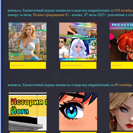
комиксы, Ежемесячный журнал комиксов и инди-игр megainformatic.ru
#10 октябрь
номеру за июнь,
Полное превращение #1
- комикс, #7 июль 2025+ дополнение к ос
смотреть
скачать/читать
читать
комиксы, Ежемесячный журнал комиксов и инди-игр megainformatic.ru
#9 сентябрь