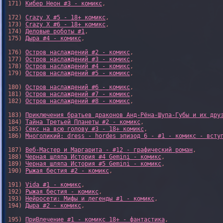
171) 
Кибер Неон #3 - комикс
,

172) 
Crazy X #5 - 18+ комикс
,

173) 
Crazy X #6 - 18+ комикс
,

174) 
Деловые роботы #1
,

175) 
Дыра #4 - комикс
,

176) 
Остров наслаждений #2 - комикс
,

177) 
Остров наслаждений #3 - комикс
,

178) 
Остров наслаждений #4 - комикс
,

179) 
Остров наслаждений #5 - комикс
,

180) 
Остров наслаждений #6 - комикс
,

181) 
Остров наслаждений #7 - комикс
,

182) 
Остров наслаждений #8 - комикс
,

183) 
Приключения братьев драконов Анд-Рёна-Шупа-Губы и их дру
184) 
Тайна Третьей Планеты #2 - комикс
,

185) 
Секс на всю голову #3 - 18+ комикс
,

186) 
Многоликий: dress - hordes эпизод 6 - #1 - комикс - всту
187) 
Веб-Мастер и Маргарита - #12 - графический роман
,

188) 
Черная шляпа История #4 Gemini - комикс
,

189) 
Черная шляпа История #5 Gemini - комикс
,

190) 
Рыжая бестия #2 - комикс
,

191) 
Vida #1 - комикс
,

192) 
Рыжая бестия - комикс
,

193) 
Нейросети: Мифы и легенды #1 - комикс
,

194) 
Дыра #2 - комикс
,

195) 
ПриВлечение #1 - комикс 18+ - фантастика
,
