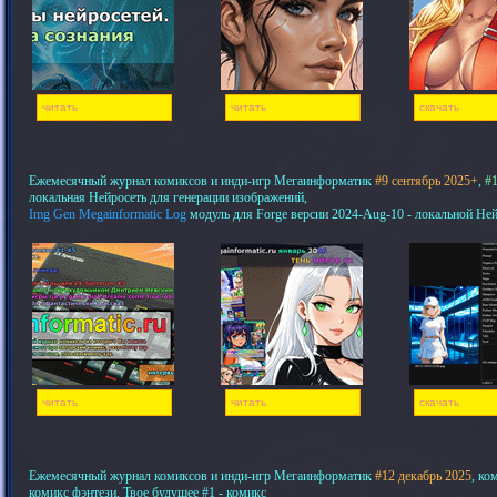
читать
читать
скачать
Ежемесячный журнал комиксов и инди-игр Мегаинформатик
#9 сентябрь 2025+
,
#1
локальная Нейросеть для генерации изображений,
Img Gen Megainformatic Log
модуль для Forge версии 2024-Aug-10 - локальной Не
читать
читать
скачать
Ежемесячный журнал комиксов и инди-игр Мегаинформатик
#12 декабрь 2025
, ко
комикс фэнтези, Твое будущее #1 - комикс