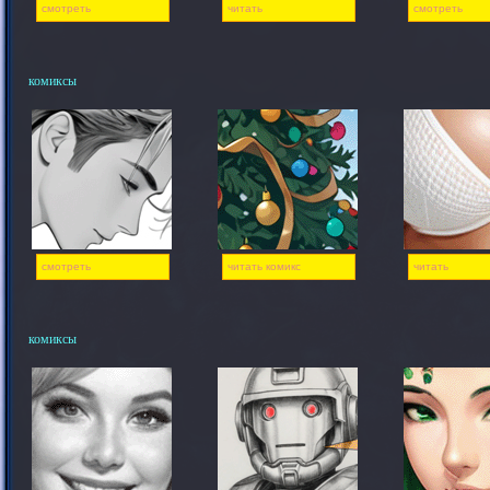
смотреть
читать
смотреть
комиксы
смотреть
читать комикс
читать
комиксы