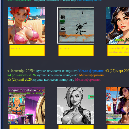
читать
играть
опять html5, pd
win/linux/andro
#10 октябрь 2025+
журнал комиксов и инди-игр
Мегаинформатик
,
#3 (27) март 20
#4 (28) апрель 2026
журнал комиксов и инди-игр
Мегаинформатик
,
#5 (29) май 2026
журнал комиксов и инди-игр
Мегаинформатик
скачать
читать
смотреть