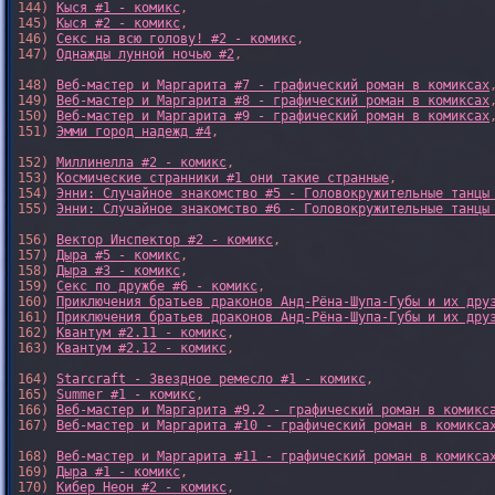
144) 
Кыся #1 - комикс
,

145) 
Кыся #2 - комикс
,

146) 
Секс на всю голову! #2 - комикс
,

147) 
Однажды лунной ночью #2
,

148) 
Веб-мастер и Маргарита #7 - графический роман в комиксах
,
149) 
Веб-мастер и Маргарита #8 - графический роман в комиксах
,
150) 
Веб-мастер и Маргарита #9 - графический роман в комиксах
,
151) 
Эмми город надежд #4
,

152) 
Миллинелла #2 - комикс
,

153) 
Космические странники #1 они такие странные
,

154) 
Энни: Случайное знакомство #5 - Головокружительные танцы
155) 
Энни: Случайное знакомство #6 - Головокружительные танцы
156) 
Вектор Инспектор #2 - комикс
,

157) 
Дыра #5 - комикс
,

158) 
Дыра #3 - комикс
,

159) 
Секс по дружбе #6 - комикс
,

160) 
Приключения братьев драконов Анд-Рёна-Шупа-Губы и их дру
161) 
Приключения братьев драконов Анд-Рёна-Шупа-Губы и их дру
162) 
Квантум #2.11 - комикс
,

163) 
Квантум #2.12 - комикс
,

164) 
Starcraft - Звездное ремесло #1 - комикс
,

165) 
Summer #1 - комикс
,

166) 
Веб-мастер и Маргарита #9.2 - графический роман в комикс
167) 
Веб-мастер и Маргарита #10 - графический роман в комикса
168) 
Веб-мастер и Маргарита #11 - графический роман в комикса
169) 
Дыра #1 - комикс
,

170) 
Кибер Неон #2 - комикс
,
