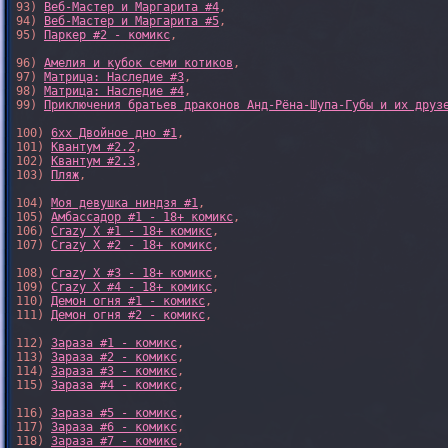
93) 
Веб-Мастер и Маргарита #4
,

94) 
Веб-Мастер и Маргарита #5
,

95) 
Паркер #2 - комикс
,

96) 
Амелия и кубок семи котиков
,

97) 
Матрица: Наследие #3
, 

98) 
Матрица: Наследие #4
, 

99) 
Приключения братьев драконов Анд-Рёна-Шупа-Губы и их друз
100) 
6xx Двойное дно #1
,

101) 
Квантум #2.2
,

102) 
Квантум #2.3
,

103) 
Пляж
,

104) 
Моя девушка ниндзя #1
,

105) 
Амбассадор #1 - 18+ комикс
,

106) 
Crazy X #1 - 18+ комикс
,

107) 
Crazy X #2 - 18+ комикс
,

108) 
Crazy X #3 - 18+ комикс
,

109) 
Crazy X #4 - 18+ комикс
,

110) 
Демон огня #1 - комикс
,

111) 
Демон огня #2 - комикс
,

112) 
Зараза #1 - комикс
,

113) 
Зараза #2 - комикс
,

114) 
Зараза #3 - комикс
,

115) 
Зараза #4 - комикс
,

116) 
Зараза #5 - комикс
,

117) 
Зараза #6 - комикс
,

118) 
Зараза #7 - комикс
,
