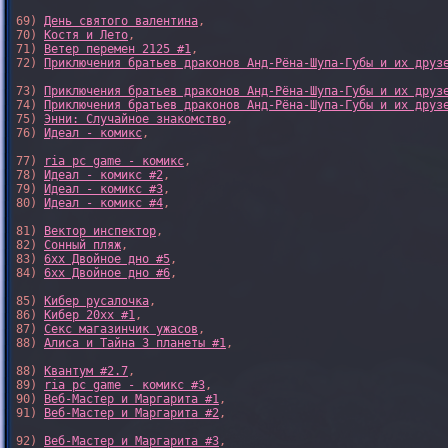
69) 
День святого валентина
,

70) 
Костя и Лето
,

71) 
Ветер перемен 2125 #1
,

72) 
Приключения братьев драконов Анд-Рёна-Шупа-Губы и их друз
73) 
Приключения братьев драконов Анд-Рёна-Шупа-Губы и их друз
74) 
Приключения братьев драконов Анд-Рёна-Шупа-Губы и их друз
75) 
Энни: Случайное знакомство
,

76) 
Идеал - комикс
,

77) 
ria pc game - комикс
,

78) 
Идеал - комикс #2
,

79) 
Идеал - комикс #3
,

80) 
Идеал - комикс #4
,

81) 
Вектор инспектор
,

82) 
Сонный пляж
,

83) 
6xx Двойное дно #5
,

84) 
6xx Двойное дно #6
,

85) 
Кибер русалочка
,

86) 
Кибер 20xx #1
,

87) 
Секс магазинчик ужасов
,

88) 
Алиса и Тайна 3 планеты #1
,

88) 
Квантум #2.7
,

89) 
ria pc game - комикс #3
,

90) 
Веб-Мастер и Маргарита #1
,

91) 
Веб-Мастер и Маргарита #2
,

92) 
Веб-Мастер и Маргарита #3
,
