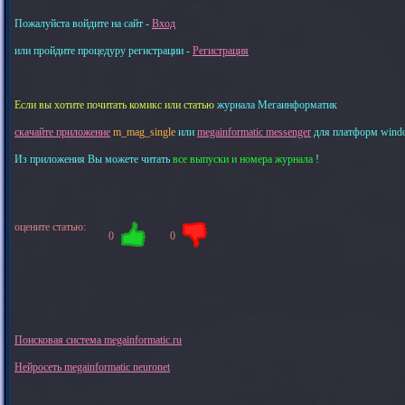
Пожалуйста войдите на сайт -
Вход
или пройдите процедуру регистрации -
Регистрация
Если вы хотите почитать комикс или статью
журнала Мегаинформатик
скачайте приложение
m_mag_single
или
megainformatic messenger
для платформ windows
Из приложения Вы можете читать
все выпуски и номера журнала
!
оцените статью:
0
0
Поисковая система megainformatic.ru
Нейросеть megainformatic neuronet