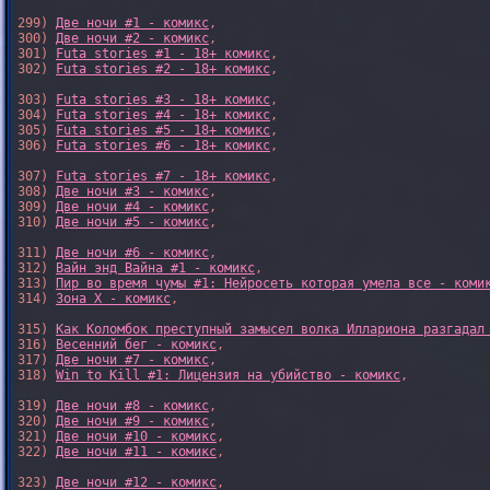
299) 
Две ночи #1 - комикс
,

300) 
Две ночи #2 - комикс
,

301) 
Futa stories #1 - 18+ комикс
,

302) 
Futa stories #2 - 18+ комикс
,

303) 
Futa stories #3 - 18+ комикс
,

304) 
Futa stories #4 - 18+ комикс
,

305) 
Futa stories #5 - 18+ комикс
,

306) 
Futa stories #6 - 18+ комикс
,

307) 
Futa stories #7 - 18+ комикс
,

308) 
Две ночи #3 - комикс
,

309) 
Две ночи #4 - комикс
,

310) 
Две ночи #5 - комикс
,

311) 
Две ночи #6 - комикс
,

312) 
Вайн энд Вайна #1 - комикс
,

313) 
Пир во время чумы #1: Нейросеть которая умела все - коми
314) 
Зона X - комикс
,

315) 
Как Коломбок преступный замысел волка Иллариона разгадал
316) 
Весенний бег - комикс
,

317) 
Две ночи #7 - комикс
,

318) 
Win to Kill #1: Лицензия на убийство - комикс
,

319) 
Две ночи #8 - комикс
,

320) 
Две ночи #9 - комикс
,

321) 
Две ночи #10 - комикс
,

322) 
Две ночи #11 - комикс
,

323) 
Две ночи #12 - комикс
,
