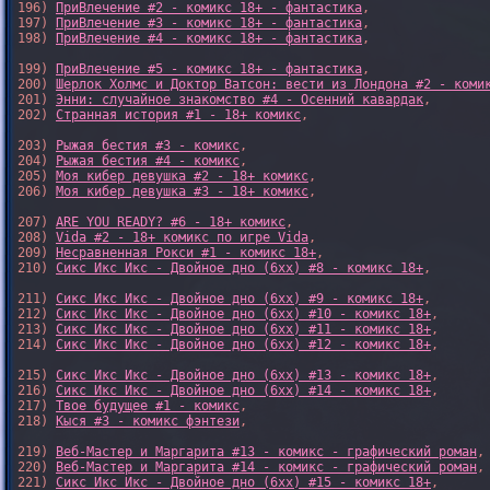
196) 
ПриВлечение #2 - комикс 18+ - фантастика
,

197) 
ПриВлечение #3 - комикс 18+ - фантастика
,

198) 
ПриВлечение #4 - комикс 18+ - фантастика
,

199) 
ПриВлечение #5 - комикс 18+ - фантастика
,

200) 
Шерлок Холмс и Доктор Ватсон: вести из Лондона #2 - коми
201) 
Энни: случайное знакомство #4 - Осенний кавардак
,

202) 
Странная история #1 - 18+ комикс
,

203) 
Рыжая бестия #3 - комикс
,

204) 
Рыжая бестия #4 - комикс
,

205) 
Моя кибер девушка #2 - 18+ комикс
,

206) 
Моя кибер девушка #3 - 18+ комикс
,

207) 
ARE YOU READY? #6 - 18+ комикс
,

208) 
Vida #2 - 18+ комикс по игре Vida
,

209) 
Несравненная Рокси #1 - комикс 18+
,

210) 
Сикс Икс Икс - Двойное дно (6xx) #8 - комикс 18+
,

211) 
Сикс Икс Икс - Двойное дно (6xx) #9 - комикс 18+
,

212) 
Сикс Икс Икс - Двойное дно (6xx) #10 - комикс 18+
,

213) 
Сикс Икс Икс - Двойное дно (6xx) #11 - комикс 18+
,

214) 
Сикс Икс Икс - Двойное дно (6xx) #12 - комикс 18+
,

215) 
Сикс Икс Икс - Двойное дно (6xx) #13 - комикс 18+
,

216) 
Сикс Икс Икс - Двойное дно (6xx) #14 - комикс 18+
,

217) 
Твое будущее #1 - комикс
,

218) 
Кыся #3 - комикс фэнтези
,

219) 
Веб-Мастер и Маргарита #13 - комикс - графический роман
,

220) 
Веб-Мастер и Маргарита #14 - комикс - графический роман
,

221) 
Сикс Икс Икс - Двойное дно (6xx) #15 - комикс 18+
,
