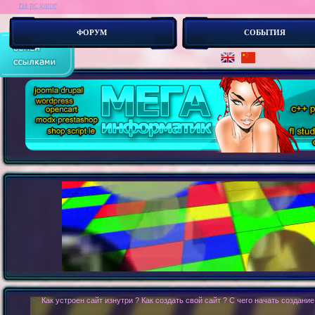
ria pc game
ФОРУМ
СОБЫТИЯ
> :
О компьютерных иг_