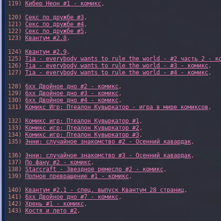
119) 
Кибер Неон #1 - комикс
,

120) 
Секс по дружбе #3
,

121) 
Секс по дружбе #4
,

122) 
Секс по дружбе #5
,

123) 
Квантум #2.8
,

124) 
Квантум #2.9
,

125) 
Tia - everybody wants to rule the world - #2 часть 2 - к
126) 
Tia - everybody wants to rule the world - #3 - комикс
,

127) 
Tia - everybody wants to rule the world - #4 - комикс
,

128) 
6xx Двойное дно #2 - комикс
,

129) 
6xx Двойное дно #3 - комикс
,

130) 
6xx Двойное дно #4 - комикс
,

131) 
Комикс Игр: Птеалон Кувыркатор - игра в мире комиксов
,

132) 
Комикс игр: Птеалон Кувыркатор #1
,

133) 
Комикс игр: Птеалон Кувыркатор #2
,

134) 
Комикс игр: Птеалон Кувыркатор #3
,

135) 
Энни: случайное знакомство #2 - Осенний кавардак
,

136) 
Энни: случайное знакомство #3 - Осенний кавардак
,

137) 
По фану #2 - комикс
,

138) 
Starcraft - Звездное ремесло #2 - комикс
,

139) 
Полное превращение #1 - комикс
,

140) 
Квантум #2.1 - спец. выпуск Квантум 28 страниц
,

141) 
6xx Двойное дно #7 - комикс
,

142) 
Хрень #1 - комикс
,

143) 
Костя и лето #2
,
