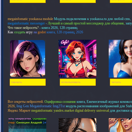
megainfomatic yookassa module
Модуль подключения к yookassa.ru для любой cms,
megainformatic messenger
-
Лучший и самый простой мессенджер для общения,
запу
Что такое нейросеть?
- книга 2026, 128 страниц.
Как
создать
игру
на
godot
книга, 128 страниц, 2026
скачать
использовать
читать
Все секреты нейросетей.
Оцифровка сознания
книга, Ежемесячный журнал комикс
2026
,
Img Gen Megainformatic Img2Txt
модуль распознавания изображений для Stab
Яндекс Маркет
megainformatic yandex.market digital delivery universal
для доставки 