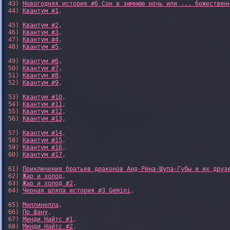
43) 
Новогодняя история #6 Сон в зимнюю ночь или ... божествен
44) 
Квантум #1
,

45) 
Квантум #2
,

46) 
Квантум #3
,

47) 
Квантум #4
,

48) 
Квантум #5
,

49) 
Квантум #6
,

50) 
Квантум #7
,

51) 
Квантум #8
,

52) 
Квантум #9
,

53) 
Квантум #10
,

54) 
Квантум #11
,

55) 
Квантум #12
,

56) 
Квантум #13
,

57) 
Квантум #14
,

58) 
Квантум #15
,

59) 
Квантум #16
,

60) 
Квантум #17
,

61) 
Приключения братьев драконов Анд-Рёна-Шупа-Губы и их друз
62) 
Жар и холод
,

63) 
Жар и холод #2
,

64) 
Черная шляпа история #3 Gemini
,

65) 
Миллинелла
,

66) 
По фану
,

67) 
Минди Найтс #1
,

68) 
Минди Найтс #2
,
