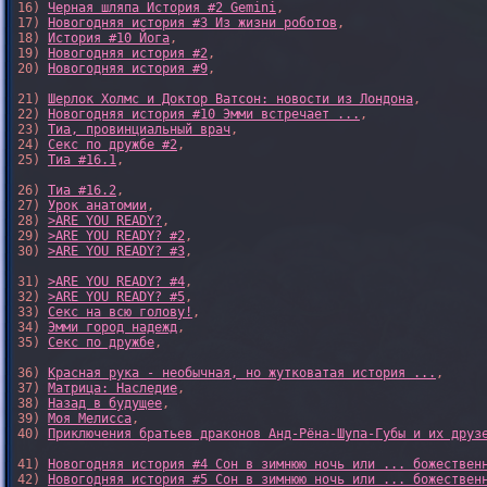
16) 
Черная шляпа История #2 Gemini
,

17) 
Новогодняя история #3 Из жизни роботов
,

18) 
История #10 Йога
,

19) 
Новогодняя история #2
,

20) 
Новогодняя история #9
,

21) 
Шерлок Холмс и Доктор Ватсон: новости из Лондона
,

22) 
Новогодняя история #10 Эмми встречает ...
,

23) 
Тиа, провинциальный врач
,

24) 
Секс по дружбе #2
,

25) 
Тиа #16.1
,

26) 
Тиа #16.2
,

27) 
Урок анатомии
,

28) 
>ARE YOU READY?
,

29) 
>ARE YOU READY? #2
,

30) 
>ARE YOU READY? #3
,

31) 
>ARE YOU READY? #4
,

32) 
>ARE YOU READY? #5
,

33) 
Секс на всю голову!
,

34) 
Эмми город надежд
,

35) 
Секс по дружбе
,

36) 
Красная рука - необычная, но жутковатая история ...
,

37) 
Матрица: Наследие
, 

38) 
Назад в будущее
, 

39) 
Моя Мелисса
, 

40) 
Приключения братьев драконов Анд-Рёна-Шупа-Губы и их друз
41) 
Новогодняя история #4 Сон в зимнюю ночь или ... божествен
42) 
Новогодняя история #5 Сон в зимнюю ночь или ... божествен