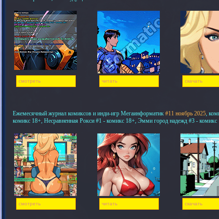
смотреть
читать
скачать
Ежемесячный журнал комиксов и инди-игр Мегаинформатик
#11 ноябрь 2025
, ком
комикс 18+, Несравненная Рокси #1 - комикс 18+, Эмми город надежд #3 - комикс
смотреть
читать
скачать