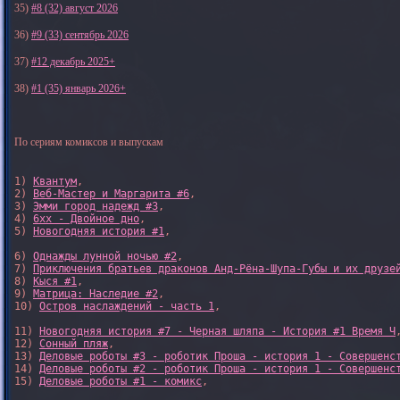
35)
#8 (32) август 2026
36)
#9 (33) сентябрь 2026
37)
#12 декабрь 2025+
38)
#1 (35) январь 2026+
По сериям комиксов и выпускам
1) 
Квантум
, 

2) 
Веб-Мастер и Маргарита #6
, 

3) 
Эмми город надежд #3
, 

4) 
6xx - Двойное дно
, 

5) 
Новогодняя история #1
, 

6) 
Однажды лунной ночью #2
, 

7) 
Приключения братьев драконов Анд-Рёна-Шупа-Губы и их друзе
8) 
Кыся #1
, 

9) 
Матрица: Наследие #2
, 

10) 
Остров наслаждений - часть 1
, 

11) 
Новогодняя история #7 - Черная шляпа - История #1 Время Ч
,
12) 
Сонный пляж
, 

13) 
Деловые роботы #3 - роботик Проша - история 1 - Совершенс
14) 
Деловые роботы #2 - роботик Проша - история 1 - Совершенс
15) 
Деловые роботы #1 - комикс
,
