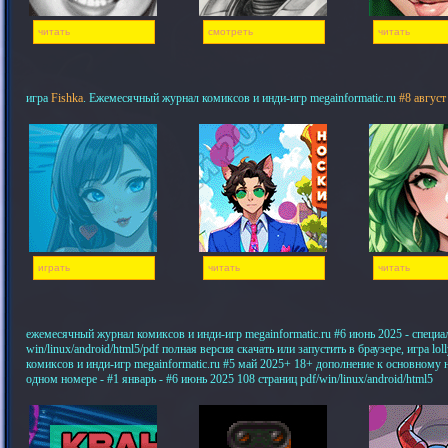
читать
смотреть
читать
игра
Fishka
. Ежемесячный журнал комиксов и инди-игр megainformatic.ru
#8 август
играть
читать
читать
ежемесячный журнал комиксов и инди-игр megainformatic.ru #6 июнь 2025 - специ
win/linux/android/html5/pdf полная версия скачать или запустить в браузере, игра 
комиксов и инди-игр megainformatic.ru #5 май 2025+ 18+ дополнение к основному
одном номере - #1 январь - #6 июнь 2025 108 страниц pdf/win/linux/android/html5