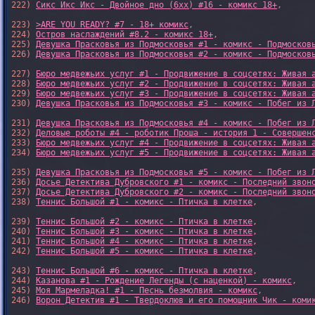
222) 
Сикс Икс Икс - Двойное дно (6xx) #16 - комикс 18+
,

223) 
>ARE YOU READY? #7 - 18+ комикс
,

224) 
Остров наслаждений #8.2 - комикс 18+
,

225) 
Девушка Прасковья из Подмосковья #1 - комикс - Подмосков
226) 
Девушка Прасковья из Подмосковья #2 - комикс - Подмосков
227) 
Бюро медвежьих услуг #1 - Продвижение в соцсетях: Живая 
228) 
Бюро медвежьих услуг #2 - Продвижение в соцсетях: Живая 
229) 
Бюро медвежьих услуг #3 - Продвижение в соцсетях: Живая 
230) 
Девушка Прасковья из Подмосковья #3 - комикс - Побег из 
231) 
Девушка Прасковья из Подмосковья #4 - комикс - Побег из 
232) 
Деловые роботы #4 - роботик Проша - история 1 - Совершен
233) 
Бюро медвежьих услуг #4 - Продвижение в соцсетях: Живая 
234) 
Бюро медвежьих услуг #5 - Продвижение в соцсетях: Живая 
235) 
Девушка Прасковья из Подмосковья #5 - комикс - Побег из 
236) 
Досье Детектива Дубровского #1 - комикс - Последний звон
237) 
Досье Детектива Дубровского #2 - комикс - Последний звон
238) 
Теннис Большой #1 - комикс - Птичка в клетке
,

239) 
Теннис Большой #2 - комикс - Птичка в клетке
,

240) 
Теннис Большой #3 - комикс - Птичка в клетке
,

241) 
Теннис Большой #4 - комикс - Птичка в клетке
,

242) 
Теннис Большой #5 - комикс - Птичка в клетке
,

243) 
Теннис Большой #6 - комикс - Птичка в клетке
,

244) 
Казанова #1 - Рождение Легенды (с наценкой) - комикс
,

245) 
Моя Мармеладка! #1 - Песнь безмолвия - комикс
,

246) 
Ворон Детектив #1 - Твердоклюв и его помощник Чик - коми