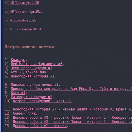
35)
#8 (32) август 2026
36)
#9 (33) сентябрь 2026
37)
#12 декабрь 2025+
38)
#1 (35) январь 2026+
По сериям комиксов и выпускам
1) 
Квантум
, 

2) 
Веб-Мастер и Маргарита #6
, 

3) 
Эмми город надежд #3
, 

4) 
6xx - Двойное дно
, 

5) 
Новогодняя история #1
, 

6) 
Однажды лунной ночью #2
, 

7) 
Приключения братьев драконов Анд-Рёна-Шупа-Губы и их друзе
8) 
Кыся #1
, 

9) 
Матрица: Наследие #2
, 

10) 
Остров наслаждений - часть 1
, 

11) 
Новогодняя история #7 - Черная шляпа - История #1 Время Ч
,
12) 
Сонный пляж
, 

13) 
Деловые роботы #3 - роботик Проша - история 1 - Совершенс
14) 
Деловые роботы #2 - роботик Проша - история 1 - Совершенс
15) 
Деловые роботы #1 - комикс
,
