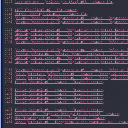
222) 
Сикс Икс Икс - Двойное дно (6xx) #16 - комикс 18+
,

223) 
>ARE YOU READY? #7 - 18+ комикс
,

224) 
Остров наслаждений #8.2 - комикс 18+
,

225) 
Девушка Прасковья из Подмосковья #1 - комикс - Подмосков
226) 
Девушка Прасковья из Подмосковья #2 - комикс - Подмосков
227) 
Бюро медвежьих услуг #1 - Продвижение в соцсетях: Живая 
228) 
Бюро медвежьих услуг #2 - Продвижение в соцсетях: Живая 
229) 
Бюро медвежьих услуг #3 - Продвижение в соцсетях: Живая 
230) 
Девушка Прасковья из Подмосковья #3 - комикс - Побег из 
231) 
Девушка Прасковья из Подмосковья #4 - комикс - Побег из 
232) 
Деловые роботы #4 - роботик Проша - история 1 - Совершен
233) 
Бюро медвежьих услуг #4 - Продвижение в соцсетях: Живая 
234) 
Бюро медвежьих услуг #5 - Продвижение в соцсетях: Живая 
235) 
Девушка Прасковья из Подмосковья #5 - комикс - Побег из 
236) 
Досье Детектива Дубровского #1 - комикс - Последний звон
237) 
Досье Детектива Дубровского #2 - комикс - Последний звон
238) 
Теннис Большой #1 - комикс - Птичка в клетке
,

239) 
Теннис Большой #2 - комикс - Птичка в клетке
,

240) 
Теннис Большой #3 - комикс - Птичка в клетке
,

241) 
Теннис Большой #4 - комикс - Птичка в клетке
,

242) 
Теннис Большой #5 - комикс - Птичка в клетке
,

243) 
Теннис Большой #6 - комикс - Птичка в клетке
,

244) 
Казанова #1 - Рождение Легенды (с наценкой) - комикс
,

245) 
Моя Мармеладка! #1 - Песнь безмолвия - комикс
,

246) 
Ворон Детектив #1 - Твердоклюв и его помощник Чик - коми