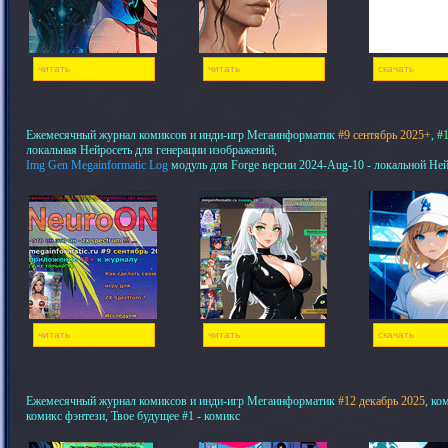
читать
читать
скачать
Ежемесячный журнал комиксов и инди-игр Мегаинформатик
#9 сентябрь 2025+
,
#1
локальная Нейросеть для генерации изображений,
Img Gen Megainformatic Log
модуль для Forge версии 2024-Aug-10 - локальной Не
читать
читать
скачать
Ежемесячный журнал комиксов и инди-игр Мегаинформатик
#12 декабрь 2025
, ко
комикс фэнтези, Твое будущее #1 - комикс