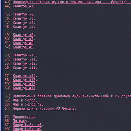
43) 
Новогодняя история #6 Сон в зимнюю ночь или ... божествен
44) 
Квантум #1
,

45) 
Квантум #2
,

46) 
Квантум #3
,

47) 
Квантум #4
,

48) 
Квантум #5
,

49) 
Квантум #6
,

50) 
Квантум #7
,

51) 
Квантум #8
,

52) 
Квантум #9
,

53) 
Квантум #10
,

54) 
Квантум #11
,

55) 
Квантум #12
,

56) 
Квантум #13
,

57) 
Квантум #14
,

58) 
Квантум #15
,

59) 
Квантум #16
,

60) 
Квантум #17
,

61) 
Приключения братьев драконов Анд-Рёна-Шупа-Губы и их друз
62) 
Жар и холод
,

63) 
Жар и холод #2
,

64) 
Черная шляпа история #3 Gemini
,

65) 
Миллинелла
,

66) 
По фану
,

67) 
Минди Найтс #1
,

68) 
Минди Найтс #2
,
