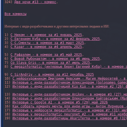
324) 
Две ночи #13 - комикс
,

Все комиксы
Интервью с инди-разработчиками и другими интересными людьми и ИИ:
1) 
С Ником - в номере за #1 январь 2025
, 

2) 
С Евгением Куба - в номере за #2 февраль 2025
, 

3) 
С С.Смекты - в номере за #3 март 2025
, 

4) 
С Kipar - в номере за #4 апрель 2025
, 

5) 
С Рафаэлем - в номере за #5 май 2025
, 

6) 
С Вовой Рыбонавтом - в номере за #6 июнь 2025
, 

7) 
Со Slava Gris - в номере за #7 июль 2025
, 

8) 
С megainformatic (интервью берет Евгений Куба) - в номере 
9) 
С SirAndriy - в номере за #12 декабрь 2025
10) 
С нейрохудожником Дмитрием Невским - Магия Нейросетей - в
11) 
Интервью с инди-разработчиком Александром (Gologames Game
12) 
Интервью с инди-разработчицей Kio Kio - в номере #2 (26) 
13) 
Интервью с инди-разработчиком Anikey - в номере #3 (27) м
14) 
Интервью с инди-разработчиком Олександром Хайтовським (Ma
15) 
Интервью с Google AI - в номере #5 (29) май 2026
16) 
Как собрать команду мечты для инди-игры - Антон Дурнецов 
17) 
Интервью у нейросети megainformatic - в номере #7 (31) ию
18) 
Интервью у megainformatic neuronet #2 - в номере #11 нояб
19) 
Интервью у инди-разработчицы AkariTerna - в номере #8 (32