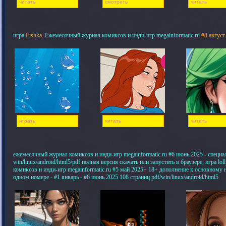
читать
смотреть
читать
игра
Fishka
. Ежемесячный журнал комиксов и инди-игр megainformatic.ru
#8 август
играть
читать
читать
ежемесячный журнал комиксов и инди-игр megainformatic.ru #6 июнь 2025 - специ
win/linux/android/html5/pdf полная версия скачать или запустить в браузере, игра 
комиксов и инди-игр megainformatic.ru #5 май 2025+ 18+ дополнение к основному
одном номере - #1 январь - #6 июнь 2025 108 страниц pdf/win/linux/android/html5