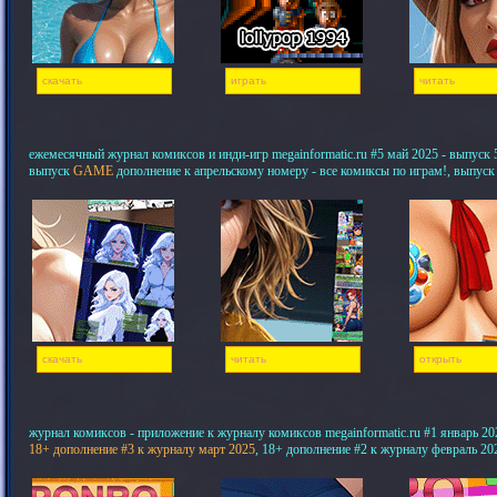
скачать
играть
читать
ежемесячный журнал комиксов и инди-игр megainformatic.ru #5 май 2025 - выпуск 5,
выпуск
GAME
дополнение к апрельскому номеру - все комиксы по играм!, выпуск
скачать
читать
открыть
журнал комиксов - приложение к журналу комиксов megainformatic.ru #1 январь 20
18+ дополнение #3 к журналу март 2025
, 18+ дополнение #2 к журналу февраль 20