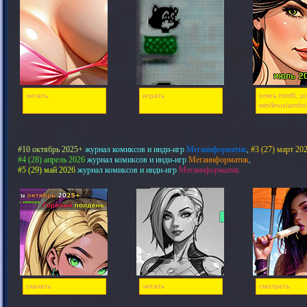
читать
играть
опять html5, pd
win/linux/andro
#10 октябрь 2025+
журнал комиксов и инди-игр
Мегаинформатик
,
#3 (27) март 20
#4 (28) апрель 2026
журнал комиксов и инди-игр
Мегаинформатик
,
#5 (29) май 2026
журнал комиксов и инди-игр
Мегаинформатик
скачать
читать
смотреть