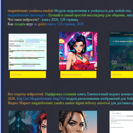
megainfomatic yookassa module
Модуль подключения к yookassa.ru для любой cms,
megainformatic messenger
-
Лучший и самый простой мессенджер для общения,
запу
Что такое нейросеть?
- книга 2026, 128 страниц.
Как
создать
игру
на
godot
книга, 128 страниц, 2026
скачать
использовать
читать
Все секреты нейросетей.
Оцифровка сознания
книга, Ежемесячный журнал комикс
2026
,
Img Gen Megainformatic Img2Txt
модуль распознавания изображений для Stab
Яндекс Маркет
megainformatic yandex.market digital delivery universal
для доставки 