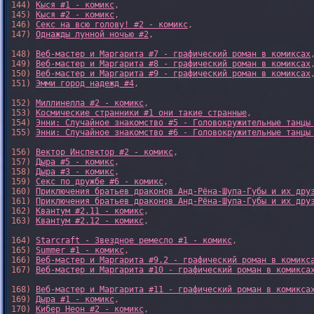
144) 
Кыся #1 - комикс
,

145) 
Кыся #2 - комикс
,

146) 
Секс на всю голову! #2 - комикс
,

147) 
Однажды лунной ночью #2
,

148) 
Веб-мастер и Маргарита #7 - графический роман в комиксах
,
149) 
Веб-мастер и Маргарита #8 - графический роман в комиксах
,
150) 
Веб-мастер и Маргарита #9 - графический роман в комиксах
,
151) 
Эмми город надежд #4
,

152) 
Миллинелла #2 - комикс
,

153) 
Космические странники #1 они такие странные
,

154) 
Энни: Случайное знакомство #5 - Головокружительные танцы
155) 
Энни: Случайное знакомство #6 - Головокружительные танцы
156) 
Вектор Инспектор #2 - комикс
,

157) 
Дыра #5 - комикс
,

158) 
Дыра #3 - комикс
,

159) 
Секс по дружбе #6 - комикс
,

160) 
Приключения братьев драконов Анд-Рёна-Шупа-Губы и их дру
161) 
Приключения братьев драконов Анд-Рёна-Шупа-Губы и их дру
162) 
Квантум #2.11 - комикс
,

163) 
Квантум #2.12 - комикс
,

164) 
Starcraft - Звездное ремесло #1 - комикс
,

165) 
Summer #1 - комикс
,

166) 
Веб-мастер и Маргарита #9.2 - графический роман в комикс
167) 
Веб-мастер и Маргарита #10 - графический роман в комикса
168) 
Веб-мастер и Маргарита #11 - графический роман в комикса
169) 
Дыра #1 - комикс
,

170) 
Кибер Неон #2 - комикс
,
