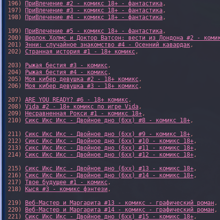
196) 
ПриВлечение #2 - комикс 18+ - фантастика
,

197) 
ПриВлечение #3 - комикс 18+ - фантастика
,

198) 
ПриВлечение #4 - комикс 18+ - фантастика
,

199) 
ПриВлечение #5 - комикс 18+ - фантастика
,

200) 
Шерлок Холмс и Доктор Ватсон: вести из Лондона #2 - коми
201) 
Энни: случайное знакомство #4 - Осенний кавардак
,

202) 
Странная история #1 - 18+ комикс
,

203) 
Рыжая бестия #3 - комикс
,

204) 
Рыжая бестия #4 - комикс
,

205) 
Моя кибер девушка #2 - 18+ комикс
,

206) 
Моя кибер девушка #3 - 18+ комикс
,

207) 
ARE YOU READY? #6 - 18+ комикс
,

208) 
Vida #2 - 18+ комикс по игре Vida
,

209) 
Несравненная Рокси #1 - комикс 18+
,

210) 
Сикс Икс Икс - Двойное дно (6xx) #8 - комикс 18+
,

211) 
Сикс Икс Икс - Двойное дно (6xx) #9 - комикс 18+
,

212) 
Сикс Икс Икс - Двойное дно (6xx) #10 - комикс 18+
,

213) 
Сикс Икс Икс - Двойное дно (6xx) #11 - комикс 18+
,

214) 
Сикс Икс Икс - Двойное дно (6xx) #12 - комикс 18+
,

215) 
Сикс Икс Икс - Двойное дно (6xx) #13 - комикс 18+
,

216) 
Сикс Икс Икс - Двойное дно (6xx) #14 - комикс 18+
,

217) 
Твое будущее #1 - комикс
,

218) 
Кыся #3 - комикс фэнтези
,

219) 
Веб-Мастер и Маргарита #13 - комикс - графический роман
,

220) 
Веб-Мастер и Маргарита #14 - комикс - графический роман
,

221) 
Сикс Икс Икс - Двойное дно (6xx) #15 - комикс 18+
,
