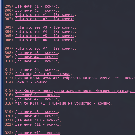
299) 
Две ночи #1 - комикс
,

300) 
Две ночи #2 - комикс
,

301) 
Futa stories #1 - 18+ комикс
,

302) 
Futa stories #2 - 18+ комикс
,

303) 
Futa stories #3 - 18+ комикс
,

304) 
Futa stories #4 - 18+ комикс
,

305) 
Futa stories #5 - 18+ комикс
,

306) 
Futa stories #6 - 18+ комикс
,

307) 
Futa stories #7 - 18+ комикс
,

308) 
Две ночи #3 - комикс
,

309) 
Две ночи #4 - комикс
,

310) 
Две ночи #5 - комикс
,

311) 
Две ночи #6 - комикс
,

312) 
Вайн энд Вайна #1 - комикс
,

313) 
Пир во время чумы #1: Нейросеть которая умела все - коми
314) 
Зона X - комикс
,

315) 
Как Коломбок преступный замысел волка Иллариона разгадал
316) 
Весенний бег - комикс
,

317) 
Две ночи #7 - комикс
,

318) 
Win to Kill #1: Лицензия на убийство - комикс
,

319) 
Две ночи #8 - комикс
,

320) 
Две ночи #9 - комикс
,

321) 
Две ночи #10 - комикс
,

322) 
Две ночи #11 - комикс
,

323) 
Две ночи #12 - комикс
,
