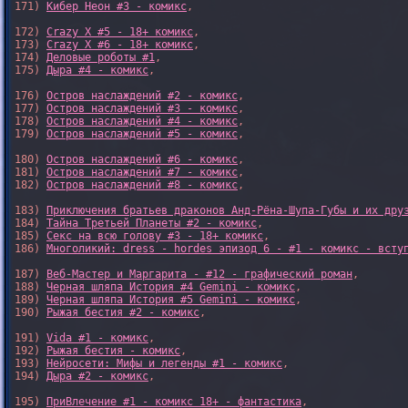
171) 
Кибер Неон #3 - комикс
,

172) 
Crazy X #5 - 18+ комикс
,

173) 
Crazy X #6 - 18+ комикс
,

174) 
Деловые роботы #1
,

175) 
Дыра #4 - комикс
,

176) 
Остров наслаждений #2 - комикс
,

177) 
Остров наслаждений #3 - комикс
,

178) 
Остров наслаждений #4 - комикс
,

179) 
Остров наслаждений #5 - комикс
,

180) 
Остров наслаждений #6 - комикс
,

181) 
Остров наслаждений #7 - комикс
,

182) 
Остров наслаждений #8 - комикс
,

183) 
Приключения братьев драконов Анд-Рёна-Шупа-Губы и их дру
184) 
Тайна Третьей Планеты #2 - комикс
,

185) 
Секс на всю голову #3 - 18+ комикс
,

186) 
Многоликий: dress - hordes эпизод 6 - #1 - комикс - всту
187) 
Веб-Мастер и Маргарита - #12 - графический роман
,

188) 
Черная шляпа История #4 Gemini - комикс
,

189) 
Черная шляпа История #5 Gemini - комикс
,

190) 
Рыжая бестия #2 - комикс
,

191) 
Vida #1 - комикс
,

192) 
Рыжая бестия - комикс
,

193) 
Нейросети: Мифы и легенды #1 - комикс
,

194) 
Дыра #2 - комикс
,

195) 
ПриВлечение #1 - комикс 18+ - фантастика
,
