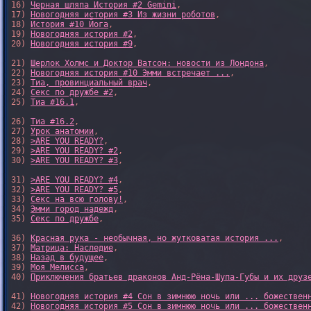
16) 
Черная шляпа История #2 Gemini
,

17) 
Новогодняя история #3 Из жизни роботов
,

18) 
История #10 Йога
,

19) 
Новогодняя история #2
,

20) 
Новогодняя история #9
,

21) 
Шерлок Холмс и Доктор Ватсон: новости из Лондона
,

22) 
Новогодняя история #10 Эмми встречает ...
,

23) 
Тиа, провинциальный врач
,

24) 
Секс по дружбе #2
,

25) 
Тиа #16.1
,

26) 
Тиа #16.2
,

27) 
Урок анатомии
,

28) 
>ARE YOU READY?
,

29) 
>ARE YOU READY? #2
,

30) 
>ARE YOU READY? #3
,

31) 
>ARE YOU READY? #4
,

32) 
>ARE YOU READY? #5
,

33) 
Секс на всю голову!
,

34) 
Эмми город надежд
,

35) 
Секс по дружбе
,

36) 
Красная рука - необычная, но жутковатая история ...
,

37) 
Матрица: Наследие
, 

38) 
Назад в будущее
, 

39) 
Моя Мелисса
, 

40) 
Приключения братьев драконов Анд-Рёна-Шупа-Губы и их друз
41) 
Новогодняя история #4 Сон в зимнюю ночь или ... божествен
42) 
Новогодняя история #5 Сон в зимнюю ночь или ... божествен