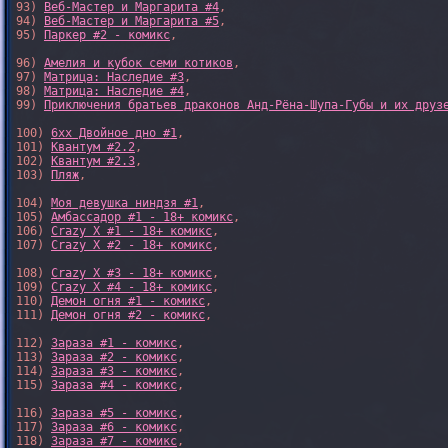
93) 
Веб-Мастер и Маргарита #4
,

94) 
Веб-Мастер и Маргарита #5
,

95) 
Паркер #2 - комикс
,

96) 
Амелия и кубок семи котиков
,

97) 
Матрица: Наследие #3
, 

98) 
Матрица: Наследие #4
, 

99) 
Приключения братьев драконов Анд-Рёна-Шупа-Губы и их друз
100) 
6xx Двойное дно #1
,

101) 
Квантум #2.2
,

102) 
Квантум #2.3
,

103) 
Пляж
,

104) 
Моя девушка ниндзя #1
,

105) 
Амбассадор #1 - 18+ комикс
,

106) 
Crazy X #1 - 18+ комикс
,

107) 
Crazy X #2 - 18+ комикс
,

108) 
Crazy X #3 - 18+ комикс
,

109) 
Crazy X #4 - 18+ комикс
,

110) 
Демон огня #1 - комикс
,

111) 
Демон огня #2 - комикс
,

112) 
Зараза #1 - комикс
,

113) 
Зараза #2 - комикс
,

114) 
Зараза #3 - комикс
,

115) 
Зараза #4 - комикс
,

116) 
Зараза #5 - комикс
,

117) 
Зараза #6 - комикс
,

118) 
Зараза #7 - комикс
,
