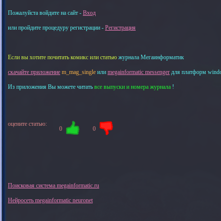
Пожалуйста войдите на сайт -
Вход
или пройдите процедуру регистрации -
Регистрация
Если вы хотите почитать комикс или статью
журнала Мегаинформатик
скачайте приложение
m_mag_single
или
megainformatic messenger
для платформ windows
Из приложения Вы можете читать
все выпуски и номера журнала
!
оцените статью:
0
0
Поисковая система megainformatic.ru
Нейросеть megainformatic neuronet