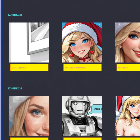
комиксы
смотреть
читать комикс
читать
комиксы