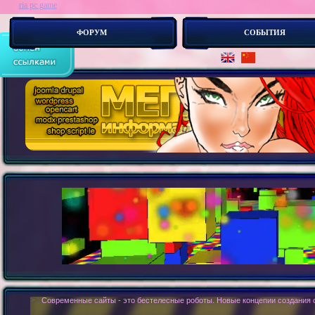
ria pc game
ФОРУМ
СОБЫТИЯ
> :
Как устроен с_