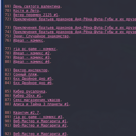
69) 
День святого валентина
,

70) 
Костя и Лето
,

71) 
Ветер перемен 2125 #1
,

72) 
Приключения братьев драконов Анд-Рёна-Шупа-Губы и их друз
73) 
Приключения братьев драконов Анд-Рёна-Шупа-Губы и их друз
74) 
Приключения братьев драконов Анд-Рёна-Шупа-Губы и их друз
75) 
Энни: Случайное знакомство
,

76) 
Идеал - комикс
,

77) 
ria pc game - комикс
,

78) 
Идеал - комикс #2
,

79) 
Идеал - комикс #3
,

80) 
Идеал - комикс #4
,

81) 
Вектор инспектор
,

82) 
Сонный пляж
,

83) 
6xx Двойное дно #5
,

84) 
6xx Двойное дно #6
,

85) 
Кибер русалочка
,

86) 
Кибер 20xx #1
,

87) 
Секс магазинчик ужасов
,

88) 
Алиса и Тайна 3 планеты #1
,

88) 
Квантум #2.7
,

89) 
ria pc game - комикс #3
,

90) 
Веб-Мастер и Маргарита #1
,

91) 
Веб-Мастер и Маргарита #2
,

92) 
Веб-Мастер и Маргарита #3
,
