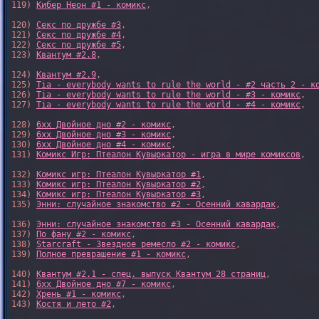
119) 
Кибер Неон #1 - комикс
,

120) 
Секс по дружбе #3
,

121) 
Секс по дружбе #4
,

122) 
Секс по дружбе #5
,

123) 
Квантум #2.8
,

124) 
Квантум #2.9
,

125) 
Tia - everybody wants to rule the world - #2 часть 2 - к
126) 
Tia - everybody wants to rule the world - #3 - комикс
,

127) 
Tia - everybody wants to rule the world - #4 - комикс
,

128) 
6xx Двойное дно #2 - комикс
,

129) 
6xx Двойное дно #3 - комикс
,

130) 
6xx Двойное дно #4 - комикс
,

131) 
Комикс Игр: Птеалон Кувыркатор - игра в мире комиксов
,

132) 
Комикс игр: Птеалон Кувыркатор #1
,

133) 
Комикс игр: Птеалон Кувыркатор #2
,

134) 
Комикс игр: Птеалон Кувыркатор #3
,

135) 
Энни: случайное знакомство #2 - Осенний кавардак
,

136) 
Энни: случайное знакомство #3 - Осенний кавардак
,

137) 
По фану #2 - комикс
,

138) 
Starcraft - Звездное ремесло #2 - комикс
,

139) 
Полное превращение #1 - комикс
,

140) 
Квантум #2.1 - спец. выпуск Квантум 28 страниц
,

141) 
6xx Двойное дно #7 - комикс
,

142) 
Хрень #1 - комикс
,

143) 
Костя и лето #2
,
