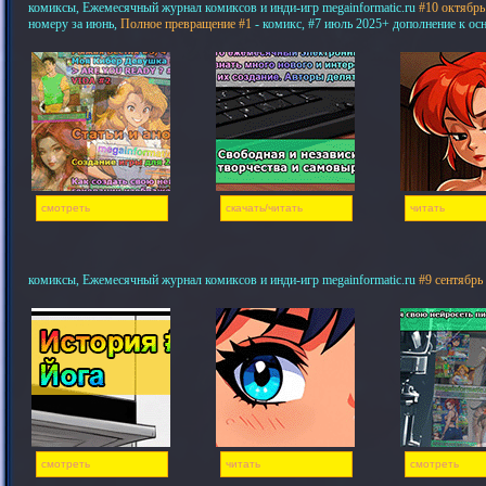
комиксы, Ежемесячный журнал комиксов и инди-игр megainformatic.ru
#10 октябрь
номеру за июнь,
Полное превращение #1
- комикс, #7 июль 2025+ дополнение к ос
смотреть
скачать/читать
читать
комиксы, Ежемесячный журнал комиксов и инди-игр megainformatic.ru
#9 сентябрь
смотреть
читать
смотреть