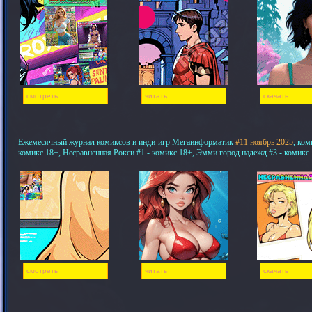
смотреть
читать
скачать
Ежемесячный журнал комиксов и инди-игр Мегаинформатик
#11 ноябрь 2025
, ком
комикс 18+, Несравненная Рокси #1 - комикс 18+, Эмми город надежд #3 - комикс
смотреть
читать
скачать