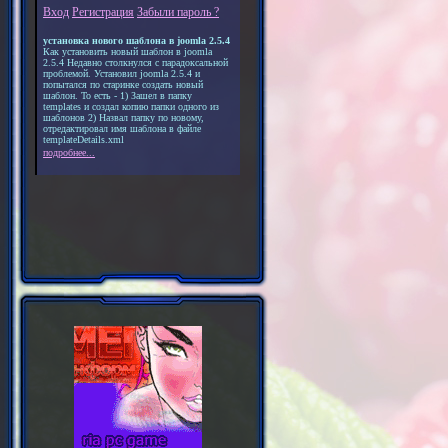
Вход
Регистрация
Забыли пароль ?
установка нового шаблона в joomla 2.5.4
Как установить новый шаблон в joomla
2.5.4 Недавно столкнулся с парадоксальной
проблемой. Установил joomla 2.5.4 и
попытался по старинке создать новый
шаблон. То есть - 1) Зашел в папку
templates и создал копию папки одного из
шаблонов 2) Назвал папку по новому,
отредактировал имя шаблона в файле
templateDetails.xml
подробнее...