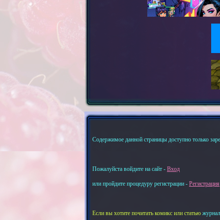
Содержимое данной страницы доступно только зар
Пожалуйста войдите на сайт -
Вход
или пройдите процедуру регистрации -
Регистрация
Если вы хотите почитать комикс или статью
журнал