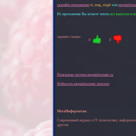
скачайте приложение
m_mag_single
или
megainforma
Из приложения Вы можете читать
все выпуски и н
оцените статью:
0
0
Поисковая система megainformatic.ru
Нейросеть megainformatic neuronet
МегаИнформатик
Современный журнал о IT технологиях, информати
другом.