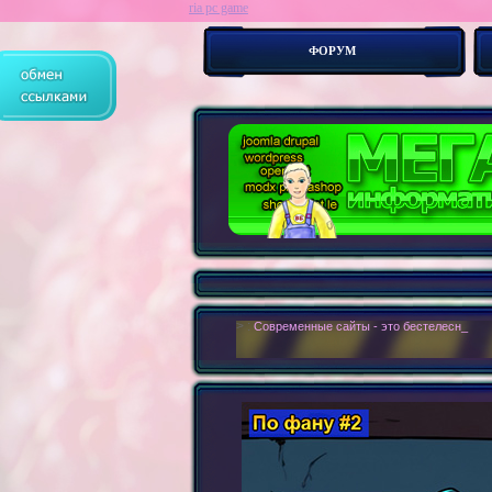
ria pc game
ФОРУМ
> :
Современные сайты - это бестелесные ро