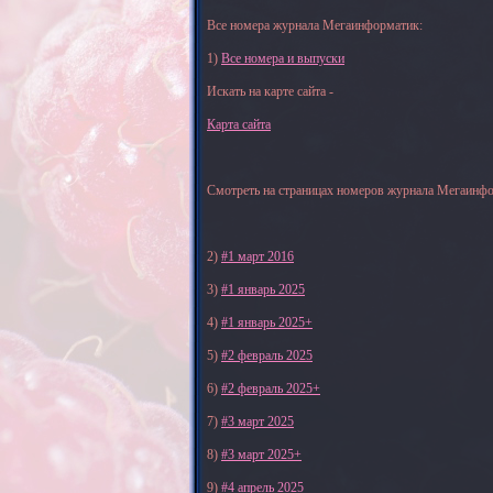
Все номера журнала Мегаинформатик:
1)
Все номера и выпуски
Искать на карте сайта -
Карта сайта
Смотреть на страницах номеров журнала Мегаинфо
2)
#1 март 2016
3)
#1 январь 2025
4)
#1 январь 2025+
5)
#2 февраль 2025
6)
#2 февраль 2025+
7)
#3 март 2025
8)
#3 март 2025+
9)
#4 апрель 2025