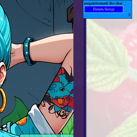
megainformatic live chat
Начать беседу
X