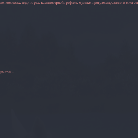
ке, комиксах, инди-играх, компьютерной графике, музыке, программировании и многом
рматик -