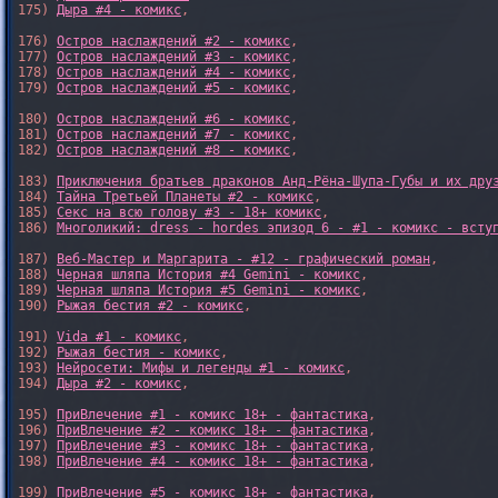
175) 
Дыра #4 - комикс
,

176) 
Остров наслаждений #2 - комикс
,

177) 
Остров наслаждений #3 - комикс
,

178) 
Остров наслаждений #4 - комикс
,

179) 
Остров наслаждений #5 - комикс
,

180) 
Остров наслаждений #6 - комикс
,

181) 
Остров наслаждений #7 - комикс
,

182) 
Остров наслаждений #8 - комикс
,

183) 
Приключения братьев драконов Анд-Рёна-Шупа-Губы и их дру
184) 
Тайна Третьей Планеты #2 - комикс
,

185) 
Секс на всю голову #3 - 18+ комикс
,

186) 
Многоликий: dress - hordes эпизод 6 - #1 - комикс - всту
187) 
Веб-Мастер и Маргарита - #12 - графический роман
,

188) 
Черная шляпа История #4 Gemini - комикс
,

189) 
Черная шляпа История #5 Gemini - комикс
,

190) 
Рыжая бестия #2 - комикс
,

191) 
Vida #1 - комикс
,

192) 
Рыжая бестия - комикс
,

193) 
Нейросети: Мифы и легенды #1 - комикс
,

194) 
Дыра #2 - комикс
,

195) 
ПриВлечение #1 - комикс 18+ - фантастика
,

196) 
ПриВлечение #2 - комикс 18+ - фантастика
,

197) 
ПриВлечение #3 - комикс 18+ - фантастика
,

198) 
ПриВлечение #4 - комикс 18+ - фантастика
,

199) 
ПриВлечение #5 - комикс 18+ - фантастика
,
