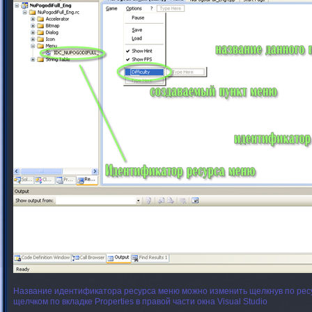
Название идентификатора ресурса меню можно изменить щелкнув по ресурс
щелчком по вкладке Properties в правой части окна Visual Studio