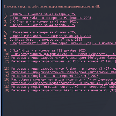
Интервью с инди-разработчиками и другими интересными людьми и ИИ:
1) 
С Ником - в номере за #1 январь 2025
, 

2) 
С Евгением Куба - в номере за #2 февраль 2025
, 

3) 
С С.Смекты - в номере за #3 март 2025
, 

4) 
С Kipar - в номере за #4 апрель 2025
, 

5) 
С Рафаэлем - в номере за #5 май 2025
, 

6) 
С Вовой Рыбонавтом - в номере за #6 июнь 2025
, 

7) 
Со Slava Gris - в номере за #7 июль 2025
, 

8) 
С megainformatic (интервью берет Евгений Куба) - в номере 
9) 
С SirAndriy - в номере за #12 декабрь 2025
10) 
С нейрохудожником Дмитрием Невским - Магия Нейросетей - в
11) 
Интервью с инди-разработчиком Александром (Gologames Game
12) 
Интервью с инди-разработчицей Kio Kio - в номере #2 (26) 
13) 
Интервью с инди-разработчиком Anikey - в номере #3 (27) м
14) 
Интервью с инди-разработчиком Олександром Хайтовським (Ma
15) 
Интервью с Google AI - в номере #5 (29) май 2026
16) 
Как собрать команду мечты для инди-игры - Антон Дурнецов 
17) 
Интервью у нейросети megainformatic - в номере #7 (31) ию
18) 
Интервью у megainformatic neuronet #2 - в номере #11 нояб
19) 
Интервью у инди-разработчицы AkariTerna - в номере #8 (32