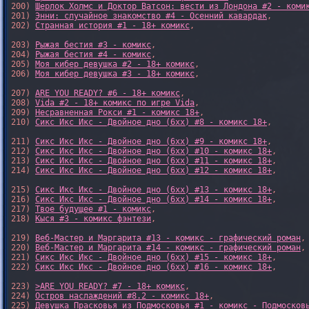
200) 
Шерлок Холмс и Доктор Ватсон: вести из Лондона #2 - коми
201) 
Энни: случайное знакомство #4 - Осенний кавардак
,

202) 
Странная история #1 - 18+ комикс
,

203) 
Рыжая бестия #3 - комикс
,

204) 
Рыжая бестия #4 - комикс
,

205) 
Моя кибер девушка #2 - 18+ комикс
,

206) 
Моя кибер девушка #3 - 18+ комикс
,

207) 
ARE YOU READY? #6 - 18+ комикс
,

208) 
Vida #2 - 18+ комикс по игре Vida
,

209) 
Несравненная Рокси #1 - комикс 18+
,

210) 
Сикс Икс Икс - Двойное дно (6xx) #8 - комикс 18+
,

211) 
Сикс Икс Икс - Двойное дно (6xx) #9 - комикс 18+
,

212) 
Сикс Икс Икс - Двойное дно (6xx) #10 - комикс 18+
,

213) 
Сикс Икс Икс - Двойное дно (6xx) #11 - комикс 18+
,

214) 
Сикс Икс Икс - Двойное дно (6xx) #12 - комикс 18+
,

215) 
Сикс Икс Икс - Двойное дно (6xx) #13 - комикс 18+
,

216) 
Сикс Икс Икс - Двойное дно (6xx) #14 - комикс 18+
,

217) 
Твое будущее #1 - комикс
,

218) 
Кыся #3 - комикс фэнтези
,

219) 
Веб-Мастер и Маргарита #13 - комикс - графический роман
,

220) 
Веб-Мастер и Маргарита #14 - комикс - графический роман
,

221) 
Сикс Икс Икс - Двойное дно (6xx) #15 - комикс 18+
,

222) 
Сикс Икс Икс - Двойное дно (6xx) #16 - комикс 18+
,

223) 
>ARE YOU READY? #7 - 18+ комикс
,

224) 
Остров наслаждений #8.2 - комикс 18+
,

225) 
Девушка Прасковья из Подмосковья #1 - комикс - Подмосков