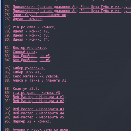
73) 
Приключения братьев драконов Анд-Рёна-Шупа-Губы и их друз
74) 
Приключения братьев драконов Анд-Рёна-Шупа-Губы и их друз
75) 
Энни: Случайное знакомство
,

76) 
Идеал - комикс
,

77) 
ria pc game - комикс
,

78) 
Идеал - комикс #2
,

79) 
Идеал - комикс #3
,

80) 
Идеал - комикс #4
,

81) 
Вектор инспектор
,

82) 
Сонный пляж
,

83) 
6xx Двойное дно #5
,

84) 
6xx Двойное дно #6
,

85) 
Кибер русалочка
,

86) 
Кибер 20xx #1
,

87) 
Секс магазинчик ужасов
,

88) 
Алиса и Тайна 3 планеты #1
,

88) 
Квантум #2.7
,

89) 
ria pc game - комикс #3
,

90) 
Веб-Мастер и Маргарита #1
,

91) 
Веб-Мастер и Маргарита #2
,

92) 
Веб-Мастер и Маргарита #3
,

93) 
Веб-Мастер и Маргарита #4
,

94) 
Веб-Мастер и Маргарита #5
,

95) 
Паркер #2 - комикс
,

96) 
Амелия и кубок семи котиков
,
