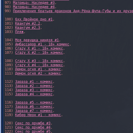
97) 
Матрица: Наследие #3
, 

98) 
Матрица: Наследие #4
, 

99) 
Приключения братьев драконов Анд-Рёна-Шупа-Губы и их друз
100) 
6xx Двойное дно #1
,

101) 
Квантум #2.2
,

102) 
Квантум #2.3
,

103) 
Пляж
,

104) 
Моя девушка ниндзя #1
,

105) 
Амбассадор #1 - 18+ комикс
,

106) 
Crazy X #1 - 18+ комикс
,

107) 
Crazy X #2 - 18+ комикс
,

108) 
Crazy X #3 - 18+ комикс
,

109) 
Crazy X #4 - 18+ комикс
,

110) 
Демон огня #1 - комикс
,

111) 
Демон огня #2 - комикс
,

112) 
Зараза #1 - комикс
,

113) 
Зараза #2 - комикс
,

114) 
Зараза #3 - комикс
,

115) 
Зараза #4 - комикс
,

116) 
Зараза #5 - комикс
,

117) 
Зараза #6 - комикс
,

118) 
Зараза #7 - комикс
,

119) 
Кибер Неон #1 - комикс
,

120) 
Секс по дружбе #3
,

121) 
Секс по дружбе #4
,

122) 
Секс по дружбе #5
,
