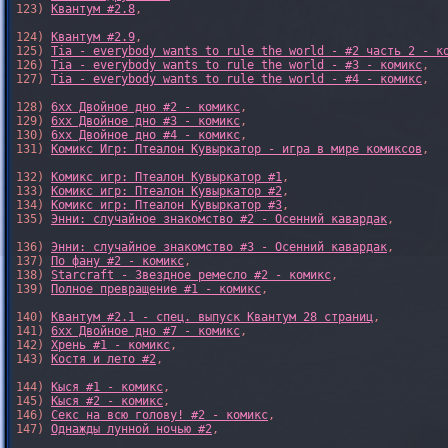
123) 
Квантум #2.8
,

124) 
Квантум #2.9
,

125) 
Tia - everybody wants to rule the world - #2 часть 2 - к
126) 
Tia - everybody wants to rule the world - #3 - комикс
,

127) 
Tia - everybody wants to rule the world - #4 - комикс
,

128) 
6xx Двойное дно #2 - комикс
,

129) 
6xx Двойное дно #3 - комикс
,

130) 
6xx Двойное дно #4 - комикс
,

131) 
Комикс Игр: Птеалон Кувыркатор - игра в мире комиксов
,

132) 
Комикс игр: Птеалон Кувыркатор #1
,

133) 
Комикс игр: Птеалон Кувыркатор #2
,

134) 
Комикс игр: Птеалон Кувыркатор #3
,

135) 
Энни: случайное знакомство #2 - Осенний кавардак
,

136) 
Энни: случайное знакомство #3 - Осенний кавардак
,

137) 
По фану #2 - комикс
,

138) 
Starcraft - Звездное ремесло #2 - комикс
,

139) 
Полное превращение #1 - комикс
,

140) 
Квантум #2.1 - спец. выпуск Квантум 28 страниц
,

141) 
6xx Двойное дно #7 - комикс
,

142) 
Хрень #1 - комикс
,

143) 
Костя и лето #2
,

144) 
Кыся #1 - комикс
,

145) 
Кыся #2 - комикс
,

146) 
Секс на всю голову! #2 - комикс
,

147) 
Однажды лунной ночью #2
,
