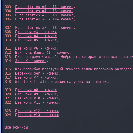
303) 
Futa stories #3 - 18+ комикс
,

304) 
Futa stories #4 - 18+ комикс
,

305) 
Futa stories #5 - 18+ комикс
,

306) 
Futa stories #6 - 18+ комикс
,

307) 
Futa stories #7 - 18+ комикс
,

308) 
Две ночи #3 - комикс
,

309) 
Две ночи #4 - комикс
,

310) 
Две ночи #5 - комикс
,

311) 
Две ночи #6 - комикс
,

312) 
Вайн энд Вайна #1 - комикс
,

313) 
Пир во время чумы #1: Нейросеть которая умела все - коми
314) 
Зона X - комикс
,

315) 
Как Коломбок преступный замысел волка Иллариона разгадал
316) 
Весенний бег - комикс
,

317) 
Две ночи #7 - комикс
,

318) 
Win to Kill #1: Лицензия на убийство - комикс
,

319) 
Две ночи #8 - комикс
,

320) 
Две ночи #9 - комикс
,

321) 
Две ночи #10 - комикс
,

322) 
Две ночи #11 - комикс
,

323) 
Две ночи #12 - комикс
,

324) 
Две ночи #13 - комикс
,

Все комиксы