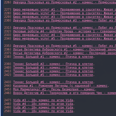
226) 
Девушка Прасковья из Подмосковья #2 - комикс - Подмосков
227) 
Бюро медвежьих услуг #1 - Продвижение в соцсетях: Живая 
228) 
Бюро медвежьих услуг #2 - Продвижение в соцсетях: Живая 
229) 
Бюро медвежьих услуг #3 - Продвижение в соцсетях: Живая 
230) 
Девушка Прасковья из Подмосковья #3 - комикс - Побег из 
231) 
Девушка Прасковья из Подмосковья #4 - комикс - Побег из 
232) 
Деловые роботы #4 - роботик Проша - история 1 - Совершен
233) 
Бюро медвежьих услуг #4 - Продвижение в соцсетях: Живая 
234) 
Бюро медвежьих услуг #5 - Продвижение в соцсетях: Живая 
235) 
Девушка Прасковья из Подмосковья #5 - комикс - Побег из 
236) 
Досье Детектива Дубровского #1 - комикс - Последний звон
237) 
Досье Детектива Дубровского #2 - комикс - Последний звон
238) 
Теннис Большой #1 - комикс - Птичка в клетке
,

239) 
Теннис Большой #2 - комикс - Птичка в клетке
,

240) 
Теннис Большой #3 - комикс - Птичка в клетке
,

241) 
Теннис Большой #4 - комикс - Птичка в клетке
,

242) 
Теннис Большой #5 - комикс - Птичка в клетке
,

243) 
Теннис Большой #6 - комикс - Птичка в клетке
,

244) 
Казанова #1 - Рождение Легенды (с наценкой) - комикс
,

245) 
Моя Мармеладка! #1 - Песнь безмолвия - комикс
,

246) 
Ворон Детектив #1 - Твердоклюв и его помощник Чик - коми
247) 
Vida #3 - 18+ комикс по игре Vida
,

248) 
Vida #4 - 18+ комикс по игре Vida
,

249) 
Vida #5 - 18+ комикс по игре Vida
,

250) 
Vida #6 - 18+ комикс по игре Vida
,
