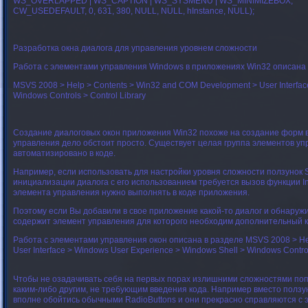
WS_OVERLAPPED | WS_CAPTION | WS_SYSMENU | WS_MINIMIZEBOX,
CW_USEDEFAULT, 0, 631, 380, NULL, NULL, hInstance, NULL);
Разработка окна диалога для управления уровнем сложности
Работа с элементами управления Windows в приложениях Win32 описана в
MSVS 2008 > Help > Contents > Win32 and COM Development > User Interfac
Windows Controls > Control Library
Создание диалоговых окон приложения Win32 похоже на создание форм в 
управления дело обстоит просто. Существует целая группа элементов у
автоматизировано в коде.
Например, если использовать для настройки уровня сложности ползунок 
инициализации диалога с его использованием требуется вызов функции I
элемента управления нужно выполнять в коде приложения.
Поэтому если Вы добавили в свое приложение какой-то диалог и обнаружили
содержит элемент управления для которого необходим дополнительный к
Работа с элементами управления окон описана в разделе MSVS 2008 > He
User Interface > Windows User Experience > Windows Shell > Windows Control
Чтобы не озадачивать себя на первых порах излишними сложностями по
каким-либо другим, не требующим введения кода. Например вместо ползун
вполне обойтись обычными RadioButtons и они прекрасно справляются с э