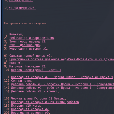
37)
#12 декабрь 2025+
38)
#1 (35) январь 2026+
По сериям комиксов и выпускам
1) 
Квантум
, 

2) 
Веб-Мастер и Маргарита #6
, 

3) 
Эмми город надежд #3
, 

4) 
6xx - Двойное дно
, 

5) 
Новогодняя история #1
, 

6) 
Однажды лунной ночью #2
, 

7) 
Приключения братьев драконов Анд-Рёна-Шупа-Губы и их друзе
8) 
Кыся #1
, 

9) 
Матрица: Наследие #2
, 

10) 
Остров наслаждений - часть 1
, 

11) 
Новогодняя история #7 - Черная шляпа - История #1 Время Ч
,
12) 
Сонный пляж
, 

13) 
Деловые роботы #3 - роботик Проша - история 1 - Совершенс
14) 
Деловые роботы #2 - роботик Проша - история 1 - Совершенс
15) 
Деловые роботы #1 - комикс
,

16) 
Черная шляпа История #2 Gemini
,

17) 
Новогодняя история #3 Из жизни роботов
,

18) 
История #10 Йога
,

19) 
Новогодняя история #2
,

20) 
Новогодняя история #9
,
