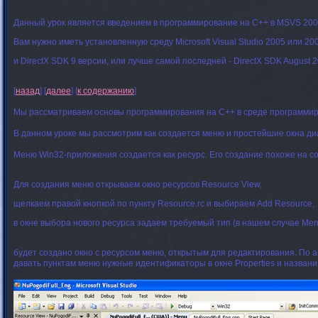
Данный урок является введением в программирование на C++ в MSVS 20
Вам нужно иметь установленную среду Microsoft Visual Studio 2005 или 20
и DirectX SDK 9 версии, или лучше самой последней - DirectX SDK August 2
[
назад
] [
далее
] [
к содержанию
]
Мы рассматриваем основы программирования на C++ в среде программи
В данном уроке мы рассмотрим как создается меню и простейшие окна ди
Меню Win32-приложения создается как ресурс. Его создание похоже на со
Для создания меню открываем окно ресурсов Resource View,
щелкаем правой кнопкой по пункту Resource.rc и выбираем Add Resource,
в окне выбора нового ресурса задаем требуемый тип (в нашем случае Me
будет создано окно с ресурсом меню, открытым для редактирования. По а
давать пунктам меню нужные идентификаторы в окне Properties и названия