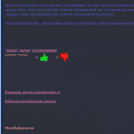
Для использования окна диалога, вызываемого в ответ на выбор какого-л
диалогового окна About автоматически создаваемый при создании оконно
создать свой собственный для нужного пункта меню и диалога.
в следующем уроке - общие окна диалога, некоторые сопутствующие конс
[
назад
] [
далее
] [
к содержанию
]
оцените статью:
0
0
Поисковая система megainformatic.ru
Нейросеть megainformatic neuronet
МегаИнформатик