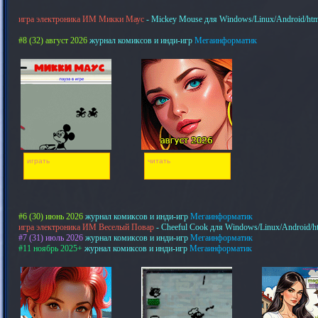
игра электроника ИМ Микки Маус
- Mickey Mouse для Windows/Linux/Android/htm
#8 (32) август 2026
журнал комиксов и инди-игр
Мегаинформатик
играть
читать
#6 (30) июнь 2026
журнал комиксов и инди-игр
Мегаинформатик
игра электроника ИМ Веселый Повар
- Cheeful Cook для Windows/Linux/Android/h
#7 (31) июль 2026
журнал комиксов и инди-игр
Мегаинформатик
#11 ноябрь 2025+
журнал комиксов и инди-игр
Мегаинформатик