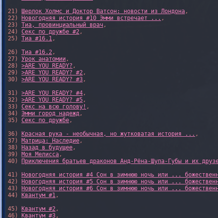
21) 
Шерлок Холмс и Доктор Ватсон: новости из Лондона
,

22) 
Новогодняя история #10 Эмми встречает ...
,

23) 
Тиа, провинциальный врач
,

24) 
Секс по дружбе #2
,

25) 
Тиа #16.1
,

26) 
Тиа #16.2
,

27) 
Урок анатомии
,

28) 
>ARE YOU READY?
,

29) 
>ARE YOU READY? #2
,

30) 
>ARE YOU READY? #3
,

31) 
>ARE YOU READY? #4
,

32) 
>ARE YOU READY? #5
,

33) 
Секс на всю голову!
,

34) 
Эмми город надежд
,

35) 
Секс по дружбе
,

36) 
Красная рука - необычная, но жутковатая история ...
,

37) 
Матрица: Наследие
, 

38) 
Назад в будущее
, 

39) 
Моя Мелисса
, 

40) 
Приключения братьев драконов Анд-Рёна-Шупа-Губы и их друз
41) 
Новогодняя история #4 Сон в зимнюю ночь или ... божествен
42) 
Новогодняя история #5 Сон в зимнюю ночь или ... божествен
43) 
Новогодняя история #6 Сон в зимнюю ночь или ... божествен
44) 
Квантум #1
,

45) 
Квантум #2
,

46) 
Квантум #3
,
