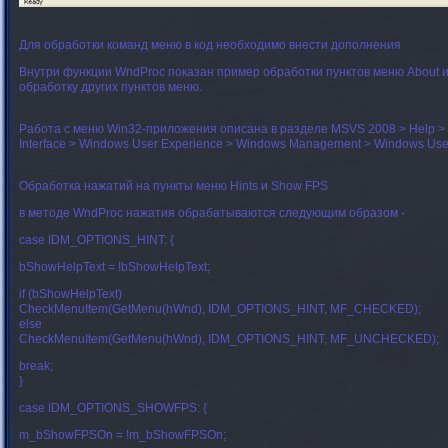
Для обработки команд меню в код необходимо внести дополнения
Внутри функции WndProc показан пример обработки пунктов меню About и 
обработку других пунктов меню.
Работа с меню Win32-приложения описана в разделе MSVS 2008 > Help > 
Interface > Windows User Experience > Windows Management > Windows User
Обработка нажатий на пункты меню Hints и Show FPS
в методе WndProc нажатия обрабатываются следующим образом -
case IDM_OPTIONS_HINT: {
bShowHelpText = !bShowHelpText;
if (bShowHelpText)
CheckMenuItem(GetMenu(hWnd), IDM_OPTIONS_HINT, MF_CHECKED);
else
CheckMenuItem(GetMenu(hWnd), IDM_OPTIONS_HINT, MF_UNCHECKED);
break;
}
case IDM_OPTIONS_SHOWFPS: {
m_bShowFPSOn = !m_bShowFPSOn;