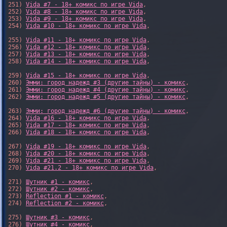
251) 
Vida #7 - 18+ комикс по игре Vida
,

252) 
Vida #8 - 18+ комикс по игре Vida
,

253) 
Vida #9 - 18+ комикс по игре Vida
,

254) 
Vida #10 - 18+ комикс по игре Vida
,

255) 
Vida #11 - 18+ комикс по игре Vida
,

256) 
Vida #12 - 18+ комикс по игре Vida
,

257) 
Vida #13 - 18+ комикс по игре Vida
,

258) 
Vida #14 - 18+ комикс по игре Vida
,

259) 
Vida #15 - 18+ комикс по игре Vida
,

260) 
Эмми: город надежд #3 (другие тайны) - комикс
,

261) 
Эмми: город надежд #4 (другие тайны) - комикс
,

262) 
Эмми: город надежд #5 (другие тайны) - комикс
,

263) 
Эмми: город надежд #6 (другие тайны) - комикс
,

264) 
Vida #16 - 18+ комикс по игре Vida
,

265) 
Vida #17 - 18+ комикс по игре Vida
,

266) 
Vida #18 - 18+ комикс по игре Vida
,

267) 
Vida #19 - 18+ комикс по игре Vida
,

268) 
Vida #20 - 18+ комикс по игре Vida
,

269) 
Vida #21 - 18+ комикс по игре Vida
,

270) 
Vida #21.2 - 18+ комикс по игре Vida
,

271) 
Шутник #1 - комикс
,

272) 
Шутник #2 - комикс
,

273) 
Reflection #1 - комикс
,

274) 
Reflection #2 - комикс
,

275) 
Шутник #3 - комикс
,

276) 
Шутник #4 - комикс
,
