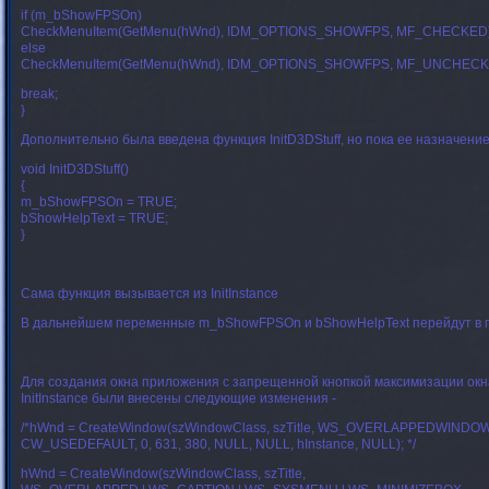
if (m_bShowFPSOn)
CheckMenuItem(GetMenu(hWnd), IDM_OPTIONS_SHOWFPS, MF_CHECKED)
else
CheckMenuItem(GetMenu(hWnd), IDM_OPTIONS_SHOWFPS, MF_UNCHECK
break;
}
Дополнительно была введена функция InitD3DStuff, но пока ее назначение
void InitD3DStuff()
{
m_bShowFPSOn = TRUE;
bShowHelpText = TRUE;
}
Сама функция вызывается из InitInstance
В дальнейшем переменные
m_bShowFPSOn
и
bShowHelpText
перейдут в 
Для создания окна приложения с запрещенной кнопкой максимизации окн
InitInstance были внесены следующие изменения -
/*hWnd = CreateWindow(szWindowClass, szTitle, WS_OVERLAPPEDWINDOW
CW_USEDEFAULT, 0, 631, 380, NULL, NULL, hInstance, NULL); */
hWnd = CreateWindow(szWindowClass, szTitle,