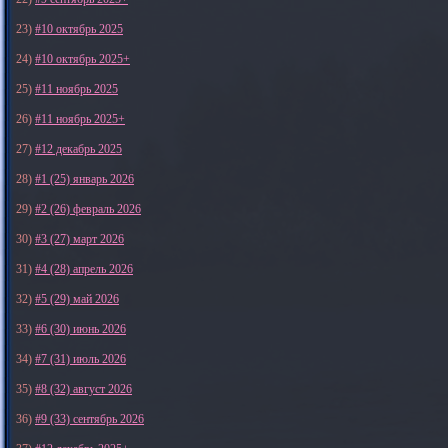
23)
#10 октябрь 2025
24)
#10 октябрь 2025+
25)
#11 ноябрь 2025
26)
#11 ноябрь 2025+
27)
#12 декабрь 2025
28)
#1 (25) январь 2026
29)
#2 (26) февраль 2026
30)
#3 (27) март 2026
31)
#4 (28) апрель 2026
32)
#5 (29) май 2026
33)
#6 (30) июнь 2026
34)
#7 (31) июль 2026
35)
#8 (32) август 2026
36)
#9 (33) сентябрь 2026