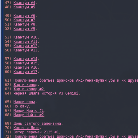
47) 
Квантум #4
,

48) 
Квантум #5
,

49) 
Квантум #6
,

50) 
Квантум #7
,

51) 
Квантум #8
,

52) 
Квантум #9
,

53) 
Квантум #10
,

54) 
Квантум #11
,

55) 
Квантум #12
,

56) 
Квантум #13
,

57) 
Квантум #14
,

58) 
Квантум #15
,

59) 
Квантум #16
,

60) 
Квантум #17
,

61) 
Приключения братьев драконов Анд-Рёна-Шупа-Губы и их друз
62) 
Жар и холод
,

63) 
Жар и холод #2
,

64) 
Черная шляпа история #3 Gemini
,

65) 
Миллинелла
,

66) 
По фану
,

67) 
Минди Найтс #1
,

68) 
Минди Найтс #2
,

69) 
День святого валентина
,

70) 
Костя и Лето
,

71) 
Ветер перемен 2125 #1
,

72) 
Приключения братьев драконов Анд-Рёна-Шупа-Губы и их друз