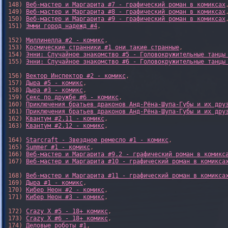
148) 
Веб-мастер и Маргарита #7 - графический роман в комиксах
,
149) 
Веб-мастер и Маргарита #8 - графический роман в комиксах
,
150) 
Веб-мастер и Маргарита #9 - графический роман в комиксах
,
151) 
Эмми город надежд #4
,

152) 
Миллинелла #2 - комикс
,

153) 
Космические странники #1 они такие странные
,

154) 
Энни: Случайное знакомство #5 - Головокружительные танцы
155) 
Энни: Случайное знакомство #6 - Головокружительные танцы
156) 
Вектор Инспектор #2 - комикс
,

157) 
Дыра #5 - комикс
,

158) 
Дыра #3 - комикс
,

159) 
Секс по дружбе #6 - комикс
,

160) 
Приключения братьев драконов Анд-Рёна-Шупа-Губы и их дру
161) 
Приключения братьев драконов Анд-Рёна-Шупа-Губы и их дру
162) 
Квантум #2.11 - комикс
,

163) 
Квантум #2.12 - комикс
,

164) 
Starcraft - Звездное ремесло #1 - комикс
,

165) 
Summer #1 - комикс
,

166) 
Веб-мастер и Маргарита #9.2 - графический роман в комикс
167) 
Веб-мастер и Маргарита #10 - графический роман в комикса
168) 
Веб-мастер и Маргарита #11 - графический роман в комикса
169) 
Дыра #1 - комикс
,

170) 
Кибер Неон #2 - комикс
,

171) 
Кибер Неон #3 - комикс
,

172) 
Crazy X #5 - 18+ комикс
,

173) 
Crazy X #6 - 18+ комикс
,

174) 
Деловые роботы #1
,
