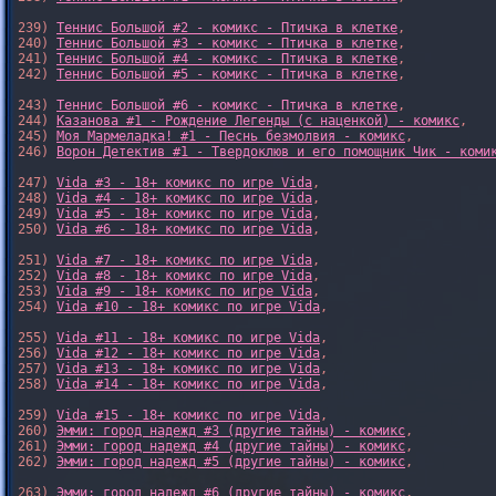
239) 
Теннис Большой #2 - комикс - Птичка в клетке
,

240) 
Теннис Большой #3 - комикс - Птичка в клетке
,

241) 
Теннис Большой #4 - комикс - Птичка в клетке
,

242) 
Теннис Большой #5 - комикс - Птичка в клетке
,

243) 
Теннис Большой #6 - комикс - Птичка в клетке
,

244) 
Казанова #1 - Рождение Легенды (с наценкой) - комикс
,

245) 
Моя Мармеладка! #1 - Песнь безмолвия - комикс
,

246) 
Ворон Детектив #1 - Твердоклюв и его помощник Чик - коми
247) 
Vida #3 - 18+ комикс по игре Vida
,

248) 
Vida #4 - 18+ комикс по игре Vida
,

249) 
Vida #5 - 18+ комикс по игре Vida
,

250) 
Vida #6 - 18+ комикс по игре Vida
,

251) 
Vida #7 - 18+ комикс по игре Vida
,

252) 
Vida #8 - 18+ комикс по игре Vida
,

253) 
Vida #9 - 18+ комикс по игре Vida
,

254) 
Vida #10 - 18+ комикс по игре Vida
,

255) 
Vida #11 - 18+ комикс по игре Vida
,

256) 
Vida #12 - 18+ комикс по игре Vida
,

257) 
Vida #13 - 18+ комикс по игре Vida
,

258) 
Vida #14 - 18+ комикс по игре Vida
,

259) 
Vida #15 - 18+ комикс по игре Vida
,

260) 
Эмми: город надежд #3 (другие тайны) - комикс
,

261) 
Эмми: город надежд #4 (другие тайны) - комикс
,

262) 
Эмми: город надежд #5 (другие тайны) - комикс
,

263) 
Эмми: город надежд #6 (другие тайны) - комикс
,
