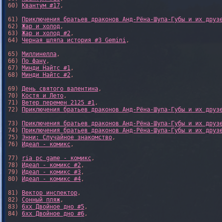
60) 
Квантум #17
,

61) 
Приключения братьев драконов Анд-Рёна-Шупа-Губы и их друз
62) 
Жар и холод
,

63) 
Жар и холод #2
,

64) 
Черная шляпа история #3 Gemini
,

65) 
Миллинелла
,

66) 
По фану
,

67) 
Минди Найтс #1
,

68) 
Минди Найтс #2
,

69) 
День святого валентина
,

70) 
Костя и Лето
,

71) 
Ветер перемен 2125 #1
,

72) 
Приключения братьев драконов Анд-Рёна-Шупа-Губы и их друз
73) 
Приключения братьев драконов Анд-Рёна-Шупа-Губы и их друз
74) 
Приключения братьев драконов Анд-Рёна-Шупа-Губы и их друз
75) 
Энни: Случайное знакомство
,

76) 
Идеал - комикс
,

77) 
ria pc game - комикс
,

78) 
Идеал - комикс #2
,

79) 
Идеал - комикс #3
,

80) 
Идеал - комикс #4
,

81) 
Вектор инспектор
,

82) 
Сонный пляж
,

83) 
6xx Двойное дно #5
,

84) 
6xx Двойное дно #6
,
