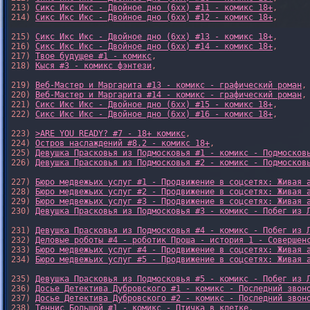
213) 
Сикс Икс Икс - Двойное дно (6xx) #11 - комикс 18+
,

214) 
Сикс Икс Икс - Двойное дно (6xx) #12 - комикс 18+
,

215) 
Сикс Икс Икс - Двойное дно (6xx) #13 - комикс 18+
,

216) 
Сикс Икс Икс - Двойное дно (6xx) #14 - комикс 18+
,

217) 
Твое будущее #1 - комикс
,

218) 
Кыся #3 - комикс фэнтези
,

219) 
Веб-Мастер и Маргарита #13 - комикс - графический роман
,

220) 
Веб-Мастер и Маргарита #14 - комикс - графический роман
,

221) 
Сикс Икс Икс - Двойное дно (6xx) #15 - комикс 18+
,

222) 
Сикс Икс Икс - Двойное дно (6xx) #16 - комикс 18+
,

223) 
>ARE YOU READY? #7 - 18+ комикс
,

224) 
Остров наслаждений #8.2 - комикс 18+
,

225) 
Девушка Прасковья из Подмосковья #1 - комикс - Подмосков
226) 
Девушка Прасковья из Подмосковья #2 - комикс - Подмосков
227) 
Бюро медвежьих услуг #1 - Продвижение в соцсетях: Живая 
228) 
Бюро медвежьих услуг #2 - Продвижение в соцсетях: Живая 
229) 
Бюро медвежьих услуг #3 - Продвижение в соцсетях: Живая 
230) 
Девушка Прасковья из Подмосковья #3 - комикс - Побег из 
231) 
Девушка Прасковья из Подмосковья #4 - комикс - Побег из 
232) 
Деловые роботы #4 - роботик Проша - история 1 - Совершен
233) 
Бюро медвежьих услуг #4 - Продвижение в соцсетях: Живая 
234) 
Бюро медвежьих услуг #5 - Продвижение в соцсетях: Живая 
235) 
Девушка Прасковья из Подмосковья #5 - комикс - Побег из 
236) 
Досье Детектива Дубровского #1 - комикс - Последний звон
237) 
Досье Детектива Дубровского #2 - комикс - Последний звон
238) 
Теннис Большой #1 - комикс - Птичка в клетке
,
