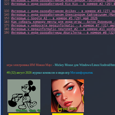
11) 
Интервью с инди-разработчиком Александром (Gologames Game
12) 
Интервью с инди-разработчицей Kio Kio - в номере #2 (26) 
13) 
Интервью с инди-разработчиком Anikey - в номере #3 (27) м
14) 
Интервью с инди-разработчиком Олександром Хайтовським (Ma
15) 
Интервью с Google AI - в номере #5 (29) май 2026
16) 
Как собрать команду мечты для инди-игры - Антон Дурнецов 
17) 
Интервью у нейросети megainformatic - в номере #7 (31) ию
18) 
Интервью у megainformatic neuronet #2 - в номере #11 нояб
19) 
Интервью у инди-разработчицы AkariTerna - в номере #8 (32
игра электроника ИМ Микки Маус
- Mickey Mouse для Windows/Linux/Android/htm
#8 (32) август 2026
журнал комиксов и инди-игр
Мегаинформатик