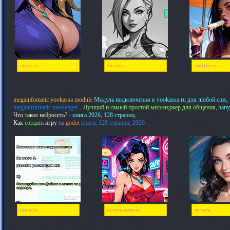
скачать
читать
смотреть
megainfomatic yookassa module
Модуль подключения к yookassa.ru для любой cms,
megainformatic messenger
-
Лучший и самый простой мессенджер для общения,
запу
Что такое нейросеть?
- книга 2026, 128 страниц.
Как
создать
игру
на
godot
книга, 128 страниц, 2026
скачать
использовать
читать