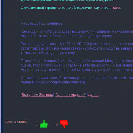
Окончательный вариант того, что у Вас должно получиться -
здесь
.
Небольшое дополнение.
Команда File > Merge создает в сцене копии моделей из указанн
моделей в этих файлах не повлияет на данную сцену.
Есть еще другая команда - File > XRef Objects - она создает в с
связи таковы, что изменения связанных моделей будут вызыват
таким способом в данную сцену.
Таким образом первый тип внедрения (командой Merge) - это со
сцене, второй тип (XRef) - создание зависимых копий, изменени
модели вызовут изменения этой модели внутри файла сцены в к
Иными словами первый тип внедрения - по значению, второй - по
переменными и программированием).
[
Все уроки 3ds max
] [
Галерея моделей
] [
далее
]
оцените статью:
0
0