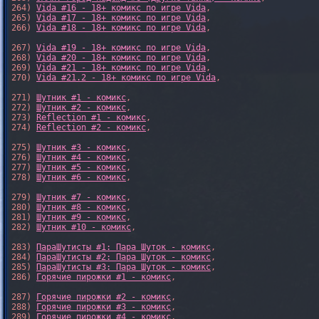
264) 
Vida #16 - 18+ комикс по игре Vida
,

265) 
Vida #17 - 18+ комикс по игре Vida
,

266) 
Vida #18 - 18+ комикс по игре Vida
,

267) 
Vida #19 - 18+ комикс по игре Vida
,

268) 
Vida #20 - 18+ комикс по игре Vida
,

269) 
Vida #21 - 18+ комикс по игре Vida
,

270) 
Vida #21.2 - 18+ комикс по игре Vida
,

271) 
Шутник #1 - комикс
,

272) 
Шутник #2 - комикс
,

273) 
Reflection #1 - комикс
,

274) 
Reflection #2 - комикс
,

275) 
Шутник #3 - комикс
,

276) 
Шутник #4 - комикс
,

277) 
Шутник #5 - комикс
,

278) 
Шутник #6 - комикс
,

279) 
Шутник #7 - комикс
,

280) 
Шутник #8 - комикс
,

281) 
Шутник #9 - комикс
,

282) 
Шутник #10 - комикс
,

283) 
ПараШутисты #1: Пара Шуток - комикс
,

284) 
ПараШутисты #2: Пара Шуток - комикс
,

285) 
ПараШутисты #3: Пара Шуток - комикс
,

286) 
Горячие пирожки #1 - комикс
,

287) 
Горячие пирожки #2 - комикс
,

288) 
Горячие пирожки #3 - комикс
,

289) 
Горячие пирожки #4 - комикс
,
