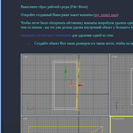
Выполните сброс рабочей среды (
File
>
Reset
).
Откройте созданный Вами ранее макет комнаты (
my_
room
1.
max
).
Чтобы легче было обозревать обстановку комнаты попробуем удалить одну 
чем-то новым - вы это уже делали удаляя внутренний объект у большего 
операцию логического вычитания
для удаления одной из стен:
-
Создайте объект Box таких размеров и в таком месте, чтобы он пе