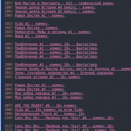
187) 
Веб-Мастер и Маргарита - #12 - графический роман
,

188) 
Черная шляпа История #4 Gemini - комикс
,

189) 
Черная шляпа История #5 Gemini - комикс
,

190) 
Рыжая бестия #2 - комикс
,

191) 
Vida #1 - комикс
,

192) 
Рыжая бестия - комикс
,

193) 
Нейросети: Мифы и легенды #1 - комикс
,

194) 
Дыра #2 - комикс
,

195) 
ПриВлечение #1 - комикс 18+ - фантастика
,

196) 
ПриВлечение #2 - комикс 18+ - фантастика
,

197) 
ПриВлечение #3 - комикс 18+ - фантастика
,

198) 
ПриВлечение #4 - комикс 18+ - фантастика
,

199) 
ПриВлечение #5 - комикс 18+ - фантастика
,

200) 
Шерлок Холмс и Доктор Ватсон: вести из Лондона #2 - коми
201) 
Энни: случайное знакомство #4 - Осенний кавардак
,

202) 
Странная история #1 - 18+ комикс
,

203) 
Рыжая бестия #3 - комикс
,

204) 
Рыжая бестия #4 - комикс
,

205) 
Моя кибер девушка #2 - 18+ комикс
,

206) 
Моя кибер девушка #3 - 18+ комикс
,

207) 
ARE YOU READY? #6 - 18+ комикс
,

208) 
Vida #2 - 18+ комикс по игре Vida
,

209) 
Несравненная Рокси #1 - комикс 18+
,

210) 
Сикс Икс Икс - Двойное дно (6xx) #8 - комикс 18+
,

211) 
Сикс Икс Икс - Двойное дно (6xx) #9 - комикс 18+
,

212) 
Сикс Икс Икс - Двойное дно (6xx) #10 - комикс 18+
,
