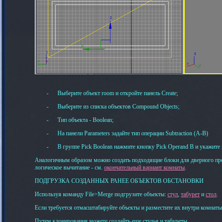
-
Выберите объект room и откройте
панель Create
;
-
Выберите из списка объектов Compound Objects
;
-
Тип объекта - Boolean;
-
На панели Parameters задайте тип операции Subtraction (A-B)
-
В группе Pick Boolean нажмите кнопку Pick Operand B и укажите
Аналогичным образом можно создать подходящие блоки для дверного пр
логическое вычитание - см.
окончательный вариант комнаты
.
ПОДГРУЗКА СОЗДАННЫХ РАНЕЕ ОБЪЕКТОВ ОБСТАНОВКИ
Используя команду
File
>
Merge
подгрузите объекты:
стул
,
табурет
и
стол
.
Если требуется отмасштабируйте объекты и разместите их внутри комнаты
Путем клонирования можете создайть еще стулья и табуреты.