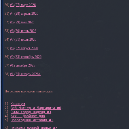
30)
#3 (27) март 2026
31)
#4 (28) апрель 2026
32)
#5 (29) май 2026
33)
#6 (30) июнь 2026
34)
#7 (31) июль 2026
35)
#8 (32) август 2026
36)
#9 (33) сентябрь 2026
37)
#12 декабрь 2025+
38)
#1 (35) январь 2026+
По сериям комиксов и выпускам
1) 
Квантум
, 

2) 
Веб-Мастер и Маргарита #6
, 

3) 
Эмми город надежд #3
, 

4) 
6xx - Двойное дно
, 

5) 
Новогодняя история #1
, 

6) 
Однажды лунной ночью #2
, 
