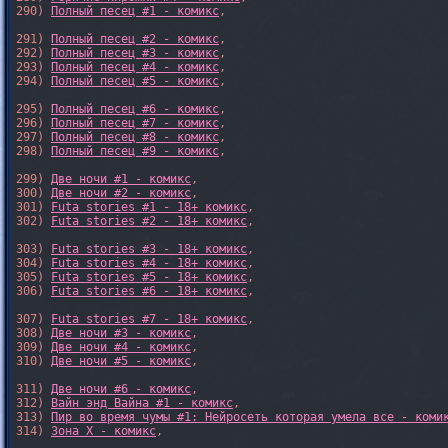
290) 
Полный песец #1 - комикс
,

291) 
Полный песец #2 - комикс
,

292) 
Полный песец #3 - комикс
,

293) 
Полный песец #4 - комикс
,

294) 
Полный песец #5 - комикс
,

295) 
Полный песец #6 - комикс
,

296) 
Полный песец #7 - комикс
,

297) 
Полный песец #8 - комикс
,

298) 
Полный песец #9 - комикс
,

299) 
Две ночи #1 - комикс
,

300) 
Две ночи #2 - комикс
,

301) 
Futa stories #1 - 18+ комикс
,

302) 
Futa stories #2 - 18+ комикс
,

303) 
Futa stories #3 - 18+ комикс
,

304) 
Futa stories #4 - 18+ комикс
,

305) 
Futa stories #5 - 18+ комикс
,

306) 
Futa stories #6 - 18+ комикс
,

307) 
Futa stories #7 - 18+ комикс
,

308) 
Две ночи #3 - комикс
,

309) 
Две ночи #4 - комикс
,

310) 
Две ночи #5 - комикс
,

311) 
Две ночи #6 - комикс
,

312) 
Вайн энд Вайна #1 - комикс
,

313) 
Пир во время чумы #1: Нейросеть которая умела все - коми
314) 
Зона X - комикс
,
