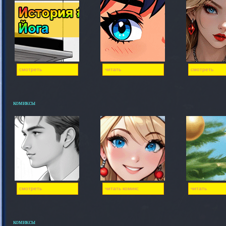
смотреть
читать
смотреть
комиксы
смотреть
читать комикс
читать
комиксы