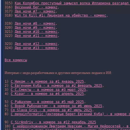
315) 
Как Коломбок преступный замысел волка Иллариона разгадал
316) 
Весенний бег - комикс
,

317) 
Две ночи #7 - комикс
,

318) 
Win to Kill #1: Лицензия на убийство - комикс
,

319) 
Две ночи #8 - комикс
,

320) 
Две ночи #9 - комикс
,

321) 
Две ночи #10 - комикс
,

322) 
Две ночи #11 - комикс
,

323) 
Две ночи #12 - комикс
,

324) 
Две ночи #13 - комикс
,

Все комиксы
Интервью с инди-разработчиками и другими интересными людьми и ИИ:
1) 
С Ником - в номере за #1 январь 2025
, 

2) 
С Евгением Куба - в номере за #2 февраль 2025
, 

3) 
С С.Смекты - в номере за #3 март 2025
, 

4) 
С Kipar - в номере за #4 апрель 2025
, 

5) 
С Рафаэлем - в номере за #5 май 2025
, 

6) 
С Вовой Рыбонавтом - в номере за #6 июнь 2025
, 

7) 
Со Slava Gris - в номере за #7 июль 2025
, 

8) 
С megainformatic (интервью берет Евгений Куба) - в номере 
9) 
С SirAndriy - в номере за #12 декабрь 2025
10) 
С нейрохудожником Дмитрием Невским - Магия Нейросетей - в