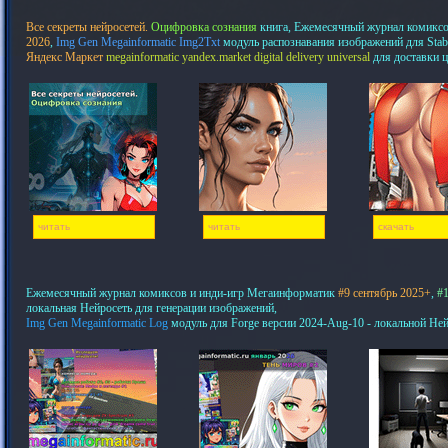
Все секреты нейросетей.
Оцифровка сознания
книга, Ежемесячный журнал комикс
2026
,
Img Gen Megainformatic Img2Txt
модуль распознавания изображений для Stab
Яндекс Маркет
megainformatic yandex.market digital delivery universal
для доставки 
читать
читать
скачать
Ежемесячный журнал комиксов и инди-игр Мегаинформатик
#9 сентябрь 2025+
,
#1
локальная Нейросеть для генерации изображений,
Img Gen Megainformatic Log
модуль для Forge версии 2024-Aug-10 - локальной Не