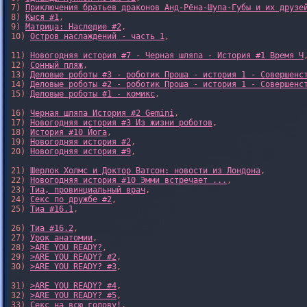
7) 
Приключения братьев драконов Анд-Рёна-Шупа-Губы и их друзе
8) 
Кыся #1
, 

9) 
Матрица: Наследие #2
, 

10) 
Остров наслаждений - часть 1
, 

11) 
Новогодняя история #7 - Черная шляпа - История #1 Время Ч
,
12) 
Сонный пляж
, 

13) 
Деловые роботы #3 - роботик Проша - история 1 - Совершенс
14) 
Деловые роботы #2 - роботик Проша - история 1 - Совершенс
15) 
Деловые роботы #1 - комикс
,

16) 
Черная шляпа История #2 Gemini
,

17) 
Новогодняя история #3 Из жизни роботов
,

18) 
История #10 Йога
,

19) 
Новогодняя история #2
,

20) 
Новогодняя история #9
,

21) 
Шерлок Холмс и Доктор Ватсон: новости из Лондона
,

22) 
Новогодняя история #10 Эмми встречает ...
,

23) 
Тиа, провинциальный врач
,

24) 
Секс по дружбе #2
,

25) 
Тиа #16.1
,

26) 
Тиа #16.2
,

27) 
Урок анатомии
,

28) 
>ARE YOU READY?
,

29) 
>ARE YOU READY? #2
,

30) 
>ARE YOU READY? #3
,

31) 
>ARE YOU READY? #4
,

32) 
>ARE YOU READY? #5
,

33) 
Секс на всю голову!
,
