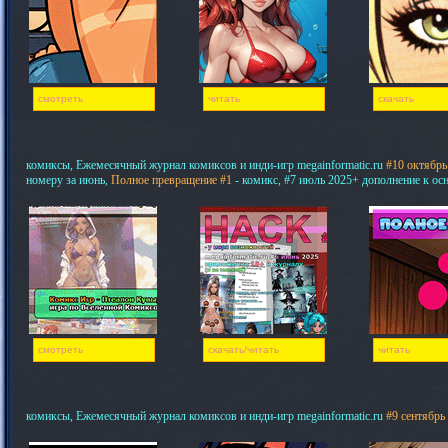
смотреть
читать
скачать
комиксы, Ежемесячный журнал комиксов и инди-игр megainformatic.ru
#10 октябрь
номеру за июнь,
Полное превращение #1
- комикс, #7 июль 2025+ дополнение к ос
смотреть
скачать/читать
читать
комиксы, Ежемесячный журнал комиксов и инди-игр megainformatic.ru
#9 сентябрь