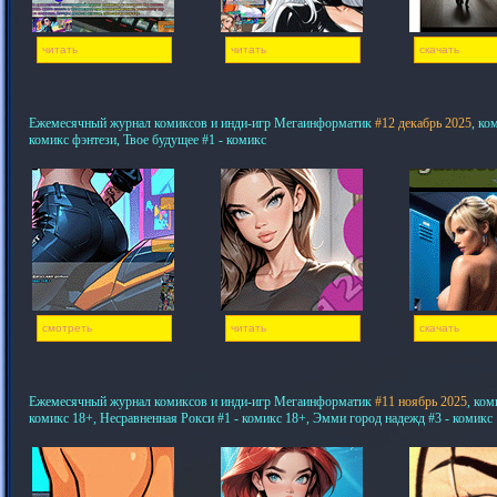
читать
читать
скачать
Ежемесячный журнал комиксов и инди-игр Мегаинформатик
#12 декабрь 2025
, ко
комикс фэнтези, Твое будущее #1 - комикс
смотреть
читать
скачать
Ежемесячный журнал комиксов и инди-игр Мегаинформатик
#11 ноябрь 2025
, ком
комикс 18+, Несравненная Рокси #1 - комикс 18+, Эмми город надежд #3 - комикс