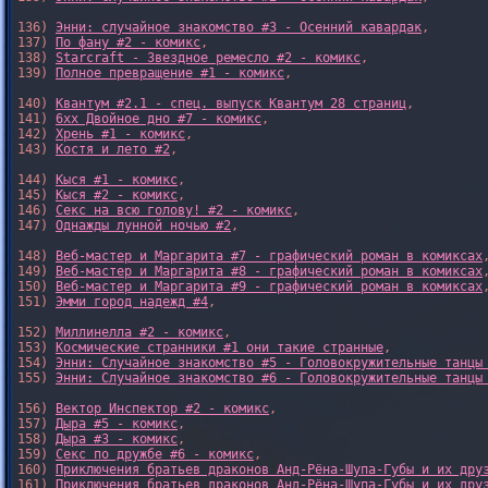
136) 
Энни: случайное знакомство #3 - Осенний кавардак
,

137) 
По фану #2 - комикс
,

138) 
Starcraft - Звездное ремесло #2 - комикс
,

139) 
Полное превращение #1 - комикс
,

140) 
Квантум #2.1 - спец. выпуск Квантум 28 страниц
,

141) 
6xx Двойное дно #7 - комикс
,

142) 
Хрень #1 - комикс
,

143) 
Костя и лето #2
,

144) 
Кыся #1 - комикс
,

145) 
Кыся #2 - комикс
,

146) 
Секс на всю голову! #2 - комикс
,

147) 
Однажды лунной ночью #2
,

148) 
Веб-мастер и Маргарита #7 - графический роман в комиксах
,
149) 
Веб-мастер и Маргарита #8 - графический роман в комиксах
,
150) 
Веб-мастер и Маргарита #9 - графический роман в комиксах
,
151) 
Эмми город надежд #4
,

152) 
Миллинелла #2 - комикс
,

153) 
Космические странники #1 они такие странные
,

154) 
Энни: Случайное знакомство #5 - Головокружительные танцы
155) 
Энни: Случайное знакомство #6 - Головокружительные танцы
156) 
Вектор Инспектор #2 - комикс
,

157) 
Дыра #5 - комикс
,

158) 
Дыра #3 - комикс
,

159) 
Секс по дружбе #6 - комикс
,

160) 
Приключения братьев драконов Анд-Рёна-Шупа-Губы и их дру
161) 
Приключения братьев драконов Анд-Рёна-Шупа-Губы и их дру