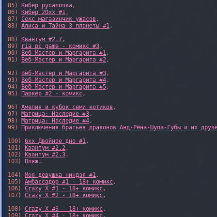
85) 
Кибер русалочка
,

86) 
Кибер 20xx #1
,

87) 
Секс магазинчик ужасов
,

88) 
Алиса и Тайна 3 планеты #1
,

88) 
Квантум #2.7
,

89) 
ria pc game - комикс #3
,

90) 
Веб-Мастер и Маргарита #1
,

91) 
Веб-Мастер и Маргарита #2
,

92) 
Веб-Мастер и Маргарита #3
,

93) 
Веб-Мастер и Маргарита #4
,

94) 
Веб-Мастер и Маргарита #5
,

95) 
Паркер #2 - комикс
,

96) 
Амелия и кубок семи котиков
,

97) 
Матрица: Наследие #3
, 

98) 
Матрица: Наследие #4
, 

99) 
Приключения братьев драконов Анд-Рёна-Шупа-Губы и их друз
100) 
6xx Двойное дно #1
,

101) 
Квантум #2.2
,

102) 
Квантум #2.3
,

103) 
Пляж
,

104) 
Моя девушка ниндзя #1
,

105) 
Амбассадор #1 - 18+ комикс
,

106) 
Crazy X #1 - 18+ комикс
,

107) 
Crazy X #2 - 18+ комикс
,

108) 
Crazy X #3 - 18+ комикс
,

109) 
Crazy X #4 - 18+ комикс
,
