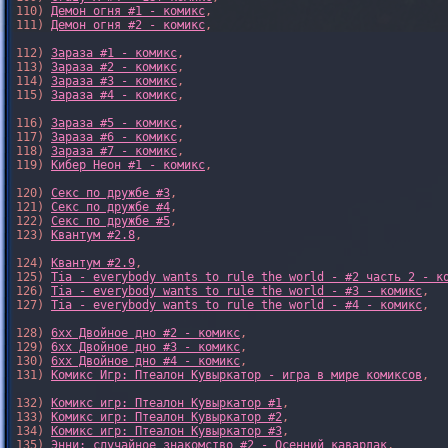
110) 
Демон огня #1 - комикс
,

111) 
Демон огня #2 - комикс
,

112) 
Зараза #1 - комикс
,

113) 
Зараза #2 - комикс
,

114) 
Зараза #3 - комикс
,

115) 
Зараза #4 - комикс
,

116) 
Зараза #5 - комикс
,

117) 
Зараза #6 - комикс
,

118) 
Зараза #7 - комикс
,

119) 
Кибер Неон #1 - комикс
,

120) 
Секс по дружбе #3
,

121) 
Секс по дружбе #4
,

122) 
Секс по дружбе #5
,

123) 
Квантум #2.8
,

124) 
Квантум #2.9
,

125) 
Tia - everybody wants to rule the world - #2 часть 2 - к
126) 
Tia - everybody wants to rule the world - #3 - комикс
,

127) 
Tia - everybody wants to rule the world - #4 - комикс
,

128) 
6xx Двойное дно #2 - комикс
,

129) 
6xx Двойное дно #3 - комикс
,

130) 
6xx Двойное дно #4 - комикс
,

131) 
Комикс Игр: Птеалон Кувыркатор - игра в мире комиксов
,

132) 
Комикс игр: Птеалон Кувыркатор #1
,

133) 
Комикс игр: Птеалон Кувыркатор #2
,

134) 
Комикс игр: Птеалон Кувыркатор #3
,

135) 
Энни: случайное знакомство #2 - Осенний кавардак
,
