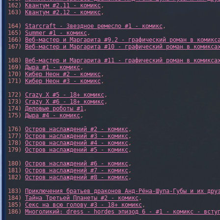
162) 
Квантум #2.11 - комикс
,

163) 
Квантум #2.12 - комикс
,

164) 
Starcraft - Звездное ремесло #1 - комикс
,

165) 
Summer #1 - комикс
,

166) 
Веб-мастер и Маргарита #9.2 - графический роман в комикс
167) 
Веб-мастер и Маргарита #10 - графический роман в комикса
168) 
Веб-мастер и Маргарита #11 - графический роман в комикса
169) 
Дыра #1 - комикс
,

170) 
Кибер Неон #2 - комикс
,

171) 
Кибер Неон #3 - комикс
,

172) 
Crazy X #5 - 18+ комикс
,

173) 
Crazy X #6 - 18+ комикс
,

174) 
Деловые роботы #1
,

175) 
Дыра #4 - комикс
,

176) 
Остров наслаждений #2 - комикс
,

177) 
Остров наслаждений #3 - комикс
,

178) 
Остров наслаждений #4 - комикс
,

179) 
Остров наслаждений #5 - комикс
,

180) 
Остров наслаждений #6 - комикс
,

181) 
Остров наслаждений #7 - комикс
,

182) 
Остров наслаждений #8 - комикс
,

183) 
Приключения братьев драконов Анд-Рёна-Шупа-Губы и их дру
184) 
Тайна Третьей Планеты #2 - комикс
,

185) 
Секс на всю голову #3 - 18+ комикс
,

186) 
Многоликий: dress - hordes эпизод 6 - #1 - комикс - всту