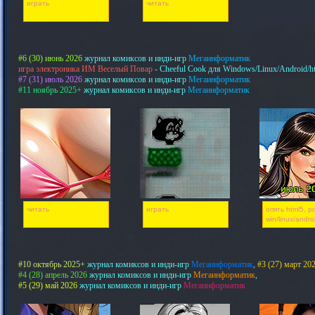
играть
читать
#6 (30) июнь 2026
журнал комиксов и инди-игр
Мегаинформатик
игра электроника ИМ Веселый Повар
- Cheeful Cook для Windows/Linux/Android/h
#7 (31) июль 2026
журнал комиксов и инди-игр
Мегаинформатик
#11 ноябрь 2025+
журнал комиксов и инди-игр
Мегаинформатик
читать
играть
опять html5, pd
win/linux/andro
#10 октябрь 2025+
журнал комиксов и инди-игр
Мегаинформатик
,
#3 (27) март 20
#4 (28) апрель 2026
журнал комиксов и инди-игр
Мегаинформатик
,
#5 (29) май 2026
журнал комиксов и инди-игр
Мегаинформатик