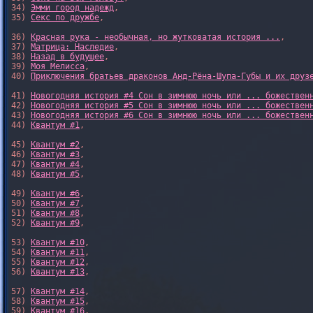
34) 
Эмми город надежд
,

35) 
Секс по дружбе
,

36) 
Красная рука - необычная, но жутковатая история ...
,

37) 
Матрица: Наследие
, 

38) 
Назад в будущее
, 

39) 
Моя Мелисса
, 

40) 
Приключения братьев драконов Анд-Рёна-Шупа-Губы и их друз
41) 
Новогодняя история #4 Сон в зимнюю ночь или ... божествен
42) 
Новогодняя история #5 Сон в зимнюю ночь или ... божествен
43) 
Новогодняя история #6 Сон в зимнюю ночь или ... божествен
44) 
Квантум #1
,

45) 
Квантум #2
,

46) 
Квантум #3
,

47) 
Квантум #4
,

48) 
Квантум #5
,

49) 
Квантум #6
,

50) 
Квантум #7
,

51) 
Квантум #8
,

52) 
Квантум #9
,

53) 
Квантум #10
,

54) 
Квантум #11
,

55) 
Квантум #12
,

56) 
Квантум #13
,

57) 
Квантум #14
,

58) 
Квантум #15
,

59) 
Квантум #16
,
