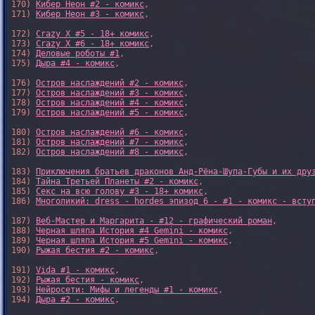
170) 
Кибер Неон #2 - комикс
,

171) 
Кибер Неон #3 - комикс
,

172) 
Crazy X #5 - 18+ комикс
,

173) 
Crazy X #6 - 18+ комикс
,

174) 
Деловые роботы #1
,

175) 
Дыра #4 - комикс
,

176) 
Остров наслаждений #2 - комикс
,

177) 
Остров наслаждений #3 - комикс
,

178) 
Остров наслаждений #4 - комикс
,

179) 
Остров наслаждений #5 - комикс
,

180) 
Остров наслаждений #6 - комикс
,

181) 
Остров наслаждений #7 - комикс
,

182) 
Остров наслаждений #8 - комикс
,

183) 
Приключения братьев драконов Анд-Рёна-Шупа-Губы и их дру
184) 
Тайна Третьей Планеты #2 - комикс
,

185) 
Секс на всю голову #3 - 18+ комикс
,

186) 
Многоликий: dress - hordes эпизод 6 - #1 - комикс - всту
187) 
Веб-Мастер и Маргарита - #12 - графический роман
,

188) 
Черная шляпа История #4 Gemini - комикс
,

189) 
Черная шляпа История #5 Gemini - комикс
,

190) 
Рыжая бестия #2 - комикс
,

191) 
Vida #1 - комикс
,

192) 
Рыжая бестия - комикс
,

193) 
Нейросети: Мифы и легенды #1 - комикс
,

194) 
Дыра #2 - комикс
,
