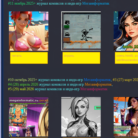
#11 ноябрь 2025+
журнал комиксов и инди-игр
Мегаинформатик
читать
играть
опять html5, pd
win/linux/andro
#10 октябрь 2025+
журнал комиксов и инди-игр
Мегаинформатик
,
#3 (27) март 20
#4 (28) апрель 2026
журнал комиксов и инди-игр
Мегаинформатик
,
#5 (29) май 2026
журнал комиксов и инди-игр
Мегаинформатик