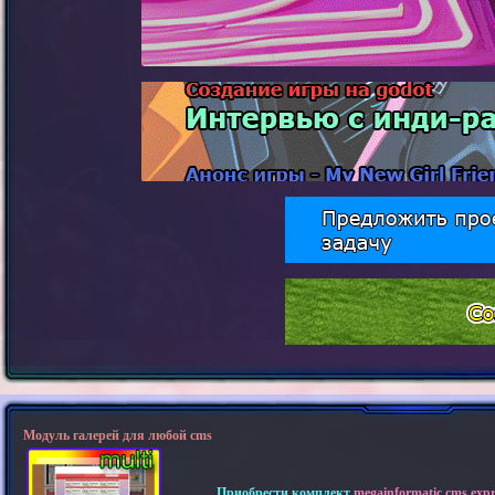
Модуль галерей для любой cms
Приобрести комплект
megainformatic cms expre