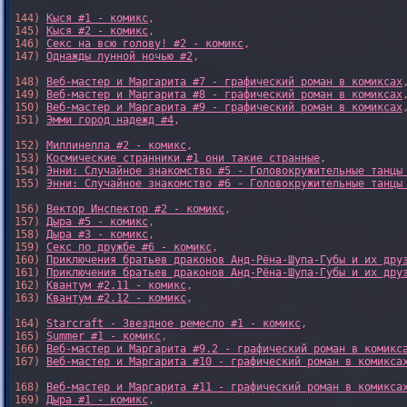
144) 
Кыся #1 - комикс
,

145) 
Кыся #2 - комикс
,

146) 
Секс на всю голову! #2 - комикс
,

147) 
Однажды лунной ночью #2
,

148) 
Веб-мастер и Маргарита #7 - графический роман в комиксах
,
149) 
Веб-мастер и Маргарита #8 - графический роман в комиксах
,
150) 
Веб-мастер и Маргарита #9 - графический роман в комиксах
,
151) 
Эмми город надежд #4
,

152) 
Миллинелла #2 - комикс
,

153) 
Космические странники #1 они такие странные
,

154) 
Энни: Случайное знакомство #5 - Головокружительные танцы
155) 
Энни: Случайное знакомство #6 - Головокружительные танцы
156) 
Вектор Инспектор #2 - комикс
,

157) 
Дыра #5 - комикс
,

158) 
Дыра #3 - комикс
,

159) 
Секс по дружбе #6 - комикс
,

160) 
Приключения братьев драконов Анд-Рёна-Шупа-Губы и их дру
161) 
Приключения братьев драконов Анд-Рёна-Шупа-Губы и их дру
162) 
Квантум #2.11 - комикс
,

163) 
Квантум #2.12 - комикс
,

164) 
Starcraft - Звездное ремесло #1 - комикс
,

165) 
Summer #1 - комикс
,

166) 
Веб-мастер и Маргарита #9.2 - графический роман в комикс
167) 
Веб-мастер и Маргарита #10 - графический роман в комикса
168) 
Веб-мастер и Маргарита #11 - графический роман в комикса
169) 
Дыра #1 - комикс
,
