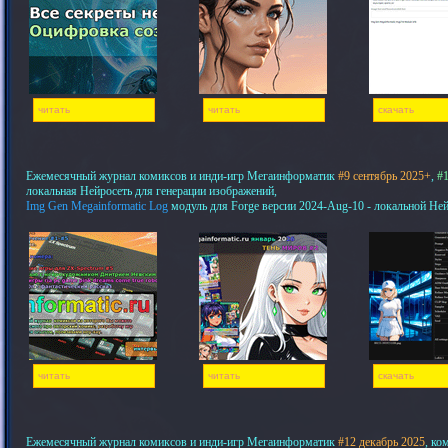
читать
читать
скачать
Ежемесячный журнал комиксов и инди-игр Мегаинформатик
#9 сентябрь 2025+
,
#1
локальная Нейросеть для генерации изображений,
Img Gen Megainformatic Log
модуль для Forge версии 2024-Aug-10 - локальной Не
читать
читать
скачать
Ежемесячный журнал комиксов и инди-игр Мегаинформатик
#12 декабрь 2025
, ко