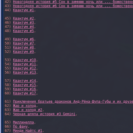
42) 
Новогодняя история #5 Сон в зимнюю ночь или ... божествен
43) 
Новогодняя история #6 Сон в зимнюю ночь или ... божествен
44) 
Квантум #1
,

45) 
Квантум #2
,

46) 
Квантум #3
,

47) 
Квантум #4
,

48) 
Квантум #5
,

49) 
Квантум #6
,

50) 
Квантум #7
,

51) 
Квантум #8
,

52) 
Квантум #9
,

53) 
Квантум #10
,

54) 
Квантум #11
,

55) 
Квантум #12
,

56) 
Квантум #13
,

57) 
Квантум #14
,

58) 
Квантум #15
,

59) 
Квантум #16
,

60) 
Квантум #17
,

61) 
Приключения братьев драконов Анд-Рёна-Шупа-Губы и их друз
62) 
Жар и холод
,

63) 
Жар и холод #2
,

64) 
Черная шляпа история #3 Gemini
,

65) 
Миллинелла
,

66) 
По фану
,

67) 
Минди Найтс #1
,
