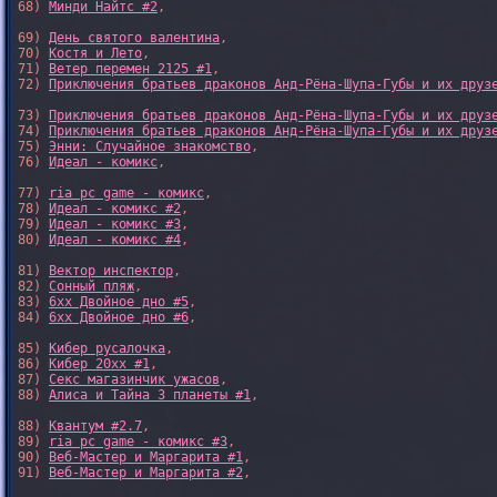
68) 
Минди Найтс #2
,

69) 
День святого валентина
,

70) 
Костя и Лето
,

71) 
Ветер перемен 2125 #1
,

72) 
Приключения братьев драконов Анд-Рёна-Шупа-Губы и их друз
73) 
Приключения братьев драконов Анд-Рёна-Шупа-Губы и их друз
74) 
Приключения братьев драконов Анд-Рёна-Шупа-Губы и их друз
75) 
Энни: Случайное знакомство
,

76) 
Идеал - комикс
,

77) 
ria pc game - комикс
,

78) 
Идеал - комикс #2
,

79) 
Идеал - комикс #3
,

80) 
Идеал - комикс #4
,

81) 
Вектор инспектор
,

82) 
Сонный пляж
,

83) 
6xx Двойное дно #5
,

84) 
6xx Двойное дно #6
,

85) 
Кибер русалочка
,

86) 
Кибер 20xx #1
,

87) 
Секс магазинчик ужасов
,

88) 
Алиса и Тайна 3 планеты #1
,

88) 
Квантум #2.7
,

89) 
ria pc game - комикс #3
,

90) 
Веб-Мастер и Маргарита #1
,

91) 
Веб-Мастер и Маргарита #2
,
