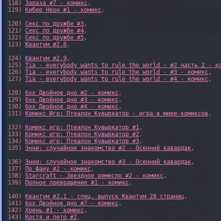
118) 
Зараза #7 - комикс
,

119) 
Кибер Неон #1 - комикс
,

120) 
Секс по дружбе #3
,

121) 
Секс по дружбе #4
,

122) 
Секс по дружбе #5
,

123) 
Квантум #2.8
,

124) 
Квантум #2.9
,

125) 
Tia - everybody wants to rule the world - #2 часть 2 - к
126) 
Tia - everybody wants to rule the world - #3 - комикс
,

127) 
Tia - everybody wants to rule the world - #4 - комикс
,

128) 
6xx Двойное дно #2 - комикс
,

129) 
6xx Двойное дно #3 - комикс
,

130) 
6xx Двойное дно #4 - комикс
,

131) 
Комикс Игр: Птеалон Кувыркатор - игра в мире комиксов
,

132) 
Комикс игр: Птеалон Кувыркатор #1
,

133) 
Комикс игр: Птеалон Кувыркатор #2
,

134) 
Комикс игр: Птеалон Кувыркатор #3
,

135) 
Энни: случайное знакомство #2 - Осенний кавардак
,

136) 
Энни: случайное знакомство #3 - Осенний кавардак
,

137) 
По фану #2 - комикс
,

138) 
Starcraft - Звездное ремесло #2 - комикс
,

139) 
Полное превращение #1 - комикс
,

140) 
Квантум #2.1 - спец. выпуск Квантум 28 страниц
,

141) 
6xx Двойное дно #7 - комикс
,

142) 
Хрень #1 - комикс
,

143) 
Костя и лето #2
,
