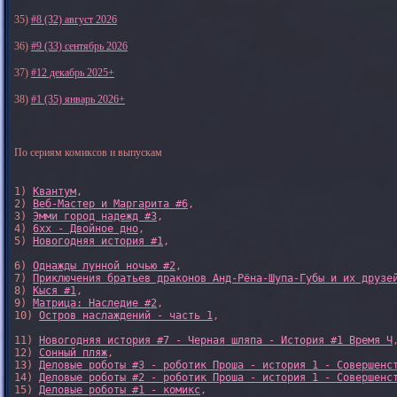
35)
#8 (32) август 2026
36)
#9 (33) сентябрь 2026
37)
#12 декабрь 2025+
38)
#1 (35) январь 2026+
По сериям комиксов и выпускам
1) 
Квантум
, 

2) 
Веб-Мастер и Маргарита #6
, 

3) 
Эмми город надежд #3
, 

4) 
6xx - Двойное дно
, 

5) 
Новогодняя история #1
, 

6) 
Однажды лунной ночью #2
, 

7) 
Приключения братьев драконов Анд-Рёна-Шупа-Губы и их друзе
8) 
Кыся #1
, 

9) 
Матрица: Наследие #2
, 

10) 
Остров наслаждений - часть 1
, 

11) 
Новогодняя история #7 - Черная шляпа - История #1 Время Ч
,
12) 
Сонный пляж
, 

13) 
Деловые роботы #3 - роботик Проша - история 1 - Совершенс
14) 
Деловые роботы #2 - роботик Проша - история 1 - Совершенс
15) 
Деловые роботы #1 - комикс
,
