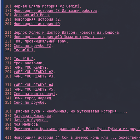
16) 
Черная шляпа История #2 Gemini
,

17) 
Новогодняя история #3 Из жизни роботов
,

18) 
История #10 Йога
,

19) 
Новогодняя история #2
,

20) 
Новогодняя история #9
,

21) 
Шерлок Холмс и Доктор Ватсон: новости из Лондона
,

22) 
Новогодняя история #10 Эмми встречает ...
,

23) 
Тиа, провинциальный врач
,

24) 
Секс по дружбе #2
,

25) 
Тиа #16.1
,

26) 
Тиа #16.2
,

27) 
Урок анатомии
,

28) 
>ARE YOU READY?
,

29) 
>ARE YOU READY? #2
,

30) 
>ARE YOU READY? #3
,

31) 
>ARE YOU READY? #4
,

32) 
>ARE YOU READY? #5
,

33) 
Секс на всю голову!
,

34) 
Эмми город надежд
,

35) 
Секс по дружбе
,

36) 
Красная рука - необычная, но жутковатая история ...
,

37) 
Матрица: Наследие
, 

38) 
Назад в будущее
, 

39) 
Моя Мелисса
, 

40) 
Приключения братьев драконов Анд-Рёна-Шупа-Губы и их друз
41) 
Новогодняя история #4 Сон в зимнюю ночь или ... божествен