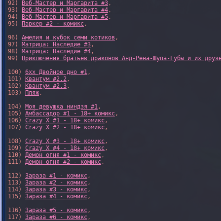
92) 
Веб-Мастер и Маргарита #3
,

93) 
Веб-Мастер и Маргарита #4
,

94) 
Веб-Мастер и Маргарита #5
,

95) 
Паркер #2 - комикс
,

96) 
Амелия и кубок семи котиков
,

97) 
Матрица: Наследие #3
, 

98) 
Матрица: Наследие #4
, 

99) 
Приключения братьев драконов Анд-Рёна-Шупа-Губы и их друз
100) 
6xx Двойное дно #1
,

101) 
Квантум #2.2
,

102) 
Квантум #2.3
,

103) 
Пляж
,

104) 
Моя девушка ниндзя #1
,

105) 
Амбассадор #1 - 18+ комикс
,

106) 
Crazy X #1 - 18+ комикс
,

107) 
Crazy X #2 - 18+ комикс
,

108) 
Crazy X #3 - 18+ комикс
,

109) 
Crazy X #4 - 18+ комикс
,

110) 
Демон огня #1 - комикс
,

111) 
Демон огня #2 - комикс
,

112) 
Зараза #1 - комикс
,

113) 
Зараза #2 - комикс
,

114) 
Зараза #3 - комикс
,

115) 
Зараза #4 - комикс
,

116) 
Зараза #5 - комикс
,

117) 
Зараза #6 - комикс
,
