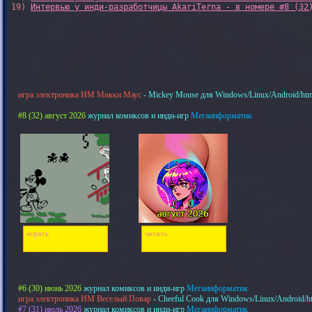
19) 
Интервью у инди-разработчицы AkariTerna - в номере #8 (32
игра электроника ИМ Микки Маус
- Mickey Mouse для Windows/Linux/Android/htm
#8 (32) август 2026
журнал комиксов и инди-игр
Мегаинформатик
играть
читать
#6 (30) июнь 2026
журнал комиксов и инди-игр
Мегаинформатик
игра электроника ИМ Веселый Повар
- Cheeful Cook для Windows/Linux/Android/h
#7 (31) июль 2026
журнал комиксов и инди-игр
Мегаинформатик