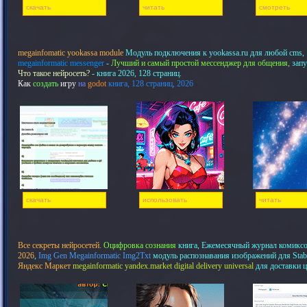
скачать
читать
смотреть
megainfomatic yookassa module
Модуль подключения к yookassa.ru для любой cms,
megainformatic messenger
-
Лучший и самый простой мессенджер для общения,
запу
Что такое нейросеть?
- книга 2026, 128 страниц.
Как
создать
игру
на
godot
книга, 128 страниц, 2026
скачать
использовать
читать
Все секреты нейросетей.
Оцифровка сознания
книга, Ежемесячный журнал комикс
2026
,
Img Gen Megainformatic Img2Txt
модуль распознавания изображений для Stab
Яндекс Маркет
megainformatic yandex.market digital delivery universal
для доставки 