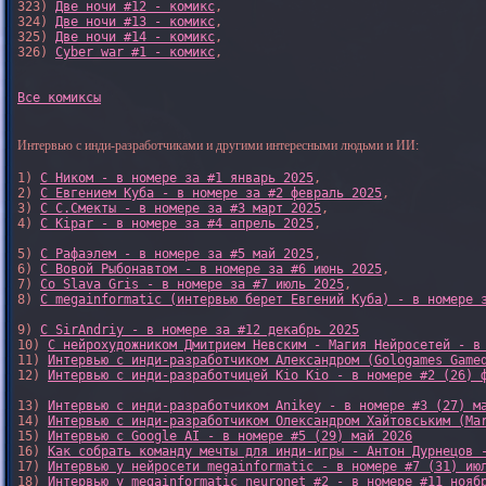
323) 
Две ночи #12 - комикс
,

324) 
Две ночи #13 - комикс
,

325) 
Две ночи #14 - комикс
,

326) 
Cyber war #1 - комикс
,

Все комиксы
Интервью с инди-разработчиками и другими интересными людьми и ИИ:
1) 
С Ником - в номере за #1 январь 2025
, 

2) 
С Евгением Куба - в номере за #2 февраль 2025
, 

3) 
С С.Смекты - в номере за #3 март 2025
, 

4) 
С Kipar - в номере за #4 апрель 2025
, 

5) 
С Рафаэлем - в номере за #5 май 2025
, 

6) 
С Вовой Рыбонавтом - в номере за #6 июнь 2025
, 

7) 
Со Slava Gris - в номере за #7 июль 2025
, 

8) 
С megainformatic (интервью берет Евгений Куба) - в номере 
9) 
С SirAndriy - в номере за #12 декабрь 2025
10) 
С нейрохудожником Дмитрием Невским - Магия Нейросетей - в
11) 
Интервью с инди-разработчиком Александром (Gologames Game
12) 
Интервью с инди-разработчицей Kio Kio - в номере #2 (26) 
13) 
Интервью с инди-разработчиком Anikey - в номере #3 (27) м
14) 
Интервью с инди-разработчиком Олександром Хайтовським (Ma
15) 
Интервью с Google AI - в номере #5 (29) май 2026
16) 
Как собрать команду мечты для инди-игры - Антон Дурнецов 
17) 
Интервью у нейросети megainformatic - в номере #7 (31) ию
18) 
Интервью у megainformatic neuronet #2 - в номере #11 нояб