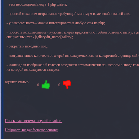
- весь необходимый код в 1 php файле;
- простой механизм встраивания требующий минимум изменений в вашей cms;
- универсальность - можно интегрировать в любую cms на php;
- простота использования - нужные галереи представляют собой обычную папку, а дл
специальный тег - |gallary|dir_name|/gallary|;
- открытый исходный код;
- неограниченное количество галерей используемых как на конкретной странице сайта
- иконки для изображений галереи создаются автоматически при первом выводе гале
на которой используются галереи;
оцените статью:
0
0
Поисковая система megainformatic.ru
Нейросеть megainformatic neuronet