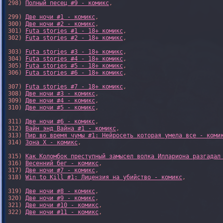
298) 
Полный песец #9 - комикс
,

299) 
Две ночи #1 - комикс
,

300) 
Две ночи #2 - комикс
,

301) 
Futa stories #1 - 18+ комикс
,

302) 
Futa stories #2 - 18+ комикс
,

303) 
Futa stories #3 - 18+ комикс
,

304) 
Futa stories #4 - 18+ комикс
,

305) 
Futa stories #5 - 18+ комикс
,

306) 
Futa stories #6 - 18+ комикс
,

307) 
Futa stories #7 - 18+ комикс
,

308) 
Две ночи #3 - комикс
,

309) 
Две ночи #4 - комикс
,

310) 
Две ночи #5 - комикс
,

311) 
Две ночи #6 - комикс
,

312) 
Вайн энд Вайна #1 - комикс
,

313) 
Пир во время чумы #1: Нейросеть которая умела все - коми
314) 
Зона X - комикс
,

315) 
Как Коломбок преступный замысел волка Иллариона разгадал
316) 
Весенний бег - комикс
,

317) 
Две ночи #7 - комикс
,

318) 
Win to Kill #1: Лицензия на убийство - комикс
,

319) 
Две ночи #8 - комикс
,

320) 
Две ночи #9 - комикс
,

321) 
Две ночи #10 - комикс
,

322) 
Две ночи #11 - комикс
,
