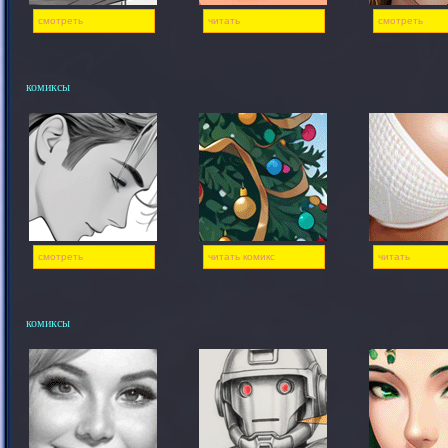
смотреть
читать
смотреть
комиксы
смотреть
читать комикс
читать
комиксы