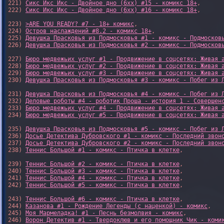
221) 
Сикс Икс Икс - Двойное дно (6xx) #15 - комикс 18+
,

222) 
Сикс Икс Икс - Двойное дно (6xx) #16 - комикс 18+
,

223) 
>ARE YOU READY? #7 - 18+ комикс
,

224) 
Остров наслаждений #8.2 - комикс 18+
,

225) 
Девушка Прасковья из Подмосковья #1 - комикс - Подмосков
226) 
Девушка Прасковья из Подмосковья #2 - комикс - Подмосков
227) 
Бюро медвежьих услуг #1 - Продвижение в соцсетях: Живая 
228) 
Бюро медвежьих услуг #2 - Продвижение в соцсетях: Живая 
229) 
Бюро медвежьих услуг #3 - Продвижение в соцсетях: Живая 
230) 
Девушка Прасковья из Подмосковья #3 - комикс - Побег из 
231) 
Девушка Прасковья из Подмосковья #4 - комикс - Побег из 
232) 
Деловые роботы #4 - роботик Проша - история 1 - Совершен
233) 
Бюро медвежьих услуг #4 - Продвижение в соцсетях: Живая 
234) 
Бюро медвежьих услуг #5 - Продвижение в соцсетях: Живая 
235) 
Девушка Прасковья из Подмосковья #5 - комикс - Побег из 
236) 
Досье Детектива Дубровского #1 - комикс - Последний звон
237) 
Досье Детектива Дубровского #2 - комикс - Последний звон
238) 
Теннис Большой #1 - комикс - Птичка в клетке
,

239) 
Теннис Большой #2 - комикс - Птичка в клетке
,

240) 
Теннис Большой #3 - комикс - Птичка в клетке
,

241) 
Теннис Большой #4 - комикс - Птичка в клетке
,

242) 
Теннис Большой #5 - комикс - Птичка в клетке
,

243) 
Теннис Большой #6 - комикс - Птичка в клетке
,

244) 
Казанова #1 - Рождение Легенды (с наценкой) - комикс
,

245) 
Моя Мармеладка! #1 - Песнь безмолвия - комикс
,

246) 
Ворон Детектив #1 - Твердоклюв и его помощник Чик - коми