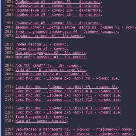
195) 
ПриВлечение #1 - комикс 18+ - фантастика
,

196) 
ПриВлечение #2 - комикс 18+ - фантастика
,

197) 
ПриВлечение #3 - комикс 18+ - фантастика
,

198) 
ПриВлечение #4 - комикс 18+ - фантастика
,

199) 
ПриВлечение #5 - комикс 18+ - фантастика
,

200) 
Шерлок Холмс и Доктор Ватсон: вести из Лондона #2 - коми
201) 
Энни: случайное знакомство #4 - Осенний кавардак
,

202) 
Странная история #1 - 18+ комикс
,

203) 
Рыжая бестия #3 - комикс
,

204) 
Рыжая бестия #4 - комикс
,

205) 
Моя кибер девушка #2 - 18+ комикс
,

206) 
Моя кибер девушка #3 - 18+ комикс
,

207) 
ARE YOU READY? #6 - 18+ комикс
,

208) 
Vida #2 - 18+ комикс по игре Vida
,

209) 
Несравненная Рокси #1 - комикс 18+
,

210) 
Сикс Икс Икс - Двойное дно (6xx) #8 - комикс 18+
,

211) 
Сикс Икс Икс - Двойное дно (6xx) #9 - комикс 18+
,

212) 
Сикс Икс Икс - Двойное дно (6xx) #10 - комикс 18+
,

213) 
Сикс Икс Икс - Двойное дно (6xx) #11 - комикс 18+
,

214) 
Сикс Икс Икс - Двойное дно (6xx) #12 - комикс 18+
,

215) 
Сикс Икс Икс - Двойное дно (6xx) #13 - комикс 18+
,

216) 
Сикс Икс Икс - Двойное дно (6xx) #14 - комикс 18+
,

217) 
Твое будущее #1 - комикс
,

218) 
Кыся #3 - комикс фэнтези
,

219) 
Веб-Мастер и Маргарита #13 - комикс - графический роман
,

220) 
Веб-Мастер и Маргарита #14 - комикс - графический роман
,
