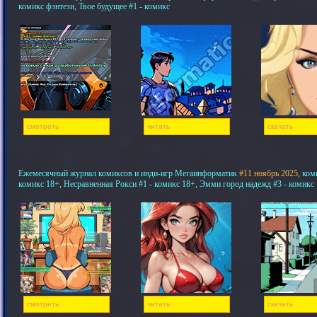
комикс фэнтези, Твое будущее #1 - комикс
смотреть
читать
скачать
Ежемесячный журнал комиксов и инди-игр Мегаинформатик
#11 ноябрь 2025
, ком
комикс 18+, Несравненная Рокси #1 - комикс 18+, Эмми город надежд #3 - комикс
смотреть
читать
скачать