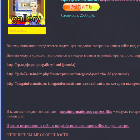
Стоимость: 2500 руб.
multi gallery
Вашему вниманию предлагается модуль для создания галерей на вашем сайте под у
Данный модуль успешно тестировался и внедрен в сайты на joomla, opencart, dle, meg
http://грандфорж.рф/gallery.html (joomla)
http://jado74.ru/index.php?route=product/category&path=64_68 (opencart)
http://megainformatic.ru/ (megainformatic cms данный сайт, на котором вы про
В комплект входит готовая cms -
megainformatic cms express files
+ модуль галер
любой cms.
Пример встроенного в сайт на megainformatic cms express files модуля галереи
ОТЛИЧИТЕЛЬНЫЕ ОСОБЕННОСТИ