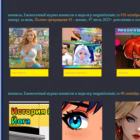
комиксы, Ежемесячный журнал комиксов и инди-игр megainformatic.ru
#10 октябрь
номеру за июнь,
Полное превращение #1
- комикс, #7 июль 2025+ дополнение к ос
смотреть
скачать/читать
читать
комиксы, Ежемесячный журнал комиксов и инди-игр megainformatic.ru
#9 сентябрь