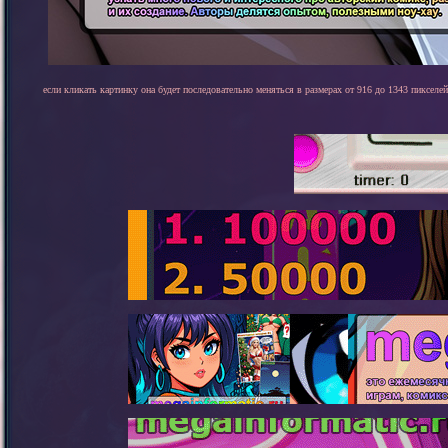
если кликать картинку она будет последовательно меняться в размерах от 916 до 1343 пикселей