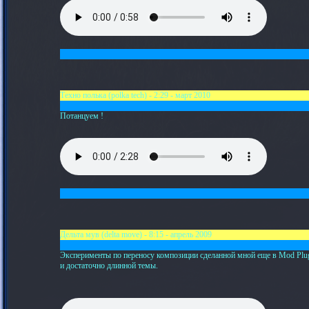
Техно полька (polka tech) - 2:29 - март 2010
Потанцуем !
Дельта мув (delta move) - 8:15 - апрель 2009
Эксперименты по переносу композиции сделанной мной еще в Mod Plug 
и достаточно длинной темы.