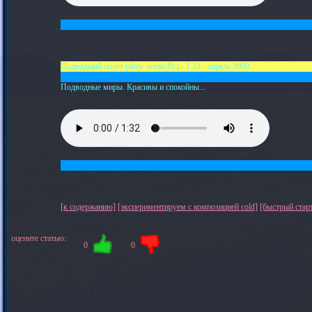
Подводный полёт (slow ocean fly) - 1:32 - апрель 2009
Подводные миры. Красивы и спокойны...
[к содержанию]
[экспериментируем с композицией cold]
[быстрый стар
оцените статью:
0
0