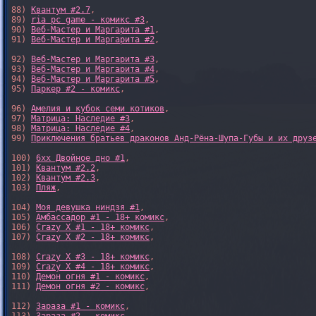
88) 
Квантум #2.7
,

89) 
ria pc game - комикс #3
,

90) 
Веб-Мастер и Маргарита #1
,

91) 
Веб-Мастер и Маргарита #2
,

92) 
Веб-Мастер и Маргарита #3
,

93) 
Веб-Мастер и Маргарита #4
,

94) 
Веб-Мастер и Маргарита #5
,

95) 
Паркер #2 - комикс
,

96) 
Амелия и кубок семи котиков
,

97) 
Матрица: Наследие #3
, 

98) 
Матрица: Наследие #4
, 

99) 
Приключения братьев драконов Анд-Рёна-Шупа-Губы и их друз
100) 
6xx Двойное дно #1
,

101) 
Квантум #2.2
,

102) 
Квантум #2.3
,

103) 
Пляж
,

104) 
Моя девушка ниндзя #1
,

105) 
Амбассадор #1 - 18+ комикс
,

106) 
Crazy X #1 - 18+ комикс
,

107) 
Crazy X #2 - 18+ комикс
,

108) 
Crazy X #3 - 18+ комикс
,

109) 
Crazy X #4 - 18+ комикс
,

110) 
Демон огня #1 - комикс
,

111) 
Демон огня #2 - комикс
,

112) 
Зараза #1 - комикс
,
