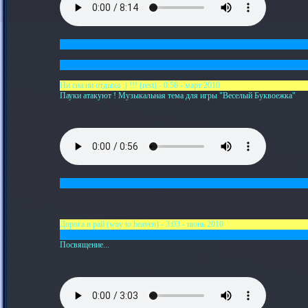
Ни сна ни отдыха :) !!! (rest) - 0:56 - март 2010
Пауки атакуют ! Музыкальная тема для игры "Веселый Буквоежка"
Дорога в рай (way to heaven) - 3:03 - июнь 2010
Посвящение...