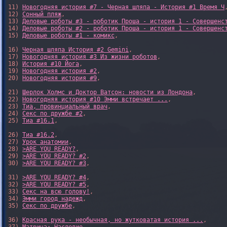
11) 
Новогодняя история #7 - Черная шляпа - История #1 Время Ч
,
12) 
Сонный пляж
, 

13) 
Деловые роботы #3 - роботик Проша - история 1 - Совершенс
14) 
Деловые роботы #2 - роботик Проша - история 1 - Совершенс
15) 
Деловые роботы #1 - комикс
,

16) 
Черная шляпа История #2 Gemini
,

17) 
Новогодняя история #3 Из жизни роботов
,

18) 
История #10 Йога
,

19) 
Новогодняя история #2
,

20) 
Новогодняя история #9
,

21) 
Шерлок Холмс и Доктор Ватсон: новости из Лондона
,

22) 
Новогодняя история #10 Эмми встречает ...
,

23) 
Тиа, провинциальный врач
,

24) 
Секс по дружбе #2
,

25) 
Тиа #16.1
,

26) 
Тиа #16.2
,

27) 
Урок анатомии
,

28) 
>ARE YOU READY?
,

29) 
>ARE YOU READY? #2
,

30) 
>ARE YOU READY? #3
,

31) 
>ARE YOU READY? #4
,

32) 
>ARE YOU READY? #5
,

33) 
Секс на всю голову!
,

34) 
Эмми город надежд
,

35) 
Секс по дружбе
,

36) 
Красная рука - необычная, но жутковатая история ...
,
