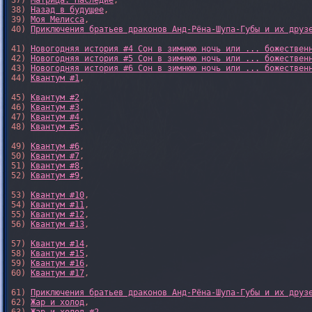
37) 
Матрица: Наследие
, 

38) 
Назад в будущее
, 

39) 
Моя Мелисса
, 

40) 
Приключения братьев драконов Анд-Рёна-Шупа-Губы и их друз
41) 
Новогодняя история #4 Сон в зимнюю ночь или ... божествен
42) 
Новогодняя история #5 Сон в зимнюю ночь или ... божествен
43) 
Новогодняя история #6 Сон в зимнюю ночь или ... божествен
44) 
Квантум #1
,

45) 
Квантум #2
,

46) 
Квантум #3
,

47) 
Квантум #4
,

48) 
Квантум #5
,

49) 
Квантум #6
,

50) 
Квантум #7
,

51) 
Квантум #8
,

52) 
Квантум #9
,

53) 
Квантум #10
,

54) 
Квантум #11
,

55) 
Квантум #12
,

56) 
Квантум #13
,

57) 
Квантум #14
,

58) 
Квантум #15
,

59) 
Квантум #16
,

60) 
Квантум #17
,

61) 
Приключения братьев драконов Анд-Рёна-Шупа-Губы и их друз
62) 
Жар и холод
,
