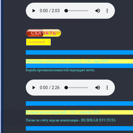
Скачиваний : 3
Прекрасное и ужасное (fine and terry) - 2:26 - март 2010
Борьба противоположностей порождает нечто.
Великая пустота (great null) - 2:43 - сентябрь 2010
Пятая по счёту версия композиции - ВЕЛИКАЯ ПУСТОТА