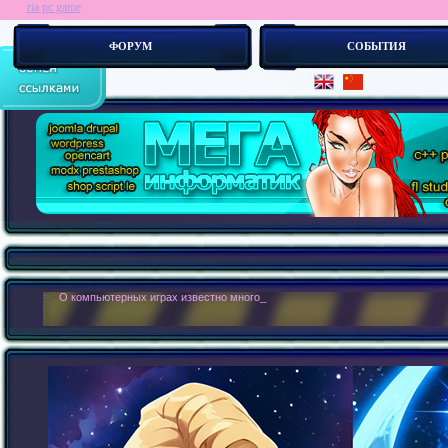
ria pc game
ФОРУМ
СОБЫТИЯ
> :
О компьютерных играх известно много и мало. Играть любят все, а вот как