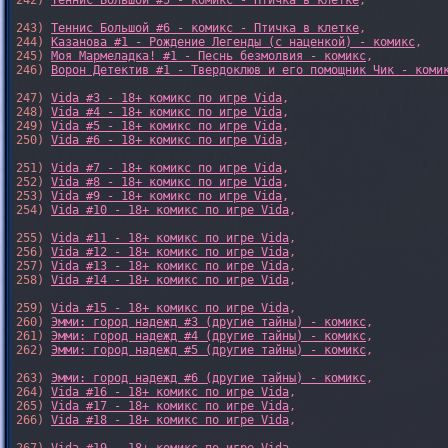
242) 
Теннис Большой #5 - комикс - Птичка в клетке
,

243) 
Теннис Большой #6 - комикс - Птичка в клетке
,

244) 
Казанова #1 - Рождение Легенды (с наценкой) - комикс
,

245) 
Моя Мармеладка! #1 - Песнь безмолвия - комикс
,

246) 
Ворон Детектив #1 - Твердоклюв и его помощник Чик - коми
247) 
Vida #3 - 18+ комикс по игре Vida
,

248) 
Vida #4 - 18+ комикс по игре Vida
,

249) 
Vida #5 - 18+ комикс по игре Vida
,

250) 
Vida #6 - 18+ комикс по игре Vida
,

251) 
Vida #7 - 18+ комикс по игре Vida
,

252) 
Vida #8 - 18+ комикс по игре Vida
,

253) 
Vida #9 - 18+ комикс по игре Vida
,

254) 
Vida #10 - 18+ комикс по игре Vida
,

255) 
Vida #11 - 18+ комикс по игре Vida
,

256) 
Vida #12 - 18+ комикс по игре Vida
,

257) 
Vida #13 - 18+ комикс по игре Vida
,

258) 
Vida #14 - 18+ комикс по игре Vida
,

259) 
Vida #15 - 18+ комикс по игре Vida
,

260) 
Эмми: город надежд #3 (другие тайны) - комикс
,

261) 
Эмми: город надежд #4 (другие тайны) - комикс
,

262) 
Эмми: город надежд #5 (другие тайны) - комикс
,

263) 
Эмми: город надежд #6 (другие тайны) - комикс
,

264) 
Vida #16 - 18+ комикс по игре Vida
,

265) 
Vida #17 - 18+ комикс по игре Vida
,

266) 
Vida #18 - 18+ комикс по игре Vida
,
