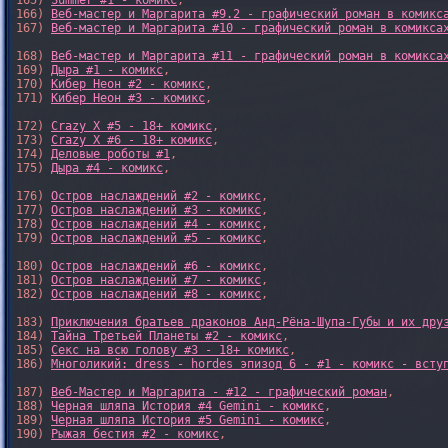
165) 
Summer #1 - комикс
,

166) 
Веб-мастер и Маргарита #9.2 - графический роман в комикс
167) 
Веб-мастер и Маргарита #10 - графический роман в комикса
168) 
Веб-мастер и Маргарита #11 - графический роман в комикса
169) 
Дыра #1 - комикс
,

170) 
Кибер Неон #2 - комикс
,

171) 
Кибер Неон #3 - комикс
,

172) 
Crazy X #5 - 18+ комикс
,

173) 
Crazy X #6 - 18+ комикс
,

174) 
Деловые роботы #1
,

175) 
Дыра #4 - комикс
,

176) 
Остров наслаждений #2 - комикс
,

177) 
Остров наслаждений #3 - комикс
,

178) 
Остров наслаждений #4 - комикс
,

179) 
Остров наслаждений #5 - комикс
,

180) 
Остров наслаждений #6 - комикс
,

181) 
Остров наслаждений #7 - комикс
,

182) 
Остров наслаждений #8 - комикс
,

183) 
Приключения братьев драконов Анд-Рёна-Шупа-Губы и их дру
184) 
Тайна Третьей Планеты #2 - комикс
,

185) 
Секс на всю голову #3 - 18+ комикс
,

186) 
Многоликий: dress - hordes эпизод 6 - #1 - комикс - всту
187) 
Веб-Мастер и Маргарита - #12 - графический роман
,

188) 
Черная шляпа История #4 Gemini - комикс
,

189) 
Черная шляпа История #5 Gemini - комикс
,

190) 
Рыжая бестия #2 - комикс
,
