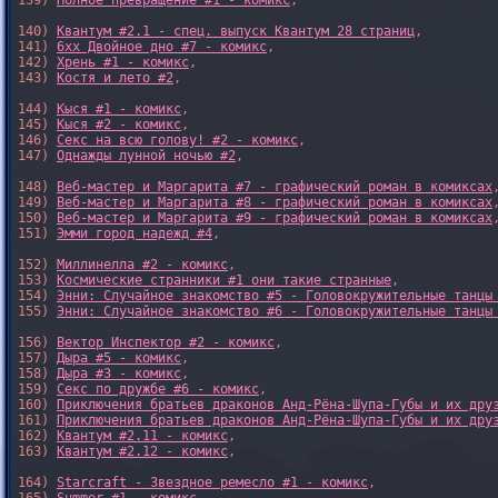
139) 
Полное превращение #1 - комикс
,

140) 
Квантум #2.1 - спец. выпуск Квантум 28 страниц
,

141) 
6xx Двойное дно #7 - комикс
,

142) 
Хрень #1 - комикс
,

143) 
Костя и лето #2
,

144) 
Кыся #1 - комикс
,

145) 
Кыся #2 - комикс
,

146) 
Секс на всю голову! #2 - комикс
,

147) 
Однажды лунной ночью #2
,

148) 
Веб-мастер и Маргарита #7 - графический роман в комиксах
,
149) 
Веб-мастер и Маргарита #8 - графический роман в комиксах
,
150) 
Веб-мастер и Маргарита #9 - графический роман в комиксах
,
151) 
Эмми город надежд #4
,

152) 
Миллинелла #2 - комикс
,

153) 
Космические странники #1 они такие странные
,

154) 
Энни: Случайное знакомство #5 - Головокружительные танцы
155) 
Энни: Случайное знакомство #6 - Головокружительные танцы
156) 
Вектор Инспектор #2 - комикс
,

157) 
Дыра #5 - комикс
,

158) 
Дыра #3 - комикс
,

159) 
Секс по дружбе #6 - комикс
,

160) 
Приключения братьев драконов Анд-Рёна-Шупа-Губы и их дру
161) 
Приключения братьев драконов Анд-Рёна-Шупа-Губы и их дру
162) 
Квантум #2.11 - комикс
,

163) 
Квантум #2.12 - комикс
,

164) 
Starcraft - Звездное ремесло #1 - комикс
,
