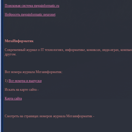
Поисковая система megainformatic.ru
Нейросеть megainformatic neuronet
МегаИнформатик
Современный журнал о IT технологиях, информатике, комиксах, инди-играх, компь
другом.
Все номера журнала Мегаинформатик:
1)
Все номера и выпуски
Искать на карте сайта -
Карта сайта
Смотреть на страницах номеров журнала Мегаинформатик -