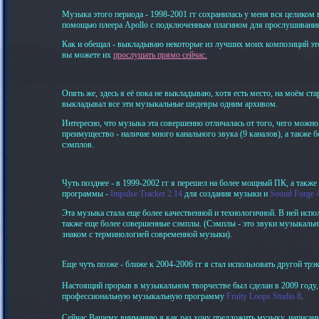
Музыка этого периода - 1998-2001 гг сохранилась у меня вся целиком 
помощью плеера Apollo с подключенным плагином для прослушивания
Как и обещал - выкладываю некоторые из лучших моих композиций этог
вы можете их
прослушать прямо сейчас.
Опять же, здесь я её пока не выкладываю, хотя есть место, на моём старо
выкладывал все эти музыкальные шедевры одним архивом.
Интересно, что музыка эта совершенно отличалась от того, чего можн
преимущество - наличие много канального звука (9 каналов), а также
сэмплов.
Чуть позднее - в 1999-2002 гг я перешел на более мощный ПК, а также
программы -
Impulse Tracker 2.14
для создания музыки и
Sound Forge 
Эта музыка стала еще более качественной и технологичной. В ней испол
также еще более совершенные сэмплы. (Сэмплы - это звуки музыкальны
знаком с терминологией современной музыки).
Еще чуть позже - ближе к 2004-2006 гг я стал использовать другой трэ
Настоящий прорыв в музыкальном творчестве был сделан в 2009 году, 
профессиональную музыкальную программу
Fruity Loops Studio 8
.
Сейчас Вашему вниманию я как раз хочу предложить музыку, написанн