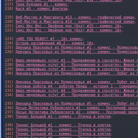
216) 
Сикс Икс Икс - Двойное дно (6xx) #14 - комикс 18+
,

217) 
Твое будущее #1 - комикс
,

218) 
Кыся #3 - комикс фэнтези
,

219) 
Веб-Мастер и Маргарита #13 - комикс - графический роман
,

220) 
Веб-Мастер и Маргарита #14 - комикс - графический роман
,

221) 
Сикс Икс Икс - Двойное дно (6xx) #15 - комикс 18+
,

222) 
Сикс Икс Икс - Двойное дно (6xx) #16 - комикс 18+
,

223) 
>ARE YOU READY? #7 - 18+ комикс
,

224) 
Остров наслаждений #8.2 - комикс 18+
,

225) 
Девушка Прасковья из Подмосковья #1 - комикс - Подмосков
226) 
Девушка Прасковья из Подмосковья #2 - комикс - Подмосков
227) 
Бюро медвежьих услуг #1 - Продвижение в соцсетях: Живая 
228) 
Бюро медвежьих услуг #2 - Продвижение в соцсетях: Живая 
229) 
Бюро медвежьих услуг #3 - Продвижение в соцсетях: Живая 
230) 
Девушка Прасковья из Подмосковья #3 - комикс - Побег из 
231) 
Девушка Прасковья из Подмосковья #4 - комикс - Побег из 
232) 
Деловые роботы #4 - роботик Проша - история 1 - Совершен
233) 
Бюро медвежьих услуг #4 - Продвижение в соцсетях: Живая 
234) 
Бюро медвежьих услуг #5 - Продвижение в соцсетях: Живая 
235) 
Девушка Прасковья из Подмосковья #5 - комикс - Побег из 
236) 
Досье Детектива Дубровского #1 - комикс - Последний звон
237) 
Досье Детектива Дубровского #2 - комикс - Последний звон
238) 
Теннис Большой #1 - комикс - Птичка в клетке
,

239) 
Теннис Большой #2 - комикс - Птичка в клетке
,

240) 
Теннис Большой #3 - комикс - Птичка в клетке
,

241) 
Теннис Большой #4 - комикс - Птичка в клетке
,
