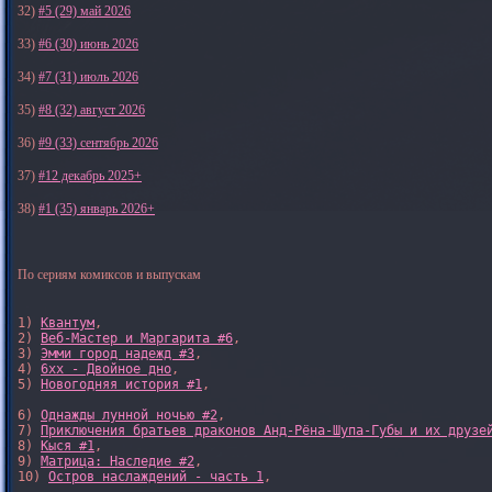
32)
#5 (29) май 2026
33)
#6 (30) июнь 2026
34)
#7 (31) июль 2026
35)
#8 (32) август 2026
36)
#9 (33) сентябрь 2026
37)
#12 декабрь 2025+
38)
#1 (35) январь 2026+
По сериям комиксов и выпускам
1) 
Квантум
, 

2) 
Веб-Мастер и Маргарита #6
, 

3) 
Эмми город надежд #3
, 

4) 
6xx - Двойное дно
, 

5) 
Новогодняя история #1
, 

6) 
Однажды лунной ночью #2
, 

7) 
Приключения братьев драконов Анд-Рёна-Шупа-Губы и их друзе
8) 
Кыся #1
, 

9) 
Матрица: Наследие #2
, 

10) 
Остров наслаждений - часть 1
, 
