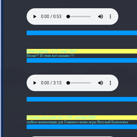
Весна (spring) - 3:13 - март 2010
Весна!!! И этим всё сказано !!!
Розовые дали (pink far) - 0:59 - октябрь 2009
endless-композиция для Главного меню игры Веселый Буквоежка