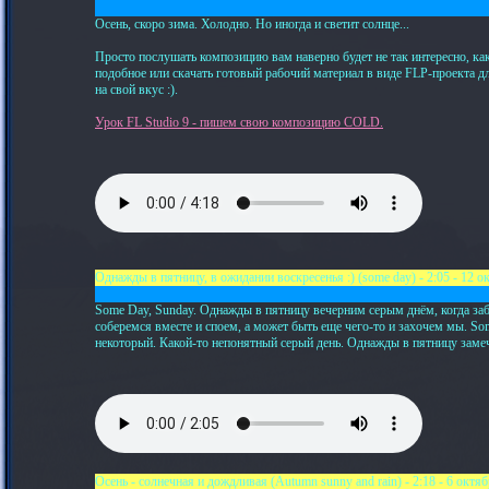
Осень, скоро зима. Холодно. Но иногда и светит солнце...
Просто послушать композицию вам наверно будет не так интересно, как
подобное или скачать готовый рабочий материал в виде FLP-проекта дл
на свой вкус :).
Урок FL Studio 9 - пишем свою композицию COLD.
Однажды в пятницу, в ожидании воскресенья :) (some day) - 2:05 - 12 окт
Some Day, Sunday. Однажды в пятницу вечерним серым днём, когда за
соберемся вместе и споем, а может быть еще чего-то и захочем мы. So
некоторый. Какой-то непонятный серый день. Однажды в пятницу замеч
Осень - солнечная и дождливая (Autumn sunny and rain) - 2:18 - 6 октя