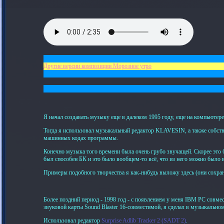
Другие версии композиции Морозное утро
Я начал создавать музыку еще в далеком 1995 году, еще на компьютер
Тогда я использовал музыкальный редактор KLAVESIN, а также собств
машинных кодах программы.
Конечно музыка того времени была очень грубо звучащей. Скорее это б
был способен БК и это было вообщем-то всё, что из него можно было 
Примеры подобного творчества я как-нибудь выложу здесь (они сохрани
Более поздний период - 1998 год - с появлением у меня IBM PC совм
звуковой карты Sound Blaster 16-совместимой, я сделал в музыкально
Использовал редактор
Surprise Adlib Tracker 2 (SADT 2)
.