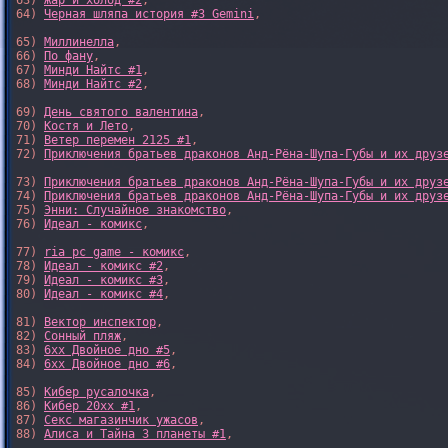
63) 
Жар и холод #2
,

64) 
Черная шляпа история #3 Gemini
,

65) 
Миллинелла
,

66) 
По фану
,

67) 
Минди Найтс #1
,

68) 
Минди Найтс #2
,

69) 
День святого валентина
,

70) 
Костя и Лето
,

71) 
Ветер перемен 2125 #1
,

72) 
Приключения братьев драконов Анд-Рёна-Шупа-Губы и их друз
73) 
Приключения братьев драконов Анд-Рёна-Шупа-Губы и их друз
74) 
Приключения братьев драконов Анд-Рёна-Шупа-Губы и их друз
75) 
Энни: Случайное знакомство
,

76) 
Идеал - комикс
,

77) 
ria pc game - комикс
,

78) 
Идеал - комикс #2
,

79) 
Идеал - комикс #3
,

80) 
Идеал - комикс #4
,

81) 
Вектор инспектор
,

82) 
Сонный пляж
,

83) 
6xx Двойное дно #5
,

84) 
6xx Двойное дно #6
,

85) 
Кибер русалочка
,

86) 
Кибер 20xx #1
,

87) 
Секс магазинчик ужасов
,

88) 
Алиса и Тайна 3 планеты #1
,
