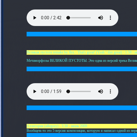
Великая пустота remake by flex - That's great! (Yeah ! this great) - 1:59 - 
Метаморфозы ВЕЛИКОЙ ПУСТОТЫ. Это одна из версий трека Великая п
Аллегория (allegory) - 3:30 - июнь 2009
Вообщем-то это 5 версия композиции, которую я написал одной из перв