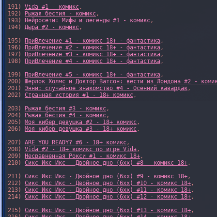
191) 
Vida #1 - комикс
,

192) 
Рыжая бестия - комикс
,

193) 
Нейросети: Мифы и легенды #1 - комикс
,

194) 
Дыра #2 - комикс
,

195) 
ПриВлечение #1 - комикс 18+ - фантастика
,

196) 
ПриВлечение #2 - комикс 18+ - фантастика
,

197) 
ПриВлечение #3 - комикс 18+ - фантастика
,

198) 
ПриВлечение #4 - комикс 18+ - фантастика
,

199) 
ПриВлечение #5 - комикс 18+ - фантастика
,

200) 
Шерлок Холмс и Доктор Ватсон: вести из Лондона #2 - коми
201) 
Энни: случайное знакомство #4 - Осенний кавардак
,

202) 
Странная история #1 - 18+ комикс
,

203) 
Рыжая бестия #3 - комикс
,

204) 
Рыжая бестия #4 - комикс
,

205) 
Моя кибер девушка #2 - 18+ комикс
,

206) 
Моя кибер девушка #3 - 18+ комикс
,

207) 
ARE YOU READY? #6 - 18+ комикс
,

208) 
Vida #2 - 18+ комикс по игре Vida
,

209) 
Несравненная Рокси #1 - комикс 18+
,

210) 
Сикс Икс Икс - Двойное дно (6xx) #8 - комикс 18+
,

211) 
Сикс Икс Икс - Двойное дно (6xx) #9 - комикс 18+
,

212) 
Сикс Икс Икс - Двойное дно (6xx) #10 - комикс 18+
,

213) 
Сикс Икс Икс - Двойное дно (6xx) #11 - комикс 18+
,

214) 
Сикс Икс Икс - Двойное дно (6xx) #12 - комикс 18+
,

215) 
Сикс Икс Икс - Двойное дно (6xx) #13 - комикс 18+
,
