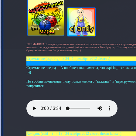
ВНИМАНИЕ! При прослушивании композиций после нажатия вами кнопки воспроизведени
несколько секунд, связанная с загрузкой файла композиции в Ваш браузер. Поэтому прос
Сразу же после этого Вы услышите музыку :)
Стремление (aspiring) - 3:34 - 14 декабря 2012 electro ;)
Стремление вперед ... А вообще я щас заметил, что aspiring - это же асп
:)))
Но вообще композиция получилась немного "тяжелая" и "перегруженная
понравится.
Холодок (cold_4) - 4:18 - 24 ноября 2012 electro dream house ;)