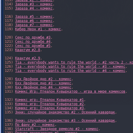
113) 
Зараза #2 - комикс
,

114) 
Зараза #3 - комикс
,

115) 
Зараза #4 - комикс
,

116) 
Зараза #5 - комикс
,

117) 
Зараза #6 - комикс
,

118) 
Зараза #7 - комикс
,

119) 
Кибер Неон #1 - комикс
,

120) 
Секс по дружбе #3
,

121) 
Секс по дружбе #4
,

122) 
Секс по дружбе #5
,

123) 
Квантум #2.8
,

124) 
Квантум #2.9
,

125) 
Tia - everybody wants to rule the world - #2 часть 2 - к
126) 
Tia - everybody wants to rule the world - #3 - комикс
,

127) 
Tia - everybody wants to rule the world - #4 - комикс
,

128) 
6xx Двойное дно #2 - комикс
,

129) 
6xx Двойное дно #3 - комикс
,

130) 
6xx Двойное дно #4 - комикс
,

131) 
Комикс Игр: Птеалон Кувыркатор - игра в мире комиксов
,

132) 
Комикс игр: Птеалон Кувыркатор #1
,

133) 
Комикс игр: Птеалон Кувыркатор #2
,

134) 
Комикс игр: Птеалон Кувыркатор #3
,

135) 
Энни: случайное знакомство #2 - Осенний кавардак
,

136) 
Энни: случайное знакомство #3 - Осенний кавардак
,

137) 
По фану #2 - комикс
,

138) 
Starcraft - Звездное ремесло #2 - комикс
,
