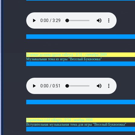
Зеленые долины (green valleys) - 0:51 - сентябрь 2009
Музыкальная тема из игры "Веселый Буквоежка"
Деревенька (old village) - 0:54 - ноябрь 2009
Вступительная музыкальная тема для игры "Веселый Буквоежка"