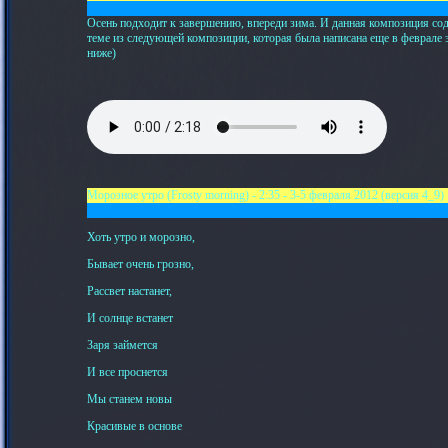
Осень подходит к завершению, впереди зима. И данная композиция со
теме из следующей композиции, которая была написана еще в феврал
ниже)
Морозное утро (Frosty morning) - 2:35 - 3-5 февраля 2012 (версия 4_9)
Хоть утро и морозно,
Бывает очень грозно,
Рассвет настанет,
И солнце встанет
Заря займется
И все проснется
Мы станем новы
Красивые в основе