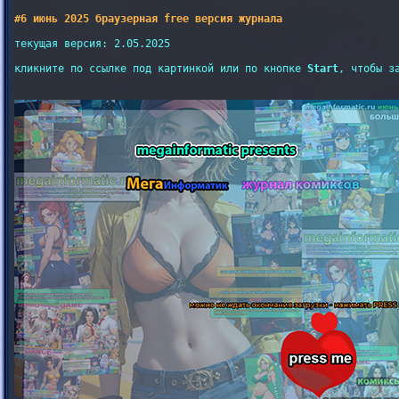
#6 июнь 2025 браузерная free версия журнала
текущая версия: 2.05.2025

кликните по ссылке под картинкой или по кнопке 
Start
, чтобы з