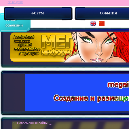
ria pc game
ФОРУМ
СОБЫТИЯ
> :
Современные сайты - это бестелесные роботы. Новые концепии создания 