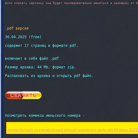
если кликать картинку она будет последовательно меняться в размерах от 6
.pdf версия
30.04.2025 (free)

содержит 17 страниц в формате pdf.

включает в себя файл .pdf

Размер архива: 44 Mb, формат zip.

Распаковать из архива и открыть pdf файл.

посмотреть комиксы июньского номера -

megainformatic.ru ежемесячный журнал комиксов и инди-игр #6 июнь 2025