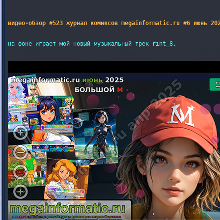
видео-обзор #523 журнал комиксов megainformatic.ru #6 июнь 20
на фоне играет мой новый музыкальный трек rint_8.
