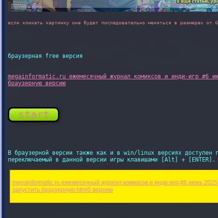
если кликать картинку она будет последовательно меняться в размерах от 6
браузерная free версия
megainformatic.ru ежемесячный журнал комиксов и инди-игр #6 ию
start
В браузерной версии также как и в win/linux версиях доступен п
переключаемый в данной версии игры клавишами [Alt] + [ENTER].

megainformatic.ru ежемесячный журнал комиксов и инди-игр #6 июнь 2025
