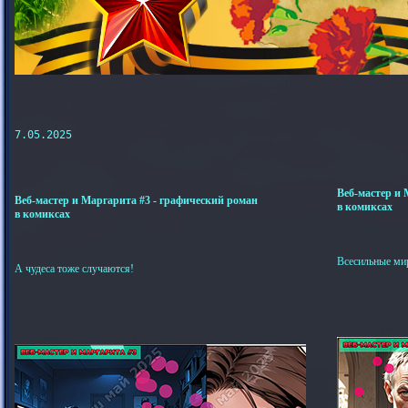
7.05.2025

Веб-мастер и 
Веб-мастер и Маргарита #3 - графический роман
в комиксах
в комиксах
Всесильные мир
А чудеса тоже случаются!