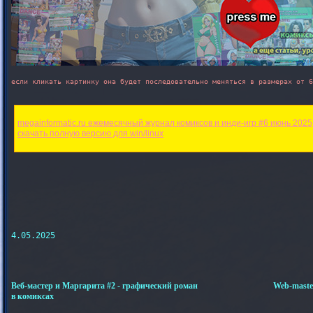
если кликать картинку она будет последовательно меняться в размерах от 6
megainformatic.ru ежемесячный журнал комиксов и инди-игр #6 июнь 2025

4.05.2025

Веб-мастер и Маргарита #2 - графический роман
Web-master
в комиксах