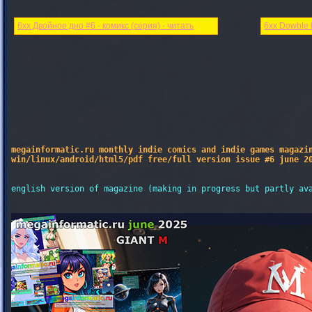
6xx Двойное дно #6 - комикс (серия) - читать
6xx Dowble b
megainformatic.ru monthly indie comics and indie games magazin
win/linux/android/html5/pdf free/full version issue #6 june 2
english version of magazine (making in progress but partly ava