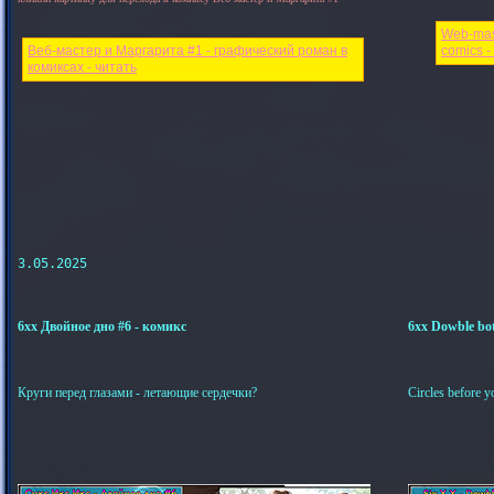
Web-mast
Веб-мастер и Маргарита #1 - графический роман в
comics -
комиксах - читать
3.05.2025

6xx Двойное дно #6 - комикс
6xx Dowble bot
Круги перед глазами - летающие сердечки?
Circles before y