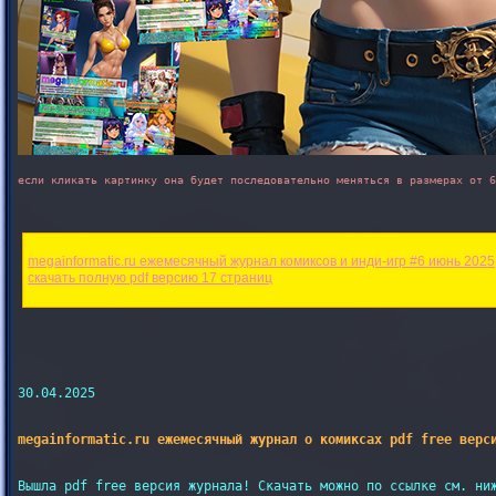
если кликать картинку она будет последовательно меняться в размерах от 6
megainformatic.ru ежемесячный журнал комиксов и инди-игр #6 июнь 2025

30.04.2025

megainformatic.ru ежемесячный журнал о комиксах pdf free верс
Вышла pdf free версия журнала! Скачать можно по ссылке см. ниж