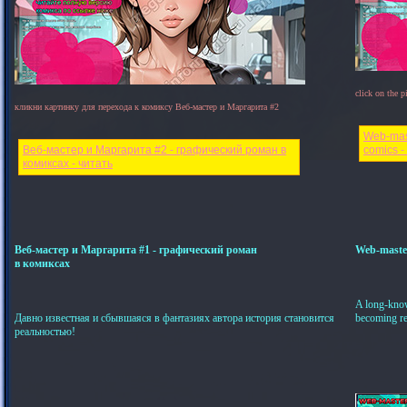
click on the 
кликни картинку для перехода к комиксу Веб-мастер и Маргарита #2
Web-mast
Веб-мастер и Маргарита #2 - графический роман в
comics -
комиксах - читать
Веб-мастер и Маргарита #1 - графический роман
Web-master
в комиксах
A long-known
Давно известная и сбывшаяся в фантазиях автора история становится
becoming re
реальностью!