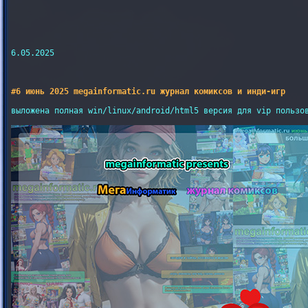
6.05.2025

#6 июнь 2025 megainformatic.ru журнал комиксов и инди-игр
выложена полная win/linux/android/html5 версия для vip пользов