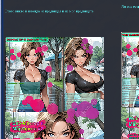
No one ever
Этого никто и никогда не предвидел и не мог предвидеть