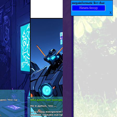
megainformatic live chat
Начать беседу
X