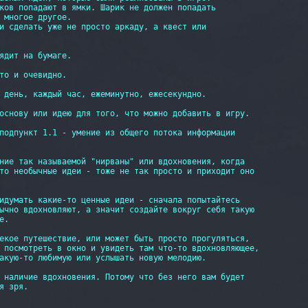
ков попадают в ямки. Шарик не должен попадать

 многое другое.

и сделать уже не просто аркаду, а квест или

ядит на бумаге.

то и очевидно.

 день, каждый час, ежеминутно, ежесекундно.

основу или идею для того, что можно добавить в игру.

подпункт 1.1 - умение из общего потока информации

ние так называемой "нирваны" или вдохновения, когда

то необычные идеи - тоже не так просто и приходит оно

идумать какие-то ценные идеи - сначала попытайтесь

ычно вдохновляют, а значит создайте вокруг себя такую

.

екое путешествие, или может быть просто прогуляться,

 посмотреть в окно и увидеть там что-то вдохновляющее,

акую-то любимую или услышать новую мелодию.

 наличие вдохновения. Потому что без него вам будет

 зря.
