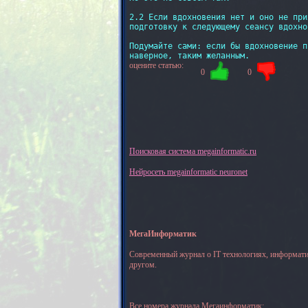
2.2 Если вдохновения нет и оно не при
подготовку к следующему сеансу вдохно
Подумайте сами: если бы вдохновение п
оцените статью:
0
0
Поисковая система megainformatic.ru
Нейросеть megainformatic neuronet
МегаИнформатик
Современный журнал о IT технологиях, информати
другом.
Все номера журнала Мегаинформатик: