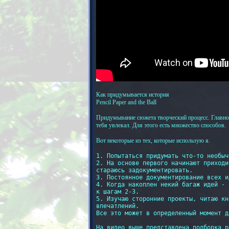
Как придумывается история
Pencil Paper and the Ball
Придумывание сюжета творческий процесс. Главное
тебя увлекал. Для этого есть множество способов.
Вот некоторые из тех, которые использую я.
1. Попытаться придумать что-то необыч
2. На основе первого начинают приходи
стараюсь задокументировать.

3. Постоянное документирование всех ид
4. Когда накоплен некий багаж идей - 
к шагам 2-3.

5. Изучаю сторонние проекты, читаю кн
впечатлений.

Все это может в определенный момент д
На видео выше представлена подборка р