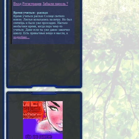
Вход
Регистрация
Забыли пароль ?
Время учиться - рассказ
Время учиться рассказ Солнце светило
вовсю. Листья колыхались на ветру. Но был
сентябрь и было уже прохладно. Настало
необычное время, когда пора чему-то
учиться. Даже если ты уже давно закончил
школу. Есть привычные вещи и мысли, к
подробнее...