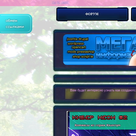
ria pc game
ФОРУМ
> :
Современные сайты - это бестелесные р