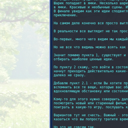
Шарик попадает в ямки. Несколько шари
в ямки. Красивые и необычные сцены. И
В финале увидим как эти идеи сподвигл
приключение.

На самом деле конечно все просто выгл
В реальности все выглядит не так прос
Во-первых, много чего видим мы каждый
Но не все что видишь можно взять как 
Значит помимо пункта 1, существует и 
отбирать наиболее ценные идеи.

По пункту 2 скажу, что войти в состоя
начнут приходить действительно какие-
далеко не сразу.

Добавлю пункт 2.1 - если Вы хотите пр
вспомнить все те вещи, которые вас об
вдохновляющую обстановку или состояние
Кому-то для этого нужно совершить дал
посмотреть новый или старинный фильм,
поиграть в какую-то игру, послушать к
Вариантов тут не счесть. Важный - это
казаться что вы попросту тратите время
Но это не совсем так.
