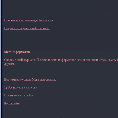
Поисковая система megainformatic.ru
Нейросеть megainformatic neuronet
МегаИнформатик
Современный журнал о IT технологиях, информатике, комиксах, инди-играх, компь
другом.
Все номера журнала Мегаинформатик:
1)
Все номера и выпуски
Искать на карте сайта -
Карта сайта