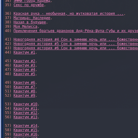
34) 
Эмми город надежд
,

35) 
Секс по дружбе
,

36) 
Красная рука - необычная, но жутковатая история ...
,

37) 
Матрица: Наследие
, 

38) 
Назад в будущее
, 

39) 
Моя Мелисса
, 

40) 
Приключения братьев драконов Анд-Рёна-Шупа-Губы и их друз
41) 
Новогодняя история #4 Сон в зимнюю ночь или ... божествен
42) 
Новогодняя история #5 Сон в зимнюю ночь или ... божествен
43) 
Новогодняя история #6 Сон в зимнюю ночь или ... божествен
44) 
Квантум #1
,

45) 
Квантум #2
,

46) 
Квантум #3
,

47) 
Квантум #4
,

48) 
Квантум #5
,

49) 
Квантум #6
,

50) 
Квантум #7
,

51) 
Квантум #8
,

52) 
Квантум #9
,

53) 
Квантум #10
,

54) 
Квантум #11
,

55) 
Квантум #12
,

56) 
Квантум #13
,

57) 
Квантум #14
,

58) 
Квантум #15
,

59) 
Квантум #16
,
