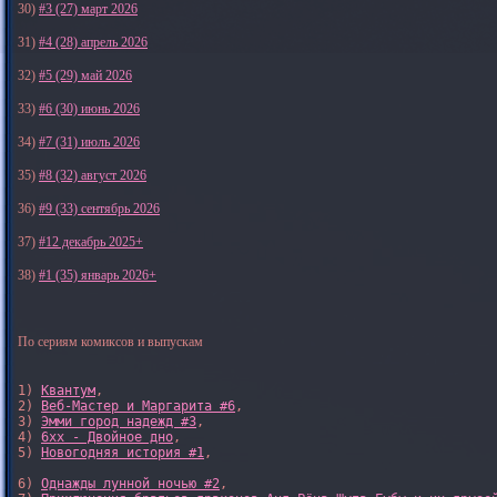
30)
#3 (27) март 2026
31)
#4 (28) апрель 2026
32)
#5 (29) май 2026
33)
#6 (30) июнь 2026
34)
#7 (31) июль 2026
35)
#8 (32) август 2026
36)
#9 (33) сентябрь 2026
37)
#12 декабрь 2025+
38)
#1 (35) январь 2026+
По сериям комиксов и выпускам
1) 
Квантум
, 

2) 
Веб-Мастер и Маргарита #6
, 

3) 
Эмми город надежд #3
, 

4) 
6xx - Двойное дно
, 

5) 
Новогодняя история #1
, 

6) 
Однажды лунной ночью #2
, 
