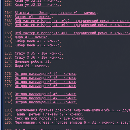
162) 
Квантум #2.11 - комикс
,

163) 
Квантум #2.12 - комикс
,

164) 
Starcraft - Звездное ремесло #1 - комикс
,

165) 
Summer #1 - комикс
,

166) 
Веб-мастер и Маргарита #9.2 - графический роман в комикс
167) 
Веб-мастер и Маргарита #10 - графический роман в комикса
168) 
Веб-мастер и Маргарита #11 - графический роман в комикса
169) 
Дыра #1 - комикс
,

170) 
Кибер Неон #2 - комикс
,

171) 
Кибер Неон #3 - комикс
,

172) 
Crazy X #5 - 18+ комикс
,

173) 
Crazy X #6 - 18+ комикс
,

174) 
Деловые роботы #1
,

175) 
Дыра #4 - комикс
,

176) 
Остров наслаждений #2 - комикс
,

177) 
Остров наслаждений #3 - комикс
,

178) 
Остров наслаждений #4 - комикс
,

179) 
Остров наслаждений #5 - комикс
,

180) 
Остров наслаждений #6 - комикс
,

181) 
Остров наслаждений #7 - комикс
,

182) 
Остров наслаждений #8 - комикс
,

183) 
Приключения братьев драконов Анд-Рёна-Шупа-Губы и их дру
184) 
Тайна Третьей Планеты #2 - комикс
,

185) 
Секс на всю голову #3 - 18+ комикс
,

186) 
Многоликий: dress - hordes эпизод 6 - #1 - комикс - всту