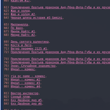
60) 
Квантум #17
,

61) 
Приключения братьев драконов Анд-Рёна-Шупа-Губы и их друз
62) 
Жар и холод
,

63) 
Жар и холод #2
,

64) 
Черная шляпа история #3 Gemini
,

65) 
Миллинелла
,

66) 
По фану
,

67) 
Минди Найтс #1
,

68) 
Минди Найтс #2
,

69) 
День святого валентина
,

70) 
Костя и Лето
,

71) 
Ветер перемен 2125 #1
,

72) 
Приключения братьев драконов Анд-Рёна-Шупа-Губы и их друз
73) 
Приключения братьев драконов Анд-Рёна-Шупа-Губы и их друз
74) 
Приключения братьев драконов Анд-Рёна-Шупа-Губы и их друз
75) 
Энни: Случайное знакомство
,

76) 
Идеал - комикс
,

77) 
ria pc game - комикс
,

78) 
Идеал - комикс #2
,

79) 
Идеал - комикс #3
,

80) 
Идеал - комикс #4
,

81) 
Вектор инспектор
,

82) 
Сонный пляж
,

83) 
6xx Двойное дно #5
,

84) 
6xx Двойное дно #6
,
