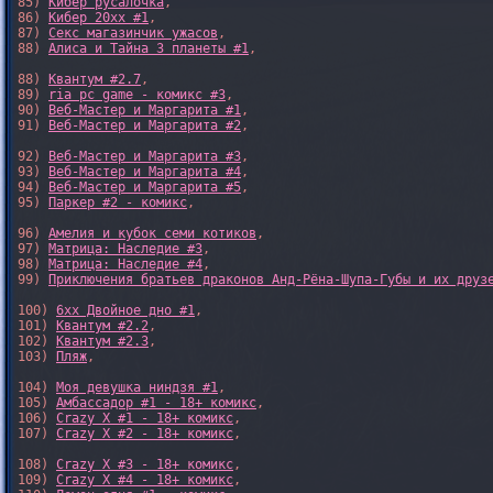
85) 
Кибер русалочка
,

86) 
Кибер 20xx #1
,

87) 
Секс магазинчик ужасов
,

88) 
Алиса и Тайна 3 планеты #1
,

88) 
Квантум #2.7
,

89) 
ria pc game - комикс #3
,

90) 
Веб-Мастер и Маргарита #1
,

91) 
Веб-Мастер и Маргарита #2
,

92) 
Веб-Мастер и Маргарита #3
,

93) 
Веб-Мастер и Маргарита #4
,

94) 
Веб-Мастер и Маргарита #5
,

95) 
Паркер #2 - комикс
,

96) 
Амелия и кубок семи котиков
,

97) 
Матрица: Наследие #3
, 

98) 
Матрица: Наследие #4
, 

99) 
Приключения братьев драконов Анд-Рёна-Шупа-Губы и их друз
100) 
6xx Двойное дно #1
,

101) 
Квантум #2.2
,

102) 
Квантум #2.3
,

103) 
Пляж
,

104) 
Моя девушка ниндзя #1
,

105) 
Амбассадор #1 - 18+ комикс
,

106) 
Crazy X #1 - 18+ комикс
,

107) 
Crazy X #2 - 18+ комикс
,

108) 
Crazy X #3 - 18+ комикс
,

109) 
Crazy X #4 - 18+ комикс
,
