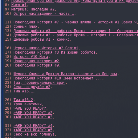
7) 
Приключения братьев драконов Анд-Рёна-Шупа-Губы и их друзе
8) 
Кыся #1
, 

9) 
Матрица: Наследие #2
, 

10) 
Остров наслаждений - часть 1
, 

11) 
Новогодняя история #7 - Черная шляпа - История #1 Время Ч
,
12) 
Сонный пляж
, 

13) 
Деловые роботы #3 - роботик Проша - история 1 - Совершенс
14) 
Деловые роботы #2 - роботик Проша - история 1 - Совершенс
15) 
Деловые роботы #1 - комикс
,

16) 
Черная шляпа История #2 Gemini
,

17) 
Новогодняя история #3 Из жизни роботов
,

18) 
История #10 Йога
,

19) 
Новогодняя история #2
,

20) 
Новогодняя история #9
,

21) 
Шерлок Холмс и Доктор Ватсон: новости из Лондона
,

22) 
Новогодняя история #10 Эмми встречает ...
,

23) 
Тиа, провинциальный врач
,

24) 
Секс по дружбе #2
,

25) 
Тиа #16.1
,

26) 
Тиа #16.2
,

27) 
Урок анатомии
,

28) 
>ARE YOU READY?
,

29) 
>ARE YOU READY? #2
,

30) 
>ARE YOU READY? #3
,

31) 
>ARE YOU READY? #4
,

32) 
>ARE YOU READY? #5
,

33) 
Секс на всю голову!
,
