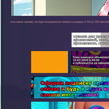
если кликать картинку она будет последовательно меняться в размерах от 916 до 1343 пикселей