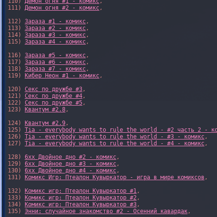
110) 
Демон огня #1 - комикс
,

111) 
Демон огня #2 - комикс
,

112) 
Зараза #1 - комикс
,

113) 
Зараза #2 - комикс
,

114) 
Зараза #3 - комикс
,

115) 
Зараза #4 - комикс
,

116) 
Зараза #5 - комикс
,

117) 
Зараза #6 - комикс
,

118) 
Зараза #7 - комикс
,

119) 
Кибер Неон #1 - комикс
,

120) 
Секс по дружбе #3
,

121) 
Секс по дружбе #4
,

122) 
Секс по дружбе #5
,

123) 
Квантум #2.8
,

124) 
Квантум #2.9
,

125) 
Tia - everybody wants to rule the world - #2 часть 2 - к
126) 
Tia - everybody wants to rule the world - #3 - комикс
,

127) 
Tia - everybody wants to rule the world - #4 - комикс
,

128) 
6xx Двойное дно #2 - комикс
,

129) 
6xx Двойное дно #3 - комикс
,

130) 
6xx Двойное дно #4 - комикс
,

131) 
Комикс Игр: Птеалон Кувыркатор - игра в мире комиксов
,

132) 
Комикс игр: Птеалон Кувыркатор #1
,

133) 
Комикс игр: Птеалон Кувыркатор #2
,

134) 
Комикс игр: Птеалон Кувыркатор #3
,

135) 
Энни: случайное знакомство #2 - Осенний кавардак
,
