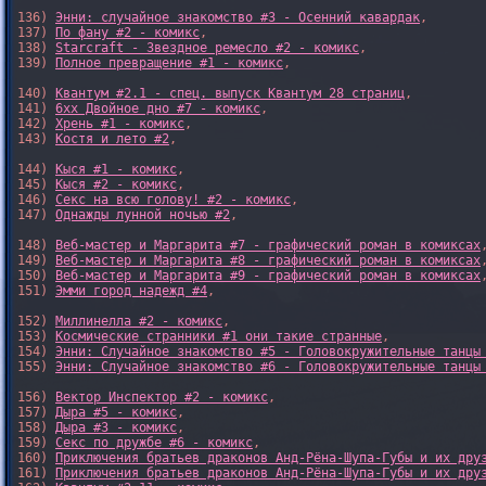
136) 
Энни: случайное знакомство #3 - Осенний кавардак
,

137) 
По фану #2 - комикс
,

138) 
Starcraft - Звездное ремесло #2 - комикс
,

139) 
Полное превращение #1 - комикс
,

140) 
Квантум #2.1 - спец. выпуск Квантум 28 страниц
,

141) 
6xx Двойное дно #7 - комикс
,

142) 
Хрень #1 - комикс
,

143) 
Костя и лето #2
,

144) 
Кыся #1 - комикс
,

145) 
Кыся #2 - комикс
,

146) 
Секс на всю голову! #2 - комикс
,

147) 
Однажды лунной ночью #2
,

148) 
Веб-мастер и Маргарита #7 - графический роман в комиксах
,
149) 
Веб-мастер и Маргарита #8 - графический роман в комиксах
,
150) 
Веб-мастер и Маргарита #9 - графический роман в комиксах
,
151) 
Эмми город надежд #4
,

152) 
Миллинелла #2 - комикс
,

153) 
Космические странники #1 они такие странные
,

154) 
Энни: Случайное знакомство #5 - Головокружительные танцы
155) 
Энни: Случайное знакомство #6 - Головокружительные танцы
156) 
Вектор Инспектор #2 - комикс
,

157) 
Дыра #5 - комикс
,

158) 
Дыра #3 - комикс
,

159) 
Секс по дружбе #6 - комикс
,

160) 
Приключения братьев драконов Анд-Рёна-Шупа-Губы и их дру
161) 
Приключения братьев драконов Анд-Рёна-Шупа-Губы и их дру